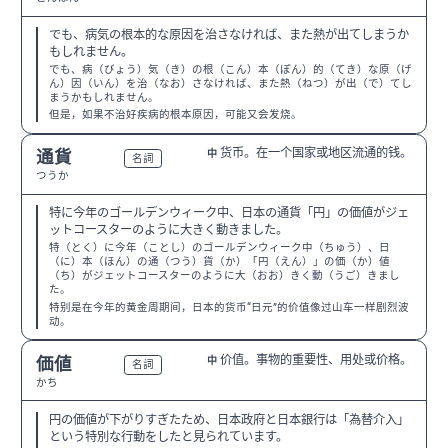
でも、病気の根本的な原因を治さなければ、また熱が出てしまうか
もしれません。
でも、病（びょう）気（き）の根（こん）本（ぽん）的（てき）な原（げ
ん）因（いん）を治（なお）さなければ、また熱（ねつ）が出（で）てし
まうかもしれません。
但是，如果不治好疾病的根本原因，可能又会发烧。
货币。在一个国家或地区流通的钱。
通貨
中
N2
名詞
つうか
特に今年のゴールデンウィーク中、日本の通貨「円」の価値がジェ
ットコースターのように大きく動きました。
特（とく）に今年（ことし）のゴールデンウィーク中（ちゅう）、日
（に）本（ほん）の通（つう）貨（か）「円（えん）」の価（か）値
（ち）がジェットコースターのように大（おお）きく動（うご）きまし
た。
特别是在今年的黄金周期间，日本的货币“日元”的价值像过山车一样剧烈波
动。
价值。事物的重要性、用处或价格。
価値
中
N3
名詞
かち
円の価値が下がりすぎたため、日本政府と日本銀行は「為替介入」
という特別な行動をしたと見られています。