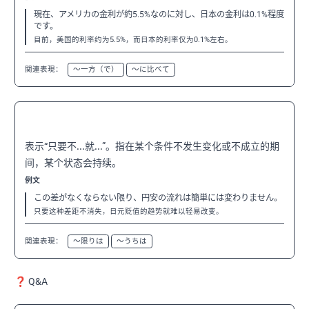
現在、アメリカの金利が約5.5%なのに対し、日本の金利は0.1%程度
です。
目前，美国的利率约为5.5%，而日本的利率仅为0.1%左右。
関連表現：
〜一方（で）
〜に比べて
〜ない限り
N2
表示“只要不...就...”。指在某个条件不发生变化或不成立的期
间，某个状态会持续。
例文
この差がなくならない限り、円安の流れは簡単には変わりません。
只要这种差距不消失，日元贬值的趋势就难以轻易改变。
関連表現：
〜限りは
〜うちは
❓ Q&A