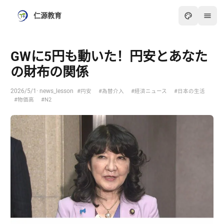
仁源教育
GWに5円も動いた！円安とあなた
の財布の関係
2026/5/1
· news_lesson
#円安
#為替介入
#経済ニュース
#日本の生活
#物価高
#N2