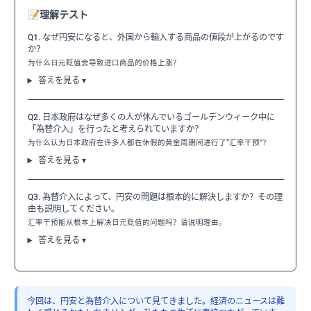
📝
理解テスト
Q1. なぜ円安になると、外国から輸入する商品の値段が上がるのです
か？
为什么日元贬值会导致进口商品的价格上涨？
答えを見る ▾
Q2. 日本政府はなぜ多くの人が休んでいるゴールデンウィーク中に
「為替介入」を行ったと考えられていますか？
为什么认为日本政府在许多人都在休假的黄金周期间进行了“汇率干预”？
答えを見る ▾
Q3. 為替介入によって、円安の問題は根本的に解決しますか？その理
由も説明してください。
汇率干预能从根本上解决日元贬值的问题吗？请说明理由。
答えを見る ▾
今回は、円安と為替介入について見てきました。経済のニュースは難