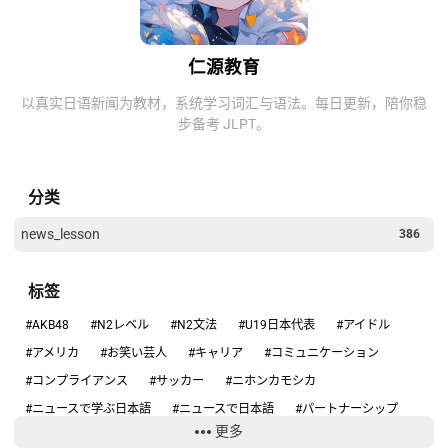
仁源教育
以真实日语新闻为教材，系统学习词汇与语法。每日更新，陪你稳
步备考 JLPT。
分类
news_lesson
386
标签
#AKB48
#N2レベル
#N2文法
#U19日本代表
#アイドル
#アメリカ
#お笑い芸人
#キャリア
#コミュニケーション
#コンプライアンス
#サッカー
#ニホンカモシカ
#ニュースで学ぶ日本語
#ニュースで日本語
#パートナーシップ
更多
#ハンタウイルス
#フィギュアスケート
#リーダーシップ