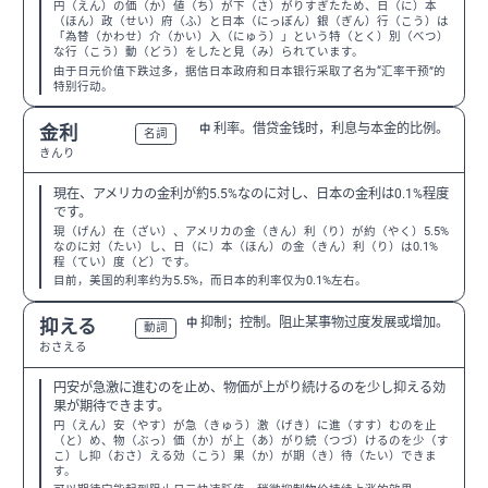
円（えん）の価（か）値（ち）が下（さ）がりすぎたため、日（に）本
（ほん）政（せい）府（ふ）と日本（にっぽん）銀（ぎん）行（こう）は
「為替（かわせ）介（かい）入（にゅう）」という特（とく）別（べつ）
な行（こう）動（どう）をしたと見（み）られています。
由于日元价值下跌过多，据信日本政府和日本银行采取了名为“汇率干预”的
特别行动。
利率。借贷金钱时，利息与本金的比例。
金利
中
N2
名詞
きんり
現在、アメリカの金利が約5.5%なのに対し、日本の金利は0.1%程度
です。
現（げん）在（ざい）、アメリカの金（きん）利（り）が約（やく）5.5%
なのに対（たい）し、日（に）本（ほん）の金（きん）利（り）は0.1%
程（てい）度（ど）です。
目前，美国的利率约为5.5%，而日本的利率仅为0.1%左右。
抑制；控制。阻止某事物过度发展或增加。
抑える
中
N3
動詞
おさえる
円安が急激に進むのを止め、物価が上がり続けるのを少し抑える効
果が期待できます。
円（えん）安（やす）が急（きゅう）激（げき）に進（すす）むのを止
（と）め、物（ぶっ）価（か）が上（あ）がり続（つづ）けるのを少（す
こ）し抑（おさ）える効（こう）果（か）が期（き）待（たい）できま
す。