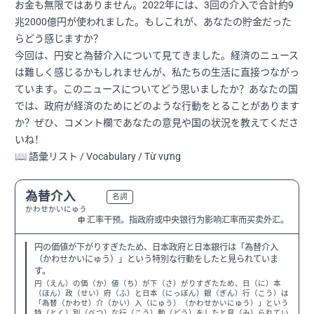
お金も無限ではありません。2022年には、3回の介入で合計約9
兆2000億円が使われました。もしこれが、あなたの貯金だった
らどう感じますか？
今回は、円安と為替介入について見てきました。経済のニュース
は難しく感じるかもしれませんが、私たちの生活に直接つながっ
ています。このニュースについてどう思いましたか？あなたの国
では、政府が経済のためにどのような行動をとることがあります
か？ぜひ、コメント欄であなたの意見や国の状況を教えてくださ
いね！
📖 語彙リスト / Vocabulary / Từ vựng
為替介入
N2
名詞
かわせかいにゅう
汇率干预。指政府或中央银行为影响汇率而买卖外汇。
中
円の価値が下がりすぎたため、日本政府と日本銀行は「為替介入
（かわせかいにゅう）」という特別な行動をしたと見られていま
す。
円（えん）の価（か）値（ち）が下（さ）がりすぎたため、日（に）本
（ほん）政（せい）府（ふ）と日本（にっぽん）銀（ぎん）行（こう）は
「為替（かわせ）介（かい）入（にゅう）（かわせかいにゅう）」という
特（とく）別（べつ）な行（こう）動（どう）をしたと見（み）られてい