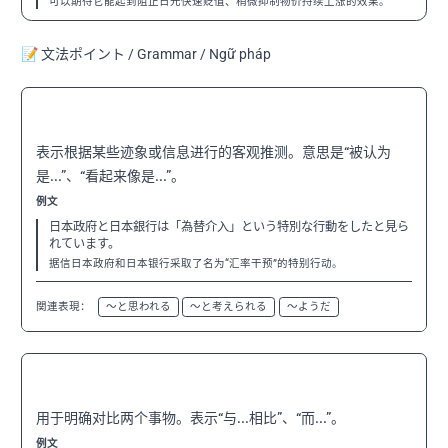
可以期待它能起到阻止日元快速贬值、稍微抑制物价持续上涨的效果。
📝 文法ポイント / Grammar / Ngữ pháp
〜と見られる
N2
表示根据某些迹象或信息进行的客观推测。意思是“被认为
是...”、“看起来像是...”。
例文
日本政府と日本銀行は「為替介入」という特別な行動をしたと見ら
れています。
据信日本政府和日本银行采取了名为“汇率干预”的特别行动。
関連表現：
〜と思われる
〜と考えられる
〜ようだ
〜のに対し
N2
用于明确对比两个事物。表示“与...相比”、“而...”。
例文