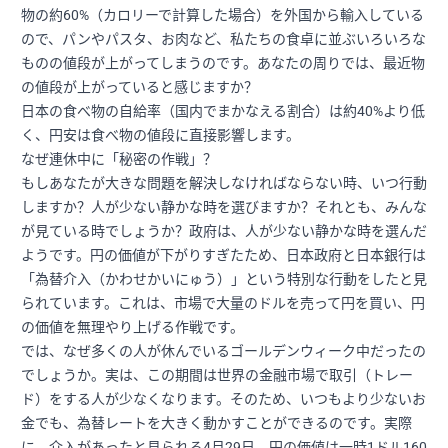
物の約60%（カロリーで計算した場合）を外国から輸入している
ので、パンやパスタ、お肉など、私たちの食卓に並ぶいろいろな
ものの値段が上がってしまうのです。あなたの周りでは、最近物
の値段が上がっていると感じますか？
日本の食べ物の自給率（国内でまかなえる割合）は約40%より低
く、円安は食べ物の値段に直接影響します。
なぜ連休中に「秘密の作戦」？
もしあなたが大きな問題を解決しなければならない時、いつ行動
しますか？人が少ない静かな時を選びますか？それとも、みんな
が見ている時でしょうか？政府は、人が少ない静かな時を選んだ
ようです。円の価値が下がりすぎたため、日本政府と日本銀行は
「為替介入（かわせかいにゅう）」という特別な行動をしたと見
られています。これは、市場で大量のドルを売って円を買い、円
の価値を無理やり上げる作戦です。
では、なぜ多くの人が休んでいるゴールデンウィーク中だったの
でしょうか。実は、この期間は世界の金融市場で取引（トレー
ド）をする人が少なくなります。そのため、いつもより少ないお
金でも、為替レートを大きく動かすことができるのです。実際
に、介入があったと見られる4月29日、円の価値は一時1ドル160