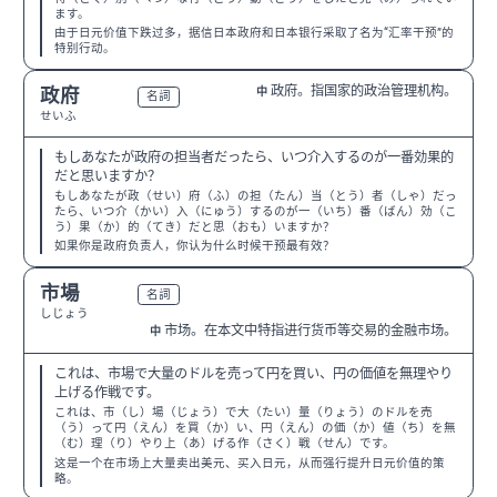
ます。
由于日元价值下跌过多，据信日本政府和日本银行采取了名为“汇率干预”的
特别行动。
政府。指国家的政治管理机构。
政府
中
N3
名詞
せいふ
もしあなたが政府の担当者だったら、いつ介入するのが一番効果的
だと思いますか？
もしあなたが政（せい）府（ふ）の担（たん）当（とう）者（しゃ）だっ
たら、いつ介（かい）入（にゅう）するのが一（いち）番（ばん）効（こ
う）果（か）的（てき）だと思（おも）いますか？
如果你是政府负责人，你认为什么时候干预最有效？
市場
N3
名詞
しじょう
市场。在本文中特指进行货币等交易的金融市场。
中
これは、市場で大量のドルを売って円を買い、円の価値を無理やり
上げる作戦です。
これは、市（し）場（じょう）で大（たい）量（りょう）のドルを売
（う）って円（えん）を買（か）い、円（えん）の価（か）値（ち）を無
（む）理（り）やり上（あ）げる作（さく）戦（せん）です。
这是一个在市场上大量卖出美元、买入日元，从而强行提升日元价值的策
略。