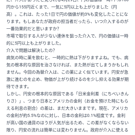
円から155円近くまで、一気に5円以上も上がりました（円
高）。これは、たった1日で円の価値が約3%も変化したことにな
ります。もしあなたが政府の担当者だったら、いつ介入するのが
一番効果的だと思いますか？
市場で取引する人が少ない連休を狙った介入で、円の価値は一時
的に5円以上も上がりました。
介入で問題は解決したの？
病気の時に薬を飲むと、一時的に熱は下がりますよね。でも、病
気の根本的な原因を治さなければ、また熱が出てしまうかもしれ
ません。今回の為替介入は、この薬によく似ています。円安が急
激に進むのを止め、物価が上がり続けるのを少し抑える効果が期
待できます。
しかし、円安の根本的な原因である「日米金利差（にちべいきん
りさ）」、つまり日本とアメリカの金利（お金を預けた時にもら
える利息の割合）の差は、まだ大きいままです。現在、アメリカ
の金利が約5.5%なのに対し、日本の金利は0.1%程度です。金利
が高い国の通貨のほうが人気が出るため、この差がなくならない
限り、円安の流れは簡単には変わりません。政府が介入に使える