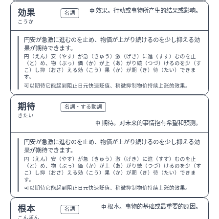
效果。行动或事物所产生的结果或影响。
効果
中
N3
名詞
こうか
円安が急激に進むのを止め、物価が上がり続けるのを少し抑える効
果が期待できます。
円（えん）安（やす）が急（きゅう）激（げき）に進（すす）むのを止
（と）め、物（ぶっ）価（か）が上（あ）がり続（つづ）けるのを少（す
こ）し抑（おさ）える効（こう）果（か）が期（き）待（たい）できま
す。
可以期待它能起到阻止日元快速贬值、稍微抑制物价持续上涨的效果。
期待
N3
名詞・する動詞
きたい
期待。对未来的事情抱有希望和预测。
中
円安が急激に進むのを止め、物価が上がり続けるのを少し抑える効
果が期待できます。
円（えん）安（やす）が急（きゅう）激（げき）に進（すす）むのを止
（と）め、物（ぶっ）価（か）が上（あ）がり続（つづ）けるのを少（す
こ）し抑（おさ）える効（こう）果（か）が期（き）待（たい）できま
す。
可以期待它能起到阻止日元快速贬值、稍微抑制物价持续上涨的效果。
根本。事物的基础或最重要的原因。
根本
中
N2
名詞
こんぽん