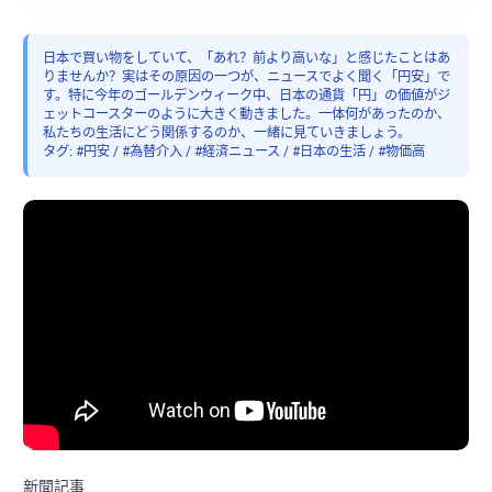
日本で買い物をしていて、「あれ？前より高いな」と感じたことはあ
りませんか？実はその原因の一つが、ニュースでよく聞く「円安」で
す。特に今年のゴールデンウィーク中、日本の通貨「円」の価値がジ
ェットコースターのように大きく動きました。一体何があったのか、
私たちの生活にどう関係するのか、一緒に見ていきましょう。
タグ: #円安 / #為替介入 / #経済ニュース / #日本の生活 / #物価高
新聞記事