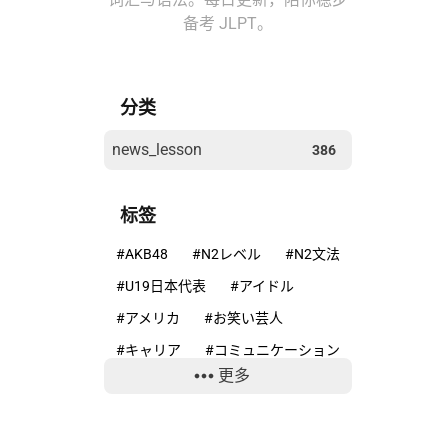
备考 JLPT。
分类
news_lesson
386
标签
#AKB48
#N2レベル
#N2文法
#U19日本代表
#アイドル
#アメリカ
#お笑い芸人
#キャリア
#コミュニケーション
更多
#コンプライアンス
#サッカー
#ニホンカモシカ
#ニュースで学ぶ日本語