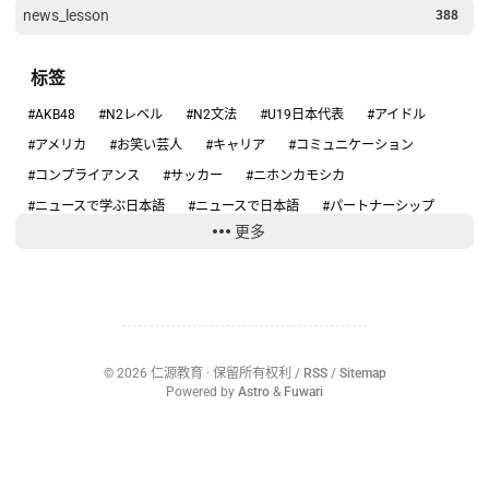
news_lesson
388
标签
#AKB48
#N2レベル
#N2文法
#U19日本代表
#アイドル
#アメリカ
#お笑い芸人
#キャリア
#コミュニケーション
#コンプライアンス
#サッカー
#ニホンカモシカ
#ニュースで学ぶ日本語
#ニュースで日本語
#パートナーシップ
更多
#ハンタウイルス
#フィギュアスケート
#リーダーシップ
#りくりゅう
#人手不足
#健康
#働き方
#円安
#円高円安
#国際関係
#坂本花織
#大学スポーツ
#失敗談
#安全
#安全管理
#情報リテラシー
#感動する話
#旅行の安全
#日本のテレビ
#日本のニュース
#日本の仕事
#日本の文化
©
2026
仁源教育
· 保留所有权利 /
RSS
/
Sitemap
#日本社会
#日本語ニュース
#日本語学習
#沖縄
#為替介入
Powered by
Astro
&
Fuwari
#生活経済
#社会問題
#経済ニュース
#結婚
#給料
#誤審
#部活動
#野球
#野生動物
#防災
#集団感染
#集団責任
〇〇ハラスメント
2女児死亡
AI
AKB48
ANN
ARASHI