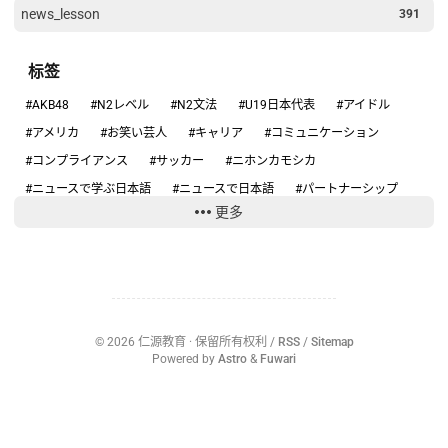
news_lesson
391
标签
#AKB48
#N2レベル
#N2文法
#U19日本代表
#アイドル
#アメリカ
#お笑い芸人
#キャリア
#コミュニケーション
#コンプライアンス
#サッカー
#ニホンカモシカ
#ニュースで学ぶ日本語
#ニュースで日本語
#パートナーシップ
更多
#ハンタウイルス
#フィギュアスケート
#リーダーシップ
#りくりゅう
#人手不足
#健康
#働き方
#円安
#円高円安
#国際関係
#坂本花織
#大学スポーツ
#失敗談
#安全
#安全管理
#情報リテラシー
#感動する話
#旅行の安全
#日本のテレビ
#日本のニュース
#日本の仕事
#日本の文化
©
2026
仁源教育
· 保留所有权利 /
RSS
/
Sitemap
#日本社会
#日本語ニュース
#日本語学習
#沖縄
#為替介入
Powered by
Astro
&
Fuwari
#生活経済
#社会問題
#経済ニュース
#結婚
#給料
#誤審
#部活動
#野球
#野生動物
#防災
#集団感染
#集団責任
〇〇ハラスメント
2女児死亡
AI
AKB48
ANN
ARASHI