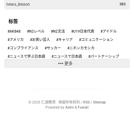
news_lesson
383
标签
#AKB48
#N2レベル
#N2文法
#U19日本代表
#アイドル
#アメリカ
#お笑い芸人
#キャリア
#コミュニケーション
#コンプライアンス
#サッカー
#ニホンカモシカ
#ニュースで学ぶ日本語
#ニュースで日本語
#パートナーシップ
更多
#ハンタウイルス
#フィギュアスケート
#リーダーシップ
#りくりゅう
#人手不足
#健康
#働き方
#円安
#円高円安
#国際関係
#坂本花織
#大学スポーツ
#失敗談
#安全
#安全管理
#情報リテラシー
#感動する話
#旅行の安全
#日本のテレビ
#日本のニュース
#日本の仕事
#日本の文化
©
2026
仁源教育
· 保留所有权利 /
RSS
/
Sitemap
#日本社会
#日本語ニュース
#日本語学習
#沖縄
#為替介入
Powered by
Astro
&
Fuwari
#生活経済
#社会問題
#経済ニュース
#結婚
#給料
#誤審
#部活動
#野球
#野生動物
#防災
#集団感染
#集団責任
〇〇ハラスメント
2女児死亡
AI
AKB48
ANN
ARASHI