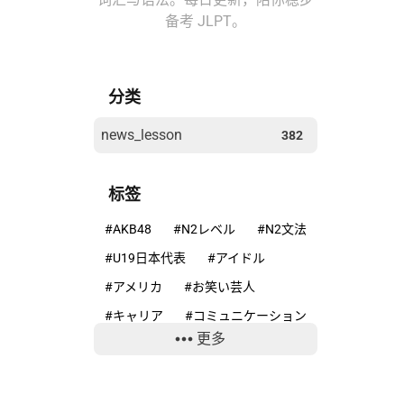
备考 JLPT。
分类
news_lesson
382
标签
#AKB48
#N2レベル
#N2文法
#U19日本代表
#アイドル
#アメリカ
#お笑い芸人
#キャリア
#コミュニケーション
更多
#コンプライアンス
#サッカー
#ニホンカモシカ
#ニュースで学ぶ日本語