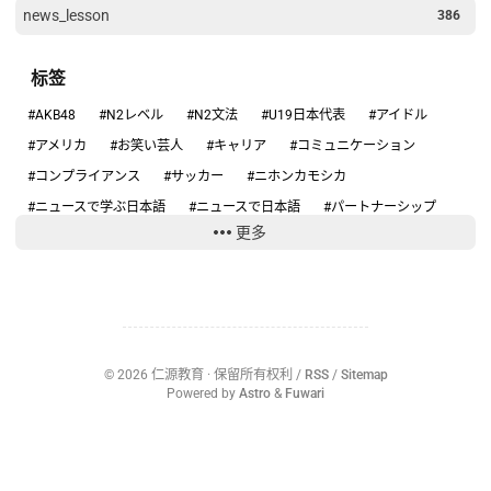
news_lesson
386
标签
#AKB48
#N2レベル
#N2文法
#U19日本代表
#アイドル
#アメリカ
#お笑い芸人
#キャリア
#コミュニケーション
#コンプライアンス
#サッカー
#ニホンカモシカ
#ニュースで学ぶ日本語
#ニュースで日本語
#パートナーシップ
更多
#ハンタウイルス
#フィギュアスケート
#リーダーシップ
#りくりゅう
#人手不足
#健康
#働き方
#円安
#円高円安
#国際関係
#坂本花織
#大学スポーツ
#失敗談
#安全
#安全管理
#情報リテラシー
#感動する話
#旅行の安全
#日本のテレビ
#日本のニュース
#日本の仕事
#日本の文化
©
2026
仁源教育
· 保留所有权利 /
RSS
/
Sitemap
#日本社会
#日本語ニュース
#日本語学習
#沖縄
#為替介入
Powered by
Astro
&
Fuwari
#生活経済
#社会問題
#経済ニュース
#結婚
#給料
#誤審
#部活動
#野球
#野生動物
#防災
#集団感染
#集団責任
〇〇ハラスメント
2女児死亡
AI
AKB48
ANN
ARASHI