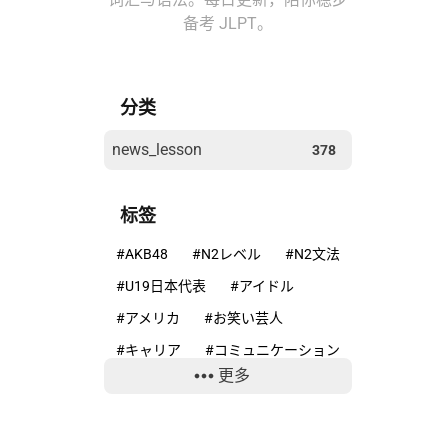
备考 JLPT。
分类
news_lesson
378
标签
#AKB48
#N2レベル
#N2文法
#U19日本代表
#アイドル
#アメリカ
#お笑い芸人
#キャリア
#コミュニケーション
更多
#コンプライアンス
#サッカー
#ニホンカモシカ
#ニュースで学ぶ日本語