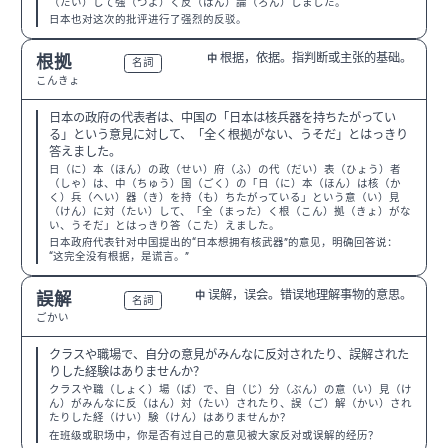
（たい）して強（つよ）く反（はん）論（ろん）しました。
日本也对这次的批评进行了强烈的反驳。
根据，依据。指判断或主张的基础。
根拠
中
N3
名詞
こんきょ
日本の政府の代表者は、中国の「日本は核兵器を持ちたがってい
る」という意見に対して、「全く根拠がない、うそだ」とはっきり
答えました。
日（に）本（ほん）の政（せい）府（ふ）の代（だい）表（ひょう）者
（しゃ）は、中（ちゅう）国（ごく）の「日（に）本（ほん）は核（か
く）兵（へい）器（き）を持（も）ちたがっている」という意（い）見
（けん）に対（たい）して、「全（まった）く根（こん）拠（きょ）がな
い、うそだ」とはっきり答（こた）えました。
日本政府代表针对中国提出的“日本想拥有核武器”的意见，明确回答说：
“这完全没有根据，是谎言。”
误解，误会。错误地理解事物的意思。
誤解
中
N3
名詞
ごかい
クラスや職場で、自分の意見がみんなに反対されたり、誤解された
りした経験はありませんか？
クラスや職（しょく）場（ば）で、自（じ）分（ぶん）の意（い）見（け
ん）がみんなに反（はん）対（たい）されたり、誤（ご）解（かい）され
たりした経（けい）験（けん）はありませんか？
在班级或职场中，你是否有过自己的意见被大家反对或误解的经历？