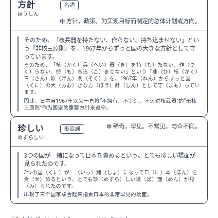
方針
N2
名詞
ほうしん
方针，政策。为实现目标而制定的总体计划或方向。
中
そのため、「核兵器を持たない、作らない、持ち込ませない」とい
う『非核三原則』を、1967年からずっと国の大きな方針として守
っています。
そのため、「核（かく）兵（へい）器（き）を持（も）たない、作（つ
く）らない、持（も）ち込（こ）ませない」という『非（ひ）核（かく）
三（さん）原（げん）則（そく）』を、1967年（ねん）からずっと国
（くに）の大（おお）きな方（ほう）針（しん）として守（まも）ってい
ます。
因此，日本自1967年以来一直将“不拥有、不制造、不运进核武器”的“无核
三原则”作为国家的重要方针来遵守。
稀奇，罕见。不常见，与众不同。
珍しい
中
N3
形容詞
めずらしい
3つの国が一緒になって日本を責めるという、とても珍しい場面が
見られたのです。
3つの国（くに）が一（いっ）緒（しょ）になって日（に）本（ほん）を
責（せ）めるという、とても珍（めずら）しい場（ば）面（めん）が見
（み）られたのです。
出现了三个国家联合起来指责日本的非常罕见的场面。