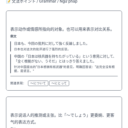
📝 文法ポイント / Grammar / Ngữ pháp
〜に対して
N3
表示动作或情感所指向的对象。也可以用来表示对比关系。
例文
日本も、今回の批判に対して強く反論しました。
日本也对这次的批评进行了强烈的反驳。
中国の「日本は核兵器を持ちたがっている」という意見に対して、
「全く根拠がない、うそだ」とはっきり答えました。
针对中国提出的“日本想拥有核武器”的意见，明确回答说：“这完全没有根
据，是谎言。”
関連表現：
〜について
〜にとって
〜のではないか
N3
表示说话人的推测或主张。比「〜でしょう」更委婉、更客
气的表达方式。