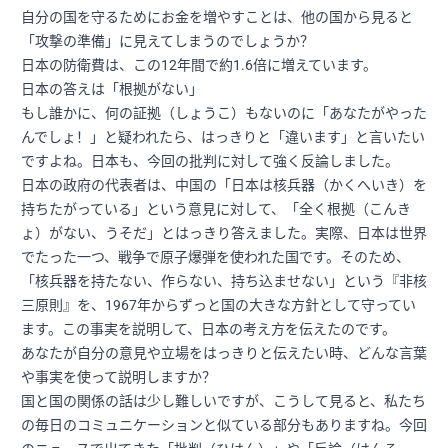
自分の国を守るためにお金を増やすことは、他の国から見ると
「攻撃の準備」に見えてしまうのでしょうか？
日本の防衛費は、この12年間で約1.6倍に増えています。
日本の答えは「根拠がない」
もし誰かに、何の証拠（しょうこ）もないのに「あなたがやった
んでしょ！」と疑われたら、はっきりと「違います」と言いたい
ですよね。日本も、今回の批判に対して強く反論しました。
日本の政府の代表者は、中国の「日本は核兵器（かくへいき）を
持ちたがっている」という意見に対して、「全く根拠（こんき
ょ）がない、うそだ」とはっきり答えました。実際、日本は世界
でたった一つ、戦争で原子爆弾を使われた国です。そのため、
「核兵器を持たない、作らない、持ち込ませない」という『非核
三原則』を、1967年からずっと国の大きな方針として守ってい
ます。この事実を説明して、日本の考え方を伝えたのです。
あなたが自分の意見や立場をはっきりと伝えたい時、どんな言葉
や事実を使って説明しますか？
国と国の関係の話は少し難しいですが、こうして見ると、私たち
の毎日のコミュニケーションと似ている部分もありますね。今回