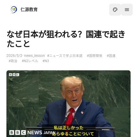
仁源教育
なぜ日本が狙われる？国連で起き
たこと
2026/5/2
· news_lesson
#ニュースで学ぶ日本語
#国際関係
#国連
#政治
#N2レベル
#N3