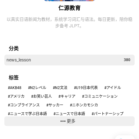
仁源教育
以真实日语新闻为教材，系统学习词汇与语法。每日更新，陪你稳
步备考 JLPT。
分类
news_lesson
380
标签
#AKB48
#N2レベル
#N2文法
#U19日本代表
#アイドル
#アメリカ
#お笑い芸人
#キャリア
#コミュニケーション
#コンプライアンス
#サッカー
#ニホンカモシカ
#ニュースで学ぶ日本語
#ニュースで日本語
#パートナーシップ
更多
#ハンタウイルス
#フィギュアスケート
#リーダーシップ
#りくりゅう
#人手不足
#健康
#働き方
#円安
#円高円安