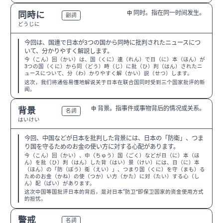
同时。指在同一时间发生。
同時に
中
N3
副詞
どうじに
今回は、国連で日本が3つの国から同時に批判されたニュースにつ
いて、分かりやすく解説します。
今（こん）回（かい）は、国（くに）連（れん）で日（に）本（ほん）が
3つの国（くに）から同（どう）時（じ）に批（ひ）判（はん）されたニ
ュースについて、分（わ）かりやすく解（かい）説（せつ）します。
这次，我们将通俗易懂地解说关于日本在联合国同时受到三个国家批评的新
闻。
背景。指事件或事物背后的情况或关系。
背景
中
N2
名詞
はいけい
今回、中国などが日本を批判した背景には、日本の「防衛」、つま
り国を守るためのお金の使い方に対する心配があります。
今（こん）回（かい）、中（ちゅう）国（ごく）などが日（に）本（ほ
ん）を批（ひ）判（はん）した背（はい）景（けい）には、日（に）本
（ほん）の「防（ぼう）衛（えい）」、つまり国（くに）を守（まも）る
ためのお金（かね）の使（つか）い方（かた）に対（たい）する心（し
ん）配（ぱい）があります。
这次中国等国批评日本的背后，是对日本“防卫”即保卫国家的资金使用方式
的担忧。
警戒
N2
名詞