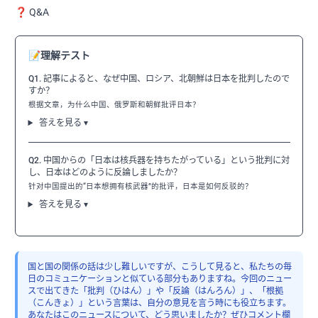
❓ Q&A
📝
理解テスト
Q1. 記事によると、なぜ中国、ロシア、北朝鮮は日本を批判したので
すか？
根据文章，为什么中国、俄罗斯和朝鲜批评日本？
答えを見る ▾
Q2. 中国からの「日本は核兵器を持ちたがっている」という批判に対
し、日本はどのように反論しましたか？
针对中国提出的“日本想拥有核武器”的批评，日本是如何反驳的？
答えを見る ▾
国と国の関係の話は少し難しいですが、こうして見ると、私たちの毎
日のコミュニケーションと似ている部分もありますね。今回のニュー
スで出てきた「批判（ひはん）」や「反論（はんろん）」、「根拠
（こんきょ）」という言葉は、自分の意見を言う時にも役立ちます。
あなたはこのニュースについて、どう思いましたか？ぜひコメント欄