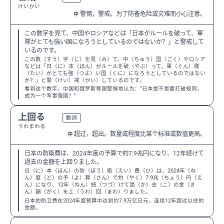
けいかい
警惕，警戒。为了防备危险或灾难而小心注意。
中
この数字を見て、中国やロシアなどは「日本がルールを破って、軍
隊がとても強い国になろうとしているのではないか？」と警戒して
いるのです。
この数（すう）字（じ）を見（み）て、中（ちゅう）国（ごく）やロシア
などは「日（に）本（ほん）がルールを破（やぶ）って、軍（ぐん）隊
（たい）がとても強（つよ）い国（くに）になろうとしているのではない
か？」と警（けい）戒（かい）しているのです。
看到这个数字，中国和俄罗斯等国警惕地认为：“日本是不是要打破规则，
成为一个军事强国？”
上回る
N2
動詞
うわまわる
超过，超出。数量或程度比某个标准或数值更高。
中
日本の防衛費は、2024年度の予算で約7.9兆円になり、12年続けて
過去の金額を上回りました。
日（に）本（ほん）の防（ぼう）衛（えい）費（ひ）は、2024年（ね
ん）度（ど）の予（よ）算（さん）で約（やく）7.9兆（ちょう）円（え
ん）になり、12年（ねん）続（つづ）けて過（か）去（こ）の金（き
ん）額（がく）を上（うわ）回（まわ）りました。
日本的防卫费在2024年度预算中达到约7.9万亿日元，连续12年超过以往的
金额。