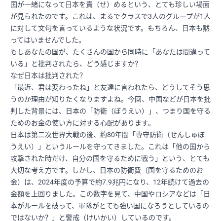
国が一緒になって日本を責（せ）めるという、とても珍しい場面
が見られたのです。これは、まるでクラスで3人のグループが1人
に対して文句を言っているような状況です。もちろん、日本も黙
ってはいませんでした。
もしあなたの国が、たくさんの国から同時に「あなたは間違って
いる」と批判されたら、どう感じますか？
なぜ日本は批判された？
「最近、君は変わったね」と友達に言われたら、どうしてそう思
うのか理由が知りたくなりますよね。今回、中国などが日本を批
判した背景には、日本の「防衛（ぼうえい）」、つまり国を守る
ためのお金の使い方に対する心配があります。
日本は第二次世界大戦の後、約80年間「専守防衛（せんしゅぼ
うえい）」というルールを守ってきました。これは「他の国から
攻撃された時だけ、自分の国を守るために戦う」という、とても
大切な考え方です。しかし、日本の防衛費（国を守るためのお
金）は、2024年度の予算で約7.9兆円になり、12年続けて過去の
金額を上回りました。この数字を見て、中国やロシアなどは「日
本がルールを破って、軍隊がとても強い国になろうとしているの
ではないか？」と警戒（けいかい）しているのです。