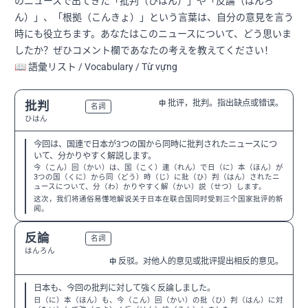
のニュースで出てきた「批判（ひはん）」や「反論（はんろ
ん）」、「根拠（こんきょ）」という言葉は、自分の意見を言う
時にも役立ちます。あなたはこのニュースについて、どう思いま
したか？ぜひコメント欄であなたの考えを教えてください！
📖 語彙リスト / Vocabulary / Từ vựng
批评，批判。指出缺点或错误。
批判
中
N3
名詞
ひはん
今回は、国連で日本が3つの国から同時に批判されたニュースにつ
いて、分かりやすく解説します。
今（こん）回（かい）は、国（こく）連（れん）で日（に）本（ほん）が
3つの国（くに）から同（どう）時（じ）に批（ひ）判（はん）されたニ
ュースについて、分（わ）かりやすく解（かい）説（せつ）します。
这次，我们将通俗易懂地解说关于日本在联合国同时受到三个国家批评的新
闻。
反論
N3
名詞
はんろん
反驳。对他人的意见或批评提出相反的意见。
中
日本も、今回の批判に対して強く反論しました。
日（に）本（ほん）も、今（こん）回（かい）の批（ひ）判（はん）に対