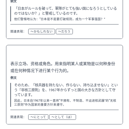
例文
「日本がルールを破って、軍隊がとても強い国になろうとしている
のではないか？」と警戒しているのです。
他们警惕地认为：“日本是不是要打破规则，成为一个军事强国？”
関連表現：
〜かもしれない
〜だろう
〜として
N3
表示立场、资格或角色。用来指明某人或某物是以何种身份
或在何种情况下进行某个行为的。
例文
そのため、「核兵器を持たない、作らない、持ち込ませない」とい
う『非核三原則』を、1967年からずっと国の大きな方針として守
っています。
因此，日本自1967年以来一直将“不拥有、不制造、不运进核武器”的“无核
三原则”作为国家的重要方针来遵守。
関連表現：
〜にとって
〜として（は）