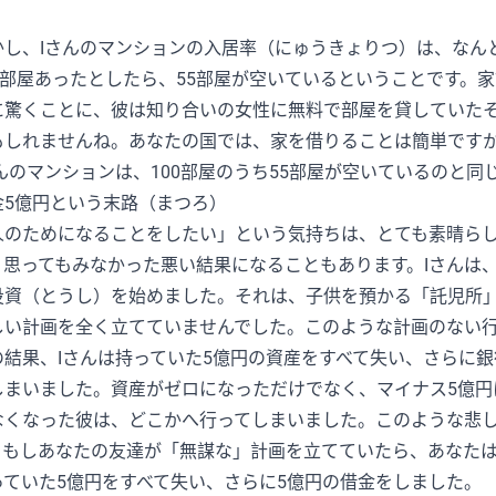
。
かし、Iさんのマンションの入居率（にゅうきょりつ）は、なん
00部屋あったとしたら、55部屋が空いているということです。
に驚くことに、彼は知り合いの女性に無料で部屋を貸していた
もしれませんね。あなたの国では、家を借りることは簡単です
さんのマンションは、100部屋のうち55部屋が空いているのと同
金5億円という末路（まつろ）
人のためになることをしたい」という気持ちは、とても素晴ら
、思ってもみなかった悪い結果になることもあります。Iさんは
投資（とうし）を始めました。それは、子供を預かる「託児所
しい計画を全く立てていませんでした。このような計画のない
の結果、Iさんは持っていた5億円の資産をすべて失い、さらに
しまいました。資産がゼロになっただけでなく、マイナス5億円
なくなった彼は、どこかへ行ってしまいました。このような悲
。もしあなたの友達が「無謀な」計画を立てていたら、あなた
っていた5億円をすべて失い、さらに5億円の借金をしました。