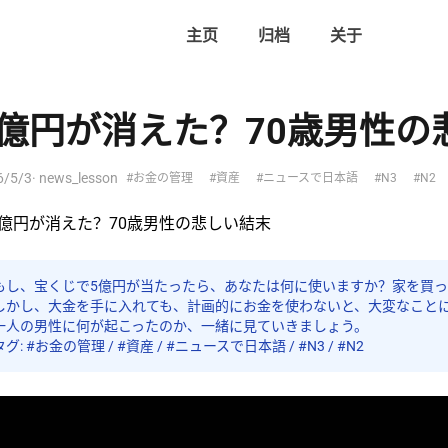
主页
归档
关于
5億円が消えた？70歳男性の
6/5/3
· news_lesson
#お金の管理
#資産
#ニュースで日本語
#N3
#N2
もし、宝くじで5億円が当たったら、あなたは何に使いますか？家を買
しかし、大金を手に入れても、計画的にお金を使わないと、大変なこと
一人の男性に何が起こったのか、一緒に見ていきましょう。
タグ: #お金の管理 / #資産 / #ニュースで日本語 / #N3 / #N2