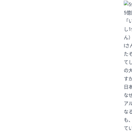
#ニュースで日本語
5
#パートナーシップ
「
#ハンタウイルス
し
#フィギュアスケート
ん
I
#リーダーシップ
#りくりゅう
た
#人手不足
#健康
#働き方
て
#円安
#円高円安
#国際関係
の
#坂本花織
#大学スポーツ
す
#失敗談
#安全
#安全管理
日
#情報リテラシー
#感動する話
な
#旅行の安全
#日本のテレビ
ア
な
#日本のニュース
#日本の仕事
も
#日本の文化
#日本社会
て
#日本語ニュース
#日本語学習