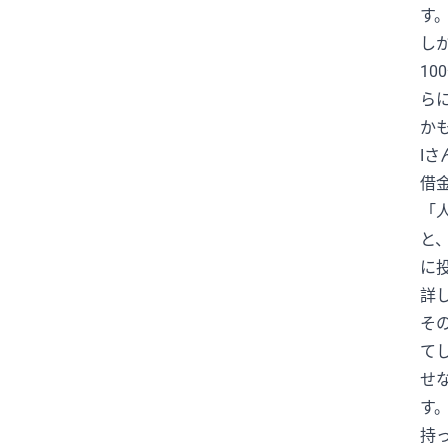
す
#沖縄
#為替介入
#生活経済
し
#社会問題
#経済ニュース
1
#結婚
#給料
#誤審
ら
#部活動
#野球
#野生動物
か
I
#防災
#集団感染
#集団責任
借
〇〇ハラスメント
2女児死亡
「
AI
AKB48
ANN
ARASHI
と
BeReal
BreakingDown
に
ChatGPT
CM
CR-V
DeNA
詳
DeNAベイスターズ
DOMOTO
そ
DV
FIFA
FNN
Google
て
せ
GPT-5.5
GTO
GW
IBF
す
ITニュース
J-POP
JLPT N2
持
JLPT N3
JLPTN2
JPOP