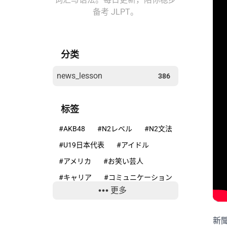
备考 JLPT。
分类
news_lesson
386
标签
#AKB48
#N2レベル
#N2文法
#U19日本代表
#アイドル
#アメリカ
#お笑い芸人
#キャリア
#コミュニケーション
更多
#コンプライアンス
#サッカー
#ニホンカモシカ
新
#ニュースで学ぶ日本語