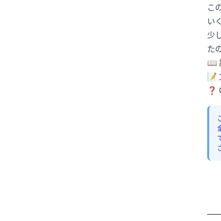
こ
Jリーグ
K-POP
KingGnu
い
Lemino
MLB
N1
N2
少
N2/N3
N2レベル
N2文法
た
N2語彙
N3
N3N2
N4
📖 
📝
NEXCO中日本
NPB
PayPay
❓ 
SNS
SNSと情報
TARAKO
TBSNEWS
Toshl
UEFA
VAR
VIVANT
WBC
W杯
XY
YOSHIKI
アイドル
アカウント凍結
アクシデント
アコード
アナウンサー
あのちゃん
アメリカ
アメリカ文化
アリアナ・グランデ
ありがとう