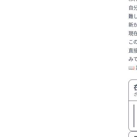
自
カンヌ映画祭
難
キャッシュレス決済
キャリア
新
キャリアチェンジ
現
キャリアデザイン
キャリア選択
こ
キングカズ
クマ
直
クラブハウス移転
み
📖 
クリアースカイ
クリスティアーノ・ロナウド
クリスティアーノロナウド
クルーズ船
コミュニケーション
ごみ箱撤去
コンプライアンス
サイバーセキュリティ
サッカー
サッカー日本代表
さとうほなみ
サプライズ出演
ジェンダー