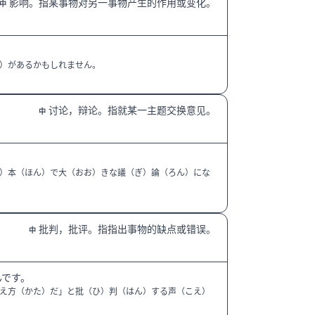
影响。指某事物对另一事物产生的作用或变化。
中
。
）があるかもしれません。
讨论，辩论。指就某一主题交换意见。
中
）本（ほん）で大（おお）きな議（ぎ）論（ろん）にな
批判，批评。指指出事物的缺点或错误。
中
んです。
え方（かた）だ」と批（ひ）判（はん）する声（こえ）