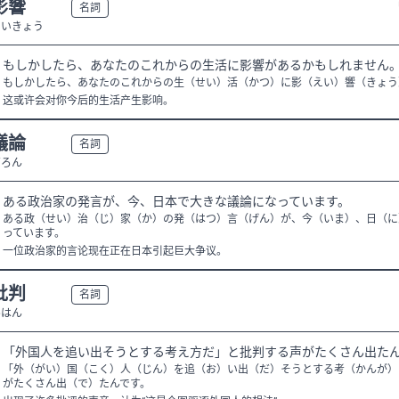
影響
N3
名詞
えいきょう
もしかしたら、あなたのこれからの生活に影響があるかもしれません
もしかしたら、あなたのこれからの生（せい）活（かつ）に影（えい）響（きょう
这或许会对你今后的生活产生影响。
議論
N3
名詞
ぎろん
ある政治家の発言が、今、日本で大きな議論になっています。
ある政（せい）治（じ）家（か）の発（はつ）言（げん）が、今（いま）、日（に
っています。
一位政治家的言论现在正在日本引起巨大争议。
批判
N2
名詞
ひはん
「外国人を追い出そうとする考え方だ」と批判する声がたくさん出た
「外（がい）国（こく）人（じん）を追（お）い出（だ）そうとする考（かんが）
がたくさん出（で）たんです。