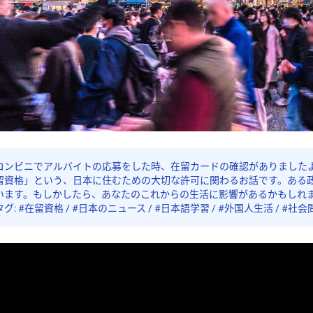
コンビニでアルバイトの応募をした時、在留カードの確認がありました
留資格」という、日本に住むための大切な許可に関わるお話です。ある
います。もしかしたら、あなたのこれからの生活に影響があるかもしれ
タグ: #在留資格 / #日本のニュース / #日本語学習 / #外国人生活 / #社会