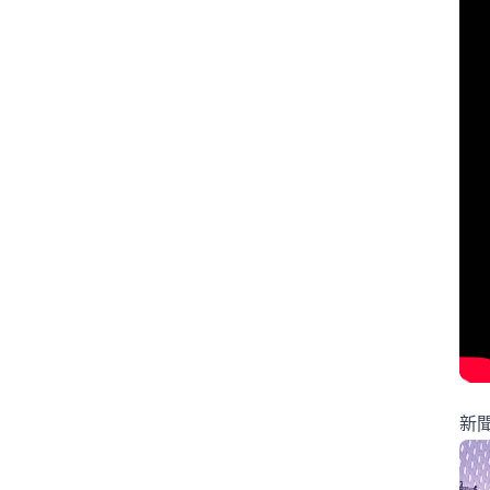
#ニュースで日本語
#パートナーシップ
#ハンタウイルス
#フィギュアスケート
#リーダーシップ
#りくりゅう
#人手不足
#健康
#働き方
#円安
#円高円安
#国際関係
#坂本花織
#大学スポーツ
#失敗談
#安全
#安全管理
#情報リテラシー
#感動する話
#旅行の安全
#日本のテレビ
#日本のニュース
#日本の仕事
新
#日本の文化
#日本社会
#日本語ニュース
#日本語学習