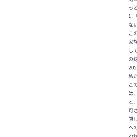
っ
イスラエル
イメージチェンジ
に
イラン
イラン情勢
な
インフルエンサー
エジプト
こ
エムバペ
エンタメ
家
エンタメニュース
し
オールスターゲーム
オスナ
の
2
オタフクソース
オリックス
私
オリンピック
オンライン予約
こ
お笑い
お笑い芸人
は
お金と時間
お金の使い方
と
お金の管理
お金の話
可
カーリング
カイジ
厳
カウンセル監督
ガッツポーズ
へ
わ
ガッツ石松
カブス