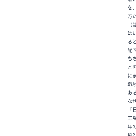
を
Jリーグ
K-POP
KingGnu
方
Lemino
MLB
N1
N2
（
N2/N3
N2レベル
N2文法
は
N2語彙
N3
N3N2
N4
る
NEXCO中日本
NPB
PayPay
配
SNS
SNSと情報
TARAKO
も
と
TBSNEWS
Toshl
UEFA
に
VAR
VIVANT
WBC
W杯
環
XY
YOSHIKI
アイドル
あ
アカウント凍結
アクシデント
な
アコード
アナウンサー
「
あのちゃん
アメリカ
工
アメリカ文化
年
約
アリアナ・グランデ
ありがとう