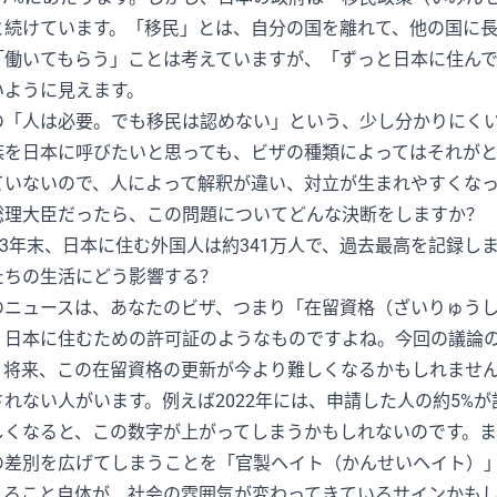
と続けています。「移民」とは、自分の国を離れて、他の国に
「働いてもらう」ことは考えていますが、「ずっと日本に住ん
いように見えます。
の「人は必要。でも移民は認めない」という、少し分かりにく
族を日本に呼びたいと思っても、ビザの種類によってはそれが
ていないので、人によって解釈が違い、対立が生まれやすくな
総理大臣だったら、この問題についてどんな決断をしますか？
023年末、日本に住む外国人は約341万人で、過去最高を記録し
たちの生活にどう影響する？
のニュースは、あなたのビザ、つまり「在留資格（ざいりゅう
、日本に住むための許可証のようなものですよね。今回の議論
、将来、この在留資格の更新が今より難しくなるかもしれませ
されない人がいます。例えば2022年には、申請した人の約5%
しくなると、この数字が上がってしまうかもしれないのです。
の差別を広げてしまうことを「官製ヘイト（かんせいヘイト）
れること自体が、社会の雰囲気が変わってきているサインかも