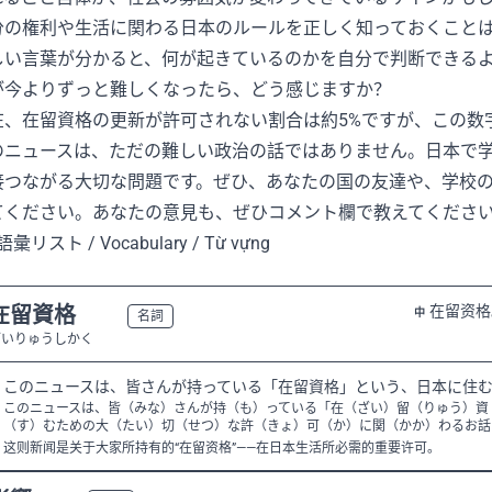
分の権利や生活に関わる日本のルールを正しく知っておくこと
しい言葉が分かると、何が起きているのかを自分で判断できる
が今よりずっと難しくなったら、どう感じますか？
在、在留資格の更新が許可されない割合は約5%ですが、この数
のニュースは、ただの難しい政治の話ではありません。日本で
接つながる大切な問題です。ぜひ、あなたの国の友達や、学校
てください。あなたの意見も、ぜひコメント欄で教えてくださ
語彙リスト / Vocabulary / Từ vựng
在留資格
在留资格
中
N3
名詞
ざいりゅうしかく
このニュースは、皆さんが持っている「在留資格」という、日本に住
このニュースは、皆（みな）さんが持（も）っている「在（ざい）留（りゅう）資
（す）むための大（たい）切（せつ）な許（きょ）可（か）に関（かか）わるお話
这则新闻是关于大家所持有的“在留资格”——在日本生活所必需的重要许可。