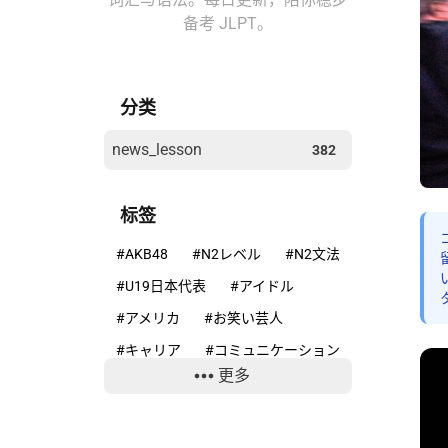
备考 JLPT。
分类
news_lesson
382
标签
#AKB48
#N2レベル
#N2文法
#U19日本代表
#アイドル
#アメリカ
#お笑い芸人
#キャリア
#コミュニケーション
更多
#コンプライアンス
#サッカー
#ニホンカモシカ
#ニュースで学ぶ日本語