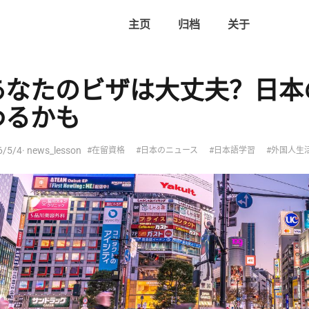
主页
归档
关于
あなたのビザは大丈夫？日本
わるかも
6/5/4
· news_lesson
#在留資格
#日本のニュース
#日本語学習
#外国人生