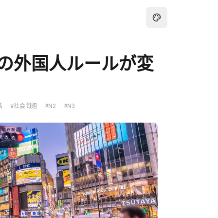
の外国人ルールが変
活
#社会問題
#N2
#N3