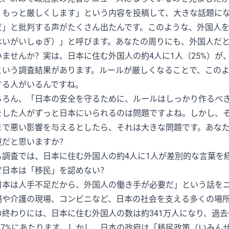
、もっと厳しくします」という内容を投稿して、大きな話題に
だ」と批判する声がたくさん出たんです。このような、外国人
はいがいしゅぎ）」と呼びます。あなたの周りにも、外国人だ
いませんか？実は、日本に住む外国人の約4人に1人（25%）
という調査結果があります。ルールが厳しくなることで、この
する人がいるんですね。
ちろん、「日本の安全を守るために、ルールはしっかり作るべ
をした人がずっと日本にいられるのは問題ですよね。しかし、
まで悪い影響を与えるとしたら、それは大きな問題です。あな
境だと思いますか？
る調査では、日本に住む外国人の約4人に1人が差別的な言葉を
ぜ日本は「移民」を認めない？
日本は人手不足だから、外国人の働き手が必要だ」という話を
場や介護の現場、コンビニなど、日本の社会を支える多くの場所
の終わりには、日本に住む外国人の数は約341万人になり、過
2.7%にあたります。しかし、日本の政府は「移民政策（いみ