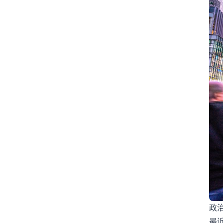
#沖縄
#為替介入
#生活経済
#社会問題
#経済ニュース
#結婚
#給料
#誤審
#部活動
#野球
#野生動物
#防災
#集団感染
#集団責任
〇〇ハラスメント
2女児死亡
AI
AKB48
ANN
ARASHI
BeReal
BreakingDown
ChatGPT
CM
CR-V
DeNA
DeNAベイスターズ
DOMOTO
DV
FIFA
FNN
Google
GPT-5.5
GTO
GW
IBF
ITニュース
J-POP
JLPT N2
政
最
JLPT N3
JLPTN2
JPOP