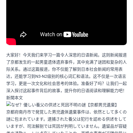
大家好！今天我们来学习一篇令人深思的日语新闻。这则新闻报道
了京都发生的一起男童遗体遗弃事件，其中充满了谜团和复杂的人
际关系。通过这篇报道，你不仅能了解到日本社会新闻的常用表
达，还能学习到N3-N2级别的核心词汇和语法。这不仅是一次语言
学习，更是一次文化和社会思考的体验。准备好了吗？让我们一起
深入探讨这起事件背后的故事，提升你的日语阅读和理解能力吧！
新聞本文
京都府南丹市で発覚した男児遺体遺棄事件は、依然として多くの
謎に包まれています。逮捕された養父は犯行を認める供述をして
いますが、司法解剖では死因が判明していません。遺留品が容疑