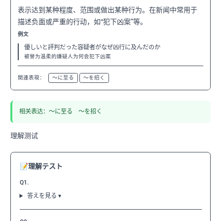
表示达到某种程度、范围或做出某种行为。在新闻中常用于
描述负面或严重的行动，如“犯下凶案”等。
例文
優しいと評判だった容疑者がなぜ凶行に及んだのか
被誉为温柔的嫌疑人为何会犯下凶案
関連表現：
〜に至る
〜を招く
相关表达：〜に至る 〜を招く
理解测试
📝
理解テスト
Q1.
答えを見る ▾