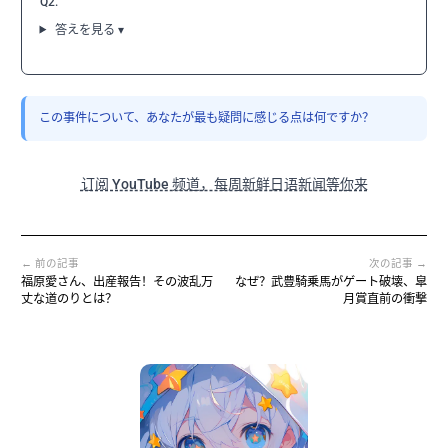
Q2.
答えを見る ▾
この事件について、あなたが最も疑問に感じる点は何ですか？
订阅 YouTube 频道，每周新鲜日语新闻等你来
← 前の記事
次の記事 →
福原愛さん、出産報告！その波乱万
なぜ？武豊騎乗馬がゲート破壊、皐
丈な道のりとは？
月賞直前の衝撃