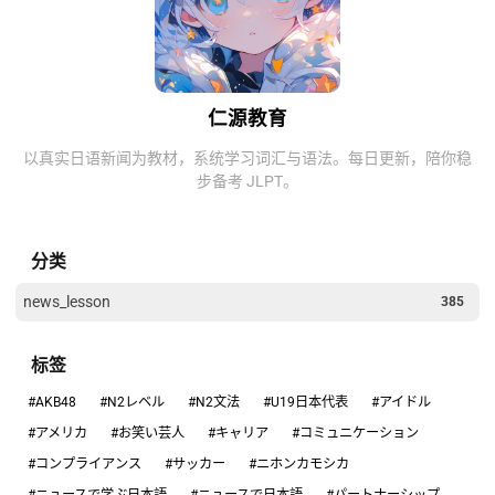
仁源教育
以真实日语新闻为教材，系统学习词汇与语法。每日更新，陪你稳
步备考 JLPT。
分类
news_lesson
385
标签
#AKB48
#N2レベル
#N2文法
#U19日本代表
#アイドル
#アメリカ
#お笑い芸人
#キャリア
#コミュニケーション
#コンプライアンス
#サッカー
#ニホンカモシカ
#ニュースで学ぶ日本語
#ニュースで日本語
#パートナーシップ