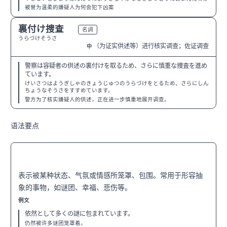
被誉为温柔的嫌疑人为何会犯下凶案
裏付け捜査
N1
名詞
うらづけそうさ
（为证实供述等）进行核实调查；佐证调查
中
警察は容疑者の供述の裏付けを取るため、さらに慎重な捜査を進め
ています。
けいさつはようぎしゃのきょうじゅつのうらづけをとるため、さらにしん
ちょうなそうさをすすめています。
警方为了核实嫌疑人的供述，正在进一步慎重地展开调查。
语法要点
〜に包まれる
N3
表示被某种状态、气氛或情感所笼罩、包围。常用于形容抽
象的事物，如谜团、幸福、悲伤等。
例文
依然として多くの謎に包まれています。
仍然被许多谜团笼罩着。