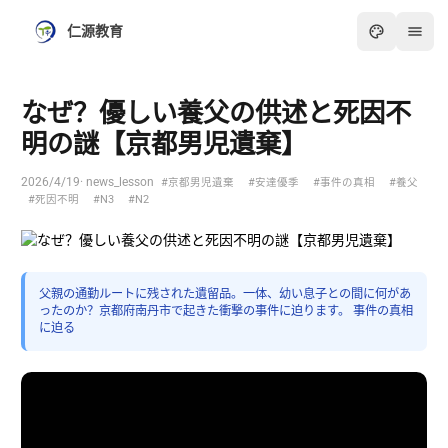
仁源教育
なぜ？優しい養父の供述と死因不
明の謎【京都男児遺棄】
2026/4/19
· news_lesson
#京都男児遺棄
#安達優季
#事件の真相
#養父
#死因不明
#N3
#N2
父親の通勤ルートに残された遺留品。一体、幼い息子との間に何があ
ったのか？京都府南丹市で起きた衝撃の事件に迫ります。 事件の真相
に迫る