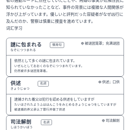
者の通勤ルートに点在していたことや、再婚の事実が近隣住民に
知られていなかったことなど、事件の背景には複雑な人間関係が
浮かび上がっています。優しいと評判だった容疑者がなぜ凶行に
及んだのか、警察は慎重に捜査を進めています。
词汇学习
被谜团笼罩；充满谜团
謎に包まれる
中
N2
慣用句
なぞにつつまれる
依然として多くの謎に包まれています。
いぜんとしておおくのなぞにつつまれています。
仍然被许多谜团笼罩着。
供述；口供
供述
中
N2
名詞
きょうじゅつ
逮捕された養父は犯行を認める供述をしていますが
たいほされたようふははんこうをみとめるきょうじゅつをしていますが
被逮捕的养父承认了罪行并做了供述
司法解剖
司法解剖
中
N1
名詞
しほうかいぼう