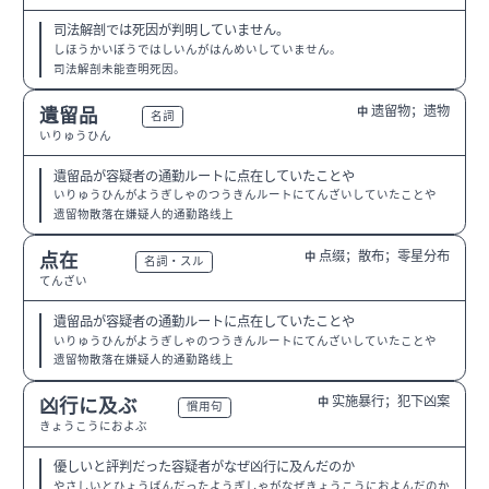
司法解剖では死因が判明していません。
しほうかいぼうではしいんがはんめいしていません。
司法解剖未能查明死因。
遗留物；遗物
遺留品
中
N1
名詞
いりゅうひん
遺留品が容疑者の通勤ルートに点在していたことや
いりゅうひんがようぎしゃのつうきんルートにてんざいしていたことや
遗留物散落在嫌疑人的通勤路线上
点缀；散布；零星分布
点在
中
N2
名詞・スル
てんざい
遺留品が容疑者の通勤ルートに点在していたことや
いりゅうひんがようぎしゃのつうきんルートにてんざいしていたことや
遗留物散落在嫌疑人的通勤路线上
实施暴行；犯下凶案
凶行に及ぶ
中
N1
慣用句
きょうこうにおよぶ
優しいと評判だった容疑者がなぜ凶行に及んだのか
やさしいとひょうばんだったようぎしゃがなぜきょうこうにおよんだのか