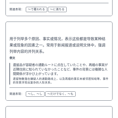
関連表現：
〜で覆われる
〜に満ちる
〜ていることや、〜ことなど
N2
用于列举多个原因、事实或情况，表示这些都是导致某种结
果或现象的因素之一。常用于新闻报道或说明文体中，强调
列举内容的并列关系。
例文
遺留品が容疑者の通勤ルートに点在していたことや、再婚の事実が
近隣住民に知られていなかったことなど、事件の背景には複雑な人
間関係が浮かび上がっています。
遗留物散落在嫌疑人的通勤路线上，以及再婚的事实未被邻居知晓等，事件
的背景浮现出复杂的人际关系。
関連表現：
〜し、〜し
〜だけでなく、〜も
〜に及ぶ
N2