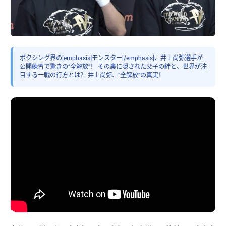
ボクシング界の[emphasis]モンスター[/emphasis]、井上尚弥選手が
公開練習で驚きの”全解放”！ その裏に隠された父子の絆と、世界が注
目する一戦の行方とは？ 井上尚弥、“全解放”の真実！