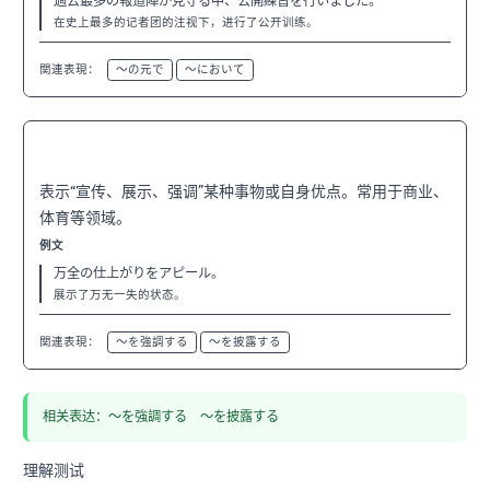
過去最多の報道陣が見守る中、公開練習を行いました。
在史上最多的记者团的注视下，进行了公开训练。
関連表現：
〜の元で
〜において
〜をアピール
N2
表示“宣传、展示、强调”某种事物或自身优点。常用于商业、
体育等领域。
例文
万全の仕上がりをアピール。
展示了万无一失的状态。
関連表現：
〜を強調する
〜を披露する
相关表达：〜を強調する 〜を披露する
理解测试