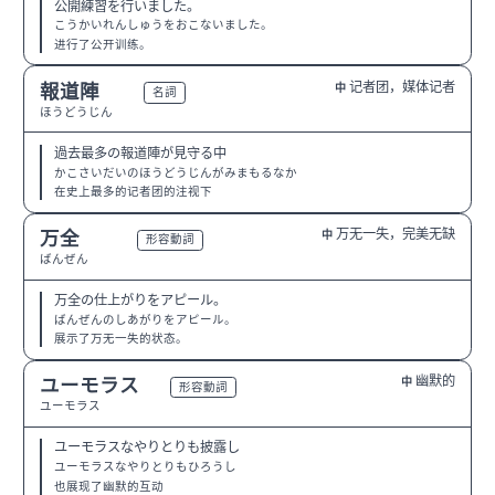
公開練習を行いました。
こうかいれんしゅうをおこないました。
进行了公开训练。
记者团，媒体记者
報道陣
中
N1
名詞
ほうどうじん
過去最多の報道陣が見守る中
かこさいだいのほうどうじんがみまもるなか
在史上最多的记者团的注视下
万无一失，完美无缺
万全
中
N2
形容動詞
ばんぜん
万全の仕上がりをアピール。
ばんぜんのしあがりをアピール。
展示了万无一失的状态。
幽默的
ユーモラス
中
N2
形容動詞
ユーモラス
ユーモラスなやりとりも披露し
ユーモラスなやりとりもひろうし
也展现了幽默的互动