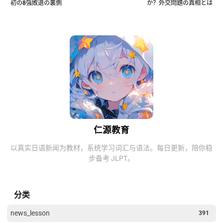
初の8強敗退の裏側
か？外交問題の真相とは
仁源教育
以真实日语新闻为教材，系统学习词汇与语法。每日更新，陪你稳
步备考 JLPT。
分类
news_lesson
391