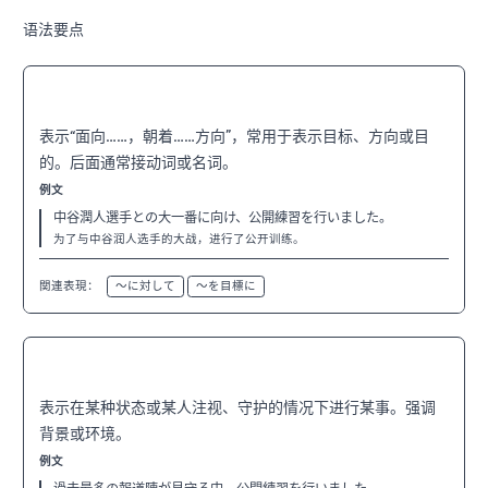
语法要点
〜に向け
N3
表示“面向……，朝着……方向”，常用于表示目标、方向或目
的。后面通常接动词或名词。
例文
中谷潤人選手との大一番に向け、公開練習を行いました。
为了与中谷润人选手的大战，进行了公开训练。
関連表現：
〜に対して
〜を目標に
〜が見守る中
N2
表示在某种状态或某人注视、守护的情况下进行某事。强调
背景或环境。
例文