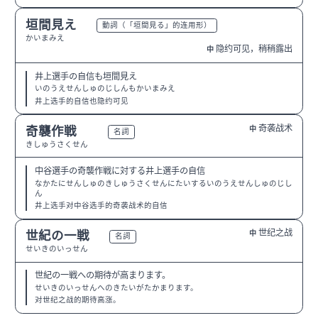
垣間見え
N1
動詞（「垣間見る」的连用形）
かいまみえ
隐约可见，稍稍露出
中
井上選手の自信も垣間見え
いのうえせんしゅのじしんもかいまみえ
井上选手的自信也隐约可见
奇袭战术
奇襲作戦
中
N1
名詞
きしゅうさくせん
中谷選手の奇襲作戦に対する井上選手の自信
なかたにせんしゅのきしゅうさくせんにたいするいのうえせんしゅのじし
ん
井上选手对中谷选手的奇袭战术的自信
世纪之战
世紀の一戦
中
N1
名詞
せいきのいっせん
世紀の一戦への期待が高まります。
せいきのいっせんへのきたいがたかまります。
对世纪之战的期待高涨。