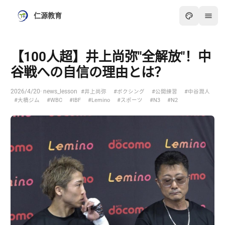
仁源教育
【100人超】井上尚弥"全解放"！中
谷戦への自信の理由とは？
2026/4/20
· news_lesson
#井上尚弥
#ボクシング
#公開練習
#中谷潤人
#大橋ジム
#WBC
#IBF
#Lemino
#スポーツ
#N3
#N2