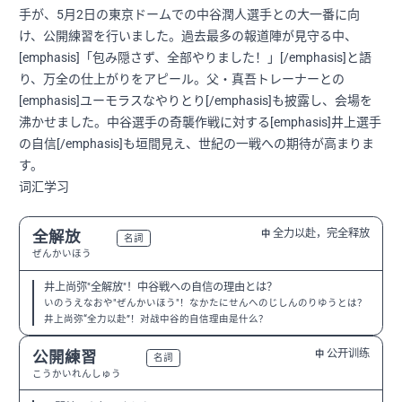
手が、5月2日の東京ドームでの中谷潤人選手との大一番に向
け、公開練習を行いました。過去最多の報道陣が見守る中、
[emphasis]「包み隠さず、全部やりました！」[/emphasis]と語
り、万全の仕上がりをアピール。父・真吾トレーナーとの
[emphasis]ユーモラスなやりとり[/emphasis]も披露し、会場を
沸かせました。中谷選手の奇襲作戦に対する[emphasis]井上選手
の自信[/emphasis]も垣間見え、世紀の一戦への期待が高まりま
す。
词汇学习
全力以赴，完全释放
全解放
中
N1
名詞
ぜんかいほう
井上尚弥"全解放"！中谷戦への自信の理由とは？
いのうえなおや"ぜんかいほう"！なかたにせんへのじしんのりゆうとは？
井上尚弥“全力以赴”！对战中谷的自信理由是什么？
公开训练
公開練習
中
N2
名詞
こうかいれんしゅう