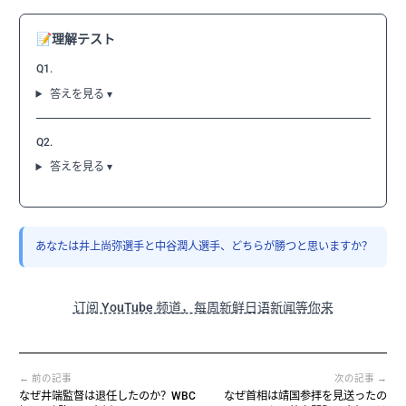
📝
理解テスト
Q1.
答えを見る ▾
Q2.
答えを見る ▾
あなたは井上尚弥選手と中谷潤人選手、どちらが勝つと思いますか？
订阅 YouTube 频道，每周新鲜日语新闻等你来
← 前の記事
次の記事 →
なぜ井端監督は退任したのか？WBC
なぜ首相は靖国参拝を見送ったの