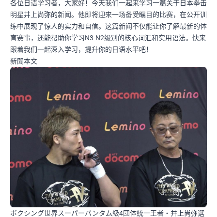
各位日语学习者，大家好！今天我们一起来学习一篇关于日本拳击
明星井上尚弥的新闻。他即将迎来一场备受瞩目的比赛，在公开训
练中展现了惊人的实力和自信。这篇新闻不仅能让你了解最新的体
育赛事，还能帮助你学习N3-N2级别的核心词汇和实用语法。快来
跟着我们一起深入学习，提升你的日语水平吧！
新聞本文
ボクシング世界スーパーバンタム級4団体統一王者・井上尚弥選