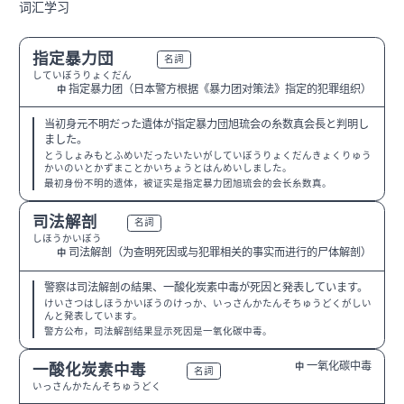
词汇学习
指定暴力団
N1
名詞
していぼうりょくだん
指定暴力团（日本警方根据《暴力团对策法》指定的犯罪组织）
中
当初身元不明だった遺体が指定暴力団旭琉会の糸数真会長と判明し
ました。
とうしょみもとふめいだったいたいがしていぼうりょくだんきょくりゅう
かいのいとかずまことかいちょうとはんめいしました。
最初身份不明的遗体，被证实是指定暴力团旭琉会的会长糸数真。
司法解剖
N1
名詞
しほうかいぼう
司法解剖（为查明死因或与犯罪相关的事实而进行的尸体解剖）
中
警察は司法解剖の結果、一酸化炭素中毒が死因と発表しています。
けいさつはしほうかいぼうのけっか、いっさんかたんそちゅうどくがしい
んと発表しています。
警方公布，司法解剖结果显示死因是一氧化碳中毒。
一氧化碳中毒
一酸化炭素中毒
中
N1
名詞
いっさんかたんそちゅうどく