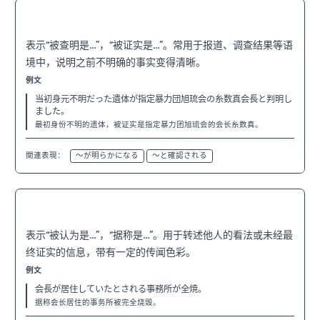
〜と判明する
N2
表示“被查明是…”，“被证实是…”。常用于报道、调查结果等语
境中，说明之前不明确的事实变得清晰。
例文
当初身元不明だった遺体が指定暴力団旭琉会の糸数真会長と判明し
ました。
最初身份不明的遗体，被证实是指定暴力团旭琉会的会长糸数真。
関連表現：
〜が明らかになる
〜と確認される
〜とされる
N2
表示“被认为是…”，“据称是…”。用于转述他人的看法或未经最
终证实的信息，带有一定的传闻色彩。
例文
会長が居住していたとされる事務所が全焼。
据称会长居住的事务所被完全烧毁。