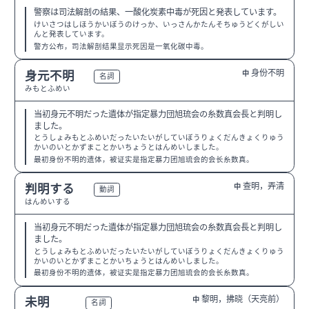
警察は司法解剖の結果、一酸化炭素中毒が死因と発表しています。
けいさつはしほうかいぼうのけっか、いっさんかたんそちゅうどくがしい
んと発表しています。
警方公布，司法解剖结果显示死因是一氧化碳中毒。
身份不明
身元不明
中
N2
名詞
みもとふめい
当初身元不明だった遺体が指定暴力団旭琉会の糸数真会長と判明し
ました。
とうしょみもとふめいだったいたいがしていぼうりょくだんきょくりゅう
かいのいとかずまことかいちょうとはんめいしました。
最初身份不明的遗体，被证实是指定暴力团旭琉会的会长糸数真。
查明，弄清
判明する
中
N2
動詞
はんめいする
当初身元不明だった遺体が指定暴力団旭琉会の糸数真会長と判明し
ました。
とうしょみもとふめいだったいたいがしていぼうりょくだんきょくりゅう
かいのいとかずまことかいちょうとはんめいしました。
最初身份不明的遗体，被证实是指定暴力团旭琉会的会长糸数真。
黎明，拂晓（天亮前）
未明
中
N2
名詞