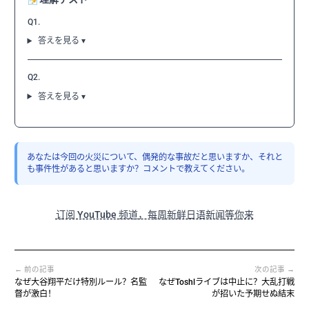
Q1.
答えを見る ▾
Q2.
答えを見る ▾
あなたは今回の火災について、偶発的な事故だと思いますか、それと
も事件性があると思いますか？コメントで教えてください。
订阅 YouTube 频道，每周新鲜日语新闻等你来
← 前の記事
次の記事 →
なぜ大谷翔平だけ特別ルール？名監
なぜToshlライブは中止に？大乱打戦
督が激白！
が招いた予期せぬ結末