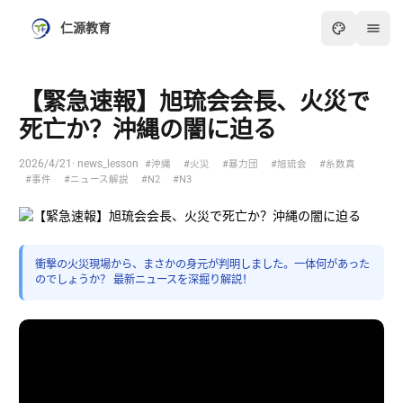
仁源教育
【緊急速報】旭琉会会長、火災で
死亡か？沖縄の闇に迫る
2026/4/21
· news_lesson
#沖縄
#火災
#暴力団
#旭琉会
#糸数真
#事件
#ニュース解説
#N2
#N3
衝撃の火災現場から、まさかの身元が判明しました。一体何があった
のでしょうか？ 最新ニュースを深掘り解説！