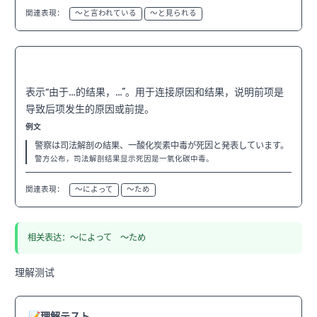
関連表現：
〜と言われている
〜と見られる
〜の結果、〜
N3
表示“由于…的结果，…”。用于连接原因和结果，说明前项是
导致后项发生的原因或前提。
例文
警察は司法解剖の結果、一酸化炭素中毒が死因と発表しています。
警方公布，司法解剖结果显示死因是一氧化碳中毒。
関連表現：
〜によって
〜ため
相关表达：〜によって 〜ため
理解测试
📝
理解テスト