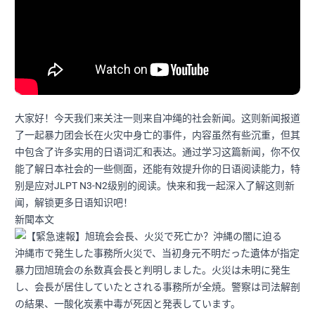
大家好！今天我们来关注一则来自冲绳的社会新闻。这则新闻报道
了一起暴力团会长在火灾中身亡的事件，内容虽然有些沉重，但其
中包含了许多实用的日语词汇和表达。通过学习这篇新闻，你不仅
能了解日本社会的一些侧面，还能有效提升你的日语阅读能力，特
别是应对JLPT N3-N2级别的阅读。快来和我一起深入了解这则新
闻，解锁更多日语知识吧！
新聞本文
沖縄市で発生した事務所火災で、当初身元不明だった遺体が指定
暴力団旭琉会の糸数真会長と判明しました。火災は未明に発生
し、会長が居住していたとされる事務所が全焼。警察は司法解剖
の結果、一酸化炭素中毒が死因と発表しています。