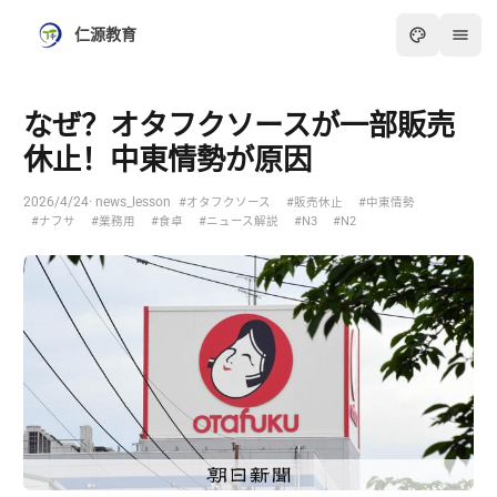
仁源教育
なぜ？オタフクソースが一部販売
休止！中東情勢が原因
2026/4/24
· news_lesson
#オタフクソース
#販売休止
#中東情勢
#ナフサ
#業務用
#食卓
#ニュース解説
#N3
#N2