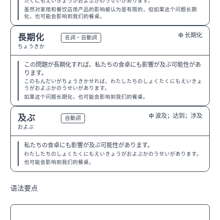
たくにもえいきょうがおよぶかのうせいがあります。
虽然对家用和餐饮店用产品的影响被认为是有限的，但如果这个问题长期
化，也可能会影响到我们的餐桌。
长期化
長期化
中
N2
名詞・自動詞
ちょうきか
この問題が長期化すれば、私たちの食卓にも影響が及ぶ可能性があ
ります。
このもんだいがちょうきかせれば、わたしたちのしょくたくにもえいきょ
うがおよぶかのうせいがあります。
如果这个问题长期化，也可能会影响到我们的餐桌。
波及；达到；涉及
及ぶ
中
N2
自動詞
およぶ
私たちの食卓にも影響が及ぶ可能性があります。
わたしたちのしょくたくにもえいきょうがおよぶかのうせいがあります。
也可能会影响到我们的餐桌。
语法要点
〜によって／〜による
N3