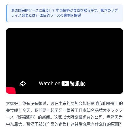
あの国民的ソースに異変！？中東情勢が食卓を揺るがす、驚きのサプ
ライズ発表とは？ 国民的ソースの裏側を解説
大家好！你有没有想过，远在中东的局势会如何影响我们餐桌上的
美食呢？今天，我们要一起学习一篇关于日本知名品牌オタフクソ
ース（好福酱料）的新闻。这家以大阪烧酱闻名的公司，竟然因为
中东局势，暂停了部分产品的销售！这背后究竟有什么样的原因？