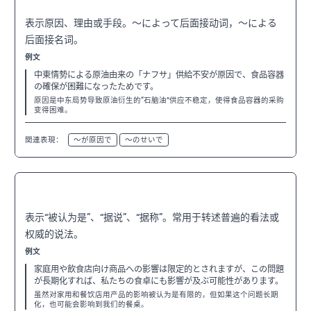
表示原因、理由或手段。〜によって后面接动词，〜による
后面接名词。
例文
中東情勢による原油由来の「ナフサ」供給不安が原因で、食品容器
の確保が困難になったためです。
原因是中东局势导致原油衍生的“石脑油”供应不稳定，使得食品容器的采购
变得困难。
関連表現：
〜が原因で
〜のせいで
〜とされます
N2
表示“被认为是”、“据说”、“据称”。常用于转述普遍的看法或
权威的说法。
例文
家庭用や飲食店向け商品への影響は限定的とされますが、この問題
が長期化すれば、私たちの食卓にも影響が及ぶ可能性があります。
虽然对家用和餐饮店用产品的影响被认为是有限的，但如果这个问题长期
化，也可能会影响到我们的餐桌。