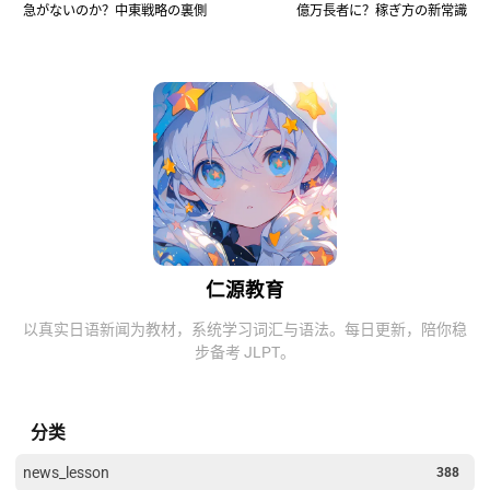
急がないのか？中東戦略の裏側
億万長者に？稼ぎ方の新常識
仁源教育
以真实日语新闻为教材，系统学习词汇与语法。每日更新，陪你稳
步备考 JLPT。
分类
news_lesson
388