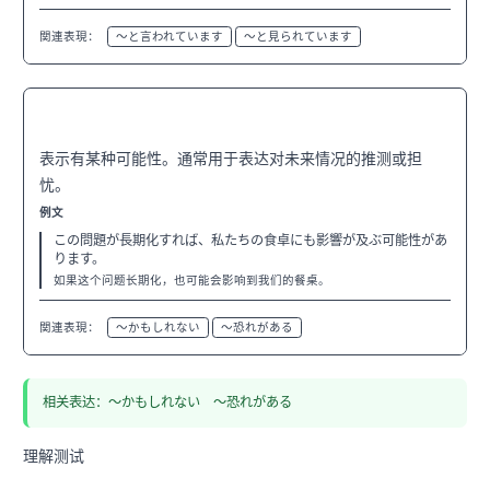
関連表現：
〜と言われています
〜と見られています
〜可能性がある
N3
表示有某种可能性。通常用于表达对未来情况的推测或担
忧。
例文
この問題が長期化すれば、私たちの食卓にも影響が及ぶ可能性があ
ります。
如果这个问题长期化，也可能会影响到我们的餐桌。
関連表現：
〜かもしれない
〜恐れがある
相关表达：〜かもしれない 〜恐れがある
理解测试