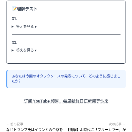
📝
理解テスト
Q1.
答えを見る ▾
Q2.
答えを見る ▾
あなたは今回のオタフクソースの発表について、どのように感じまし
たか？
订阅 YouTube 频道，每周新鲜日语新闻等你来
← 前の記事
次の記事 →
なぜトランプ氏はイランとの合意を
【衝撃】AI時代に「ブルーカラー」が