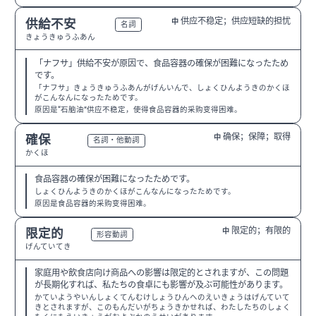
供应不稳定；供应短缺的担忧
供給不安
中
N2
名詞
きょうきゅうふあん
「ナフサ」供給不安が原因で、食品容器の確保が困難になったため
です。
「ナフサ」きょうきゅうふあんがげんいんで、しょくひんようきのかくほ
がこんなんになったためです。
原因是“石脑油”供应不稳定，使得食品容器的采购变得困难。
确保；保障；取得
確保
中
N2
名詞・他動詞
かくほ
食品容器の確保が困難になったためです。
しょくひんようきのかくほがこんなんになったためです。
原因是食品容器的采购变得困难。
限定的；有限的
限定的
中
N2
形容動詞
げんていてき
家庭用や飲食店向け商品への影響は限定的とされますが、この問題
が長期化すれば、私たちの食卓にも影響が及ぶ可能性があります。
かていようやいんしょくてんむけしょうひんへのえいきょうはげんていて
きとされますが、このもんだいがちょうきかせれば、わたしたちのしょく