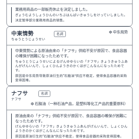
業務用商品の一部販売休止を決定しました。
ぎょうむようしょうひんのいちぶはんばいきゅうしをけっていしました。
决定暂停部分業務用商品的销售。
中东局势
中東情勢
中
N2
名詞
ちゅうとうじょうせい
中東情勢による原油由来の「ナフサ」供給不安が原因で、食品容器
の確保が困難になったためです。
ちゅうとうじょうせいによるげんゆゆらいの「ナフサ」きょうきゅうふあ
んがげんいんで、しょくひんようきのかくほがこんなんになったためで
す。
原因是中东局势导致原油衍生的“石脑油”供应不稳定，使得食品容器的采购
变得困难。
ナフサ
N1
名詞
ナフサ
石脑油（一种石油产品，是塑料等化工产品的重要原料）
中
原油由来の「ナフサ」供給不安が原因で、食品容器の確保が困難に
なったためです。
げんゆゆらいの「ナフサ」きょうきゅうふあんがげんいんで、しょくひん
ようきのかくほがこんなんになったためです。
原因是原油衍生的“石脑油”供应不稳定，使得食品容器的采购变得困难。