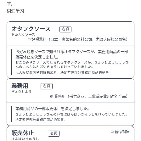
す。
词汇学习
オタフクソース
N2
名詞
おたふくソース
好福酱料（日本一家著名的酱料公司，尤以大阪烧酱闻名）
中
お好み焼きソースで知られるオタフクソースが、業務用商品の一部
販売休止を決定しました。
おこのみやきソースでしられるオタフクソースが、ぎょうむようしょうひ
んのいちぶはんばいきゅうしをけっていしました。
以大阪烧酱闻名的好福酱料，决定暂停部分業務用商品的销售。
業務用
N3
名詞
ぎょうむよう
業務用（指供商业、工业或专业用途的产品）
中
業務用商品の一部販売休止を決定しました。
ぎょうむようしょうひんのいちぶはんばいきゅうしをけっていしました。
决定暂停部分業務用商品的销售。
暂停销售
販売休止
中
N2
名詞
はんばいきゅうし