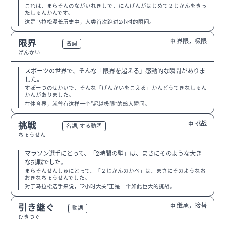
これは、まらそんのながいれきしで、にんげんがはじめて２じかんをきっ
たしゅんかんです。
这是马拉松漫长历史中，人类首次跑进2小时的瞬间。
界限，极限
限界
中
N2
名詞
げんかい
スポーツの世界で、そんな「限界を超える」感動的な瞬間がありま
した。
すぽーつのせかいで、そんな「げんかいをこえる」かんどうてきなしゅん
かんがありました。
在体育界，就曾有这样一个“超越极限”的感人瞬间。
挑战
挑戦
中
N3
名詞, する動詞
ちょうせん
マラソン選手にとって、「2時間の壁」は、まさにそのような大き
な挑戦でした。
まらそんせんしゅにとって、「２じかんのかべ」は、まさにそのようなお
おきなちょうせんでした。
对于马拉松选手来说，“2小时大关”正是一个如此巨大的挑战。
继承，接替
引き継ぐ
中
N2
動詞
ひきつぐ