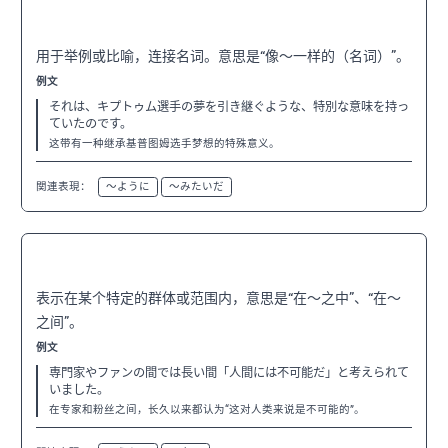
〜ような
N3
用于举例或比喻，连接名词。意思是“像～一样的（名词）”。
例文
それは、キプトゥム選手の夢を引き継ぐような、特別な意味を持っ
ていたのです。
这带有一种继承基普图姆选手梦想的特殊意义。
関連表現：
〜ように
〜みたいだ
〜間では
N3
表示在某个特定的群体或范围内，意思是“在～之中”、“在～
之间”。
例文
専門家やファンの間では長い間「人間には不可能だ」と考えられて
いました。
在专家和粉丝之间，长久以来都认为“这对人类来说是不可能的”。