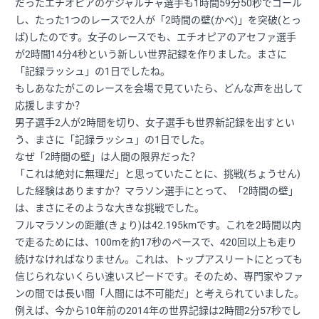
だったエチオピアのケジャルチャ選手も1時間59分50秒でゴール
し、たった1つのレースで2人が「2時間の壁(かべ)」を突破(とっ
ぱ)したのです。女子のレースでも、エチオピアのアセファ選手
が2時間14分4秒という新しい世界記録を作りました。まさに
「記録ラッシュ」の1日でしたね。
もしあなたがこのレースを会場で見ていたら、どんな声を出して
応援しますか？
男子選手2人が2時間を切り、女子選手も世界新記録を出すとい
う、まさに「記録ラッシュ」の1日でした。
なぜ「2時間の壁」は人間の限界だった？
「これは絶対に無理だ」と思っていたことに、挑戦(ちょうせん)
した経験はありますか？マラソン選手にとって、「2時間の壁」
は、まさにそのような大きな挑戦でした。
フルマラソンの距離(きょり)は42.195kmです。これを2時間以内
で走るためには、100mを約17秒のペースで、420回以上も走り
続けなければなりません。これは、トップアスリートにとっても
信じられないくらい速いスピードです。そのため、専門家やファ
ンの間では長い間「人間には不可能だ」と考えられていました。
例えば、今から10年前の2014年の世界記録は2時間2分57秒でし