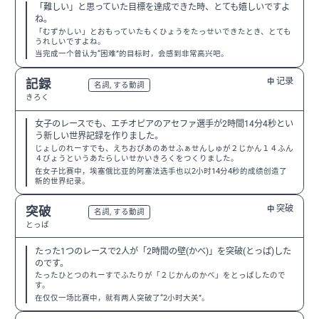
「難しい」と思っていた目標を達成できた時、とても嬉しいですよ
ね。
「むずかしい」とおもっていたもくひょうをたっせいできたとき、とても
うれしいですよね。
当完成一个曾认为“困难”的目标时，会感到非常高兴吧。
记录
記録
中
N3
名詞, する動詞
きろく
女子のレースでも、エチオピアのアセファ選手が2時間14分4秒とい
う新しい世界記録を作りました。
じょしのれーすでも、えちおぴあのあせふぁせんしゅが２じかん１４ふん
４びょうというあたらしいせかいきろくをつくりました。
在女子比赛中，埃塞俄比亚的阿塞法选手也以2小时14分4秒的成绩创造了
新的世界纪录。
突破
突破
中
N3
名詞, する動詞
とっぱ
たった1つのレースで2人が「2時間の壁(かべ)」を突破(とっぱ)した
のです。
たったひとつのれーすでふたりが「２じかんのかべ」をとっぱしたので
す。
在仅仅一场比赛中，就有两人突破了“2小时大关”。