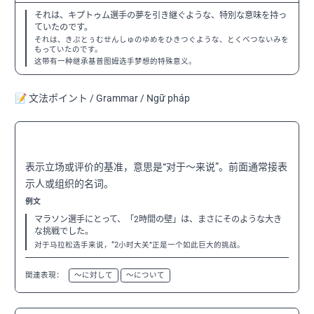
それは、キプトゥム選手の夢を引き継ぐような、特別な意味を持っ
ていたのです。
それは、きぷとぅむせんしゅのゆめをひきつぐような、とくべつないみを
もっていたのです。
这带有一种继承基普图姆选手梦想的特殊意义。
📝 文法ポイント / Grammar / Ngữ pháp
〜にとって
N3
表示立场或评价的基准，意思是“对于～来说”。前面通常接表
示人或组织的名词。
例文
マラソン選手にとって、「2時間の壁」は、まさにそのような大き
な挑戦でした。
对于马拉松选手来说，“2小时大关”正是一个如此巨大的挑战。
関連表現：
〜に対して
〜について