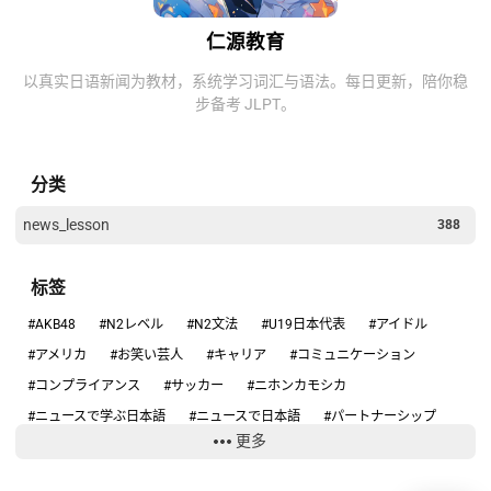
仁源教育
以真实日语新闻为教材，系统学习词汇与语法。每日更新，陪你稳
步备考 JLPT。
分类
news_lesson
388
标签
#AKB48
#N2レベル
#N2文法
#U19日本代表
#アイドル
#アメリカ
#お笑い芸人
#キャリア
#コミュニケーション
#コンプライアンス
#サッカー
#ニホンカモシカ
#ニュースで学ぶ日本語
#ニュースで日本語
#パートナーシップ
更多
#ハンタウイルス
#フィギュアスケート
#リーダーシップ
#りくりゅう
#人手不足
#健康
#働き方
#円安
#円高円安