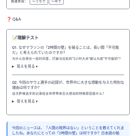
関連表現：
〜うちで
〜中で
❓ Q&A
📝
理解テスト
Q1. なぜマラソンの「2時間の壁」を破ることは、長い間「不可能
だ」と考えられていたのですか？
为什么在很长一段时间里，打破马拉松的“2小时大关”被认为是“不可能的”？
答えを見る ▾
Q2. 今回のサウェ選手の記録が、世界中に大きな感動を与えた特別な
理由は何ですか？
这次萨维选手的记录给全世界带来巨大感动的特殊原因是什么？
答えを見る ▾
今回のニュースは、「人間の限界はない」ということを教えてくれま
したね。あなたにとっての「2時間の壁」は何ですか？日本語の勉