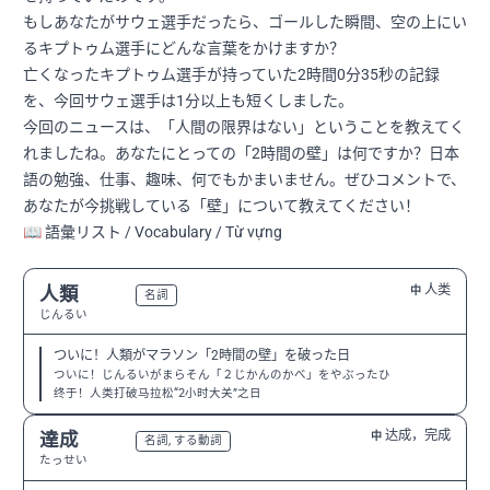
もしあなたがサウェ選手だったら、ゴールした瞬間、空の上にい
るキプトゥム選手にどんな言葉をかけますか？
亡くなったキプトゥム選手が持っていた2時間0分35秒の記録
を、今回サウェ選手は1分以上も短くしました。
今回のニュースは、「人間の限界はない」ということを教えてく
れましたね。あなたにとっての「2時間の壁」は何ですか？日本
語の勉強、仕事、趣味、何でもかまいません。ぜひコメントで、
あなたが今挑戦している「壁」について教えてください！
📖 語彙リスト / Vocabulary / Từ vựng
人类
人類
中
N2
名詞
じんるい
ついに！人類がマラソン「2時間の壁」を破った日
ついに！じんるいがまらそん「２じかんのかべ」をやぶったひ
终于！人类打破马拉松“2小时大关”之日
达成，完成
達成
中
N3
名詞, する動詞
たっせい