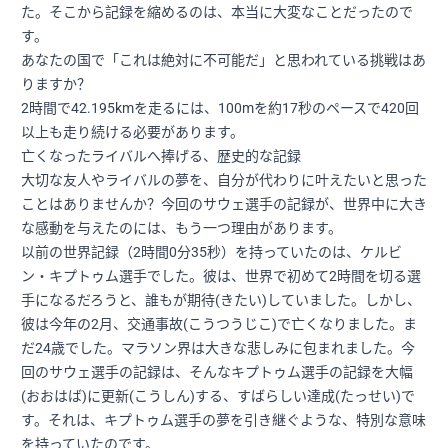
た。そこから記録を縮めるのは、本当に大変なことだったので
す。
あなたの国で「これは絶対に不可能だ」と思われている挑戦はあ
りますか？
2時間で42.195kmを走るには、100mを約17秒のペースで420回
以上も走り続ける必要があります。
亡くなったライバルへ捧げる、歴史的な記録
大切な友人やライバルの夢を、自分が代わりに叶えたいと思った
ことはありませんか？今回のサウェ選手の記録が、世界中に大き
な感動を与えたのには、もう一つ理由があります。
以前の世界記録（2時間0分35秒）を持っていたのは、ケルビ
ン・キプトゥム選手でした。彼は、世界で初めて2時間を切る選
手になるだろうと、誰もが期待(きたい)していました。しかし、
彼は今年の2月、交通事故(こうつうじこ)で亡くなりました。ま
だ24歳でした。マラソン界は大きな悲しみに包まれました。今
回のサウェ選手の記録は、そんなキプトゥム選手の記録を大幅
(おおはば)に更新(こうしん)する、すばらしい達成(たっせい)で
す。それは、キプトゥム選手の夢を引き継ぐような、特別な意味
を持っていたのです。