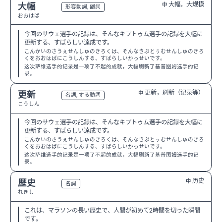
大幅，大规模
大幅
中
N2
形容動詞, 副詞
おおはば
今回のサウェ選手の記録は、そんなキプトゥム選手の記録を大幅に
更新する、すばらしい達成です。
こんかいのさうぇせんしゅのきろくは、そんなきぷとぅむせんしゅのきろ
くをおおはばにこうしんする、すばらしいかっせいです。
这次萨维选手的记录是一项了不起的成就，大幅刷新了基普图姆选手的记
录。
更新，刷新（记录等）
更新
中
N3
名詞, する動詞
こうしん
今回のサウェ選手の記録は、そんなキプトゥム選手の記録を大幅に
更新する、すばらしい達成です。
こんかいのさうぇせんしゅのきろくは、そんなきぷとぅむせんしゅのきろ
くをおおはばにこうしんする、すばらしいかっせいです。
这次萨维选手的记录是一项了不起的成就，大幅刷新了基普图姆选手的记
录。
历史
歴史
中
N3
名詞
れきし
これは、マラソンの長い歴史で、人間が初めて2時間を切った瞬間
です。