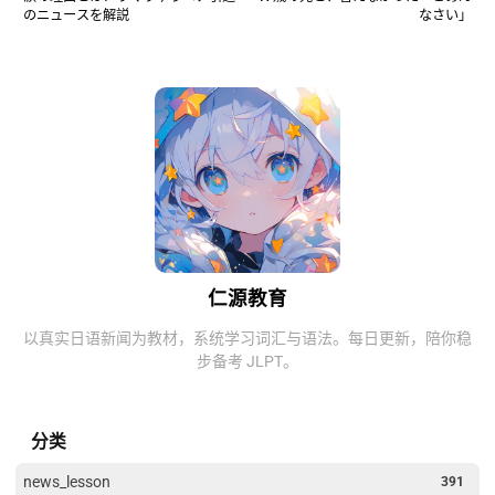
のニュースを解説
なさい」
仁源教育
以真实日语新闻为教材，系统学习词汇与语法。每日更新，陪你稳
步备考 JLPT。
分类
news_lesson
391