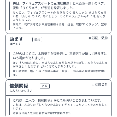
先日、フィギュアスケートの三浦璃来選手と木原龍一選手のペア、
愛称「りくりゅう」が引退を発表しました。
せんじつ、フィギュアスケートの みうら りく せんしゅ と きはら りゅう
いち せんしゅ のペア、あいしょう「りくりゅう」が いんたい を はっぴ
ょうしました。
前几天，花样滑冰选手三浦璃来和木原龙一组合，昵称“りくりゅう”，宣布
了退役。
鼓励，激励
励ます
中
N3
動詞
はげます
会見のはじめに、木原選手が涙を流し、三浦選手が優しく励ますと
いう場面がありました。
かいけんのはじめに、きはらせんしゅがなみだをながし、みうらせんしゅ
がやさしく はげます というばめんがありました。
在记者会的开始，出现了木原选手流下眼泪，三浦选手温柔地鼓励他的场
面。
信赖关系
信頼関係
中
N2
名詞
しんらいかんけい
これは、二人の「信頼関係」がとても深いことを表しています。
これは、ふたりの「しんらいかんけい」がとてもふかいことをあらわして
います。
这表现出两人之间有着非常深厚的“信赖关系”。