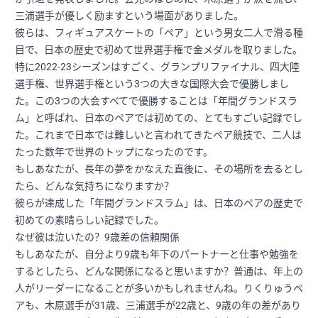
三浦選手が優しく励ますという場面がありました。
彼らは、フィギュアスケートの「ペア」という男女二人で滑る種
目で、日本の歴史で初めて世界選手権で金メダルを取りました。
特に2022-23シーズンはすごく、グランプリファイナル、四大陸
選手権、世界選手権という3つの大きな国際大会で優勝しまし
た。この3つの大会すべてで優勝することは「年間グランドスラ
ム」と呼ばれ、日本のペアでは初めての、とてもすごい記録でし
た。これまで日本では難しいと言われてきたペア競技で、二人は
たった数年で世界のトップになったのです。
もしあなたが、長年の夢をかなえた直後に、その場所を去るとし
たら、どんな気持ちになりますか？
彼らが達成した「年間グランドスラム」は、日本のペアの歴史で
初めての素晴らしい記録でした。
なぜ彼は泣いたの？9歳差の信頼関係
もしあなたが、自分より9歳も年下のパートナーと仕事や勉強を
するとしたら、どんな関係になると思いますか？普通は、年上の
人がリーダーになることが多いかもしれませんね。りくりゅうペ
アも、木原選手が31歳、三浦選手が22歳と、9歳の年の差があり