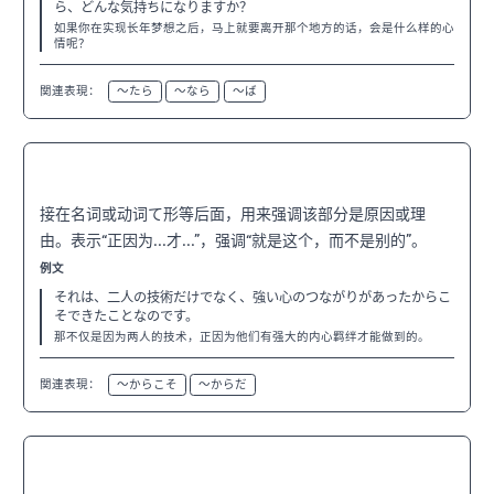
ら、どんな気持ちになりますか？
如果你在实现长年梦想之后，马上就要离开那个地方的话，会是什么样的心
情呢？
関連表現：
〜たら
〜なら
〜ば
〜こそ
N3
接在名词或动词て形等后面，用来强调该部分是原因或理
由。表示“正因为...才...”，强调“就是这个，而不是别的”。
例文
それは、二人の技術だけでなく、強い心のつながりがあったからこ
そできたことなのです。
那不仅是因为两人的技术，正因为他们有强大的内心羁绊才能做到的。
関連表現：
〜からこそ
〜からだ
〜と言われている
N3