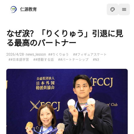
仁源教育
なぜ涙？「りくりゅう」引退に見
る最高のパートナー
2026/4/28
· news_lesson
##りくりゅう
##フィギュアスケート
##日本語学習
##感動する話
##パートナーシップ
#N3