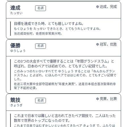
达成，完成
達成
中
N3
名詞
たっせい
目標を達成できた時、とても嬉しいですよね。
もくひょうを たっせい できたとき、とてもうれしいですよね。
当达成目标时，会感到非常高兴吧。
冠军，优胜
優勝
中
N3
名詞
ゆうしょう
この3つの大会すべてで優勝することは「年間グランドスラム」と
呼ばれ、日本のペアでは初めての、とてもすごい記録でした。
このみっつのたいかいすべてで ゆうしょう することは「ねんかんグラン
ドスラム」とよばれ、にほんのペアでははじめての、とてもすごい記録で
した。
在这三项大赛中全部夺冠被称为“年度大满贯”，这是日本组合首次取得的非
常了不起的记录。
竞赛，比赛
競技
中
N3
名詞
きょうぎ
これまで日本では難しいと言われてきたペア競技で、二人はたった
数年で世界のトップになったのです。
これまで日本ではむずかしいといわれてきたペア きょうぎ で、ふたりは