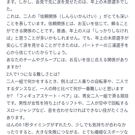
ます。しかし、会見で先に涙を見せたのは、年上の木原選手でし
た。
これは、二人の「信頼関係（しんらいかんけい）」がとても深い
ことを表しています。信頼関係とは、お互いを信じて、頼ること
ができる関係のことです。普通、年上の人は「しっかりしなけれ
ば」と思うことが多いかもしれません。でも、年上の木原選手が
安心して涙を見せることができたのは、パートナーの三浦選手を
心から信じていたからでしょう。
あなたのチームやグループには、お互いを信じ合える関係があり
ますか？
2人で1つになる難しさとは？
二人一組で何かをするとき、例えば二人乗りの自転車や、二人で
するダンスなど、一人の時と比べて何が一番難しいと思います
か？「フィギュアスケート・ペア」は、男女二人一組で滑る競技
です。男性が女性を持ち上げるリフトや、二人が空中で回転する
スロージャンプなど、息を合わせなければできない技がたくさん
あります。
ほんの0.1秒タイミングがずれたり、少しでも気持ちが合わなか
ったりすると、大きな失敗につながる、とても繊細なスポーツな