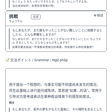
もくひょう をたっせいできたとき、とてもうれしいですよね。
当达成目标时，会感到非常高兴吧。
挑战
挑戦
中
N3
名詞
ちょうせん
もしあなたが、まだ誰もやったことがない難しいことに挑戦すると
したら、どんな準備をしますか？
もしあなたが、まだだれもやったことがないむずかしいことに ちょうせ
ん するとしたら、どんなじゅんびをしますか？
如果你要去挑战一件谁都未曾做过的难事，你会做什么样的准备呢？
📝 文法ポイント / Grammar / Ngữ pháp
〜としたら
N3
用于提出一个假想的、与事实可能不同或尚未发生的情况，
并在此基础上进行提问或陈述。意思是“如果...的话”。常用于
引导对方思考或表达在某种假设情景下的感受和想法。
例文
もしあなたが、長年の夢をかなえた直後に、その場所を去るとした