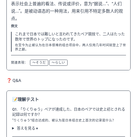
表示社会上普遍的看法、传说或评价，意为“据说...”、“人们
说...”。是被动语态的一种用法，用来引用不特定多数人的观
点。
例文
これまで日本では難しいと言われてきたペア競技で、二人はたった
数年で世界のトップになったのです。
在至今为止被认为在日本很难的组合项目中，两人仅用几年时间就登上了世
界之巅。
関連表現：
〜そうだ
〜らしい
❓ Q&A
📝
理解テスト
Q1. 「りくりゅう」ペアが達成した、日本のペアでは史上初とされる
記録は何ですか？
“りくりゅう”组合达成的、被认为是日本组合史上首次的记录是什么？
答えを見る ▾