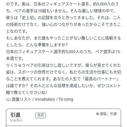
のです。実は、日本のフィギュアスケート選手、約5,000人のう
ち、ペアの選手は10組もいません。そんな厳しい環境の中で、
彼らは「史上初」の記録を次々と作ってきました。それは、二人
の技術だけでなく、強い心のつながりがあったからこそできたこ
となのです。
もしあなたが、まだ誰もやったことがない難しいことに挑戦する
としたら、どんな準備をしますか？
日本のフィギュアスケート選手約5,000人のうち、ペア選手は1%
未満です。
りくりゅうペアの引退は少し寂しいですが、彼らが見せてくれた
姿は、スポーツの世界だけでなく、私たちの生活や仕事にも大切
なことを教えてくれます。あなたの人生で「最高のパートナー」
は誰ですか？その人とどんな目標を達成したいか、ぜひコメント
欄で教えてくださいね！
📖 語彙リスト / Vocabulary / Từ vựng
退役，引退
引退
中
N2
名詞
いんたい