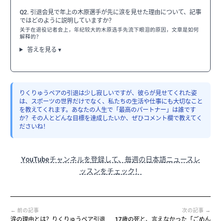
Q2. 引退会見で年上の木原選手が先に涙を見せた理由について、記事
ではどのように説明していますか？
关于在退役记者会上，年纪较大的木原选手先流下眼泪的原因，文章是如何
解释的？
答えを見る ▾
りくりゅうペアの引退は少し寂しいですが、彼らが見せてくれた姿
は、スポーツの世界だけでなく、私たちの生活や仕事にも大切なこと
を教えてくれます。あなたの人生で「最高のパートナー」は誰です
か？その人とどんな目標を達成したいか、ぜひコメント欄で教えてく
ださいね！
YouTubeチャンネルを登録して、毎週の日本語ニュースレ
ッスンをチェック！
← 前の記事
次の記事 →
涙の理由とは？りくりゅうペア引退
17歳の死と、言えなかった「ごめん