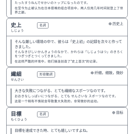
たったすうねんでせかいのトップになったのです。
在至今为止被认为在日本很难的组合项目中，两人仅用几年时间就登上了世
界之巅。
历史上
史上
中
N2
名詞
しじょう
そんな厳しい環境の中で、彼らは「史上初」の記録を次々と作って
きました。
そんなきびしいかんきょうのなかで、かれらは「しじょうはつ」のきろく
をつぎつぎとつくってきました。
在这样严酷的环境中，他们接连创造了“史上首次”的记录。
纤细，细致，微妙
繊細
中
N2
形容動詞
せんさい
大きな失敗につながる、とても繊細なスポーツなのです。
おおきなしっぱいにつながる、とても せんさいな スポーツなのです。
这是一个稍有不慎就会导致重大失败的，非常微妙的运动。
目标
目標
中
N3
名詞
もくひょう
目標を達成できた時、とても嬉しいですよね。