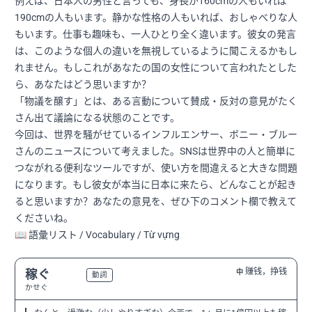
例えば、日本人の男性と言っても、身長が160cmの人もいれば
190cmの人もいます。静かな性格の人もいれば、おしゃべりな人
もいます。仕事も趣味も、一人ひとり全く違います。彼女の発言
は、このような個人の違いを無視しているように聞こえるかもし
れません。もしこれがあなたの国の女性について言われたとした
ら、あなたはどう思いますか？
「物議を醸す」とは、ある言動について賛成・反対の意見がたく
さん出て議論になる状態のことです。
今回は、世界を騒がせているインフルエンサー、ボニー・ブルー
さんのニュースについて考えました。SNSは世界中の人と簡単に
つながれる便利なツールですが、使い方を間違えると大きな問題
になります。もし彼女が本当に日本に来たら、どんなことが起き
ると思いますか？あなたの意見を、ぜひ下のコメント欄で教えて
くださいね。
📖 語彙リスト / Vocabulary / Từ vựng
赚钱，挣钱
稼ぐ
中
N3
動詞
かせぐ