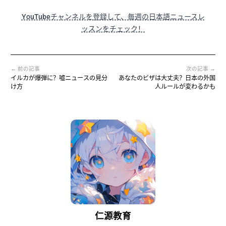
YouTubeチャンネルを登録して、毎週の日本語ニュースレ
ッスンをチェック！
← 前の記事
次の記事 →
イルカが爆弾に？嘘ニュースの見分
あなたのビザは大丈夫？日本の外国
け方
人ルールが変わるかも
仁源教育