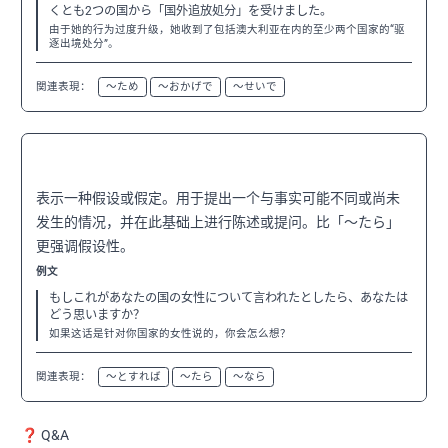
くとも2つの国から「国外追放処分」を受けました。
由于她的行为过度升级，她收到了包括澳大利亚在内的至少两个国家的“驱
逐出境处分”。
関連表現：
〜ため
〜おかげで
〜せいで
〜としたら
N2
表示一种假设或假定。用于提出一个与事实可能不同或尚未
发生的情况，并在此基础上进行陈述或提问。比「〜たら」
更强调假设性。
例文
もしこれがあなたの国の女性について言われたとしたら、あなたは
どう思いますか？
如果这话是针对你国家的女性说的，你会怎么想？
関連表現：
〜とすれば
〜たら
〜なら
❓ Q&A