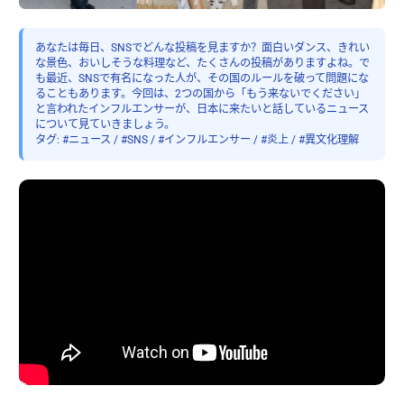
あなたは毎日、SNSでどんな投稿を見ますか？面白いダンス、きれい
な景色、おいしそうな料理など、たくさんの投稿がありますよね。で
も最近、SNSで有名になった人が、その国のルールを破って問題にな
ることもあります。今回は、2つの国から「もう来ないでください」
と言われたインフルエンサーが、日本に来たいと話しているニュース
について見ていきましょう。
タグ: #ニュース / #SNS / #インフルエンサー / #炎上 / #異文化理解