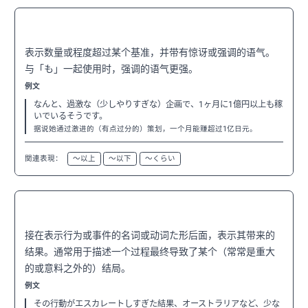
〜以上（も）
N3
表示数量或程度超过某个基准，并带有惊讶或强调的语气。
与「も」一起使用时，强调的语气更强。
例文
なんと、過激な（少しやりすぎな）企画で、1ヶ月に1億円以上も稼
いでいるそうです。
据说她通过激进的（有点过分的）策划，一个月能赚超过1亿日元。
関連表現：
〜以上
〜以下
〜くらい
〜結果
N3
接在表示行为或事件的名词或动词た形后面，表示其带来的
结果。通常用于描述一个过程最终导致了某个（常常是重大
的或意料之外的）结局。
例文
その行動がエスカレートしすぎた結果、オーストラリアなど、少な