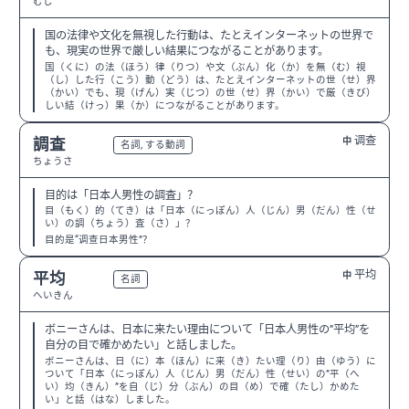
むし
国の法律や文化を無視した行動は、たとえインターネットの世界で
も、現実の世界で厳しい結果につながることがあります。
国（くに）の法（ほう）律（りつ）や文（ぶん）化（か）を無（む）視
（し）した行（こう）動（どう）は、たとえインターネットの世（せ）界
（かい）でも、現（げん）実（じつ）の世（せ）界（かい）で厳（きび）
しい結（けっ）果（か）につながることがあります。
调查
調査
中
N3
名詞, する動詞
ちょうさ
目的は「日本人男性の調査」？
目（もく）的（てき）は「日本（にっぽん）人（じん）男（だん）性（せ
い）の調（ちょう）査（さ）」？
目的是“调查日本男性”？
平均
平均
中
N3
名詞
へいきん
ボニーさんは、日本に来たい理由について「日本人男性の”平均”を
自分の目で確かめたい」と話しました。
ボニーさんは、日（に）本（ほん）に来（き）たい理（り）由（ゆう）に
ついて「日本（にっぽん）人（じん）男（だん）性（せい）の”平（へ
い）均（きん）”を自（じ）分（ぶん）の目（め）で確（たし）かめた
い」と話（はな）しました。