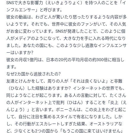
SNSで大きな影響力（えいきょうりょく）を持つ人のことを「イ
ンフルエンサー」と呼びます。
彼女の動画は、わざと人が驚いたり怒ったりするような内容が多
いようです。それでも、世界中に彼女のファンがいて、その人気
がお金に変わっています。SNSが発達したことで、このように個
人がメディアのようになって、大きな力を手に入れる時代になり
ました。あなたの国にも、このような少し過激なインフルエンサ
ーはいますか？
彼女の月収1億円は、日本の20代の平均月収の約300倍に相当し
ます。
なぜ2カ国から追放されたの？
友達とけんかをして、周りの人が「それは良くないよ」と非難
（ひなん）した経験はありますか？インターネットの世界でも、
同じようなことが起こります。ある人の言動に対して、たくさん
の人がインターネット上で批判（ひはん）することを「炎上（え
んじょう）」と言います。ボニーさんは、この炎上をわざと起こ
して、自分に注目を集めるスタイルで有名になりました。しか
し、その行動がエスカレートしすぎた結果、オーストラリアな
ど、少なくとも2つの国から「もうこの国に来てはいけません」