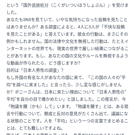
という「国外追放処分（こくがいついほうしょぶん）」を受けま
した。
あなたもSNSを見ていて、いやな気持ちになった投稿を見たこと
はありませんか？ある調査によると、4人に3人が「不快な投稿
を見たことがある」と答えています。彼女の行動は、まさにその
例かもしれません。国の法律や文化を無視した行動は、たとえイ
ンターネットの世界でも、現実の世界で厳しい結果につながるこ
とがあります。もし、あなたの国の文化やルールを無視するよう
な動画が作られたら、どう感じますか？
目的は「日本人男性の調査」？
もし外国の有名な人があなたの国に来て、「この国の人々の”平
均”を調べに来ました」と言ったら、少し変な感じがしません
か？ボニーさんは、日本に来たい理由について「日本人男性の”
平均”を自分の目で確かめたい」と話しました。この発言が、今
「物議を醸（かも）して」います。「物議を醸す」とは、ある発
言や行動について、賛成と反対の意見がたくさん出て、議論にな
る状態のことです。人を「平均」という一つの言葉でまとめるこ
とは、とても難しいですよね。