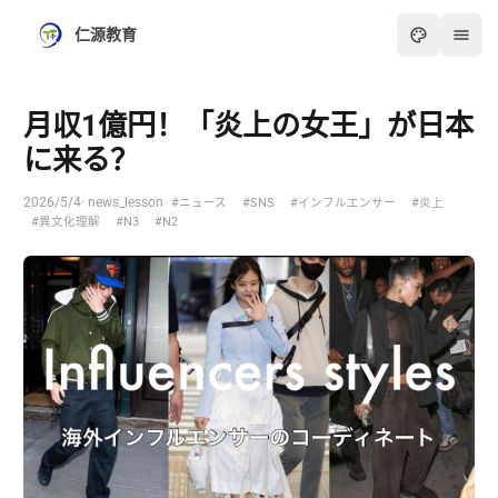
仁源教育
月収1億円！「炎上の女王」が日本
に来る？
2026/5/4
· news_lesson
#ニュース
#SNS
#インフルエンサー
#炎上
#異文化理解
#N3
#N2