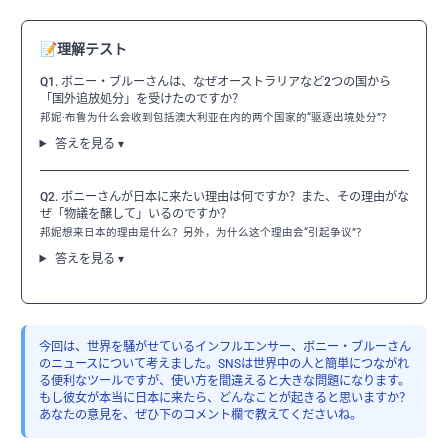
📝
理解テスト
Q1. ボニー・ブルーさんは、なぜオーストラリアなど2つの国から
「国外追放処分」を受けたのですか？
邦妮·布鲁为什么会收到包括澳大利亚在内的两个国家的“驱逐出境处分”？
答えを見る ▾
Q2. ボニーさんが日本に来たい理由は何ですか？また、その理由がな
ぜ「物議を醸して」いるのですか？
邦妮想来日本的理由是什么？另外，为什么这个理由会“引起争议”？
答えを見る ▾
今回は、世界を騒がせているインフルエンサー、ボニー・ブルーさん
のニュースについて考えました。SNSは世界中の人と簡単につながれ
る便利なツールですが、使い方を間違えると大きな問題になります。
もし彼女が本当に日本に来たら、どんなことが起きると思いますか？
あなたの意見を、ぜひ下のコメント欄で教えてくださいね。