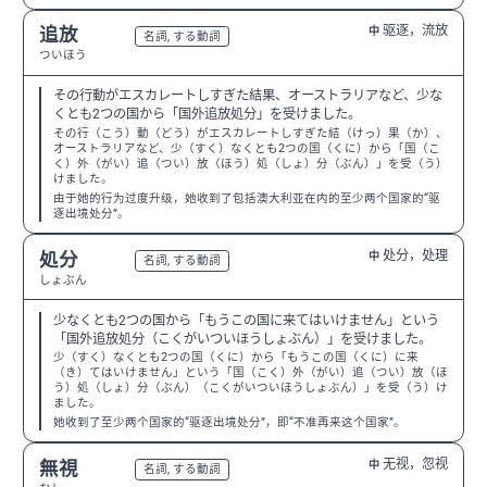
驱逐，流放
追放
中
N2
名詞, する動詞
ついほう
その行動がエスカレートしすぎた結果、オーストラリアなど、少な
くとも2つの国から「国外追放処分」を受けました。
その行（こう）動（どう）がエスカレートしすぎた結（けっ）果（か）、
オーストラリアなど、少（すく）なくとも2つの国（くに）から「国（こ
く）外（がい）追（つい）放（ほう）処（しょ）分（ぶん）」を受（う）
けました。
由于她的行为过度升级，她收到了包括澳大利亚在内的至少两个国家的“驱
逐出境处分”。
处分，处理
処分
中
N3
名詞, する動詞
しょぶん
少なくとも2つの国から「もうこの国に来てはいけません」という
「国外追放処分（こくがいついほうしょぶん）」を受けました。
少（すく）なくとも2つの国（くに）から「もうこの国（くに）に来
（き）てはいけません」という「国（こく）外（がい）追（つい）放（ほ
う）処（しょ）分（ぶん）（こくがいついほうしょぶん）」を受（う）け
ました。
她收到了至少两个国家的“驱逐出境处分”，即“不准再来这个国家”。
无视，忽视
無視
中
N3
名詞, する動詞