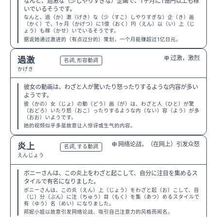
なんと、過激な（少しやりすぎな）企画で、1ヶ月に1億円以上も稼
いでいるそうです。
なんと、過（か）激（げき）な（少（すこ）しやりすぎな）企（き）画
（かく）で、1ヶ月（かげつ）に1億（おく）円（えん）以（い）上（じ
ょう）も稼（かせ）いでいるそうです。
据说她通过激进的（有点过分的）策划，一个月能赚超过1亿日元。
过激，激烈
過激
中
N2
名詞, 形容動詞
かげき
彼女の動画は、わざと人が驚いたり怒ったりするような内容が多い
ようです。
彼（かの）女（じょ）の動（どう）画（が）は、わざと人（ひと）が驚
（おどろ）いたり怒（おこ）ったりするような内（ない）容（よう）が多
（おお）いようです。
她的视频似乎多是故意让人惊讶或生气的内容。
网络论战，（在网上）引发众怒
炎上
中
N2
名詞, する動詞
えんじょう
ボニーさんは、この炎上をわざと起こして、自分に注目を集めるス
タイルで有名になりました。
ボニーさんは、この炎（えん）上（じょう）をわざと起（お）こして、自
（じ）分（ぶん）に注（ちゅう）目（もく）を集（あつ）めるスタイルで
有（ゆう）名（めい）になりました。
邦妮小姐以故意引发网络论战、吸引自己注意力的风格而闻名。