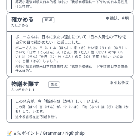
邦妮小姐谈到想来日本的理由时说：“我想亲眼确认一下‘平均’的日本男性是
什么样的”。
确认，查明
確かめる
中
N3
動詞
たしかめる
ボニーさんは、日本に来たい理由について「日本人男性の”平均”を
自分の目で確かめたい」と話しました。
ボニーさんは、日（に）本（ほん）に来（き）たい理（り）由（ゆう）に
ついて「日本（にっぽん）人（じん）男（だん）性（せい）の”平（へ
い）均（きん）”を自（じ）分（ぶん）の目（め）で確（たし）かめた
い」と話（はな）しました。
邦妮小姐谈到想来日本的理由时说：“我想亲眼确认一下‘平均’的日本男性是
什么样的”。
引起争议
物議を醸す
中
N1
表現
ぶつぎをかもす
この発言が、今「物議を醸（かも）して」います。
この発（はつ）言（げん）が、今（いま）「物（ぶつ）議（ぎ）を醸（か
も）して」います。
这个发言现在正“引起争议”。
📝 文法ポイント / Grammar / Ngữ pháp