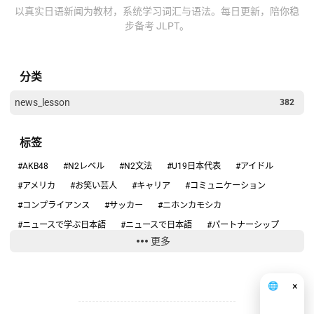
以真实日语新闻为教材，系统学习词汇与语法。每日更新，陪你稳
步备考 JLPT。
分类
news_lesson
382
标签
#AKB48
#N2レベル
#N2文法
#U19日本代表
#アイドル
#アメリカ
#お笑い芸人
#キャリア
#コミュニケーション
#コンプライアンス
#サッカー
#ニホンカモシカ
#ニュースで学ぶ日本語
#ニュースで日本語
#パートナーシップ
更多
#ハンタウイルス
#フィギュアスケート
#リーダーシップ
#りくりゅう
#人手不足
#健康
#働き方
#円安
#円高円安
#国際関係
#坂本花織
#大学スポーツ
#失敗談
#安全
×
🌐
中文
#安全管理
#情報リテラシー
#感動する話
#旅行の安全