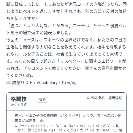
断に賛成しました。もしあなたが宮元コーチの立場だったら、同
じようにベルトを返しますか？それとも、別の方法で反対の気持
ちを伝えますか？
「勝つことより大切なことがある」コーチは、もらった優勝ベル
トをその場で返すと発表しました。
今回のニュースは、スポーツの世界だけでなく、私たちの毎日の
生活にも関係する大切なことを教えてくれます。相手を尊敬する
心やルールを守ることは、社会で生きていく上でとても大切で
す。あなたの周りで起きた「リスペクト」に関するエピソードが
あれば、ぜひコメントで教えてください。皆さんの意見を聞かせ
てくださいね。
📖 語彙リスト / Vocabulary / Từ vựng
格斗技术、搏击运动
格闘技
中
N2
名詞
かくとうぎ
先日、日本の子供の格闘技（かくとうぎ）大会で、信じられない出
来事が起きました。
先（せん）日（じつ）、日（に）本（ほん）の子（こ）供（ども）の格
（かく）闘（とう）技（ぎ）（かくとうぎ）大（たい）会（かい）で、信