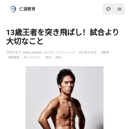
仁源教育
13歳王者を突き飛ばし！試合より
大切なこと
2026/5/7
· news_lesson
#スポーツマンシップ
#日本の文化
#教育
#格闘技
#リスペクト
#N3
#N2