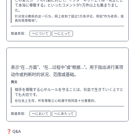
この宮元コーチの行動に対して、インターネット上では「先生とし
て本当に尊敬する」といったコメントが1万件以上も集まりまし
た。
针对宫元教练的这一行为，网上收到了超过1万条评论，例如“作为老师，我
真的很尊敬他”。
関連表現：
〜について
〜にとって
〜上で
N2
表示“在...方面”、“在...过程中”或“根据...”。用于指出进行某项
动作或判断时的状况、范围或基础。
例文
相手を尊敬する心やルールを守ることは、社会で生きていく上でと
ても大切です。
在社会上生存，怀有尊敬之心和遵守规则是十分重要的。
関連表現：
〜において
〜にあたって
❓ Q&A