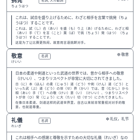
挑発
N2
名詞, スル動詞
ちょうはつ
これは、試合を盛り上げるために、わざと相手を言葉で挑発（ちょ
うはつ）することです。
これは、試（し）合（あい）を盛（も）り上（あ）げるために、わざと相
（あい）手（て）を言（こと）葉（ば）で挑（ちょう）発（はつ）（ちょ
うはつ）することです。
这是为了让比赛更热闹，故意用言语挑衅对手。
敬意
敬意
中
N2
名詞
けいい
日本の柔道や剣道といった武道の世界では、昔から相手への敬意
（けいい）、つまりリスペクトが非常に大切にされてきました。
日（に）本（ほん）の柔（じゅう）道（どう）や剣（けん）道（どう）と
いった武（ぶ）道（どう）の世（せ）界（かい）では、昔（むかし）から
相（あい）手（て）への敬（けい）意（い）（けいい）、つまりリスペク
トが非（ひ）常（じょう）に大（たい）切（せつ）にされてきました。
在像日本柔道、剑道这样的武道世界里，自古以来就非常重视对对手的敬
意，也就是尊重。
礼仪，礼节
礼儀
中
N3
名詞
れいぎ
これは相手への感謝と尊敬を示すための大切な礼儀（れいぎ）なの