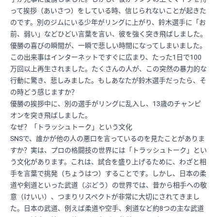
って挨拶（あいさつ）をしている時、信じられないことが起きた
のです。別のジムにいる少年がリングに上がり、鈴木選手に「お
前、弱い」などひどい言葉を言い、彼を強く突き飛ばしました。
優勝の喜びの瞬間が、一瞬で悲しい時間になってしまいました。
この出来事はインターネットですぐに広まり、たった1日で100
万回以上再生されました。たくさんの人が、この突然の暴力的な
行動に驚き、悲しみました。もしあなたが鈴木選手だったら、そ
の時どう感じますか？
優勝の挨拶中に、別の選手がリングに乱入し、13歳のチャンピ
オンを突き飛ばしました。
なぜ？「トラッシュトーク」という文化
SNSで、誰かが他の人の悪口を言っているのを見たことがありま
すか？実は、プロの格闘技の世界には「トラッシュトーク」とい
う文化があります。これは、試合を盛り上げるために、わざと相
手を言葉で挑発（ちょうはつ）することです。しかし、日本の柔
道や剣道といった武道（ぶどう）の世界では、昔から相手への敬
意（けいい）、つまりリスペクトが非常に大切にされてきまし
た。日本の武道、例えば柔道や空手、剣道など約8つの主な武道