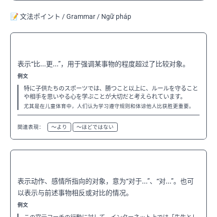
📝 文法ポイント / Grammar / Ngữ pháp
〜以上に
N3
表示“比...更...”，用于强调某事物的程度超过了比较对象。
例文
特に子供たちのスポーツでは、勝つこと以上に、ルールを守ること
や相手を思いやる心を学ぶことが大切だと考えられています。
尤其是在儿童体育中，人们认为学习遵守规则和体谅他人比获胜更重要。
関連表現：
〜より
〜ほどではない
〜に対して
N3
表示动作、感情所指向的对象，意为“对于...”、“对...”。也可
以表示与前述事物相反或对比的情况。
例文