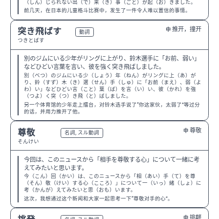
（しん）じられない出（で）来（き）事（ごと）が起（お）きました。
前几天，在日本的儿童格斗比赛中，发生了一件令人难以置信的事情。
推开，撞开
突き飛ばす
中
N1
動詞
つきとばす
別のジムにいる少年がリングに上がり、鈴木選手に「お前、弱い」
などひどい言葉を言い、彼を強く突き飛ばしました。
別（べつ）のジムにいる少（しょう）年（ねん）がリングに上（あ）が
り、鈴（すず）木（き）選（せん）手（しゅ）に「お前（まえ）、弱（よ
わ）い」などひどい言（こと）葉（ば）を言（い）い、彼（かれ）を強
（つよ）く突（つ）き飛（と）ばしました。
另一个体育馆的少年走上擂台，对铃木选手说了“你这家伙，太弱了”等过分
的话，并用力推开了他。
尊敬
尊敬
中
N3
名詞, スル動詞
そんけい
今回は、このニュースから「相手を尊敬する心」について一緒に考
えてみたいと思います。
今（こん）回（かい）は、このニュースから「相（あい）手（て）を尊
（そん）敬（けい）する心（こころ）」について一（いっ）緒（しょ）に
考（かんが）えてみたいと思（おも）います。
这次，我想通过这个新闻和大家一起思考一下“尊敬对手的心”。
挑衅
中