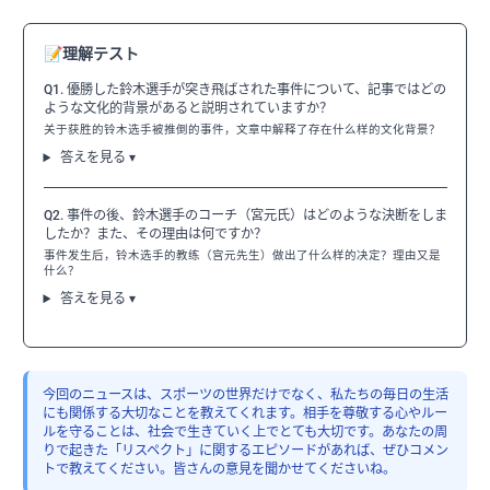
📝
理解テスト
Q1. 優勝した鈴木選手が突き飛ばされた事件について、記事ではどの
ような文化的背景があると説明されていますか？
关于获胜的铃木选手被推倒的事件，文章中解释了存在什么样的文化背景？
答えを見る ▾
Q2. 事件の後、鈴木選手のコーチ（宮元氏）はどのような決断をしま
したか？また、その理由は何ですか？
事件发生后，铃木选手的教练（宫元先生）做出了什么样的决定？理由又是
什么？
答えを見る ▾
今回のニュースは、スポーツの世界だけでなく、私たちの毎日の生活
にも関係する大切なことを教えてくれます。相手を尊敬する心やルー
ルを守ることは、社会で生きていく上でとても大切です。あなたの周
りで起きた「リスペクト」に関するエピソードがあれば、ぜひコメン
トで教えてください。皆さんの意見を聞かせてくださいね。