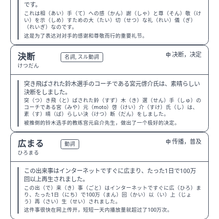
です。
これは相（あい）手（て）への感（かん）謝（しゃ）と尊（そん）敬（け
い）を示（しめ）すための大（たい）切（せつ）な礼（れい）儀（ぎ）
（れいぎ）なのです。
这是为了表达对对手的感谢和尊敬而行的重要礼节。
决断，决定
決断
中
N3
名詞, スル動詞
けつだん
突き飛ばされた鈴木選手のコーチである宮元啓介氏は、素晴らしい
決断をしました。
突（つ）き飛（と）ばされた鈴（すず）木（き）選（せん）手（しゅ）の
コーチである宮（みや）元（moto）啓（けい）介（すけ）氏（し）は、
素（す）晴（ば）らしい決（けつ）断（だん）をしました。
被推倒的铃木选手的教练宫元启介先生，做出了一个极好的决定。
传播，普及
広まる
中
N3
動詞
ひろまる
この出来事はインターネットですぐに広まり、たった1日で100万
回以上再生されました。
この出（で）来（き）事（ごと）はインターネットですぐに広（ひろ）ま
り、たった1日（にち）で100万（まん）回（かい）以（い）上（じょ
う）再（さい）生（せい）されました。
这件事很快在网上传开，短短一天内播放量就超过了100万次。