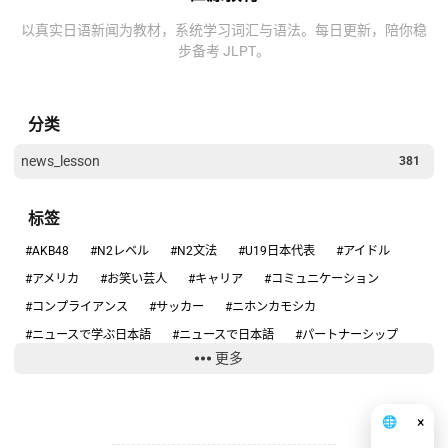
以真实日语新闻为教材，系统学习词汇与语法。每日更新，陪你稳
步备考 JLPT。
分类
news_lesson
381
标签
#AKB48
#N2レベル
#N2文法
#U19日本代表
#アイドル
#アメリカ
#お笑い芸人
#キャリア
#コミュニケーション
#コンプライアンス
#サッカー
#ニホンカモシカ
#ニュースで学ぶ日本語
#ニュースで日本語
#パートナーシップ
更多
#ハンタウイルス
#フィギュアスケート
#リーダーシップ
#りくりゅう
#人手不足
#健康
#働き方
#円安
#円高円安
#国際関係
#坂本花織
#大学スポーツ
#失敗談
#安全
×
🌐
中文
#安全管理
#情報リテラシー
#感動する話
#旅行の安全