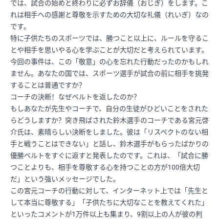
では、試合の始めと終わりに必ずお辞儀（おじぎ）をします。こ
れは相手への感謝と尊敬を示すための大切な礼儀（れいぎ）なの
です。
特に子供たちのスポーツでは、勝つこと以上に、ルールを守るこ
とや相手を思いやる心を学ぶことが大切だと考えられています。
今回の事件は、この「敬意」の心を忘れた行動だったのかもしれ
ません。あなたの国では、スポーツ選手が試合の前に相手を挑発
することは普通ですか？
コーチの決断！なぜベルトを返したのか？
もしあなたが先生やコーチで、自分の生徒がひどいことをされた
らどうしますか？突き飛ばされた鈴木選手のコーチである宮元啓
介氏は、素晴らしい決断をしました。彼は「リスペクトのない相
手と戦うことはできない」と話し、鈴木選手がもらったばかりの
優勝ベルトをすぐに返すと発表したのです。これは、「試合に勝
つことよりも、相手を尊敬する心を持つことの方が100倍大切
だ」という強いメッセージでした。
この宮元コーチの行動に対して、インターネット上では「先生と
して本当に尊敬する」「子供たちに大切なことを教えてくれた」
といったコメントが1万件以上も集まり、9割以上の人が彼の判