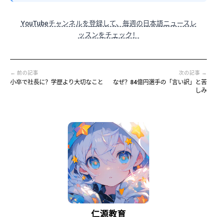
YouTubeチャンネルを登録して、毎週の日本語ニュースレ
ッスンをチェック！
← 前の記事
次の記事 →
小卒で社長に？学歴より大切なこと
なぜ？84億円選手の「言い訳」と苦
しみ
仁源教育