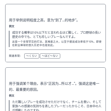
〜ほど
N3
用于举例说明程度之高，意为“到了…的地步”。
例文
成功する確率は10%以下だと言われるほど難しく、プロ野球の長い
歴史の中でも、とても珍しいプレーなんですよ。
这是一个非常罕见的打法，其难度之大，以至于据说成功率低于10%，即使
在职业棒球的悠久历史中也是如此。
関連表現：
〜くらい
〜ほど〜ない
〜からこそ
N3
用于强调某个理由，表示“正因为…所以才…”。强调这是唯一
的、最重要的原因。
例文
ただ難しいプレーを成功させただけでなく、チームを救い、そして
家族への感謝の気持ちを表したプレーだったからこそ、日本中の人
が感動したのですね。