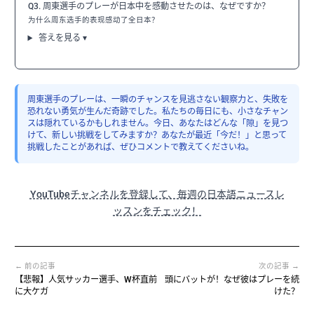
Q3. 周東選手のプレーが日本中を感動させたのは、なぜですか？
为什么周东选手的表现感动了全日本？
答えを見る ▾
周東選手のプレーは、一瞬のチャンスを見逃さない観察力と、失敗を
恐れない勇気が生んだ奇跡でした。私たちの毎日にも、小さなチャン
スは隠れているかもしれません。今日、あなたはどんな「隙」を見つ
けて、新しい挑戦をしてみますか？あなたが最近「今だ！」と思って
挑戦したことがあれば、ぜひコメントで教えてくださいね。
YouTubeチャンネルを登録して、毎週の日本語ニュースレ
ッスンをチェック！
← 前の記事
次の記事 →
【悲報】人気サッカー選手、W杯直前
頭にバットが！なぜ彼はプレーを続
に大ケガ
けた？