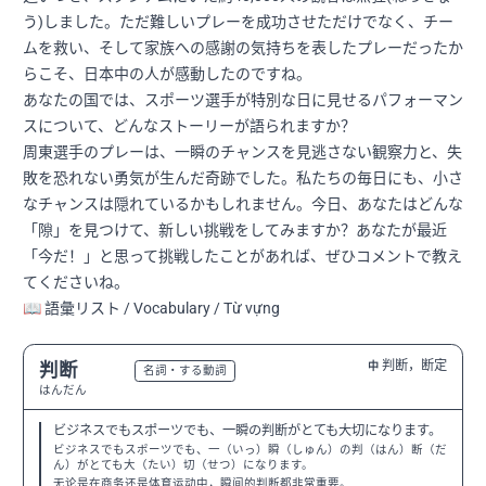
う)しました。ただ難しいプレーを成功させただけでなく、チー
ムを救い、そして家族への感謝の気持ちを表したプレーだったか
らこそ、日本中の人が感動したのですね。
あなたの国では、スポーツ選手が特別な日に見せるパフォーマン
スについて、どんなストーリーが語られますか？
周東選手のプレーは、一瞬のチャンスを見逃さない観察力と、失
敗を恐れない勇気が生んだ奇跡でした。私たちの毎日にも、小さ
なチャンスは隠れているかもしれません。今日、あなたはどんな
「隙」を見つけて、新しい挑戦をしてみますか？あなたが最近
「今だ！」と思って挑戦したことがあれば、ぜひコメントで教え
てくださいね。
📖 語彙リスト / Vocabulary / Từ vựng
判断，断定
判断
中
N3
名詞・する動詞
はんだん
ビジネスでもスポーツでも、一瞬の判断がとても大切になります。
ビジネスでもスポーツでも、一（いっ）瞬（しゅん）の判（はん）断（だ
ん）がとても大（たい）切（せつ）になります。
无论是在商务还是体育运动中，瞬间的判断都非常重要。