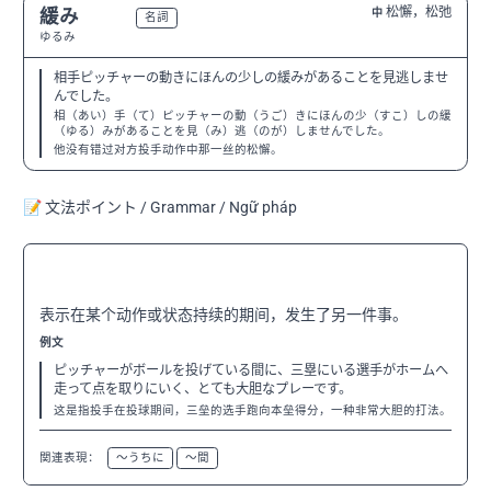
松懈，松弛
緩み
中
N2
名詞
ゆるみ
相手ピッチャーの動きにほんの少しの緩みがあることを見逃しませ
んでした。
相（あい）手（て）ピッチャーの動（うご）きにほんの少（すこ）しの緩
（ゆる）みがあることを見（み）逃（のが）しませんでした。
他没有错过对方投手动作中那一丝的松懈。
📝 文法ポイント / Grammar / Ngữ pháp
〜ている間に
N3
表示在某个动作或状态持续的期间，发生了另一件事。
例文
ピッチャーがボールを投げている間に、三塁にいる選手がホームへ
走って点を取りにいく、とても大胆なプレーです。
这是指投手在投球期间，三垒的选手跑向本垒得分，一种非常大胆的打法。
関連表現：
〜うちに
〜間