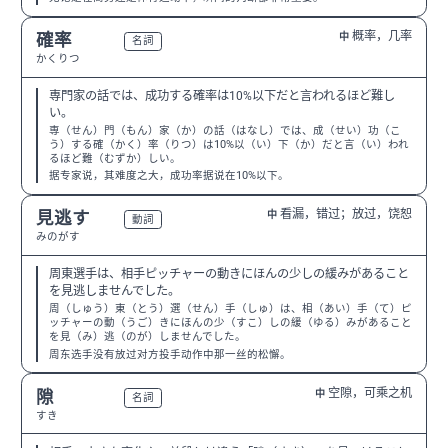
概率，几率
確率
中
N3
名詞
かくりつ
専門家の話では、成功する確率は10%以下だと言われるほど難し
い。
専（せん）門（もん）家（か）の話（はなし）では、成（せい）功（こ
う）する確（かく）率（りつ）は10%以（い）下（か）だと言（い）われ
るほど難（むずか）しい。
据专家说，其难度之大，成功率据说在10%以下。
看漏，错过；放过，饶恕
見逃す
中
N2
動詞
みのがす
周東選手は、相手ピッチャーの動きにほんの少しの緩みがあること
を見逃しませんでした。
周（しゅう）東（とう）選（せん）手（しゅ）は、相（あい）手（て）ピ
ッチャーの動（うご）きにほんの少（すこ）しの緩（ゆる）みがあること
を見（み）逃（のが）しませんでした。
周东选手没有放过对方投手动作中那一丝的松懈。
空隙，可乘之机
隙
中
N2
名詞
すき