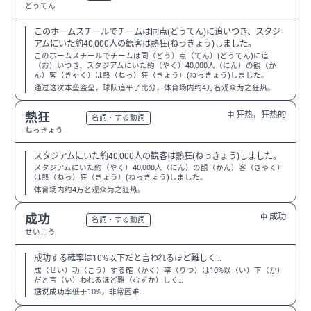
どうてん
このホームスチールでチームは同点(どうてん)に追いつき、スタジ
アムにいた約40,000人の観客は熱狂(ねっきょう)しました。
このホームスチールでチームは同（どう）点（てん）(どうてん)に追
（お）いつき、スタジアムにいた約（やく）40,000人（にん）の観（か
ん）客（きゃく）は熱（ねっ）狂（きょう）(ねっきょう)しました。
通过这次本垒盗垒，球队追平了比分，体育场内约4万名观众为之狂热。
狂热，狂热的
熱狂
中
N2
名詞・する動詞
ねっきょう
スタジアムにいた約40,000人の観客は熱狂(ねっきょう)しました。
スタジアムにいた約（やく）40,000人（にん）の観（かん）客（きゃく）
は熱（ねっ）狂（きょう）(ねっきょう)しました。
体育场内约4万名观众为之狂热。
成功
成功
中
N3
名詞・する動詞
せいこう
成功する確率は10%以下だと言われるほど難しく…
成（せい）功（こう）する確（かく）率（りつ）は10%以（い）下（か）
だと言（い）われるほど難（むずか）しく…
据说成功率低于10%，非常困难…