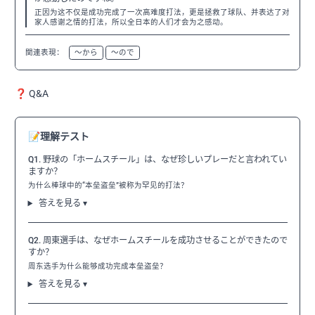
正因为这不仅是成功完成了一次高难度打法，更是拯救了球队、并表达了对
家人感谢之情的打法，所以全日本的人们才会为之感动。
関連表現：
〜から
〜ので
❓ Q&A
📝
理解テスト
Q1. 野球の「ホームスチール」は、なぜ珍しいプレーだと言われてい
ますか？
为什么棒球中的“本垒盗垒”被称为罕见的打法？
答えを見る ▾
Q2. 周東選手は、なぜホームスチールを成功させることができたので
すか？
周东选手为什么能够成功完成本垒盗垒？
答えを見る ▾