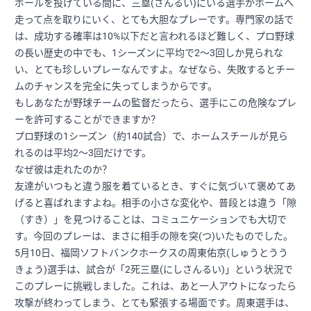
ボールを投げている間に、三塁(さんるい)にいる選手がホームへ
走って点を取りにいく、とても大胆なプレーです。専門家の話で
は、成功する確率は10%以下だと言われるほど難しく、プロ野球
の長い歴史の中でも、1シーズンに平均で2〜3回しか見られな
い、とても珍しいプレーなんですよ。なぜなら、失敗するとチー
ムのチャンスを完全に失ってしまうからです。
もしあなたが野球チームの監督だったら、選手にこの危険なプレ
ーを許可することができますか？
プロ野球の1シーズン（約140試合）で、ホームスチールが見ら
れるのは平均2〜3回だけです。
なぜ彼は走れたのか？
友達がいつもと違う服を着ているとき、すぐに気づいて褒めてあ
げると喜ばれますよね。相手の小さな変化や、普段とは違う「隙
（すき）」を見つけることは、コミュニケーションでも大切で
す。今回のプレーは、まさに相手の隙を突(つ)いたものでした。
5月10日、福岡ソフトバンクホークスの周東佑京(しゅうとうう
きょう)選手は、試合が「2死三塁(にしさんるい)」という状況で
このプレーに挑戦しました。これは、あと一人アウトになったら
攻撃が終わってしまう、とても緊張する場面です。周東選手は、