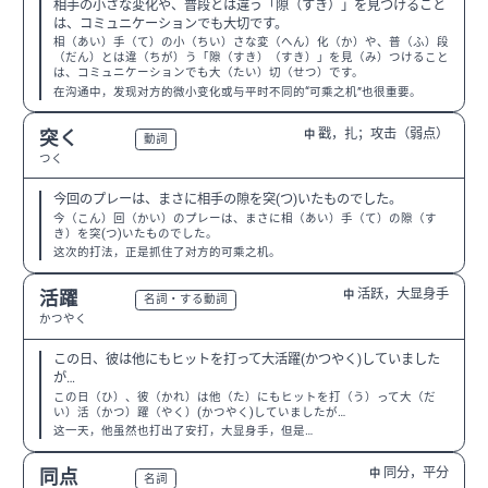
相手の小さな変化や、普段とは違う「隙（すき）」を見つけること
は、コミュニケーションでも大切です。
相（あい）手（て）の小（ちい）さな変（へん）化（か）や、普（ふ）段
（だん）とは違（ちが）う「隙（すき）（すき）」を見（み）つけること
は、コミュニケーションでも大（たい）切（せつ）です。
在沟通中，发现对方的微小变化或与平时不同的“可乘之机”也很重要。
戳，扎；攻击（弱点）
突く
中
N2
動詞
つく
今回のプレーは、まさに相手の隙を突(つ)いたものでした。
今（こん）回（かい）のプレーは、まさに相（あい）手（て）の隙（す
き）を突(つ)いたものでした。
这次的打法，正是抓住了对方的可乘之机。
活跃，大显身手
活躍
中
N3
名詞・する動詞
かつやく
この日、彼は他にもヒットを打って大活躍(かつやく)していました
が…
この日（ひ）、彼（かれ）は他（た）にもヒットを打（う）って大（だ
い）活（かつ）躍（やく）(かつやく)していましたが…
这一天，他虽然也打出了安打，大显身手，但是…
同分，平分
同点
中
N3
名詞