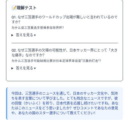
📝
理解テスト
Q1. なぜ三笘選手のワールドカップ出場が難しいと言われているので
すか？
为什么说三笘薰选手很难参加世界杯？
答えを見る ▾
Q2. なぜ三笘選手の欠場の可能性が、日本サッカー界にとって「大き
な痛手」なのですか？
为什么三笘选手可能缺席比赛对日本足球界来说是“沉重的打击”？
答えを見る ▾
今回は、三笘選手のニュースを通して、日本のサッカー文化や、気持
ちを表す言葉について学びました。とても残念なニュースですが、彼
の回復（かいふく）を祈り、日本代表を応援し続けたいですね。あな
たはこのニュースをどう思いましたか？ぜひコメントであなたの意見
や、あなたの国のスター選手について教えてください！