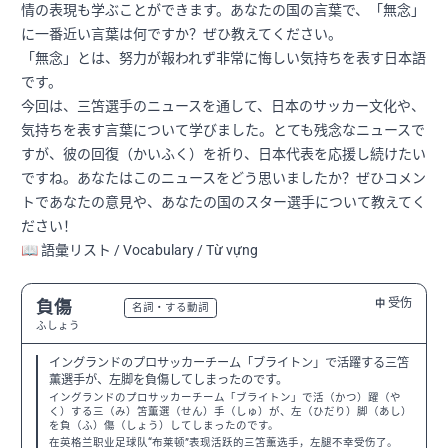
情の表現も学ぶことができます。あなたの国の言葉で、「無念」
に一番近い言葉は何ですか？ぜひ教えてください。
「無念」とは、努力が報われず非常に悔しい気持ちを表す日本語
です。
今回は、三笘選手のニュースを通して、日本のサッカー文化や、
気持ちを表す言葉について学びました。とても残念なニュースで
すが、彼の回復（かいふく）を祈り、日本代表を応援し続けたい
ですね。あなたはこのニュースをどう思いましたか？ぜひコメン
トであなたの意見や、あなたの国のスター選手について教えてく
ださい！
📖 語彙リスト / Vocabulary / Từ vựng
受伤
負傷
中
N3
名詞・する動詞
ふしょう
イングランドのプロサッカーチーム「ブライトン」で活躍する三笘
薫選手が、左脚を負傷してしまったのです。
イングランドのプロサッカーチーム「ブライトン」で活（かつ）躍（や
く）する三（み）笘薫選（せん）手（しゅ）が、左（ひだり）脚（あし）
を負（ふ）傷（しょう）してしまったのです。
在英格兰职业足球队“布莱顿”表现活跃的三笘薰选手，左腿不幸受伤了。