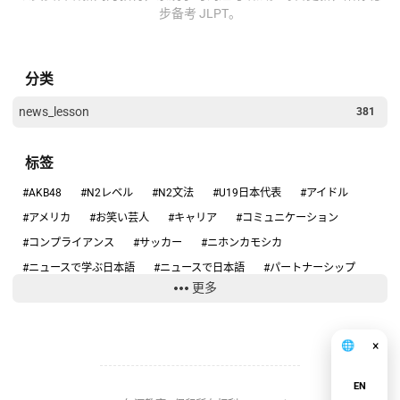
步备考 JLPT。
分类
news_lesson
381
标签
#AKB48
#N2レベル
#N2文法
#U19日本代表
#アイドル
#アメリカ
#お笑い芸人
#キャリア
#コミュニケーション
#コンプライアンス
#サッカー
#ニホンカモシカ
#ニュースで学ぶ日本語
#ニュースで日本語
#パートナーシップ
更多
#ハンタウイルス
#フィギュアスケート
#リーダーシップ
#りくりゅう
#人手不足
#健康
#働き方
#円安
#円高円安
#国際関係
#坂本花織
#大学スポーツ
#失敗談
#安全
×
🌐
中文
#安全管理
#情報リテラシー
#感動する話
#旅行の安全
EN
#日本のテレビ
#日本のニュース
#日本の仕事
#日本の文化