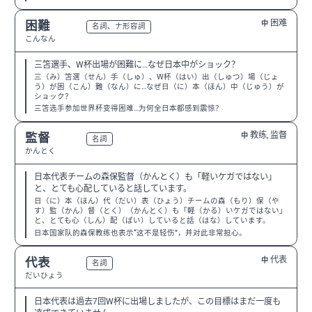
困难
困難
中
N3
名詞、ナ形容詞
こんなん
三笘選手、W杯出場が困難に…なぜ日本中がショック？
三（み）笘選（せん）手（しゅ）、W杯（はい）出（しゅつ）場（じょ
う）が困（こん）難（なん）に…なぜ日（に）本（ほん）中（じゅう）が
ショック？
三笘选手参加世界杯变得困难…为何全日本都感到震惊？
教练, 监督
監督
中
N3
名詞
かんとく
日本代表チームの森保監督（かんとく）も「軽いケガではない」
と、とても心配していると話しています。
日（に）本（ほん）代（だい）表（ひょう）チームの森（もり）保（や
す）監（かん）督（とく）（かんとく）も「軽（かる）いケガではない」
と、とても心（しん）配（ぱい）していると話（はな）しています。
日本国家队的森保教练也表示“这不是轻伤”，并对此非常担心。
代表
代表
中
N3
名詞
だいひょう
日本代表は過去7回W杯に出場しましたが、この目標はまだ一度も