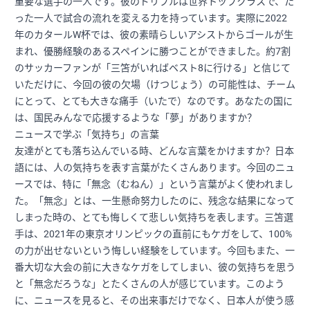
重要な選手の一人です。彼のドリブルは世界トップクラスで、た
った一人で試合の流れを変える力を持っています。実際に2022
年のカタールW杯では、彼の素晴らしいアシストからゴールが生
まれ、優勝経験のあるスペインに勝つことができました。約7割
のサッカーファンが「三笘がいればベスト8に行ける」と信じて
いただけに、今回の彼の欠場（けつじょう）の可能性は、チーム
にとって、とても大きな痛手（いたで）なのです。あなたの国に
は、国民みんなで応援するような「夢」がありますか？
ニュースで学ぶ「気持ち」の言葉
友達がとても落ち込んでいる時、どんな言葉をかけますか？日本
語には、人の気持ちを表す言葉がたくさんあります。今回のニュ
ースでは、特に「無念（むねん）」という言葉がよく使われまし
た。「無念」とは、一生懸命努力したのに、残念な結果になって
しまった時の、とても悔しくて悲しい気持ちを表します。三笘選
手は、2021年の東京オリンピックの直前にもケガをして、100%
の力が出せないという悔しい経験をしています。今回もまた、一
番大切な大会の前に大きなケガをしてしまい、彼の気持ちを思う
と「無念だろうな」とたくさんの人が感じています。このよう
に、ニュースを見ると、その出来事だけでなく、日本人が使う感