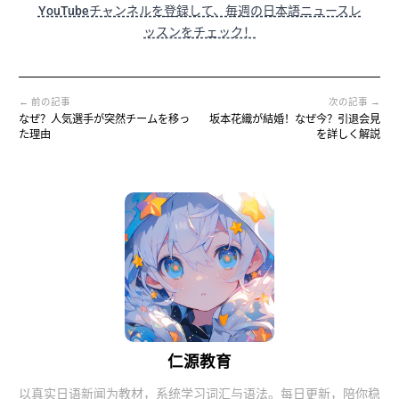
YouTubeチャンネルを登録して、毎週の日本語ニュースレ
ッスンをチェック！
← 前の記事
次の記事 →
なぜ？人気選手が突然チームを移っ
坂本花織が結婚！なぜ今？引退会見
た理由
を詳しく解説
仁源教育
以真实日语新闻为教材，系统学习词汇与语法。每日更新，陪你稳