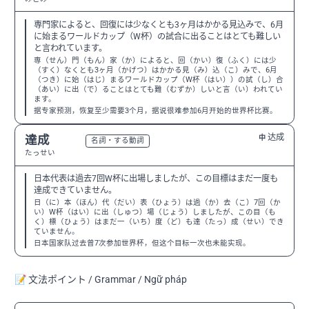
専門家によると、回復には少なくとも3ヶ月はかかる見込みで、6月
に始まるワールドカップ（W杯）の試合に出ることはとても難しい
と言われています。
専（せん）門（もん）家（か）によると、回（かい）復（ふく）には少
（すく）なくとも3ヶ月（かげつ）はかかる見（み）込（こ）みで、6月
（つき）に始（はじ）まるワールドカップ（W杯（はい））の試（し）合
（あい）に出（で）ることはとても難（むずか）しいと言（い）われてい
ます。
据专家预测，恢复至少需要3个月，据说很难参加6月开始的世界杯比赛。
达成
達成
中
N3
名詞・する動詞
たっせい
日本代表は過去7回W杯に出場しましたが、この目標はまだ一度も
達成できていません。
日（に）本（ほん）代（だい）表（ひょう）は過（か）去（こ）7回（か
い）W杯（はい）に出（しゅつ）場（じょう）しましたが、この目（も
く）標（ひょう）はまだ一（いち）度（ど）も達（たっ）成（せい）でき
ていません。
日本国家队过去曾7次参加世界杯，但这个目标一次也未能实现。
📝 文法ポイント / Grammar / Ngữ pháp