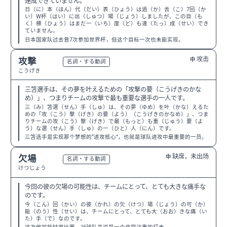
達成できていません。
日（に）本（ほん）代（だい）表（ひょう）は過（か）去（こ）7回（か
い）W杯（はい）に出（しゅつ）場（じょう）しましたが、この目（も
く）標（ひょう）はまだ一（いち）度（ど）も達（たっ）成（せい）でき
ていません。
日本国家队过去曾7次参加世界杯，但这个目标一次也未能实现。
攻击
攻撃
中
N3
名詞・する動詞
こうげき
三笘選手は、その夢を叶えるための「攻撃の要（こうげきのかな
め）」、つまりチームの攻撃で最も重要な選手の一人です。
三（み）笘選（せん）手（しゅ）は、その夢（ゆめ）を叶（かな）えるた
めの「攻（こう）撃（げき）の要（よう）（こうげきのかなめ）」、つま
りチームの攻（こう）撃（げき）で最（もっと）も重（じゅう）要（よ
う）な選（せん）手（しゅ）の一（ひと）人（にん）です。
三笘选手是实现那个梦想的“进攻核心”，也就是球队进攻中最重要的一员。
缺席，未出场
欠場
中
N2
名詞・する動詞
けつじょう
今回の彼の欠場の可能性は、チームにとって、とても大きな痛手な
のです。
今（こん）回（かい）の彼（かれ）の欠（けつ）場（じょう）の可（か）
能（のう）性（せい）は、チームにとって、とても大（おお）きな痛（い
た）手（で）なのです。