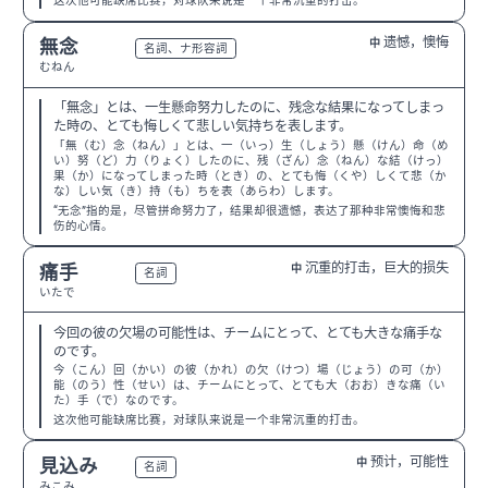
这次他可能缺席比赛，对球队来说是一个非常沉重的打击。
遗憾，懊悔
無念
中
N2
名詞、ナ形容詞
むねん
「無念」とは、一生懸命努力したのに、残念な結果になってしまっ
た時の、とても悔しくて悲しい気持ちを表します。
「無（む）念（ねん）」とは、一（いっ）生（しょう）懸（けん）命（め
い）努（ど）力（りょく）したのに、残（ざん）念（ねん）な結（けっ）
果（か）になってしまった時（とき）の、とても悔（くや）しくて悲（か
な）しい気（き）持（も）ちを表（あらわ）します。
“无念”指的是，尽管拼命努力了，结果却很遗憾，表达了那种非常懊悔和悲
伤的心情。
沉重的打击，巨大的损失
痛手
中
N2
名詞
いたで
今回の彼の欠場の可能性は、チームにとって、とても大きな痛手な
のです。
今（こん）回（かい）の彼（かれ）の欠（けつ）場（じょう）の可（か）
能（のう）性（せい）は、チームにとって、とても大（おお）きな痛（い
た）手（で）なのです。
这次他可能缺席比赛，对球队来说是一个非常沉重的打击。
预计，可能性
見込み
中
N3
名詞
みこみ