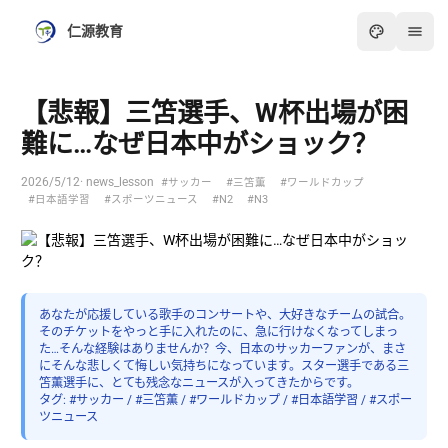
仁源教育
【悲報】三笘選手、W杯出場が困
難に…なぜ日本中がショック？
2026/5/12
· news_lesson
#サッカー
#三笘薫
#ワールドカップ
#日本語学習
#スポーツニュース
#N2
#N3
あなたが応援している歌手のコンサートや、大好きなチームの試合。
そのチケットをやっと手に入れたのに、急に行けなくなってしまっ
た…そんな経験はありませんか？今、日本のサッカーファンが、まさ
にそんな悲しくて悔しい気持ちになっています。スター選手である三
笘薫選手に、とても残念なニュースが入ってきたからです。
タグ: #サッカー / #三笘薫 / #ワールドカップ / #日本語学習 / #スポー
ツニュース