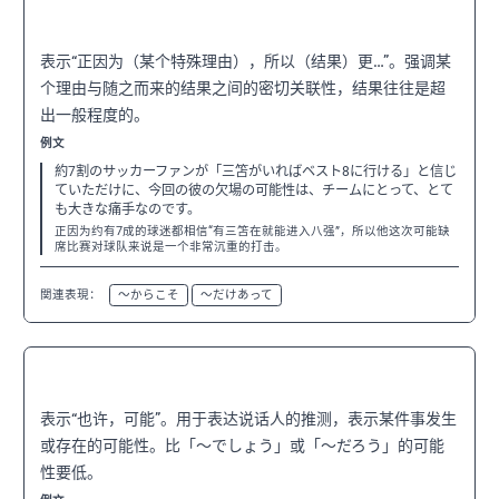
〜だけに
N2
表示“正因为（某个特殊理由），所以（结果）更…”。强调某
个理由与随之而来的结果之间的密切关联性，结果往往是超
出一般程度的。
例文
約7割のサッカーファンが「三笘がいればベスト8に行ける」と信じ
ていただけに、今回の彼の欠場の可能性は、チームにとって、とて
も大きな痛手なのです。
正因为约有7成的球迷都相信“有三笘在就能进入八强”，所以他这次可能缺
席比赛对球队来说是一个非常沉重的打击。
関連表現：
〜からこそ
〜だけあって
〜かもしれない
N3
表示“也许，可能”。用于表达说话人的推测，表示某件事发生
或存在的可能性。比「〜でしょう」或「〜だろう」的可能
性要低。