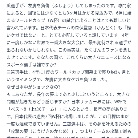
薫選手が、左脚を負傷（ふしょう）してしまったのです。専門家
によると、回復には少なくとも3ヶ月はかかる見込みで、6月に始
まるワールドカップ（W杯）の試合に出ることはとても難しいと
言われています。日本代表チームの森保監督（かんとく）も「軽
いケガではない」と、とても心配していると話しています。4年
に一度しかない世界で一番大きな大会に、最も期待される選手が
出られないかもしれない。この事実は、たくさんのファンを悲し
ませています。あなたの国で、これくらい大きなニュースになる
スポーツ選手は誰ですか？
三笘選手は、4年に1度のワールドカップ開幕まで残り約3ヶ月と
いうタイミングで、左脚に大きなケガを負いました。
なぜ日本中がショックなの？
もしあなたが、長年の夢まであと少し…というところで、大きな
問題が起きたらどう感じますか？日本サッカー界には、W杯で
「ベスト8（上位8チーム）」に入るという、長年の夢がありま
す。日本代表は過去7回W杯に出場しましたが、この目標はまだ
一度も達成できていません。三笘選手は、その夢を叶えるための
「攻撃の要（こうげきのかなめ）」、つまりチームの攻撃で最も