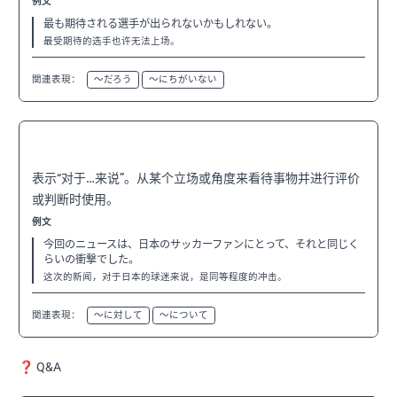
例文
最も期待される選手が出られないかもしれない。
最受期待的选手也许无法上场。
関連表現：
〜だろう
〜にちがいない
〜にとって
N3
表示“对于…来说”。从某个立场或角度来看待事物并进行评价
或判断时使用。
例文
今回のニュースは、日本のサッカーファンにとって、それと同じく
らいの衝撃でした。
这次的新闻，对于日本的球迷来说，是同等程度的冲击。
関連表現：
〜に対して
〜について
❓ Q&A