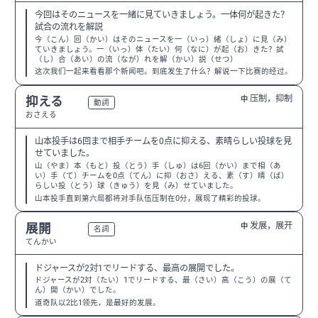
今回はそのニュースを一緒に見ていきましょう。一体何が起きた？
試合の流れを解説
今（こん）回（かい）はそのニュースを一（いっ）緒（しょ）に見（み）
ていきましょう。一（いっ）体（たい）何（なに）が起（お）きた？試
（し）合（あい）の流（なが）れを解（かい）説（せつ）
这次我们一起来看看那个新闻吧。到底发生了什么？解说一下比赛的经过。
压制，抑制
抑える
中
N3
動詞
おさえる
山本投手は6回まで相手チームを0点に抑える、素晴らしい投球を見
せていました。
山（やま）本（もと）投（とう）手（しゅ）は6回（かい）まで相（あ
い）手（て）チームを0点（てん）に抑（おさ）える、素（す）晴（ば）
らしい投（とう）球（きゅう）を見（み）せていました。
山本投手直到第六局都将对手队伍压制在0分，展现了精彩的投球。
发展，展开
展開
中
N3
名詞
てんかい
ドジャースが2対1でリードする、最高の展開でした。
ドジャースが2対（たい）1でリードする、最（さい）高（こう）の展（て
ん）開（かい）でした。
道奇队以2比1领先，是最好的发展。