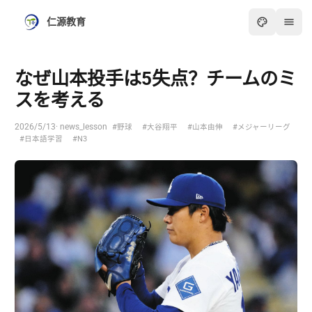
仁源教育
なぜ山本投手は5失点？チームのミ
スを考える
2026/5/13
· news_lesson
#野球
#大谷翔平
#山本由伸
#メジャーリーグ
#日本語学習
#N3