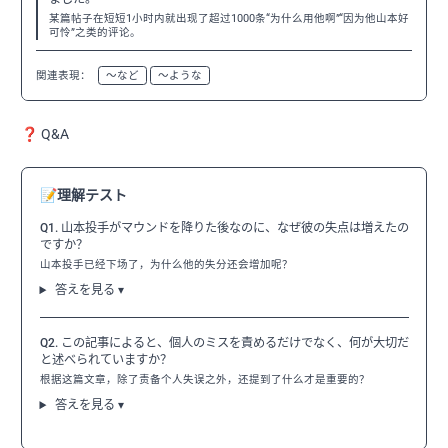
某篇帖子在短短1小时内就出现了超过1000条“为什么用他啊”“因为他山本好
可怜”之类的评论。
関連表現：
〜など
〜ような
❓ Q&A
📝
理解テスト
Q1. 山本投手がマウンドを降りた後なのに、なぜ彼の失点は増えたの
ですか？
山本投手已经下场了，为什么他的失分还会增加呢？
答えを見る ▾
Q2. この記事によると、個人のミスを責めるだけでなく、何が大切だ
と述べられていますか？
根据这篇文章，除了责备个人失误之外，还提到了什么才是重要的？
答えを見る ▾