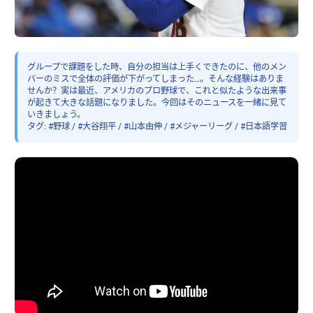
グループで課題をした時、自分の担当は上手くできたのに、他のメン
バーのミスで全体の評価が下がってしまった…。そんな経験はありま
せんか？実は最近、アメリカのプロ野球で、これと似たような出来事
が起きて大きな話題になりました。今回はそのニュースを一緒に見て
いきましょう。
タグ: #野球 / #大谷翔平 / #山本由伸 / #メジャーリーグ / #日本語学習