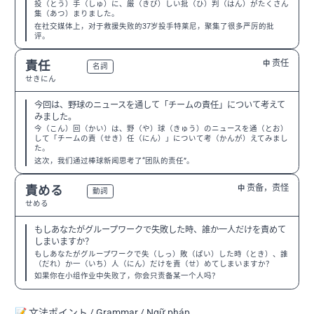
投（とう）手（しゅ）に、厳（きび）しい批（ひ）判（はん）がたくさん
集（あつ）まりました。
在社交媒体上，对于救援失败的37岁投手特莱尼，聚集了很多严厉的批
评。
责任
責任
中
N3
名詞
せきにん
今回は、野球のニュースを通して「チームの責任」について考えて
みました。
今（こん）回（かい）は、野（や）球（きゅう）のニュースを通（とお）
して「チームの責（せき）任（にん）」について考（かんが）えてみまし
た。
这次，我们通过棒球新闻思考了“团队的责任”。
责备，责怪
責める
中
N2
動詞
せめる
もしあなたがグループワークで失敗した時、誰か一人だけを責めて
しまいますか？
もしあなたがグループワークで失（しっ）敗（ぱい）した時（とき）、誰
（だれ）か一（いち）人（にん）だけを責（せ）めてしまいますか？
如果你在小组作业中失败了，你会只责备某一个人吗？
📝 文法ポイント / Grammar / Ngữ pháp