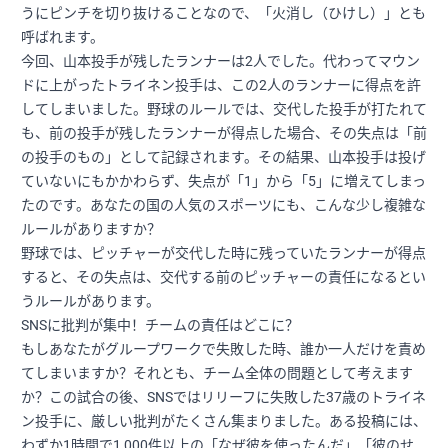
うにピンチを切り抜けることなので、「火消し（ひけし）」とも
呼ばれます。
今回、山本投手が残したランナーは2人でした。代わってマウン
ドに上がったトライネン投手は、この2人のランナーに得点を許
してしまいました。野球のルールでは、交代した投手が打たれて
も、前の投手が残したランナーが得点した場合、その失点は「前
の投手のもの」として記録されます。その結果、山本投手は投げ
ていないにもかかわらず、失点が「1」から「5」に増えてしまっ
たのです。あなたの国の人気のスポーツにも、こんな少し複雑な
ルールがありますか？
野球では、ピッチャーが交代した時に残っていたランナーが得点
すると、その失点は、交代する前のピッチャーの責任になるとい
うルールがあります。
SNSに批判が集中！チームの責任はどこに？
もしあなたがグループワークで失敗した時、誰か一人だけを責め
てしまいますか？それとも、チーム全体の問題として考えます
か？この試合の後、SNSではリリーフに失敗した37歳のトライネ
ン投手に、厳しい批判がたくさん集まりました。ある投稿には、
わずか1時間で1,000件以上の「なぜ彼を使ったんだ」「彼のせ