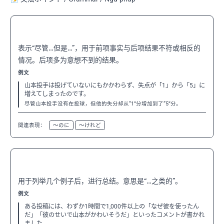
〜にもかかわらず
N3
表示“尽管…但是…”，用于前项事实与后项结果不符或相反的
情况。后项多为意想不到的结果。
例文
山本投手は投げていないにもかかわらず、失点が「1」から「5」に
増えてしまったのです。
尽管山本投手没有在投球，但他的失分却从“1”分增加到了“5”分。
関連表現：
〜のに
〜けれど
〜といった
N3
用于列举几个例子后，进行总结。意思是“…之类的”。
例文
ある投稿には、わずか1時間で1,000件以上の「なぜ彼を使ったん
だ」「彼のせいで山本がかわいそうだ」といったコメントが書かれ
ました。