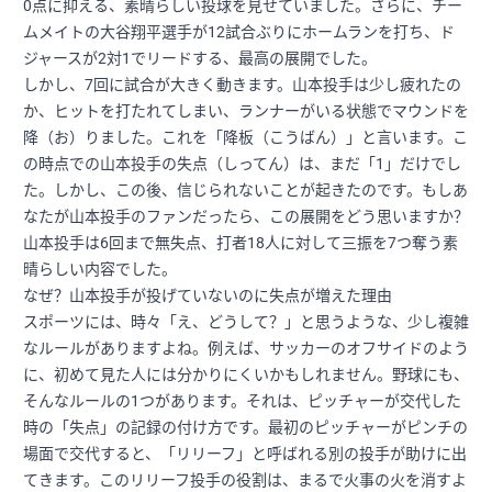
0点に抑える、素晴らしい投球を見せていました。さらに、チー
ムメイトの大谷翔平選手が12試合ぶりにホームランを打ち、ド
ジャースが2対1でリードする、最高の展開でした。
しかし、7回に試合が大きく動きます。山本投手は少し疲れたの
か、ヒットを打たれてしまい、ランナーがいる状態でマウンドを
降（お）りました。これを「降板（こうばん）」と言います。こ
の時点での山本投手の失点（しってん）は、まだ「1」だけでし
た。しかし、この後、信じられないことが起きたのです。もしあ
なたが山本投手のファンだったら、この展開をどう思いますか？
山本投手は6回まで無失点、打者18人に対して三振を7つ奪う素
晴らしい内容でした。
なぜ？山本投手が投げていないのに失点が増えた理由
スポーツには、時々「え、どうして？」と思うような、少し複雑
なルールがありますよね。例えば、サッカーのオフサイドのよう
に、初めて見た人には分かりにくいかもしれません。野球にも、
そんなルールの1つがあります。それは、ピッチャーが交代した
時の「失点」の記録の付け方です。最初のピッチャーがピンチの
場面で交代すると、「リリーフ」と呼ばれる別の投手が助けに出
てきます。このリリーフ投手の役割は、まるで火事の火を消すよ