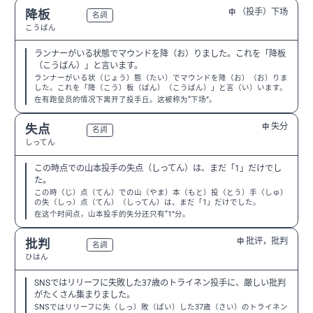
（投手）下场
降板
中
N2
名詞
こうばん
ランナーがいる状態でマウンドを降（お）りました。これを「降板
（こうばん）」と言います。
ランナーがいる状（じょう）態（たい）でマウンドを降（お）（お）りま
した。これを「降（こう）板（ばん）（こうばん）」と言（い）います。
在有跑垒员的情况下离开了投手丘。这被称为“下场”。
失分
失点
中
N2
名詞
しってん
この時点での山本投手の失点（しってん）は、まだ「1」だけでし
た。
この時（じ）点（てん）での山（やま）本（もと）投（とう）手（しゅ）
の失（しっ）点（てん）（しってん）は、まだ「1」だけでした。
在这个时间点，山本投手的失分还只有“1”分。
批评，批判
批判
中
N3
名詞
ひはん
SNSではリリーフに失敗した37歳のトライネン投手に、厳しい批判
がたくさん集まりました。
SNSではリリーフに失（しっ）敗（ぱい）した37歳（さい）のトライネン