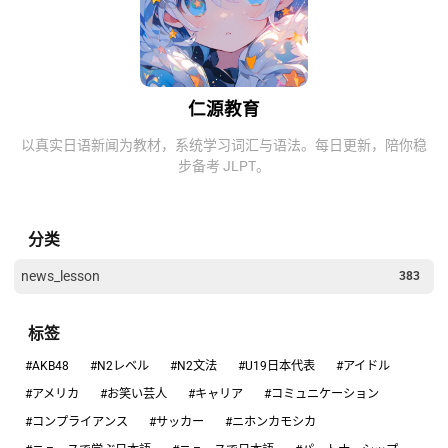
仁源教育
以真实日语新闻为教材，系统学习词汇与语法。每日更新，陪你稳
步备考 JLPT。
分类
news_lesson
383
标签
#AKB48
#N2レベル
#N2文法
#U19日本代表
#アイドル
#アメリカ
#お笑い芸人
#キャリア
#コミュニケーション
#コンプライアンス
#サッカー
#ニホンカモシカ