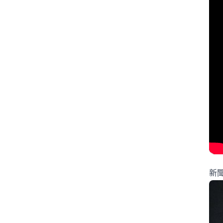
#ニュースで日本語
#パートナーシップ
#ハンタウイルス
#フィギュアスケート
#リーダーシップ
#りくりゅう
#人手不足
#健康
#働き方
#円安
#円高円安
#国際関係
#坂本花織
#大学スポーツ
#失敗談
#安全
#安全管理
#情報リテラシー
#感動する話
新
#旅行の安全
#日本のテレビ
#日本のニュース
#日本の仕事
#日本の文化
#日本社会
#日本語ニュース
#日本語学習