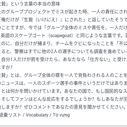
生贄」という言葉の本当の意味
社のグループプロジェクトでミスが起きた時、一人の責任にさ
「俺だけが『生贄（いけにえ）』にされた」と話していたそう
のことですが、今では「グループ全体のミスや責任を、一人だ
。英語のスケープゴート（scapegoat）と同じような言葉で
たのに、自分だけが捕まり、チームをクビになったことを「不
よると、警察はすでに他の2人の選手についても調査を進めてい
、自分1人だけが罰を受けたら、あなたなら「仕方ない」と受け
ますか？
生贄」とは、グループ全体の罪を一人で背負わされる人のこと
のニュースは、一人のスポーツ選手の事件というだけではあり
」とは何かを問いかけています。あなたの国で、もし国民的な
、そしてファンはどんな反応をするでしょうか？もしあなたが
動しますか？ぜひコメントであなたの意見を聞かせてください
語彙リスト / Vocabulary / Từ vựng