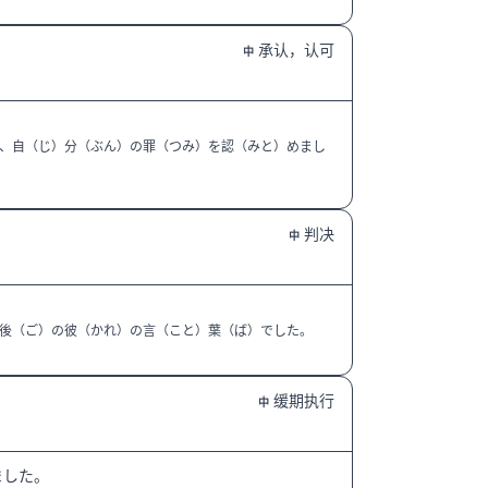
承认，认可
中
、自（じ）分（ぶん）の罪（つみ）を認（みと）めまし
判决
中
後（ご）の彼（かれ）の言（こと）葉（ば）でした。
缓期执行
中
ました。