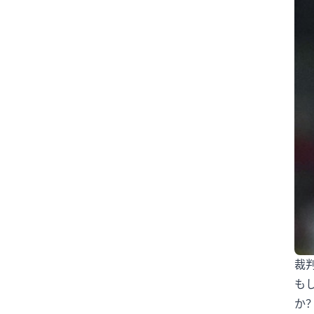
#沖縄
#為替介入
#生活経済
#社会問題
#経済ニュース
#結婚
#給料
#誤審
#部活動
#野球
#野生動物
#防災
#集団感染
#集団責任
〇〇ハラスメント
2女児死亡
AI
AKB48
ANN
ARASHI
BeReal
BreakingDown
ChatGPT
CM
CR-V
DeNA
DeNAベイスターズ
DOMOTO
DV
FIFA
FNN
Google
裁
GPT-5.5
GTO
GW
IBF
も
ITニュース
J-POP
JLPT N2
か
JLPT N3
JLPTN2
JPOP