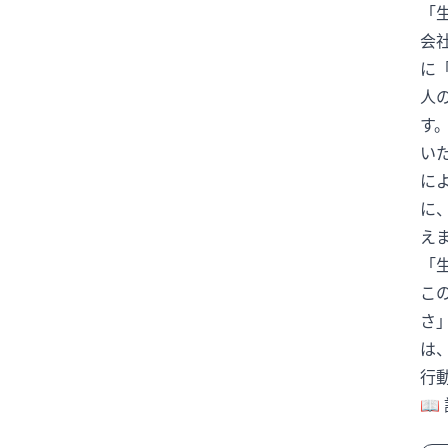
「
イスラエル
イメージチェンジ
会
イラン
イラン情勢
に
インフルエンサー
エジプト
人
す
エムバペ
エンタメ
い
エンタメニュース
に
オールスターゲーム
オスナ
に
オタフクソース
オリックス
え
オリンピック
オンライン予約
「
お笑い
お笑い芸人
こ
お金と時間
お金の使い方
さ
は
お金の管理
お金の話
行
カーリング
カイジ
📖 
カウンセル監督
ガッツポーズ
ガッツ石松
カブス