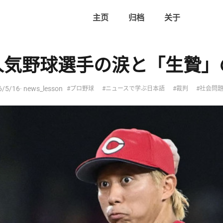
主页
归档
关于
人気野球選手の涙と「生贄」
6/5/16
· news_lesson
#プロ野球
#ニュースで学ぶ日本語
#裁判
#社会問