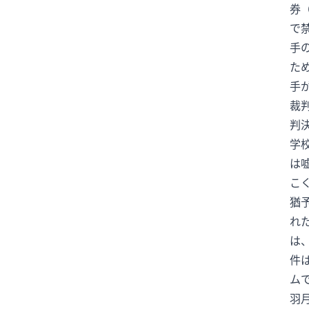
券
Jリーグ
K-POP
KingGnu
で
Lemino
MLB
N1
N2
手
N2/N3
N2レベル
N2文法
た
手
N2語彙
N3
N3N2
N4
裁
NEXCO中日本
NPB
PayPay
判
SNS
SNSと情報
TARAKO
学
TBSNEWS
Toshl
UEFA
は
VAR
VIVANT
WBC
W杯
こ
XY
YOSHIKI
アイドル
猶
アカウント凍結
アクシデント
れ
は
アコード
アナウンサー
件
あのちゃん
アメリカ
ム
アメリカ文化
羽
アリアナ・グランデ
ありがとう