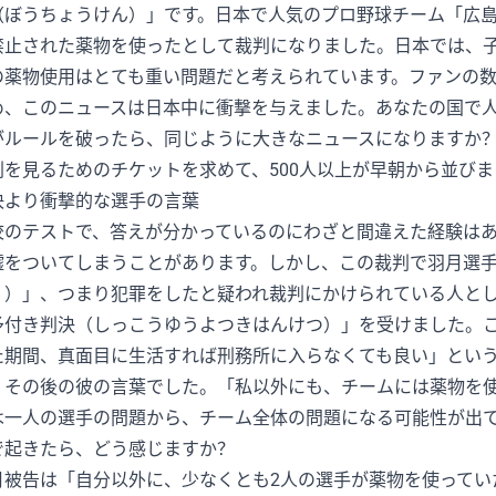
（ぼうちょうけん）」です。日本で人気のプロ野球チーム「広
禁止された薬物を使ったとして裁判になりました。日本では、
の薬物使用はとても重い問題だと考えられています。ファンの数
め、このニュースは日本中に衝撃を与えました。あなたの国で
がルールを破ったら、同じように大きなニュースになりますか
判を見るためのチケットを求めて、500人以上が早朝から並びま
決より衝撃的な選手の言葉
校のテストで、答えが分かっているのにわざと間違えた経験は
嘘をついてしまうことがあります。しかし、この裁判で羽月選
く）」、つまり犯罪をしたと疑われ裁判にかけられている人と
予付き判決（しっこうゆうよつきはんけつ）」を受けました。こ
た期間、真面目に生活すれば刑務所に入らなくても良い」とい
、その後の彼の言葉でした。「私以外にも、チームには薬物を
は一人の選手の問題から、チーム全体の問題になる可能性が出
で起きたら、どう感じますか？
月被告は「自分以外に、少なくとも2人の選手が薬物を使ってい