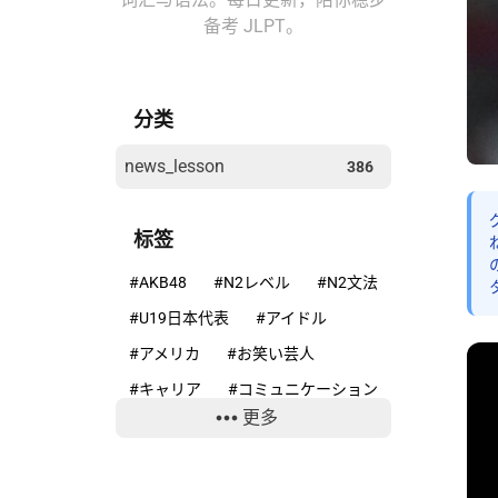
备考 JLPT。
分类
news_lesson
386
标签
#AKB48
#N2レベル
#N2文法
#U19日本代表
#アイドル
#アメリカ
#お笑い芸人
#キャリア
#コミュニケーション
更多
#コンプライアンス
#サッカー
#ニホンカモシカ
#ニュースで学ぶ日本語