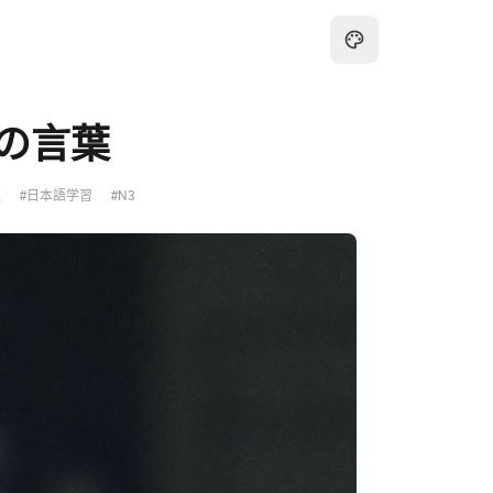
の言葉
題
#日本語学習
#N3