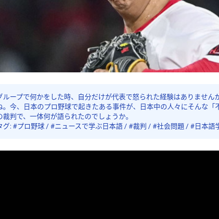
グループで何かをした時、自分だけが代表で怒られた経験はありません
ね。今、日本のプロ野球で起きたある事件が、日本中の人々にそんな「
の裁判で、一体何が語られたのでしょうか。
タグ: #プロ野球 / #ニュースで学ぶ日本語 / #裁判 / #社会問題 / #日本語