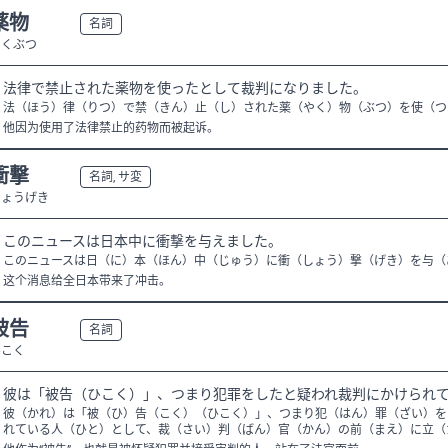
薬物
N2
名詞
やくぶつ
法律で禁止された薬物を使ったとして裁判になりました。
法（ほう）律（りつ）で禁（きん）止（し）された薬（やく）物（ぶつ）を使（つ
他因为使用了法律禁止的药物而被起诉。
衝撃
N2
名詞, サ変
しょうげき
このニュースは日本中に衝撃を与えました。
このニュースは日（に）本（ほん）中（じゅう）に衝（しょう）撃（げき）を与（
这个消息给全日本带来了冲击。
被告
N2
名詞
ひこく
彼は「被告（ひこく）」、つまり犯罪をしたと疑われ裁判にかけられ
彼（かれ）は「被（ひ）告（こく）（ひこく）」、つまり犯（はん）罪（ざい）を
れている人（ひと）として、裁（さい）判（ばん）官（かん）の前（まえ）に立（