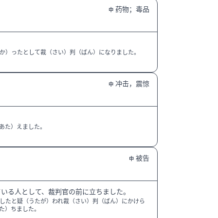
药物；毒品
中
か）ったとして裁（さい）判（ばん）になりました。
冲击，震惊
中
あた）えました。
被告
中
ている人として、裁判官の前に立ちました。
したと疑（うたが）われ裁（さい）判（ばん）にかけら
た）ちました。