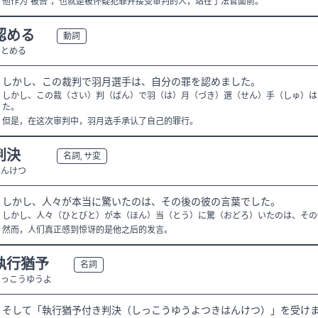
他作为“被告”，也就是被怀疑犯罪并接受审判的人，站在了法官面前。
認める
N3
動詞
みとめる
しかし、この裁判で羽月選手は、自分の罪を認めました。
しかし、この裁（さい）判（ばん）で羽（は）月（づき）選（せん）手（しゅ）は
た。
但是，在这次审判中，羽月选手承认了自己的罪行。
判決
N2
名詞, サ変
はんけつ
しかし、人々が本当に驚いたのは、その後の彼の言葉でした。
しかし、人々（ひとびと）が本（ほん）当（とう）に驚（おどろ）いたのは、その
然而，人们真正感到惊讶的是他之后的发言。
執行猶予
N1
名詞
しっこうゆうよ
そして「執行猶予付き判決（しっこうゆうよつきはんけつ）」を受け