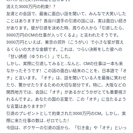
消えた3000万円の約束！？
友達との会話で、最後に面白い話を聞いて、みんなで大笑いした
ことはありますか？長谷川選手の引退の話には、実は面白い続き
があります。彼が引退を決めた時、周りの人から「引退したら、
3000万円のCMの仕事が入ってくるよ」と言われたそうです。
3000万円といえば、東京の郊外（こうがい）で小さな家が買え
るくらいの大きな金額です。これは、つらい決断をした彼への
「甘い誘惑（ゆうわく）」でした。
しかし、実際に引退してみると…なんと、CMの仕事は一本も来
なかったそうです！この話の面白い結末のことを、日本語で「オ
チ」と言います。「オチ」は、話を聞いている人を最後に笑わせ
たり、驚かせたりするための大切な部分です。特に、大阪などの
関西地方では、会話に「オチ」があるかどうかがとても重要視さ
れるんですよ。あなたの国の言葉で、この「オチ」に当たるよう
な言葉はありますか？
引退のプレゼントとして約束された3000万円のCM。しかし、実
際に来た仕事の数は…ゼロでした！
今回は、ボクサーの引退の話から、「引き金」や「オチ」といっ