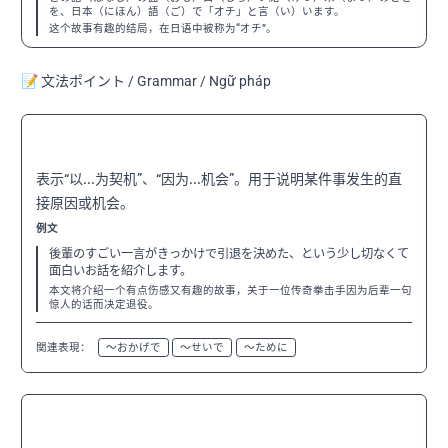
を、日本（にほん）語（ご）で「オチ」と言（い）います。
这个故事有趣的结局，在日语中被称为“オチ”。
📝 文法ポイント / Grammar / Ngữ pháp
〜がきっかけで
N3
表示“以...为契机”、“因为...机会”。用于说明某件事发生的直
接原因或机会。
例文
後輩のすごい一言がきっかけで引退を決めた、という少し切なくて
面白いお話を紹介します。
本文将介绍一个有点伤感又有趣的故事，关于一位传奇拳击手因为后辈一句
惊人的话而决定退役。
関連表現：
〜おかげで
〜せいで
〜ために
〜にとって
N3