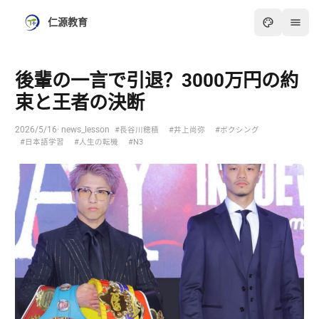
仁源教育
後輩の一言で引退？3000万円の約
束と王者の決断
2026/5/16
· news_lesson
#長谷川穂積
#井上尚弥
#ボクシング
#日本語学習
#人生の転機
#N3