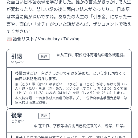
た面白い日本語表現を学びました。誰かの言葉がきっかけで人生
が変わったり、悲しい話の後に面白い結末があったり…。日本語
は本当に奥が深いですね。あなたの人生の「引き金」になった一
言や、面白い「オチ」がついた話があれば、ぜひコメントで教え
てください！
📖 語彙リスト / Vocabulary / Từ vựng
从工作、职位或体育运动中退休或退役。
引退
中
N3
名詞
いんたい
後輩のすごい一言がきっかけで引退を決めた、という少し切なくて
面白いお話を紹介します。
後（こう）輩（はい）のすごい一（ひと）言（こと）がきっかけで引（い
ん）退（たい）を決（き）めた、という少（すこ）し切（せつ）なくて面
（おも）白（しろ）いお話（はなし）を紹（しょう）介（かい）します。
本文将介绍一个有点伤感又有趣的故事，关于一位传奇拳击手因为后辈一句
惊人的话而决定退役。
後輩
N3
名詞
こうはい
在工作、学校等场合比自己晚进来的人；晚辈，后辈。
中