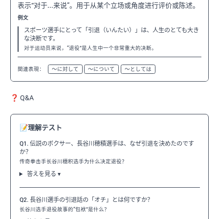
表示“对于...来说”。用于从某个立场或角度进行评价或陈述。
例文
スポーツ選手にとって「引退（いんたい）」は、人生のとても大き
な決断です。
对于运动员来说，“退役”是人生中一个非常重大的决断。
関連表現：
〜に対して
〜について
〜としては
❓ Q&A
📝
理解テスト
Q1. 伝説のボクサー、長谷川穂積選手は、なぜ引退を決めたのです
か？
传奇拳击手长谷川穗积选手为什么决定退役？
答えを見る ▾
Q2. 長谷川選手の引退話の「オチ」とは何ですか？
长谷川选手退役故事的“包袱”是什么？