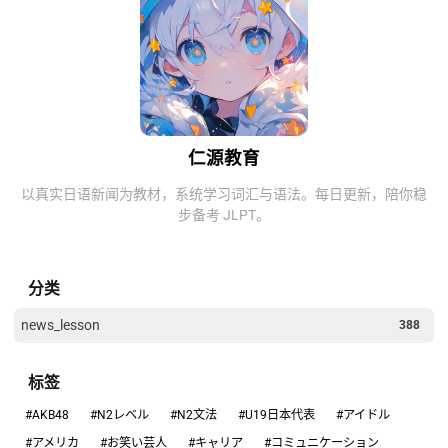
仁源教育
以真实日语新闻为教材，系统学习词汇与语法。每日更新，陪你稳
步备考 JLPT。
分类
news_lesson
388
标签
#AKB48
#N2レベル
#N2文法
#U19日本代表
#アイドル
#アメリカ
#お笑い芸人
#キャリア
#コミュニケーション