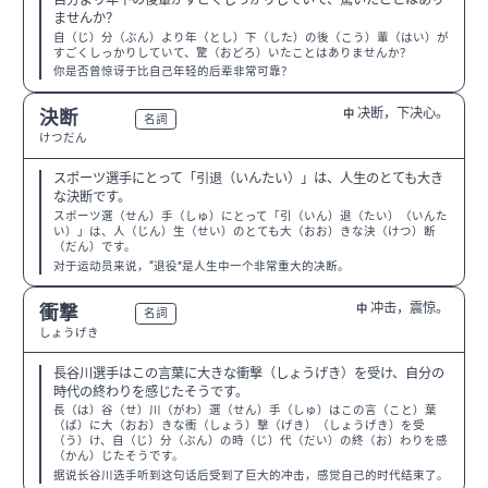
自分より年下の後輩がすごくしっかりしていて、驚いたことはあり
ませんか？
自（じ）分（ぶん）より年（とし）下（した）の後（こう）輩（はい）が
すごくしっかりしていて、驚（おどろ）いたことはありませんか？
你是否曾惊讶于比自己年轻的后辈非常可靠？
决断，下决心。
決断
中
N2
名詞
けつだん
スポーツ選手にとって「引退（いんたい）」は、人生のとても大き
な決断です。
スポーツ選（せん）手（しゅ）にとって「引（いん）退（たい）（いんた
い）」は、人（じん）生（せい）のとても大（おお）きな決（けつ）断
（だん）です。
对于运动员来说，“退役”是人生中一个非常重大的决断。
冲击，震惊。
衝撃
中
N2
名詞
しょうげき
長谷川選手はこの言葉に大きな衝撃（しょうげき）を受け、自分の
時代の終わりを感じたそうです。
長（は）谷（せ）川（がわ）選（せん）手（しゅ）はこの言（こと）葉
（ば）に大（おお）きな衝（しょう）撃（げき）（しょうげき）を受
（う）け、自（じ）分（ぶん）の時（じ）代（だい）の終（お）わりを感
（かん）じたそうです。
据说长谷川选手听到这句话后受到了巨大的冲击，感觉自己的时代结束了。