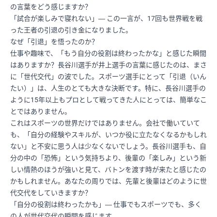
の言葉をどう感じますか？
「試合が楽しみで寝れない」― この一言が、17回も世界戦を戦
った王者の引退の引き金になりました。
なぜ「引退」を悟ったのか？
仕事や趣味で、「もう自分の役割は終わったかな」と感じた瞬間
はありますか？長谷川選手が井上選手の言葉に感じたのは、まさ
に「世代交代」の波でした。スポーツ選手にとって「引退（いん
たい）」は、人生のとても大きな決断です。特に、長谷川選手の
ように15年以上もプロとして戦ってきた人にとっては、簡単なこ
とではありません。
これはスポーツの世界だけではありません。会社で働いていて
も、「自分の経験やスキルが、いつか役に立たなくなるかもしれ
ない」と不安に思う人は少なくないでしょう。長谷川選手も、自
分の中の「恐怖」という気持ちより、後輩の「楽しみ」という新
しい情熱のほうが強いと見て、バトンを渡す時が来たと感じたの
かもしれません。あなたの周りでは、先輩と後輩はどのように世
代交代をしていきますか？
「自分の役割は終わったかも」― 仕事でもスポーツでも、多く
の人が世代交代の瞬間を感じます。