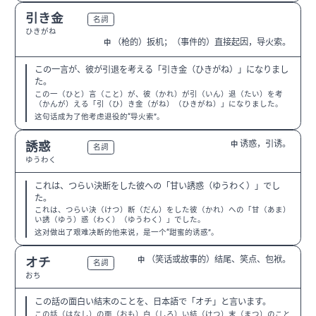
引き金
N1
名詞
ひきがね
（枪的）扳机；（事件的）直接起因，导火索。
中
この一言が、彼が引退を考える「引き金（ひきがね）」になりまし
た。
この一（ひと）言（こと）が、彼（かれ）が引（いん）退（たい）を考
（かんが）える「引（ひ）き金（がね）（ひきがね）」になりました。
这句话成为了他考虑退役的“导火索”。
诱惑，引诱。
誘惑
中
N1
名詞
ゆうわく
これは、つらい決断をした彼への「甘い誘惑（ゆうわく）」でし
た。
これは、つらい決（けつ）断（だん）をした彼（かれ）への「甘（あま）
い誘（ゆう）惑（わく）（ゆうわく）」でした。
这对做出了艰难决断的他来说，是一个“甜蜜的诱惑”。
（笑话或故事的）结尾、笑点、包袱。
オチ
中
N1
名詞
おち
この話の面白い結末のことを、日本語で「オチ」と言います。
この話（はなし）の面（おも）白（しろ）い結（けつ）末（まつ）のこと