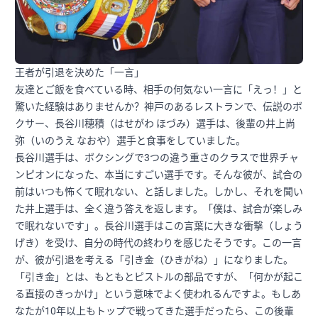
王者が引退を決めた「一言」
友達とご飯を食べている時、相手の何気ない一言に「えっ！」と
驚いた経験はありませんか？神戸のあるレストランで、伝説のボ
クサー、長谷川穂積（はせがわ ほづみ）選手は、後輩の井上尚
弥（いのうえ なおや）選手と食事をしていました。
長谷川選手は、ボクシングで3つの違う重さのクラスで世界チャ
ンピオンになった、本当にすごい選手です。そんな彼が、試合の
前はいつも怖くて眠れない、と話しました。しかし、それを聞い
た井上選手は、全く違う答えを返します。「僕は、試合が楽しみ
で眠れないです」。長谷川選手はこの言葉に大きな衝撃（しょう
げき）を受け、自分の時代の終わりを感じたそうです。この一言
が、彼が引退を考える「引き金（ひきがね）」になりました。
「引き金」とは、もともとピストルの部品ですが、「何かが起こ
る直接のきっかけ」という意味でよく使われるんですよ。もしあ
なたが10年以上もトップで戦ってきた選手だったら、この後輩