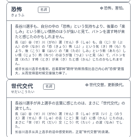
恐怖，害怕。
恐怖
中
N2
名詞
きょうふ
長谷川選手も、自分の中の「恐怖」という気持ちより、後輩の「楽
しみ」という新しい情熱のほうが強いと見て、バトンを渡す時が来
たと感じたのかもしれません。
長（は）谷（せ）川（がわ）選（せん）手（しゅ）も、自（じ）分（ぶ
ん）の中（なか）の「恐（きょう）怖（ふ）」という気（き）持（も）ち
より、後（こう）輩（はい）の「楽（たの）しみ」という新（あたら）し
い情（じょう）熱（ねつ）のほうが強（つよ）いと見（み）て、バトンを
渡（わた）す時（とき）が来（き）たと感（かん）じたのかもしれませ
ん。
或许长谷川选手也看到，后辈那种“期待”的新热情比自己内心的“恐惧”更强
大，从而觉得是时候交接接力棒了。
世代交替，更新换代。
世代交代
中
N2
名詞
せだいこうたい
長谷川選手が井上選手の言葉に感じたのは、まさに「世代交代」の
波でした。
長（は）谷（せ）川（がわ）選（せん）手（しゅ）が井（い）上（のう
え）選（せん）手（しゅ）の言（こと）葉（ば）に感（かん）じたのは、
まさに「世（せ）代（だい）交（こう）代（たい）」の波（なみ）でし
た。
长谷川选手从井上选手的话中感受到的，正是“世代交替”的浪潮。