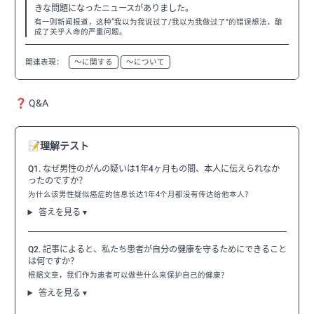
きな問題になったニュースがありました。
有一则新闻报道，这种“我以为我说过了/我以为我做过了”的错误想法，酿
成了关乎人命的严重问题。
関連表現：
〜に関する
〜について
❓ Q&A
📝
理解テスト
Q1. なぜ男性のがんの疑いは1年4ヶ月もの間、本人に伝えられなか
ったのですか？
为什么该男性疑似癌症的信息长达1年4个月都没有传达给他本人？
答えを見る ▾
Q2. 記事によると、私たち患者が自分の健康を守るためにできること
は何ですか？
根据文章，我们作为患者可以做些什么来保护自己的健康？
答えを見る ▾