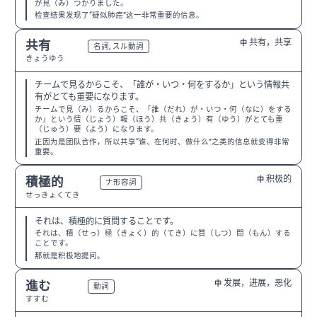
が見（み）つかりました。
检查结果发现了“疑似肺癌”这一非常重要的信息。
共有，共享
共有
中
N2
名詞, スル動詞
きょうゆう
チームで見るからこそ、「誰が・いつ・何をするか」という情報共
有がとても重要になります。
チームで見（み）るからこそ、「誰（だれ）が・いつ・何（なに）をする
か」という情（じょう）報（ほう）共（きょう）有（ゆう）がとても重
（じゅう）要（よう）になります。
正因为是团队合作，所以共享“谁、在何时、做什么”之类的信息就变得非常
重要。
积极的
積極的
中
N3
ナ形容詞
せっきょくてき
それは、積極的に質問することです。
それは、積（せっ）極（きょく）的（てき）に質（しつ）問（もん）する
ことです。
那就是积极地提问。
发展，进展，恶化
進む
中
N3
動詞
すすむ