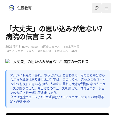
仁源教育
「大丈夫」の思い込みが危ない？
病院の伝言ミス
2026/5/18
· news_lesson
#医療ニュース
#日本語学習
#コミュニケーション
#確認不足
#思い込み
#N3
アルバイト先で「あれ、やっといて」と言われて、何のことか分から
なかった経験はありませんか？実は、このような「言ったつもり・や
ったつもり」の思い込みが、人の命に関わる大きな問題になったニュ
ースがありました。今日はこのニュースを通して、コミュニケーショ
ンの大切さを一緒に考えましょう。
タグ: #医療ニュース / #日本語学習 / #コミュニケーション / #確認不
足 / #思い込み