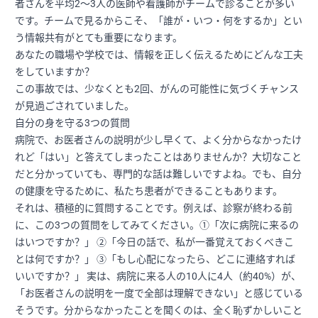
者さんを平均2〜3人の医師や看護師がチームで診ることが多い
です。チームで見るからこそ、「誰が・いつ・何をするか」とい
う情報共有がとても重要になります。
あなたの職場や学校では、情報を正しく伝えるためにどんな工夫
をしていますか？
この事故では、少なくとも2回、がんの可能性に気づくチャンス
が見過ごされていました。
自分の身を守る3つの質問
病院で、お医者さんの説明が少し早くて、よく分からなかったけ
れど「はい」と答えてしまったことはありませんか？大切なこと
だと分かっていても、専門的な話は難しいですよね。でも、自分
の健康を守るために、私たち患者ができることもあります。
それは、積極的に質問することです。例えば、診察が終わる前
に、この3つの質問をしてみてください。①「次に病院に来るの
はいつですか？」 ②「今日の話で、私が一番覚えておくべきこ
とは何ですか？」 ③「もし心配になったら、どこに連絡すれば
いいですか？」 実は、病院に来る人の10人に4人（約40%）が、
「お医者さんの説明を一度で全部は理解できない」と感じている
そうです。分からなかったことを聞くのは、全く恥ずかしいこと