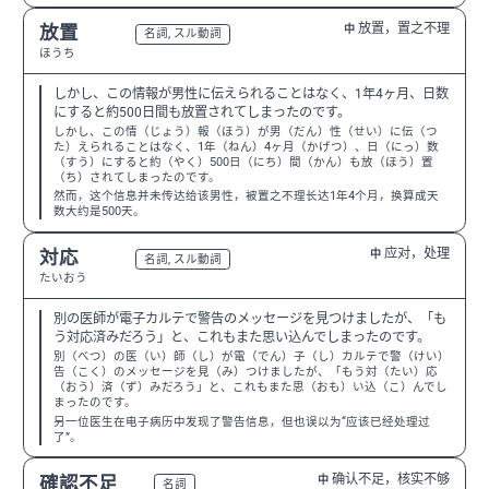
放置，置之不理
放置
中
N2
名詞, スル動詞
ほうち
しかし、この情報が男性に伝えられることはなく、1年4ヶ月、日数
にすると約500日間も放置されてしまったのです。
しかし、この情（じょう）報（ほう）が男（だん）性（せい）に伝（つ
た）えられることはなく、1年（ねん）4ヶ月（かげつ）、日（にっ）数
（すう）にすると約（やく）500日（にち）間（かん）も放（ほう）置
（ち）されてしまったのです。
然而，这个信息并未传达给该男性，被置之不理长达1年4个月，换算成天
数大约是500天。
应对，处理
対応
中
N3
名詞, スル動詞
たいおう
別の医師が電子カルテで警告のメッセージを見つけましたが、「も
う対応済みだろう」と、これもまた思い込んでしまったのです。
別（べつ）の医（い）師（し）が電（でん）子（し）カルテで警（けい）
告（こく）のメッセージを見（み）つけましたが、「もう対（たい）応
（おう）済（ず）みだろう」と、これもまた思（おも）い込（こ）んでし
まったのです。
另一位医生在电子病历中发现了警告信息，但也误以为“应该已经处理过
了”。
确认不足，核实不够
確認不足
中
N2
名詞