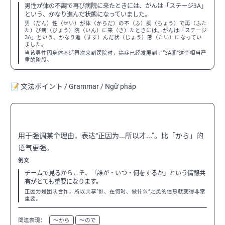
男性が体の不調で再び病院に来たときには、がんは「ステージ3A」
という、かなり進んだ状態になっていました。
男（だん）性（せい）が体（からだ）の不（ふ）調（ちょう）で再（ふた
た）び病（びょう）院（いん）に来（き）たときには、がんは「ステージ
3A」という、かなり進（すす）んだ状（じょう）態（たい）になってい
ました。
当该男性因身体不适再次来到医院时，癌症已经发展到了“3A期”这个相当严
重的阶段。
📝 文法ポイント / Grammar / Ngữ pháp
〜からこそ
N3
用于强调某个理由，表达“正因为...所以才...”。比「から」的
语气更强。
例文
チームで見るからこそ、「誰が・いつ・何をするか」という情報共
有がとても重要になります。
正因为是团队合作，所以共享“谁、在何时、做什么”之类的信息就变得非常
重要。
関連表現：
〜から
〜ので