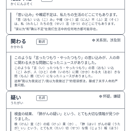
かくにんぶそく
「思い込み」や確認不足は、私たちの生活のどこにでもあります。
「思（おも）い込（こ）み」や確（かく）認（にん）不（ふ）足（そく）
は、私（わたし）たちの生（せい）活（かつ）のどこにでもあります。
“误以为”和“确认不足”在我们生活中的任何地方都可能存在。
关系到，涉及到
関わる
中
N3
動詞
かかわる
このような「言ったつもり・やったつもり」の思い込みが、人の命
に関わる大きな問題になったニュースがありました。
このような「言（い）ったつもり・やったつもり」の思（おも）い込
（こ）みが、人（ひと）の命（いのち）に関（かか）わる大（おお）きな
問（もん）題（だい）になったニュースがありました。
这种“我以为我说过了/我以为我做过了”的错误想法，酿成了关乎人命的严
重问题。
怀疑，嫌疑
疑い
中
N3
名詞
うたがい
検査の結果、「肺がんの疑い」という、とても大切な情報が見つか
りました。
検（けん）査（さ）の結（けっ）果（か）、「肺（はい）がんの疑（うた
が）い」という、とても大（たい）切（せつ）な情（じょう）報（ほう）