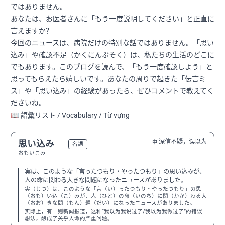
ではありません。
あなたは、お医者さんに「もう一度説明してください」と正直に
言えますか？
今回のニュースは、病院だけの特別な話ではありません。「思い
込み」や確認不足（かくにんぶそく）は、私たちの生活のどこに
でもあります。このブログを読んで、「もう一度確認しよう」と
思ってもらえたら嬉しいです。あなたの周りで起きた「伝言ミ
ス」や「思い込み」の経験があったら、ぜひコメントで教えてく
ださいね。
📖 語彙リスト / Vocabulary / Từ vựng
深信不疑，误以为
思い込み
中
N2
名詞
おもいこみ
実は、このような「言ったつもり・やったつもり」の思い込みが、
人の命に関わる大きな問題になったニュースがありました。
実（じつ）は、このような「言（い）ったつもり・やったつもり」の思
（おも）い込（こ）みが、人（ひと）の命（いのち）に関（かか）わる大
（おお）きな問（もん）題（だい）になったニュースがありました。
实际上，有一则新闻报道，这种“我以为我说过了/我以为我做过了”的错误
想法，酿成了关乎人命的严重问题。