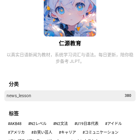
仁源教育
以真实日语新闻为教材，系统学习词汇与语法。每日更新，陪你稳
步备考 JLPT。
分类
news_lesson
380
标签
#AKB48
#N2レベル
#N2文法
#U19日本代表
#アイドル
#アメリカ
#お笑い芸人
#キャリア
#コミュニケーション