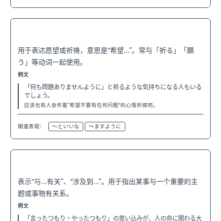
〜ように
N3
用于表达愿望或祈祷，意思是“希望...”。常与「祈る」「願
う」等动词一起使用。
例文
「何も問題ありませんように」と祈るような気持ちになる人もいる
でしょう。
应该也有人会怀着“希望不要有任何问题”的心情祈祷吧。
関連表現：
〜といいな
〜ますように
〜に関わる
N3
表示“与...有关”、“涉及到...”。用于指出某事与一个重要的主
题或事物有关系。
例文
「言ったつもり・やったつもり」の思い込みが、人の命に関わる大