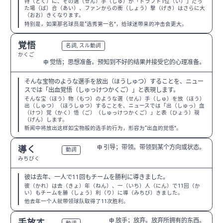
特（とく）に、その選（せん）手（しゅ）が「ドラフト1位（い）」だっ
た場（ば）合（あい）、ファンからの衝（しょう）撃（げき）はさらに大
（おお）きくなります。
特别是，如果那名球员是“选秀第一名”，给球迷带来的冲击会更大。
覚悟
N3
名詞, スル動詞
かくご
觉悟；思想准备。预知到不好的结果并接受它的心理准备。
中
そんな宝物のような選手を放出（ほうしゅつ）することを、ニュー
スでは「出血覚悟（しゅっけつかくご）」と表現します。
そんな宝（ほう）物（もつ）のような選（せん）手（しゅ）を放（ほう）
出（しゅつ）（ほうしゅつ）することを、ニュースでは「出（しゅっ）血
（けつ）覚（かく）悟（ご）（しゅっけつかくご）」と表（ひょう）現
（げん）します。
新闻中将放出这样如宝物般的选手的行为，形容为“出血的觉悟”。
引导；带领。带领到某个方向或状态。
導く
中
N2
動詞
みちびく
彼は去年、一人で11回もチームを勝利に導きました。
彼（かれ）は去（きょ）年（ねん）、一（いち）人（にん）で11回（か
い）もチームを勝（しょう）利（り）に導（みちび）きました。
他去年一个人就带领球队取得了11次胜利。
放手；放弃。放弃所拥有的东西。
手放す
中