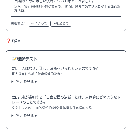
目標のための難しい決断について考えてみました。
这次，我们通过职业棒球“交易”这一新闻，思考了为了远大目标而做出的艰
难决断。
関連表現：
〜によって
〜を通じて
❓ Q&A
📝
理解テスト
Q1. 巨人はなぜ、難しい決断を迫られているのですか？
巨人队为什么被迫做出艰难的决定？
答えを見る ▾
Q2. 記事が説明する「出血覚悟の決断」とは、具体的にどのようなト
レードのことですか？
文章中描述的“出血的觉悟的决断”具体是指什么样的交易？
答えを見る ▾