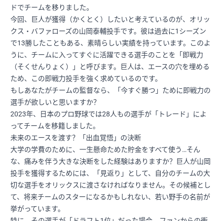
ドでチームを移りました。
今回、巨人が獲得（かくとく）したいと考えているのが、オリッ
クス・バファローズの山岡泰輔投手です。彼は過去に1シーズン
で13勝したこともある、素晴らしい実績を持っています。このよ
うに、チームに入ってすぐに活躍できる選手のことを「即戦力
（そくせんりょく）」と呼びます。巨人は、エースの穴を埋める
ため、この即戦力投手を強く求めているのです。
もしあなたがチームの監督なら、「今すぐ勝つ」ために即戦力の
選手が欲しいと思いますか？
2023年、日本のプロ野球では28人もの選手が「トレード」によ
ってチームを移籍しました。
未来のエースを渡す？「出血覚悟」の決断
大学の学費のために、一生懸命ためた貯金をすべて使う…そん
な、痛みを伴う大きな決断をした経験はありますか？巨人が山岡
投手を獲得するためには、「見返り」として、自分のチームの大
切な選手をオリックスに渡さなければなりません。その候補とし
て、将来チームのスターになるかもしれない、若い野手の名前が
挙がっています。
特に、その選手が「ドラフト1位」だった場合、ファンからの衝