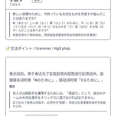
N3
動詞
てばなす
新しい目標のために、今持っている大切なものを手放すか悩んだこ
とはありますか？
新（あたら）しい目（もく）標（ひょう）のために、今（いま）持（も）
っている大（たい）切（せつ）なものを手（て）放（ばな）すか悩（な
や）んだことはありますか？
你是否曾为了新的目标，而烦恼是否要放弃现在所拥有的珍贵事物？
📝 文法ポイント / Grammar / Ngữ pháp
〜ために
N3
表示目的。用于表达为了实现前项内容而进行后项动作。前
面接名词时用「Nのために」，接动词时用「Vるために」。
例文
巨人が山岡投手を獲得するためには、「見返り」として、自分のチ
ームの大切な選手をオリックスに渡さなければなりません。
巨人队为了获得山冈投手，必须作为“回报”，将自己队里重要的选手交给欧
力士队。