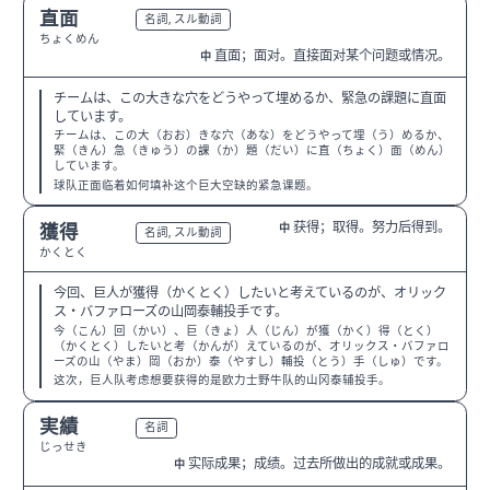
直面
N2
名詞, スル動詞
ちょくめん
直面；面对。直接面对某个问题或情况。
中
チームは、この大きな穴をどうやって埋めるか、緊急の課題に直面
しています。
チームは、この大（おお）きな穴（あな）をどうやって埋（う）めるか、
緊（きん）急（きゅう）の課（か）題（だい）に直（ちょく）面（めん）
しています。
球队正面临着如何填补这个巨大空缺的紧急课题。
获得；取得。努力后得到。
獲得
中
N2
名詞, スル動詞
かくとく
今回、巨人が獲得（かくとく）したいと考えているのが、オリック
ス・バファローズの山岡泰輔投手です。
今（こん）回（かい）、巨（きょ）人（じん）が獲（かく）得（とく）
（かくとく）したいと考（かんが）えているのが、オリックス・バファロ
ーズの山（やま）岡（おか）泰（やすし）輔投（とう）手（しゅ）です。
这次，巨人队考虑想要获得的是欧力士野牛队的山冈泰辅投手。
実績
N2
名詞
じっせき
实际成果；成绩。过去所做出的成就或成果。
中