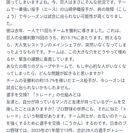
困ってしまいますよね。今、巨人はまさにそんな状況です。チー
ムで一番強い投手（エース）の山崎伊織投手が、肩の故障（こし
ょう）で今シーズンは試合に出られない可能性が高くなりまし
た。
彼は去年、一人で11回もチームを勝利に導きました。これは、
巨人の全勝利数70回のうち、約15.7%にあたります。例えるな
ら、大人気レストランのメインシェフが、突然いなくなってしま
ったようなものです。チームは、この大きな穴をどうやって埋め
るか、緊急の課題に直面しています。
あなたの周りのグループやチームで、もし中心的な人がいなくな
ってしまったら、どんな問題が起きると思いますか？
チームの全勝利の約15.7%を稼いだエース投手が、今シーズンは
試合に出られないかもしれません。
選手を交換？「トレード」の仕組みとは
友達と、自分が持っているマンガと友達が持っているゲームを交
換したことはありますか？プロ野球の世界にも、それに似た「ト
レード」という制度があります。チーム同士が、お互いのチーム
を強くするために選手を交換（こうかん）するのです。日本のプ
ロ野球では、2023年の1年間で13件、合計28人の選手がトレー