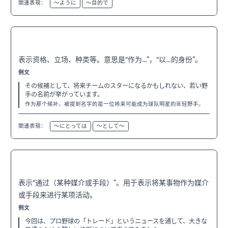
関連表現：
〜ように
〜目的で
〜として
N3
表示资格、立场、种类等。意思是“作为…”，“以…的身份”。
例文
その候補として、将来チームのスターになるかもしれない、若い野
手の名前が挙がっています。
作为那个候补，被提到名字的是一位将来可能成为球队明星的年轻野手。
関連表現：
〜にとっては
〜として〜
〜を通して
N3
表示“通过（某种媒介或手段）”。用于表示将某事物作为媒介
或手段来进行某项活动。
例文
今回は、プロ野球の「トレード」というニュースを通して、大きな