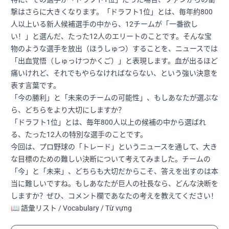
撃はさらに大きくなります。「ドラフト1位」とは、毎年約800
人以上いる新人候補選手の中から、12チームが「一番欲し
い！」と選んだ、たった12人のエリートのことです。そんな宝
物のような選手を放出（ほうしゅつ）することを、ニュースでは
「出血覚悟（しゅっけつかくご）」と表現します。血が出るほど
痛いけれど、それでもやらなければならない、という強い決意を
表す言葉です。
「今の勝利」と「未来のチームの可能性」、もしあなたが選ぶな
ら、どちらをより大切にしますか？
「ドラフト1位」とは、毎年800人以上の候補の中から選ばれ
る、たった12人の特別な選手のことです。
今回は、プロ野球の「トレード」というニュースを通して、大き
な目標のための難しい決断について考えてみました。チームの
「今」と「未来」、どちらも大切だからこそ、答えを出すのは本
当に難しいですね。もしあなたが巨人の社長なら、どんな決断を
しますか？ぜひ、コメント欄であなたの考えを教えてください！
📖 語彙リスト / Vocabulary / Từ vựng