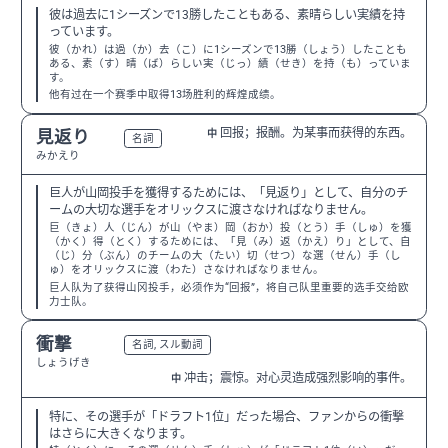
彼は過去に1シーズンで13勝したこともある、素晴らしい実績を持
っています。
彼（かれ）は過（か）去（こ）に1シーズンで13勝（しょう）したことも
ある、素（す）晴（ば）らしい実（じっ）績（せき）を持（も）っていま
す。
他有过在一个赛季中取得13场胜利的辉煌成绩。
回报；报酬。为某事而获得的东西。
見返り
中
N2
名詞
みかえり
巨人が山岡投手を獲得するためには、「見返り」として、自分のチ
ームの大切な選手をオリックスに渡さなければなりません。
巨（きょ）人（じん）が山（やま）岡（おか）投（とう）手（しゅ）を獲
（かく）得（とく）するためには、「見（み）返（かえ）り」として、自
（じ）分（ぶん）のチームの大（たい）切（せつ）な選（せん）手（し
ゅ）をオリックスに渡（わた）さなければなりません。
巨人队为了获得山冈投手，必须作为“回报”，将自己队里重要的选手交给欧
力士队。
衝撃
N2
名詞, スル動詞
しょうげき
冲击；震惊。对心灵造成强烈影响的事件。
中
特に、その選手が「ドラフト1位」だった場合、ファンからの衝撃
はさらに大きくなります。