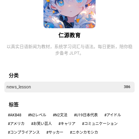
仁源教育
以真实日语新闻为教材，系统学习词汇与语法。每日更新，陪你稳
步备考 JLPT。
分类
news_lesson
386
标签
#AKB48
#N2レベル
#N2文法
#U19日本代表
#アイドル
#アメリカ
#お笑い芸人
#キャリア
#コミュニケーション
#コンプライアンス
#サッカー
#ニホンカモシカ