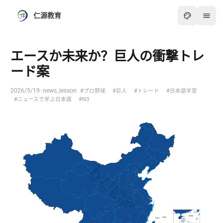
仁源教育
エースか未来か？巨人の衝撃トレ
ード案
2026/5/19
· news_lesson
#プロ野球
#巨人
#トレード
#日本語学習
#ニュースで学ぶ日本語
#N3