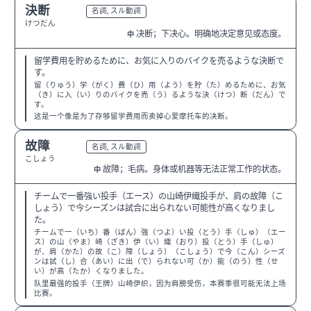
決断
N3
名詞, スル動詞
けつだん
决断；下决心。明确地决定意见或态度。
中
留学費用を貯めるために、お気に入りのバイクを売るような決断で
す。
留（りゅう）学（がく）費（ひ）用（よう）を貯（た）めるために、お気
（き）に入（い）りのバイクを売（う）るような決（けつ）断（だん）で
す。
这是一个像是为了存够留学费用而卖掉心爱摩托车的决断。
故障
N3
名詞, スル動詞
こしょう
故障；毛病。身体或机器等无法正常工作的状态。
中
チームで一番強い投手（エース）の山崎伊織投手が、肩の故障（こ
しょう）で今シーズンは試合に出られない可能性が高くなりまし
た。
チームで一（いち）番（ばん）強（つよ）い投（とう）手（しゅ）（エー
ス）の山（やま）崎（ざき）伊（い）織（おり）投（とう）手（しゅ）
が、肩（かた）の故（こ）障（しょう）（こしょう）で今（こん）シーズ
ンは試（し）合（あい）に出（で）られない可（か）能（のう）性（せ
い）が高（たか）くなりました。
队里最强的投手（王牌）山崎伊织，因为肩膀受伤，本赛季很可能无法上场
比赛。