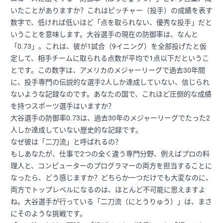
いたことがありますか？これはピッチャー（投手）の成績を表す
数字で、低ければ低いほど「点を取られない、優秀な投手」だと
いうことを意味します。大谷選手の現在の防御率は、なんと
「0.73」。これは、彼が1試合（9イニング）を全部投げたと仮
定して、相手チームに取られる点数が平均で1点以下だというこ
とです。この数字は、アメリカのメジャーリーグで過去30年間
に、投手専門の伝説的な選手2人しか達成していない、信じられ
ないような記録なのです。あなたの国で、これほど圧倒的な成績
を持つスポーツ選手はいますか？
大谷選手の防御率0.73は、過去30年のメジャーリーグでたった2
人しか達成していない歴史的な記録です。
なぜ彼は「二刀流」と呼ばれるの？
もしあなたが、仕事で2つの全く違う専門分野、例えばプロの料
理人と、コンピューターのプログラマーの両方を担当することに
なったら、どう感じますか？どちらか一つだけでも大変なのに、
両方でトップレベルになるのは、ほとんど不可能に思えますよ
ね。大谷選手が行っている「二刀流（にとうりゅう）」は、まさ
にそのような挑戦です。