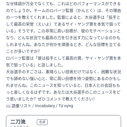
なぜ体調が万全でなくても、これほどのパフォーマンスができる
のでしょうか。チームのロバーツ監督（かんとく）は、その理由
の一つを教えてくれました。監督によると、大谷選手は「投手と
して最高の栄誉（えいよ）であるサイ・ヤング賞を本気で狙って
いる」そうです。この非常に高い目標が、彼のモチベーションと
なり、どんな状況でも最高の力を引き出す力になっているのかも
しれませんね。あなたが何かを頑張るとき、どんな目標を立てる
ことが多いですか？
ロバーツ監督は「彼は投手として最高の賞、サイ・ヤング賞を本
気で狙っている」と話しました。
大谷選手のすごさは、素晴らしい技術だけではなく、困難な状況
でも諦めない強い心と、常に高い目標を持つ姿勢にあるのかもし
れませんね。このニュースを知っていると、日本人との会話もも
っと楽しくなるはずです。あなたは大谷選手のこのニュースをど
う思いましたか？ぜひコメントで教えてください！
📖 語彙リスト / Vocabulary / Từ vựng
二刀流
N2
名詞