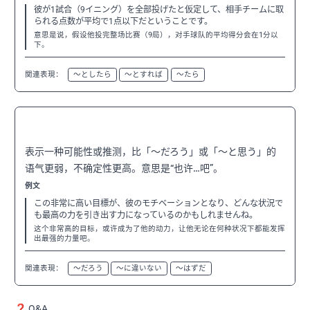
彼が1試合（9イニング）を全部投げたと仮定して、相手チームに取
られる点数が平均で1点以下だということです。
意思是说，假设他投完整场比赛（9局），对手球队的平均得分会在1分以
下。
関連表現：
〜としたら
〜とすれば
〜たら
〜のかもしれない
N3
表示一种可能性或推测，比「〜だろう」或「〜と思う」的
语气更弱，不确定性更高。意思是“也许…吧”。
例文
この非常に高い目標が、彼のモチベーションとなり、どんな状況で
も最高の力を引き出す力になっているのかもしれませんね。
这个非常高的目标，或许成为了他的动力，让他无论在何种状况下都能发挥
出最强的力量吧。
関連表現：
〜だろう
〜に違いない
〜はずだ
❓ Q&A