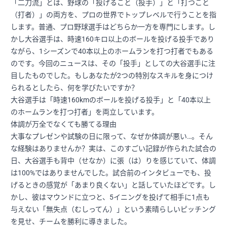
「二刀流」とは、野球の「投げること（投手）」と「打つこと
（打者）」の両方を、プロの世界でトップレベルで行うことを指
します。普通、プロ野球選手はどちらか一方を専門にします。し
かし大谷選手は、時速160キロ以上のボールを投げる投手であり
ながら、1シーズンで40本以上のホームランを打つ打者でもある
のです。今回のニュースは、その「投手」としての大谷選手に注
目したものでした。もしあなたが2つの特別なスキルを身につけ
られるとしたら、何を学びたいですか？
大谷選手は「時速160kmのボールを投げる投手」と「40本以上
のホームランを打つ打者」を両立しています。
体調が万全でなくても勝てる理由
大事なプレゼンや試験の日に限って、なぜか体調が悪い…。そん
な経験はありませんか？実は、このすごい記録が作られた試合の
日、大谷選手も背中（せなか）に張（は）りを感じていて、体調
は100%ではありませんでした。試合前のインタビューでも、投
げるときの感覚が「あまり良くない」と話していたほどです。し
かし、彼はマウンドに立つと、5イニングを投げて相手に1点も
与えない「無失点（むしってん）」という素晴らしいピッチング
を見せ、チームを勝利に導きました。