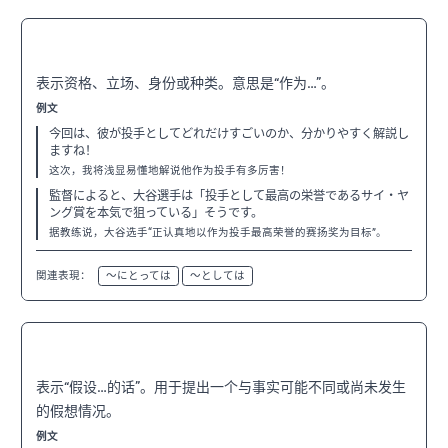
〜として
N3
表示资格、立场、身份或种类。意思是“作为…”。
例文
今回は、彼が投手としてどれだけすごいのか、分かりやすく解説し
ますね！
这次，我将浅显易懂地解说他作为投手有多厉害！
監督によると、大谷選手は「投手として最高の栄誉であるサイ・ヤ
ング賞を本気で狙っている」そうです。
据教练说，大谷选手“正认真地以作为投手最高荣誉的赛扬奖为目标”。
関連表現：
〜にとっては
〜としては
〜たと仮定して
N2
表示“假设…的话”。用于提出一个与事实可能不同或尚未发生
的假想情况。
例文