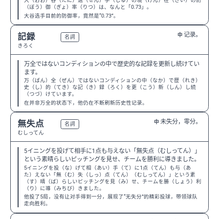
大（おお）谷（たに）選（せん）手（しゅ）の現（げん）在（ざい）の防
（ぼう）御（ぎょ）率（りつ）は、なんと「0.73」。
大谷选手目前的防御率，竟然是“0.73”。
记录。
記録
中
N3
名詞
きろく
万全ではないコンディションの中で歴史的な記録を更新し続けてい
ます。
万（ばん）全（ぜん）ではないコンディションの中（なか）で歴（れき）
史（し）的（てき）な記（き）録（ろく）を更（こう）新（しん）し続
（つづ）けています。
在并非万全的状态下，他仍在不断刷新历史性记录。
未失分，零分。
無失点
中
N2
名詞
むしってん
5イニングを投げて相手に1点も与えない「無失点（むしってん）」
という素晴らしいピッチングを見せ、チームを勝利に導きました。
5イニングを投（な）げて相（あい）手（て）に1点（てん）も与（あ
た）えない「無（む）失（しっ）点（てん）（むしってん）」という素
（す）晴（ば）らしいピッチングを見（み）せ、チームを勝（しょう）利
（り）に導（みちび）きました。
他投了5局，没有让对手得到一分，展现了“无失分”的精彩投球，带领球队
走向胜利。