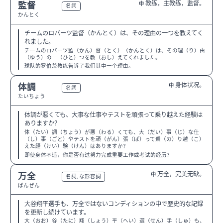
教练，主教练，监督。
監督
中
N3
名詞
かんとく
チームのロバーツ監督（かんとく）は、その理由の一つを教えてく
れました。
チームのロバーツ監（かん）督（とく）（かんとく）は、その理（り）由
（ゆう）の一（ひと）つを教（おし）えてくれました。
球队的罗伯茨教练告诉了我们其中一个理由。
身体状况。
体調
中
N3
名詞
たいちょう
体調が悪くても、大事な仕事やテストを頑張って乗り越えた経験は
ありますか？
体（たい）調（ちょう）が悪（わる）くても、大（だい）事（じ）な仕
（し）事（ごと）やテストを頑（がん）張（ば）って乗（の）り越（こ）
えた経（けい）験（けん）はありますか？
即使身体不适，你是否有过努力完成重要工作或考试的经历？
万全，完美无缺。
万全
中
N2
名詞, な形容詞
ばんぜん
大谷翔平選手も、万全ではないコンディションの中で歴史的な記録
を更新し続けています。
大（おお）谷（たに）翔（しょう）平（へい）選（せん）手（しゅ）も、