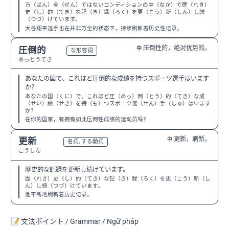
万（ばん）全（ぜん）ではないコンディションの中（なか）で歴（れき）
史（し）的（てき）な記（き）録（ろく）を更（こう）新（しん）し続
（つづ）けています。
大谷翔平选手也在并非万全的状态下，持续刷新着历史性记录。
压倒性的，绝对优势的。
圧倒的
中
N2
な形容詞
あっとうてき
あなたの国で、これほど圧倒的な成績を持つスポーツ選手はいます
か？
あなたの国（くに）で、これほど圧（あっ）倒（とう）的（てき）な成
（せい）績（せき）を持（も）つスポーツ選（せん）手（しゅ）はいます
か？
在你的国家，有拥有如此压倒性成绩的运动员吗？
更新，刷新。
更新
中
N3
名詞, する動詞
こうしん
歴史的な記録を更新し続けています。
歴（れき）史（し）的（てき）な記（き）録（ろく）を更（こう）新（し
ん）し続（つづ）けています。
他不断地刷新着历史记录。
📝 文法ポイント / Grammar / Ngữ pháp