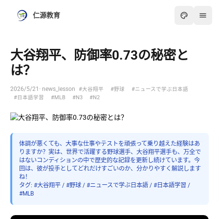
仁源教育
大谷翔平、防御率0.73の秘密と
は？
2026/5/21
· news_lesson
#大谷翔平
#野球
#ニュースで学ぶ日本語
#日本語学習
#MLB
#N3
#N2
体調が悪くても、大事な仕事やテストを頑張って乗り越えた経験はあ
りますか？実は、世界で活躍する野球選手、大谷翔平選手も、万全で
はないコンディションの中で歴史的な記録を更新し続けています。今
回は、彼が投手としてどれだけすごいのか、分かりやすく解説します
ね！
タグ: #大谷翔平 / #野球 / #ニュースで学ぶ日本語 / #日本語学習 /
#MLB