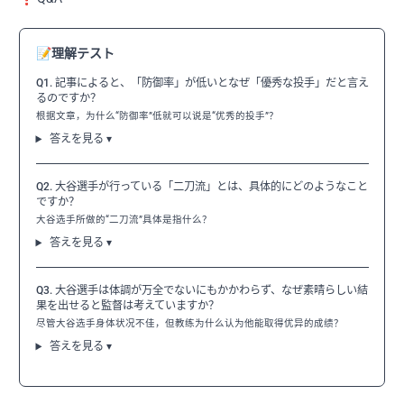
📝
理解テスト
Q1. 記事によると、「防御率」が低いとなぜ「優秀な投手」だと言え
るのですか？
根据文章，为什么“防御率”低就可以说是“优秀的投手”？
答えを見る ▾
Q2. 大谷選手が行っている「二刀流」とは、具体的にどのようなこと
ですか？
大谷选手所做的“二刀流”具体是指什么？
答えを見る ▾
Q3. 大谷選手は体調が万全でないにもかかわらず、なぜ素晴らしい結
果を出せると監督は考えていますか？
尽管大谷选手身体状况不佳，但教练为什么认为他能取得优异的成绩？
答えを見る ▾