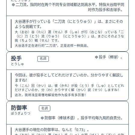
にとうりゅう
二刀流，指同时在两个不同专业领域都达到高水平，特指大谷翔平同
中
时作为投手和击球手。
大谷選手が行っている「二刀流（にとうりゅう）」は、まさにその
ような挑戦です。
大（おお）谷（たに）選（せん）手（しゅ）が行（おこな）っている「二
（に）刀（とう）流（りゅう）（にとうりゅう）」は、まさにそのような
挑（ちょう）戦（せん）です。
大谷选手正在进行的“二刀流”，正是这样一种挑战。
投手（棒球）。
投手
中
N3
名詞
とうしゅ
今回は、彼が投手としてどれだけすごいのか、分かりやすく解説し
ますね！
今（こん）回（かい）は、彼（かれ）が投（とう）手（しゅ）としてどれ
だけすごいのか、分（わ）かりやすく解（かい）説（せつ）しますね！
这次，我将浅显易懂地解说他作为投手有多厉害！
防御率
N2
名詞
ぼうぎょりつ
防御率（棒球术语），投手平均每九局的自责分。
中
大谷選手の現在の防御率は、なんと「0.73」。