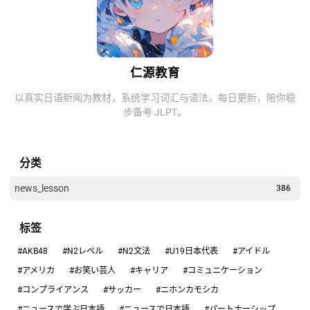
仁源教育
以真实日语新闻为教材，系统学习词汇与语法。每日更新，陪你稳
步备考 JLPT。
分类
news_lesson
386
标签
#AKB48
#N2レベル
#N2文法
#U19日本代表
#アイドル
#アメリカ
#お笑い芸人
#キャリア
#コミュニケーション
#コンプライアンス
#サッカー
#ニホンカモシカ
#ニュースで学ぶ日本語
#ニュースで日本語
#パートナーシップ