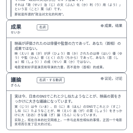
それは「政（せい）治（じ）の文（ぶん）化（か）利（り）用（よう）」
という言（こと）葉（ば）です。
那就是所谓的“政治对文化的利用”。
成果，结果
成果
中
N3
名詞
せいか
映画が評価されたのは俳優や監督の力であって、あなた（首相）の
成果ではない。
映（えい）画（が）が評（ひょう）価（か）されたのは俳（はい）優（ゆ
う）や監（かん）督（とく）の力（ちから）であって、あなた（首（し
ゅ）相（しょう））の成（せい）果（か）ではない。
电影受到好评是演员和导演的力量，而不是你（首相）的成果。
议论，讨论
議論
中
N3
名詞・する動詞
ぎろん
実は今、日本のSNSでこれと少し似たようなことが、映画の賞をき
っかけに大きな議論になっています。
実（じつ）は今（いま）、日（に）本（ほん）のSNSでこれと少（すこ）
し似（に）たようなことが、映（えい）画（が）の賞（しょう）をきっか
けに大（おお）きな議（ぎ）論（ろん）になっています。
实际上，现在日本的社交网络上，一件与此有些相似的事情，正因一个电影
奖项而引发了巨大的讨论。