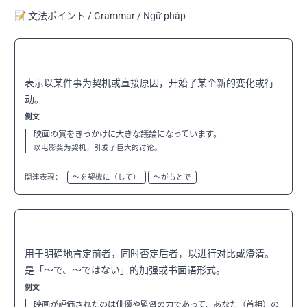
📝 文法ポイント / Grammar / Ngữ pháp
〜をきっかけに
N2
表示以某件事为契机或直接原因，开始了某个新的变化或行
动。
例文
映画の賞をきっかけに大きな議論になっています。
以电影奖为契机，引发了巨大的讨论。
関連表現：
〜を契機に（して）
〜がもとで
〜であって、〜ではない
N2
用于明确地肯定前者，同时否定后者，以进行对比或澄清。
是「〜で、〜ではない」的加强或书面语形式。
例文
映画が評価されたのは俳優や監督の力であって、あなた（首相）の