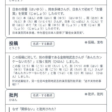
じゅしょう
日本の俳優（はいゆう）、岡本多緒さんが、日本人で初めて「女優
賞」を受賞（じゅしょう）したのです。
日（に）本（ほん）の俳（はい）優（ゆう）（はいゆう）、岡（おか）本
（もと）多（た）緒（いとぐち）さんが、日本（にっぽん）人（じん）で
初（はじ）めて「女（じょ）優（ゆう）賞（しょう）」を受（じゅ）賞
（しょう）（じゅしょう）したのです。
日本演员冈本多绪，作为首位日本人获得了“最佳女演员奖”。
投稿，发布
投稿
中
N3
名詞・する動詞
とうこう
この投稿に対して、別の俳優である金剛地武志さんが「あんたカン
ケーないだろ？」と強く批判（ひはん）しました。
この投（とう）稿（こう）に対（たい）して、別（べつ）の俳（はい）優
（ゆう）である金（こん）剛（ごう）地（じ）武（たけ）志（し）さんが
「あんたカンケーないだろ？」と強（つよ）く批（ひ）判（はん）（ひは
ん）しました。
针对这篇帖子，另一位名叫金刚地武志的演员强烈批评道：“这不关你的事
吧？”
批评，批判
批判
中
N3
名詞・する動詞
ひはん
なぜ「関係ない」と批判された？