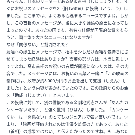
もちろん、日本のリーダーである高市首相（しゅしょう）も、す
ぐにお祝いのメッセージをX（旧Twitter）に投稿（とうこう）し
ました。ここまでは、よくある心温まるニュースですよね。しか
し、この首相のメッセージが、後に大きな議論の原因になってし
まったのです。あなたの国でも、有名な俳優が国際的な賞をもら
うと、国全体で大きなニュースになりますか？
なぜ「関係ない」と批判された？
友達への誕生日メッセージで、相手を少しだけ複雑な気持ちにさ
せてしまった経験はありますか？言葉の選び方は、本当に難しい
ですよね。高市首相のお祝いの言葉が問題になったのは、その内
容でした。メッセージには、お祝いの言葉と一緒に「この映画の
制作には、政府が約3,000万円のお金を出して支援（しえん）し
ました」という内容が書かれていたのです。この政府からのお金
を「助成（じょせい）」と言います。
この投稿に対して、別の俳優である金剛地武志さんが「あんたカ
ンケーないだろ？」と強く批判（ひはん）しました。「カンケー
ない」は「関係ない」のとてもカジュアルで強い言い方です。つ
まり、「映画が評価されたのは俳優や監督の力であって、あなた
（首相）の成果ではない」と伝えたかったのですね。もしあなた