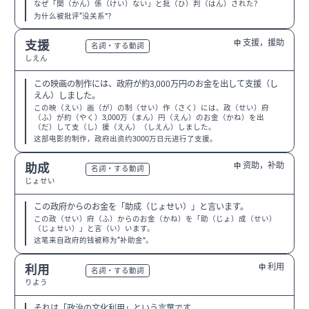
なぜ「関（かん）係（けい）ない」と批（ひ）判（はん）された？
为什么被批评“没关系”？
支援，援助
支援
中
N3
名詞・する動詞
しえん
この映画の制作には、政府が約3,000万円のお金を出して支援（し
えん）しました。
この映（えい）画（が）の制（せい）作（さく）には、政（せい）府
（ふ）が約（やく）3,000万（まん）円（えん）のお金（かね）を出
（だ）して支（し）援（えん）（しえん）しました。
这部电影的制作，政府出资约3000万日元进行了支援。
资助，补助
助成
中
N2
名詞・する動詞
じょせい
この政府からのお金を「助成（じょせい）」と言います。
この政（せい）府（ふ）からのお金（かね）を「助（じょ）成（せい）
（じょせい）」と言（い）います。
这笔来自政府的钱被称为“补助金”。
利用
利用
中
N3
名詞・する動詞
りよう
それは「政治の文化利用」という言葉です。