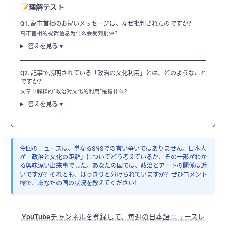
📝
理解テスト
Q1. 高市首相のお祝いメッセージは、なぜ批判されたのですか？
高市首相的祝贺信息为什么会受到批评？
答えを見る ▾
Q2. 記事で説明されている「政治の文化利用」とは、どのようなこと
ですか？
文章中解释的“政治对文化的利用”是指什么？
答えを見る ▾
今回のニュースは、単なるSNSでの言い争いではありません。日本人
が「政治と文化の距離」についてどう考えているか、その一部がわか
る興味深い出来事でした。あなたの国では、政治とアートの関係は近
いですか？それとも、はっきりと分けられていますか？ぜひコメント
欄で、あなたの国の状況を教えてください！
YouTubeチャンネルを登録して、毎週の日本語ニュースレ