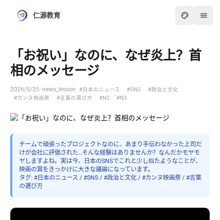
仁源教育
「お祝い」なのに、なぜ炎上？首
相のメッセージ
2026/5/25
· news_lesson
#日本のニュース
#SNS
#政治と文化
#カンヌ映画祭
#言葉の選び方
#N2
#N3
チームで頑張ったプロジェクトなのに、あまり手伝わなかった上司だ
けが会社に評価された…そんな経験はありませんか？なんだかモヤモ
ヤしますよね。実は今、日本のSNSでこれと少し似たようなことが、
映画の賞をきっかけに大きな議論になっています。
タグ: #日本のニュース / #SNS / #政治と文化 / #カンヌ映画祭 / #言葉
の選び方