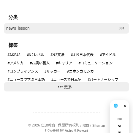
分类
news_lesson
381
标签
#AKB48
#N2レベル
#N2文法
#U19日本代表
#アイドル
#アメリカ
#お笑い芸人
#キャリア
#コミュニケーション
#コンプライアンス
#サッカー
#ニホンカモシカ
#ニュースで学ぶ日本語
#ニュースで日本語
#パートナーシップ
更多
#ハンタウイルス
#フィギュアスケート
#リーダーシップ
#りくりゅう
#人手不足
#健康
#働き方
#円安
#円高円安
#国際関係
#坂本花織
#大学スポーツ
#失敗談
#安全
×
🌐
中文
#安全管理
#情報リテラシー
#感動する話
#旅行の安全
EN
#日本のテレビ
#日本のニュース
#日本の仕事
#日本の文化
©
2026
仁源教育
· 保留所有权利 /
RSS
/
Sitemap
VI
#日本社会
#日本語ニュース
#日本語学習
#沖縄
#為替介入
Powered by
Astro
&
Fuwari