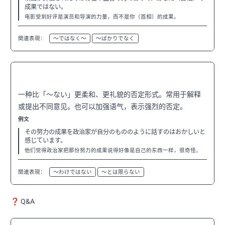
成果ではない。
电影受到好评是演员和导演的力量，而不是你（首相）的成果。
関連表現：
〜ではなく〜
〜ばかりでなく
〜のではない
N3
一种比「〜ない」更柔和、更礼貌的否定形式。常用于解释
或提出不同意见。也可以加强语气，表示强烈的否定。
例文
その努力の成果を政治家が自分のもののように話すのはおかしいと
感じています。
他们觉得政治家把那份努力的成果说得好像是自己的东西一样，很奇怪。
関連表現：
〜わけではない
〜とは限らない
❓ Q&A