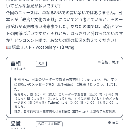
いてどんな意見が多いですか？
今回のニュースは、単なるSNSでの言い争いではありません。日
本人が「政治と文化の距離」についてどう考えているか、その一
部がわかる興味深い出来事でした。あなたの国では、政治とアー
トの関係は近いですか？それとも、はっきりと分けられています
か？ぜひコメント欄で、あなたの国の状況を教えてください！
📖 語彙リスト / Vocabulary / Từ vựng
首相，总理
首相
中
N2
名詞
しゅしょう
もちろん、日本のリーダーである高市首相（しゅしょう）も、すぐ
にお祝いのメッセージをX（旧Twitter）に投稿（とうこう）しまし
た。
もちろん、日（に）本（ほん）のリーダーである高（たか）市（いち）首
（しゅ）相（しょう）（しゅしょう）も、すぐにお祝（いわ）いのメッセ
ージをX（旧（きゅう）Twitter）に投（とう）稿（こう）（とうこう）し
ました。
当然，日本的领导人高市首相也立刻在X（旧Twitter）上发布了祝贺信息。
获奖
受賞
中
N2
名詞・する動詞