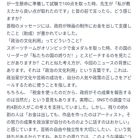
が一生懸命に準備して試験で100点を取った時、先生が「私が教
えたから良い点が取れたのです」と皆の前で言ったら、どう感じ
ますか？
首相のメッセージには、政府が映画の制作にお金を出して支援し
たこと（助成）が書かれていました。
「政治の文化利用」ってどういうこと？
スポーツチームがオリンピックで金メダルを取った時、その国の
リーダーが「私たちの国の誇りだ！」とスピーチするのを見たこ
とがありますか？これと似た考え方が、今回のニュースの背景に
あります。それは「政治の文化利用」という言葉です。これは、
政治家が文化や芸術の成功を、自分の人気や政策の正しさをアピ
ールするために使うことを指します。
もちろん、「税金を使ったのだから、政府がその成果を報告する
のは当然だ」という意見もあります。実際に、SNSでの調査では
約4割の人がこの考えを支持していました。しかし、残りの約6
割の人は「お金は出しても、作品を作ったのはアーティスト。そ
の努力の成果を政治家が自分のもののように話すのはおかしい」
と感じています。芸術の自由や独立性を大切にしたい、という気
持ちがあるからですね。あなたの周りでは、このような議論につ