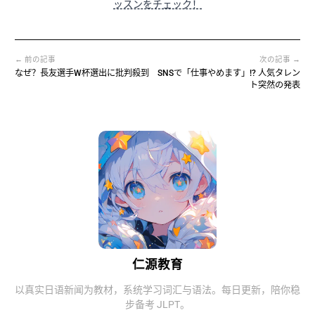
ッスンをチェック！
← 前の記事
次の記事 →
なぜ？長友選手W杯選出に批判殺到
SNSで「仕事やめます」!? 人気タレン
ト突然の発表
仁源教育
以真实日语新闻为教材，系统学习词汇与语法。每日更新，陪你稳
步备考 JLPT。