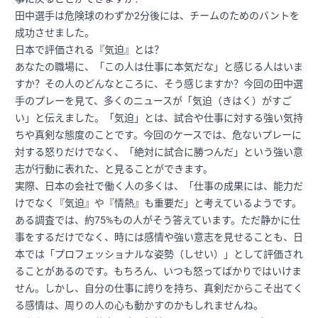
田中選手は危険球のわずか2分後には、チームのためのバントを
成功させました。
日本で評価される『気迫』とは？
あなたの職場に、「この人は仕事に本気だな」と感じる人はいま
すか？その人のどんなところに、そう感じますか？今回の田中選
手のプレーを見て、多くのニュースが「気迫（きはく）がすご
い」と伝えました。「気迫」とは、試合や仕事に対する強い気持
ちや真剣な態度のことです。今回のケースでは、危ないプレーに
対する怒りだけでなく、「絶対に試合に勝つんだ」という強い意
志が行動に表れた、と見ることができます。
実際、日本の会社で働く人の多くは、「仕事の成果には、能力だ
けでなく『気迫』や『情熱』も重要だ」と考えているようです。
ある調査では、約75%もの人がそう答えています。ただ静かに仕
事をするだけでなく、時には感情や強い意志を見せることも、日
本では「プロフェッショナルな姿勢（しせい）」として評価され
ることがあるのです。もちろん、いつも怒ってばかりではいけま
せん。しかし、自分の仕事に誇りを持ち、真剣だからこそ出てく
る感情は、周りの人の心も動かすのかもしれませんね。