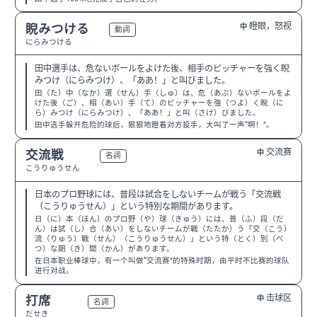
瞪眼，怒视
睨みつける
中
N1
動詞
にらみつける
田中選手は、危ないボールをよけた後、相手のピッチャーを強く睨
みつけ（にらみつけ）、「ああ！」と叫びました。
田（た）中（なか）選（せん）手（しゅ）は、危（あぶ）ないボールをよ
けた後（ご）、相（あい）手（て）のピッチャーを強（つよ）く睨（に
ら）みつけ（にらみつけ）、「ああ！」と叫（さけ）びました。
田中选手躲开危险的球后，狠狠地瞪着对方投手，大叫了一声“啊！”。
交流赛
交流戦
中
N3
名詞
こうりゅうせん
日本のプロ野球には、普段は試合をしないチームが戦う「交流戦
（こうりゅうせん）」という特別な期間があります。
日（に）本（ほん）のプロ野（や）球（きゅう）には、普（ふ）段（だ
ん）は試（し）合（あい）をしないチームが戦（たたか）う「交（こう）
流（りゅう）戦（せん）（こうりゅうせん）」という特（とく）別（べ
つ）な期（き）間（かん）があります。
在日本职业棒球中，有一个叫做“交流赛”的特殊时期，由平时不比赛的球队
进行对战。
击球区
打席
中
N2
名詞
だせき