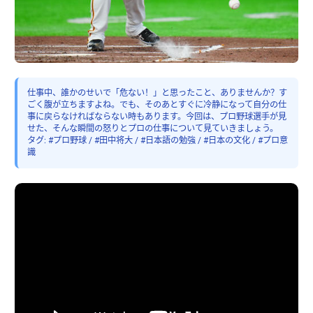
仕事中、誰かのせいで「危ない！」と思ったこと、ありませんか？す
ごく腹が立ちますよね。でも、そのあとすぐに冷静になって自分の仕
事に戻らなければならない時もあります。今回は、プロ野球選手が見
せた、そんな瞬間の怒りとプロの仕事について見ていきましょう。
タグ: #プロ野球 / #田中将大 / #日本語の勉強 / #日本の文化 / #プロ意
識