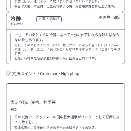
か放（ほう）送（そう）に間（ま）に合（あ）わせました。
我当时大脑一片空白，但立刻转换了心情，用备用数据总算赶上了播出。
冷静，镇定
冷静
中
N3
名詞, 形容動詞
れいせい
でも、そのあとすぐに冷静になって自分の仕事に戻らなければなら
ない時もあります。
でも、そのあとすぐに冷（れい）静（せい）になって自（じ）分（ぶん）
の仕（し）事（ごと）に戻（もど）らなければならない時（とき）もあり
ます。
但是，有时候之后必须立刻冷静下来，回到自己的工作中。
📝 文法ポイント / Grammar / Ngữ pháp
〜として
N3
表示立场、资格、种类等。
例文
その試合で、ピッチャーの田中将大選手がバッターとして打席に立
った時でした。
那场比赛中，投手田中将大选手作为击球手站上了击球区。