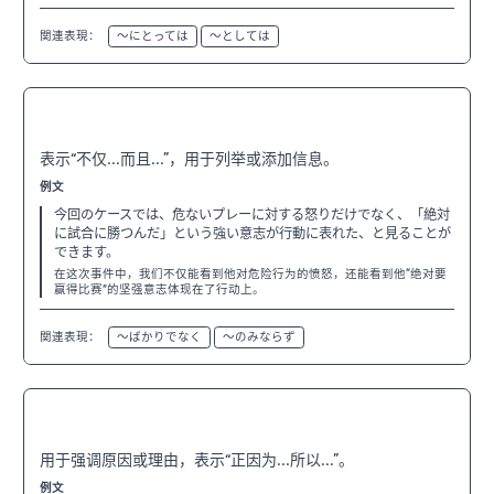
関連表現：
〜にとっては
〜としては
〜だけでなく
N3
表示“不仅...而且...”，用于列举或添加信息。
例文
今回のケースでは、危ないプレーに対する怒りだけでなく、「絶対
に試合に勝つんだ」という強い意志が行動に表れた、と見ることが
できます。
在这次事件中，我们不仅能看到他对危险行为的愤怒，还能看到他“绝对要
赢得比赛”的坚强意志体现在了行动上。
関連表現：
〜ばかりでなく
〜のみならず
〜からこそ
N2
用于强调原因或理由，表示“正因为...所以...”。
例文