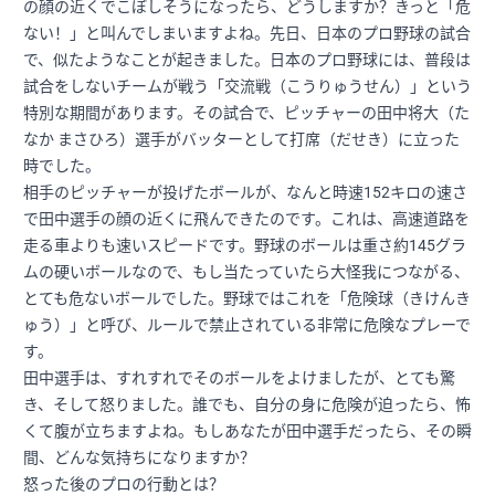
の顔の近くでこぼしそうになったら、どうしますか？きっと「危
ない！」と叫んでしまいますよね。先日、日本のプロ野球の試合
で、似たようなことが起きました。日本のプロ野球には、普段は
試合をしないチームが戦う「交流戦（こうりゅうせん）」という
特別な期間があります。その試合で、ピッチャーの田中将大（た
なか まさひろ）選手がバッターとして打席（だせき）に立った
時でした。
相手のピッチャーが投げたボールが、なんと時速152キロの速さ
で田中選手の顔の近くに飛んできたのです。これは、高速道路を
走る車よりも速いスピードです。野球のボールは重さ約145グラ
ムの硬いボールなので、もし当たっていたら大怪我につながる、
とても危ないボールでした。野球ではこれを「危険球（きけんき
ゅう）」と呼び、ルールで禁止されている非常に危険なプレーで
す。
田中選手は、すれすれでそのボールをよけましたが、とても驚
き、そして怒りました。誰でも、自分の身に危険が迫ったら、怖
くて腹が立ちますよね。もしあなたが田中選手だったら、その瞬
間、どんな気持ちになりますか？
怒った後のプロの行動とは？