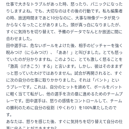
仕事で大きなトラブルがあった時、怒ったり、パニックになった
りしますよね。でも、大切なのはその後の行動です。私も編集者
の時、放送時間まであと10分なのに、大事な映像データが見つ
からなくなったことがありました。頭が真っ白になりましたが、
すぐに気持ちを切り替えて、予備のデータでなんとか放送に間に
合わせました。
田中選手は、危ないボールをよけた後、相手のピッチャーを強く
睨みつけ（にらみつけ）、「ああ！」と叫びました。とても怒っ
ていたのが分かりますね。このように、とても激しく怒ることを
「激高（げきこう）する」と言います。しかし、彼はそのままず
っと怒っていたわけではありません。試合が再開されると、すぐ
に次の自分の仕事に取りかかりました。それは「バント」とい
うプレーです。これは、自分のヒットを諦めて、ボールをバット
に軽く当てて転がし、他の選手を次の塁に進めるためのチームプ
レーです。田中選手は、怒りの感情をコントロールして、チーム
の勝利のために自分の役割（やくわり）を100%果たしたので
す。
あなたは、怒りを感じた後、すぐに気持ちを切り替えて自分の仕
事に戻ることができますか？