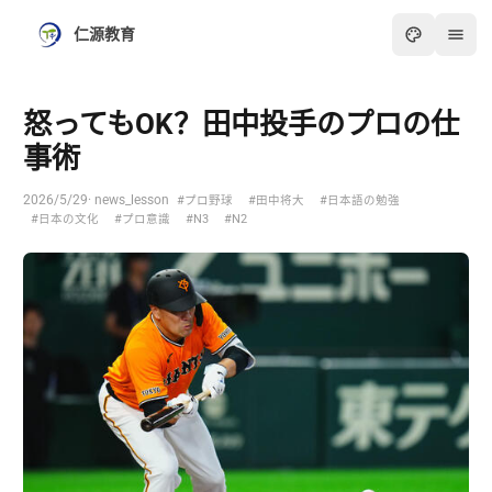
仁源教育
怒ってもOK？田中投手のプロの仕
事術
2026/5/29
· news_lesson
#プロ野球
#田中将大
#日本語の勉強
#日本の文化
#プロ意識
#N3
#N2