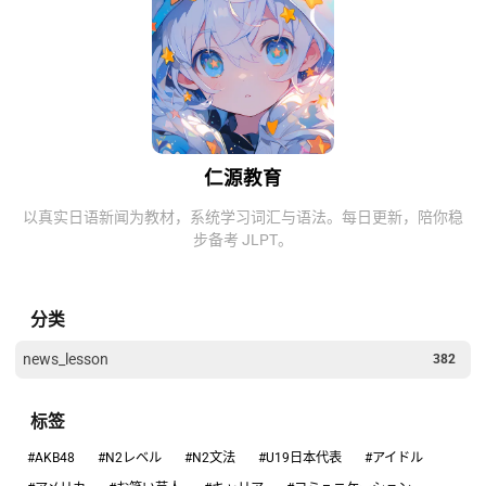
仁源教育
以真实日语新闻为教材，系统学习词汇与语法。每日更新，陪你稳
步备考 JLPT。
分类
news_lesson
382
标签
#AKB48
#N2レベル
#N2文法
#U19日本代表
#アイドル