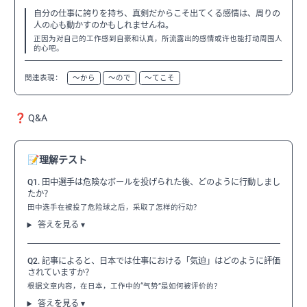
自分の仕事に誇りを持ち、真剣だからこそ出てくる感情は、周りの
人の心も動かすのかもしれませんね。
正因为对自己的工作感到自豪和认真，所流露出的感情或许也能打动周围人
的心吧。
関連表現：
〜から
〜ので
〜てこそ
❓ Q&A
📝
理解テスト
Q1. 田中選手は危険なボールを投げられた後、どのように行動しまし
たか？
田中选手在被投了危险球之后，采取了怎样的行动？
答えを見る ▾
Q2. 記事によると、日本では仕事における「気迫」はどのように評価
されていますか？
根据文章内容，在日本，工作中的“气势”是如何被评价的？
答えを見る ▾