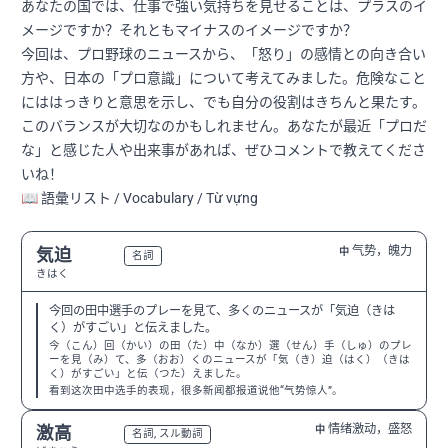
あなたの国では、仕事で強い気持ちを見せることは、プラスのイ
メージですか？それともマイナスのイメージですか？
今回は、プロ野球のニュースから、「怒り」の感情との向き合い
方や、日本の「プロ意識」について考えてみました。危険なこと
にははっきりと意思を示し、でも自分の役割はきちんと果たす。
このバランスが大切なのかもしれません。あなたが最近「プロだ
な」と感じた人や出来事があれば、ぜひコメントで教えてくださ
いね！
📖 語彙リスト / Vocabulary / Từ vựng
气势，魄力
気迫
中
N2
名詞
きはく
今回の田中選手のプレーを見て、多くのニュースが「気迫（きは
く）がすごい」と伝えました。
今（こん）回（かい）の田（た）中（なか）選（せん）手（しゅ）のプレ
ーを見（み）て、多（おお）くのニュースが「気（き）迫（はく）（きは
く）がすごい」と伝（つた）えました。
看到这次田中选手的表现，很多新闻都报道说他“气势惊人”。
情绪激动，盛怒
激高
中
N1
名詞, スル動詞