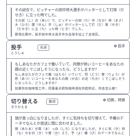
その試合で、ピッチャーの田中将大選手がバッターとして打席（だ
せき）に立った時でした。
その試（し）合（あい）で、ピッチャーの田（た）中（なか）将（まさ）
大（ひろ）選（せん）手（しゅ）がバッターとして打（だ）席（せき）
（だせき）に立（た）った時（とき）でした。
那场比赛中，投手田中将大选手作为击球手站上了击球区。
投手
投手
中
N3
名詞
とうしゅ
もしあなたがカフェで働いていて、同僚が熱いコーヒーをあなたの
顔の近くでこぼしそうになったら、どうしますか？
もしあなたがカフェで働（はたら）いていて、同（どう）僚（りょう）が
熱（あつ）いコーヒーをあなたの顔（かお）の近（ちか）くでこぼしそう
になったら、どうしますか？
如果你在咖啡馆工作，同事差点把热咖啡洒在你脸附近，你会怎么做？
切换，转换
切り替える
中
N3
動詞
きりかえる
頭が真っ白になりましたが、すぐに気持ちを切り替えて、予備のデ
ータでなんとか放送に間に合わせました。
頭（あたま）が真（ま）っ白（しろ）になりましたが、すぐに気（き）持
（も）ちを切（き）り替（か）えて、予（よ）備（び）のデータでなんと