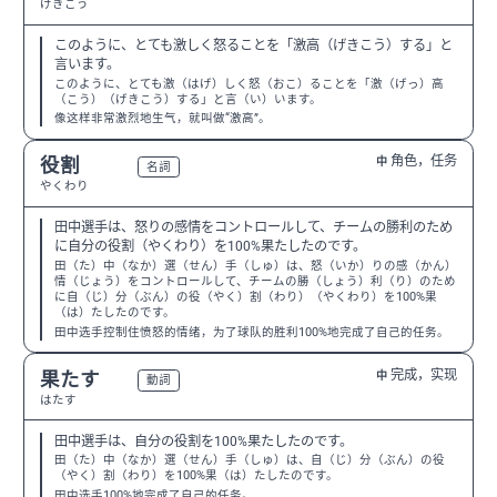
げきこう
このように、とても激しく怒ることを「激高（げきこう）する」と
言います。
このように、とても激（はげ）しく怒（おこ）ることを「激（げっ）高
（こう）（げきこう）する」と言（い）います。
像这样非常激烈地生气，就叫做“激高”。
角色，任务
役割
中
N3
名詞
やくわり
田中選手は、怒りの感情をコントロールして、チームの勝利のため
に自分の役割（やくわり）を100%果たしたのです。
田（た）中（なか）選（せん）手（しゅ）は、怒（いか）りの感（かん）
情（じょう）をコントロールして、チームの勝（しょう）利（り）のため
に自（じ）分（ぶん）の役（やく）割（わり）（やくわり）を100%果
（は）たしたのです。
田中选手控制住愤怒的情绪，为了球队的胜利100%地完成了自己的任务。
完成，实现
果たす
中
N3
動詞
はたす
田中選手は、自分の役割を100%果たしたのです。
田（た）中（なか）選（せん）手（しゅ）は、自（じ）分（ぶん）の役
（やく）割（わり）を100%果（は）たしたのです。
田中选手100%地完成了自己的任务。