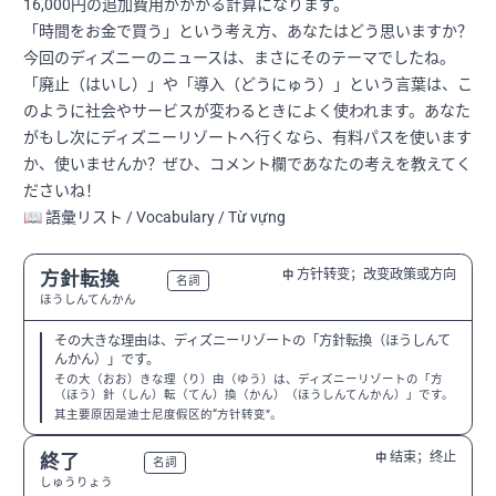
16,000円の追加費用がかかる計算になります。
「時間をお金で買う」という考え方、あなたはどう思いますか？
今回のディズニーのニュースは、まさにそのテーマでしたね。
「廃止（はいし）」や「導入（どうにゅう）」という言葉は、こ
のように社会やサービスが変わるときによく使われます。あなた
がもし次にディズニーリゾートへ行くなら、有料パスを使います
か、使いませんか？ぜひ、コメント欄であなたの考えを教えてく
ださいね！
📖 語彙リスト / Vocabulary / Từ vựng
方针转变；改变政策或方向
方針転換
中
N2
名詞
ほうしんてんかん
その大きな理由は、ディズニーリゾートの「方針転換（ほうしんて
んかん）」です。
その大（おお）きな理（り）由（ゆう）は、ディズニーリゾートの「方
（ほう）針（しん）転（てん）換（かん）（ほうしんてんかん）」です。
其主要原因是迪士尼度假区的“方针转变”。
结束；终止
終了
中
N3
名詞
しゅうりょう