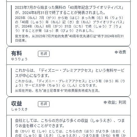
2023年7月から始まった無料の「40周年記念プライオリティパス」
が、2024年8月31日で終了することが発表されました。
2023年（ねん）7月（がつ）から始（はじ）まった無（む）料（りょう）
の「40周（しゅう）年（ねん）記（き）念（ねん）プライオリティパス」
が、2024年（ねん）8月（がつ）31日（にち）で終（しゅう）了（りょ
う）することが発（はっ）表（ぴょう）されました。
官方宣布，从2023年7月开始的免费“40周年优先通行证”将于2024年8月31
日结束。
收费
有料
中
N3
名詞
ゆうりょう
これからは、「ディズニー・プレミアアクセス」という有料サービ
スが中心になります。
これからは、「ディズニー・プレミアアクセス」という有（ゆう）料（り
ょう）サービスが中（ちゅう）心（しん）になります。
从现在开始，名为“迪士尼尊享卡”的收费服务将成为主流。
收益；利润
収益
中
N2
名詞
しゅうえき
会社としては、こちらの方がより多くの収益（しゅうえき）、つま
りお金を稼ぐことができます。
会（かい）社（しゃ）としては、こちらの方（ほう）がより多（おお）く
の収（しゅう）益（えき）（しゅうえき）、つまりお金（かね）を稼（か