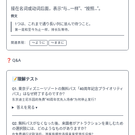
接在名词或动词后面，表示“与…一样”、“按照…”。
例文
1つは、これまで通り長い列に並んで待つこと。
第一是和至今为止一样，排长队等待。
関連表現：
〜ように
〜ままに
❓ Q&A
📝
理解テスト
Q1. 東京ディズニーリゾートの無料パス「40周年記念プライオリティ
パス」はなぜ終了するのですか？
东京迪士尼乐园的免费“40周年优先入场券”为何停止发行？
答えを見る ▾
Q2. 無料パスがなくなった後、来園者がアトラクションを楽しむため
の選択肢には、どのようなものがありますか？
在免费通行证取消后，游客有哪些选择来享受游乐设施？