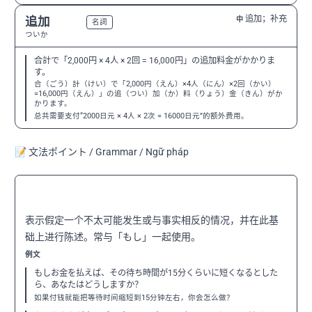
追加；补充
追加
中
N3
名詞
ついか
合計で「2,000円 × 4人 × 2回 = 16,000円」の追加料金がかかりま
す。
合（ごう）計（けい）で「2,000円（えん）×4人（にん）×2回（かい）
=16,000円（えん）」の追（つい）加（か）料（りょう）金（きん）がか
かります。
总共需要支付“2000日元 × 4人 × 2次 = 16000日元”的额外费用。
📝 文法ポイント / Grammar / Ngữ pháp
〜としたら
N2
表示假定一个不太可能发生或与事实相反的情况，并在此基
础上进行陈述。常与「もし」一起使用。
例文
もしお金を払えば、その待ち時間が15分くらいに短くなるとした
ら、あなたはどうしますか？
如果付钱就能把等待时间缩短到15分钟左右，你会怎么做？