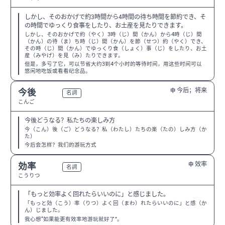
しかし、そのおかげで約3時間から4時間の待ち時間を節約でき、そ
の時間でゆっくり食事をしたり、お土産を見たりできます。
しかし、そのおかげで約（やく）3時（じ）間（かん）から4時（じ）間
（かん）の待（ま）ち時（じ）間（かん）を節（せつ）約（やく）でき、
その時（じ）間（かん）でゆっくり食（しょく）事（じ）をしたり、お土
産（みやげ）を見（み）たりできます。
但是，多亏了它，可以节省大约3到4个小时的等待时间，用这些时间可以
悠闲地吃饭或看看纪念品。
今后；将来
今後
中
N3
名詞
こんご
今後どうなる？私たちの楽しみ方
今（こん）後（ご）どうなる？私（わたし）たちの楽（たの）しみ方（か
た）
今后会怎样？我们的游玩方式
效率
効率
中
N3
名詞
こうりつ
「もっと効率よく回れたらいいのに」と感じました。
「もっと効（こう）率（りつ）よく回（まわ）れたらいいのに」と感（か
ん）じました。
我心想“如果能更有效率地游玩就好了”。