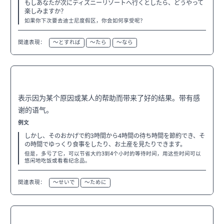
もしあなたが次にディズニーリゾートへ行くとしたら、どうやって
楽しみますか？
如果你下次要去迪士尼度假区，你会如何享受呢？
関連表現：
〜とすれば
〜たら
〜なら
〜おかげで
N3
表示因为某个原因或某人的帮助而带来了好的结果。带有感
谢的语气。
例文
しかし、そのおかげで約3時間から4時間の待ち時間を節約でき、そ
の時間でゆっくり食事をしたり、お土産を見たりできます。
但是，多亏了它，可以节省大约3到4个小时的等待时间，用这些时间可以
悠闲地吃饭或看看纪念品。
関連表現：
〜せいで
〜ために
〜通り
N3