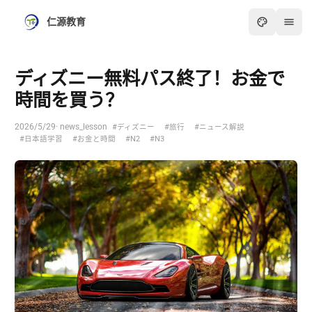
仁源教育
ディズニー無料パス終了！お金で
時間を買う？
2026/5/29
· news_lesson
#ディズニー
#旅行
#ニュース解説
#日本語学習
#お金と時間
#N2
#N3