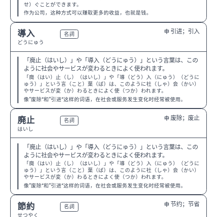
せ）ぐことができます。
作为公司，这种方式可以赚取更多的收益，也就是钱。
引进；引入
導入
中
N2
名詞
どうにゅう
「廃止（はいし）」や「導入（どうにゅう）」という言葉は、この
ように社会やサービスが変わるときによく使われます。
「廃（はい）止（し）（はいし）」や「導（どう）入（にゅう）（どうに
ゅう）」という言（こと）葉（ば）は、このように社（しゃ）会（かい）
やサービスが変（か）わるときによく使（つか）われます。
像“废除”和“引进”这样的词语，在社会或服务发生变化时经常被使用。
废除；废止
廃止
中
N2
名詞
はいし
「廃止（はいし）」や「導入（どうにゅう）」という言葉は、この
ように社会やサービスが変わるときによく使われます。
「廃（はい）止（し）（はいし）」や「導（どう）入（にゅう）（どうに
ゅう）」という言（こと）葉（ば）は、このように社（しゃ）会（かい）
やサービスが変（か）わるときによく使（つか）われます。
像“废除”和“引进”这样的词语，在社会或服务发生变化时经常被使用。
节约；节省
節約
中
N3
名詞
せつやく