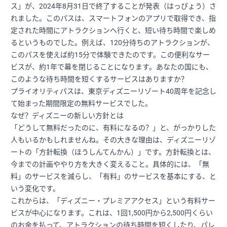
ス」が、2024年8月31日で終了することが発表（はっぴょう）さ
れました。このパスは、スマートフォンのアプリで取得でき、指
定された時間にアトラクションへ行くと、短い待ち時間で楽しめ
るというものでした。例えば、120分待ちのアトラクションが、
このパスを使えば約15分で体験できたのです。この便利なサー
ビスが、約1年で幕を閉じることになります。あなたの国にも、
このような待ち時間を短くするサービスはありますか？
プライオリティパスは、東京ディズニーリゾート40周年を記念し
て始まった期間限定の無料サービスでした。
なぜ？ディズニーの新しい方針とは
「どうして無料だったのに、有料になるの？」と、がっかりした
人もいるかもしれませんね。その大きな理由は、ディズニーリゾ
ートの「方針転換（ほうしんてんかん）」です。方針転換とは、
今までの計画ややり方を大きく変えること。具体的には、「無
料」のサービスを減らし、「有料」のサービスを基本にする、と
いう変化です。
これからは、「ディズニー・プレミアアクセス」という有料サー
ビスが中心になります。これは、1回1,500円から2,500円くらい
のお金を払って、アトラクションの待ち時間を短くしたり、パレ