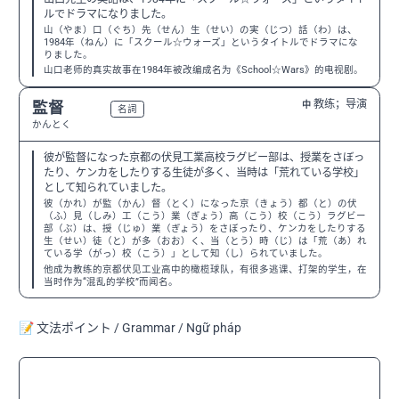
ルでドラマになりました。
山（やま）口（ぐち）先（せん）生（せい）の実（じつ）話（わ）は、
1984年（ねん）に「スクール☆ウォーズ」というタイトルでドラマにな
りました。
山口老师的真实故事在1984年被改编成名为《School☆Wars》的电视剧。
教练；导演
監督
中
N3
名詞
かんとく
彼が監督になった京都の伏見工業高校ラグビー部は、授業をさぼっ
たり、ケンカをしたりする生徒が多く、当時は「荒れている学校」
として知られていました。
彼（かれ）が監（かん）督（とく）になった京（きょう）都（と）の伏
（ふ）見（しみ）工（こう）業（ぎょう）高（こう）校（こう）ラグビー
部（ぶ）は、授（じゅ）業（ぎょう）をさぼったり、ケンカをしたりする
生（せい）徒（と）が多（おお）く、当（とう）時（じ）は「荒（あ）れ
ている学（がっ）校（こう）」として知（し）られていました。
他成为教练的京都伏见工业高中的橄榄球队，有很多逃课、打架的学生，在
当时作为“混乱的学校”而闻名。
📝 文法ポイント / Grammar / Ngữ pháp
〜として
N3