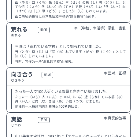
山（やま）口（ぐち）先（せん）生（せい）の指（し）導（どう）は、と
ても情（じょう）熱（ねつ）的（てき）で厳（きび）しい「熱（ねっ）血
（けつ）指（し）導（どう）」として知（し）られています。
山口老师的指导以非常热情和严格的“热血指导”而闻名。
（学校、生活等）混乱，紊乱
荒れる
中
N3
動詞
あれる
当時は「荒れている学校」として知られていました。
当（とう）時（じ）は「荒（あ）れている学（がっ）校（こう）」として
知（し）られていました。
当时，它作为一所“混乱的学校”而闻名。
面对，正视
向き合う
中
N2
動詞
むきあう
たった一人で100人近くいる部員と向き合い続けました。
たった一（いち）人（にん）で100人（にん）近（ちか）くいる部（ぶ）
員（いん）と向（む）き合（あ）い続（つづ）けました。
他独自一人持续地面对着将近100名的队员。
真实的故事
実話
中
N3
名詞
じつわ
山口先生の実話は、1984年に「スクール☆ウォーズ」というタイト