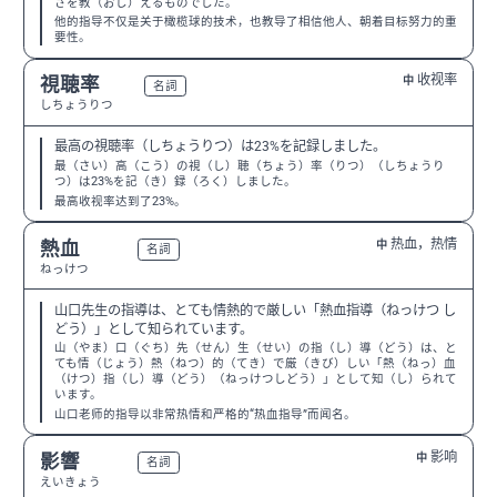
さを教（おし）えるものでした。
他的指导不仅是关于橄榄球的技术，也教导了相信他人、朝着目标努力的重
要性。
收视率
視聴率
中
N2
名詞
しちょうりつ
最高の視聴率（しちょうりつ）は23%を記録しました。
最（さい）高（こう）の視（し）聴（ちょう）率（りつ）（しちょうり
つ）は23%を記（き）録（ろく）しました。
最高收视率达到了23%。
热血，热情
熱血
中
N2
名詞
ねっけつ
山口先生の指導は、とても情熱的で厳しい「熱血指導（ねっけつ し
どう）」として知られています。
山（やま）口（ぐち）先（せん）生（せい）の指（し）導（どう）は、と
ても情（じょう）熱（ねつ）的（てき）で厳（きび）しい「熱（ねっ）血
（けつ）指（し）導（どう）（ねっけつしどう）」として知（し）られて
います。
山口老师的指导以非常热情和严格的“热血指导”而闻名。
影响
影響
中
N3
名詞
えいきょう