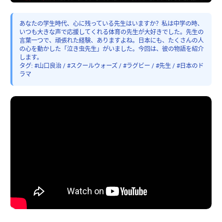
あなたの学生時代、心に残っている先生はいますか？私は中学の時、
いつも大きな声で応援してくれる体育の先生が大好きでした。先生の
言葉一つで、頑張れた経験、ありますよね。日本にも、たくさんの人
の心を動かした「泣き虫先生」がいました。今回は、彼の物語を紹介
します。
タグ: #山口良治 / #スクールウォーズ / #ラグビー / #先生 / #日本のド
ラマ