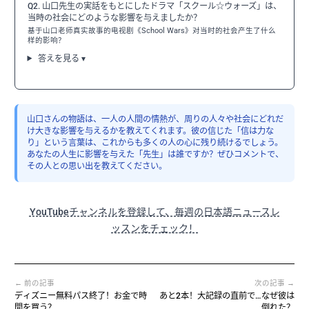
Q2. 山口先生の実話をもとにしたドラマ「スクール☆ウォーズ」は、
当時の社会にどのような影響を与えましたか？
基于山口老师真实故事的电视剧《School Wars》对当时的社会产生了什么
样的影响？
答えを見る ▾
山口さんの物語は、一人の人間の情熱が、周りの人々や社会にどれだ
け大きな影響を与えるかを教えてくれます。彼の信じた「信は力な
り」という言葉は、これからも多くの人の心に残り続けるでしょう。
あなたの人生に影響を与えた「先生」は誰ですか？ぜひコメントで、
その人との思い出を教えてください。
YouTubeチャンネルを登録して、毎週の日本語ニュースレ
ッスンをチェック！
← 前の記事
次の記事 →
ディズニー無料パス終了！お金で時
あと2本！大記録の直前で…なぜ彼は
間を買う？
倒れた？