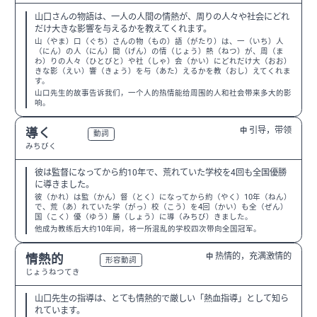
山口さんの物語は、一人の人間の情熱が、周りの人々や社会にどれ
だけ大きな影響を与えるかを教えてくれます。
山（やま）口（ぐち）さんの物（もの）語（がたり）は、一（いち）人
（にん）の人（にん）間（げん）の情（じょう）熱（ねつ）が、周（ま
わ）りの人々（ひとびと）や社（しゃ）会（かい）にどれだけ大（おお）
きな影（えい）響（きょう）を与（あた）えるかを教（おし）えてくれま
す。
山口先生的故事告诉我们，一个人的热情能给周围的人和社会带来多大的影
响。
引导，带领
導く
中
N2
動詞
みちびく
彼は監督になってから約10年で、荒れていた学校を4回も全国優勝
に導きました。
彼（かれ）は監（かん）督（とく）になってから約（やく）10年（ねん）
で、荒（あ）れていた学（がっ）校（こう）を4回（かい）も全（ぜん）
国（こく）優（ゆう）勝（しょう）に導（みちび）きました。
他成为教练后大约10年间，将一所混乱的学校四次带向全国冠军。
热情的，充满激情的
情熱的
中
N2
形容動詞
じょうねつてき
山口先生の指導は、とても情熱的で厳しい「熱血指導」として知ら
れています。