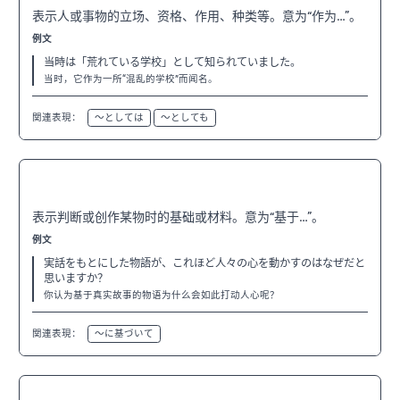
表示人或事物的立场、资格、作用、种类等。意为“作为…”。
例文
当時は「荒れている学校」として知られていました。
当时，它作为一所“混乱的学校”而闻名。
関連表現：
〜としては
〜としても
〜をもとに（して）
N2
表示判断或创作某物时的基础或材料。意为“基于…”。
例文
実話をもとにした物語が、これほど人々の心を動かすのはなぜだと
思いますか？
你认为基于真实故事的物语为什么会如此打动人心呢？
関連表現：
〜に基づいて
〜がきっかけで
N2