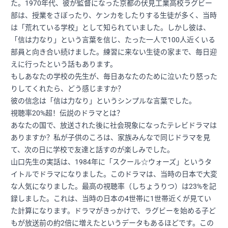
た。1970年代、彼が監督になった京都の伏見工業高校ラグビー
部は、授業をさぼったり、ケンカをしたりする生徒が多く、当時
は「荒れている学校」として知られていました。しかし彼は、
「信は力なり」という言葉を信じ、たった一人で100人近くいる
部員と向き合い続けました。練習に来ない生徒の家まで、毎日迎
えに行ったという話もあります。
もしあなたの学校の先生が、毎日あなたのために泣いたり怒った
りしてくれたら、どう感じますか？
彼の信念は「信は力なり」というシンプルな言葉でした。
視聴率20%超！伝説のドラマとは？
あなたの国で、放送された後に社会現象になったテレビドラマは
ありますか？私が子供のころは、家族みんなで同じドラマを見
て、次の日に学校で友達と話すのが楽しみでした。
山口先生の実話は、1984年に「スクール☆ウォーズ」というタ
イトルでドラマになりました。このドラマは、当時の日本で大変
な人気になりました。最高の視聴率（しちょうりつ）は23%を記
録しました。これは、当時の日本の4世帯に1世帯近くが見てい
た計算になります。ドラマがきっかけで、ラグビーを始める子ど
もが放送前の約2倍に増えたというデータもあるほどです。この