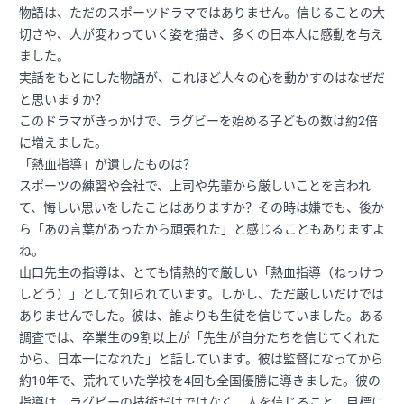
物語は、ただのスポーツドラマではありません。信じることの大
切さや、人が変わっていく姿を描き、多くの日本人に感動を与え
ました。
実話をもとにした物語が、これほど人々の心を動かすのはなぜだ
と思いますか？
このドラマがきっかけで、ラグビーを始める子どもの数は約2倍
に増えました。
「熱血指導」が遺したものは？
スポーツの練習や会社で、上司や先輩から厳しいことを言われ
て、悔しい思いをしたことはありますか？その時は嫌でも、後か
ら「あの言葉があったから頑張れた」と感じることもありますよ
ね。
山口先生の指導は、とても情熱的で厳しい「熱血指導（ねっけつ
しどう）」として知られています。しかし、ただ厳しいだけでは
ありませんでした。彼は、誰よりも生徒を信じていました。ある
調査では、卒業生の9割以上が「先生が自分たちを信じてくれた
から、日本一になれた」と話しています。彼は監督になってから
約10年で、荒れていた学校を4回も全国優勝に導きました。彼の
指導は、ラグビーの技術だけではなく、人を信じること、目標に