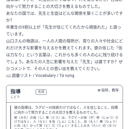
向かって努力することの大切さを教えるものでした。
あなたの国では、先生と生徒はどんな関係を築くことが多いです
か？
卒業生の9割以上が「先生が信じてくれたから頑張れた」と語っ
ています。
山口さんの物語は、一人の人間の情熱が、周りの人々や社会にど
れだけ大きな影響を与えるかを教えてくれます。彼の信じた「信
は力なり」という言葉は、これからも多くの人の心に残り続ける
でしょう。あなたの人生に影響を与えた「先生」は誰ですか？ぜ
ひコメントで、その人との思い出を教えてください。
📖 語彙リスト / Vocabulary / Từ vựng
指导，教导
指導
中
N3
名詞
しどう
彼の指導は、ラグビーの技術だけではなく、人を信じること、目標
に向かって努力することの大切さを教えるものでした。
彼（かれ）の指（し）導（どう）は、ラグビーの技（ぎ）術（じゅつ）だ
けではなく、人（ひと）を信（しん）じること、目（もく）標（ひょう）
に向（む）かって努（ど）力（りょく）することの大（たい）切（せつ）