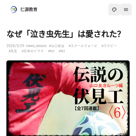
仁源教育
なぜ「泣き虫先生」は愛された？
2026/5/29
· news_lesson
#山口良治
#スクールウォーズ
#ラグビー
#先生
#日本のドラマ
#N3
#N2