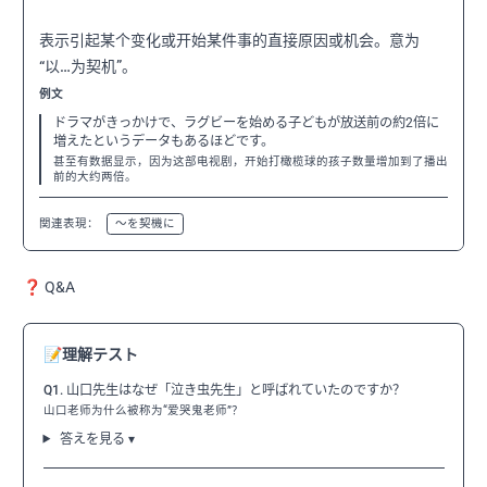
表示引起某个变化或开始某件事的直接原因或机会。意为
“以…为契机”。
例文
ドラマがきっかけで、ラグビーを始める子どもが放送前の約2倍に
増えたというデータもあるほどです。
甚至有数据显示，因为这部电视剧，开始打橄榄球的孩子数量增加到了播出
前的大约两倍。
関連表現：
〜を契機に
❓ Q&A
📝
理解テスト
Q1. 山口先生はなぜ「泣き虫先生」と呼ばれていたのですか？
山口老师为什么被称为“爱哭鬼老师”？
答えを見る ▾