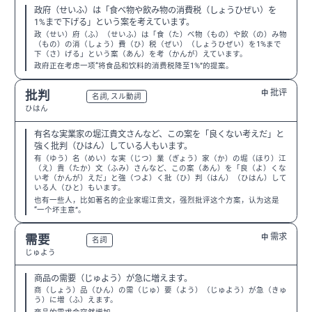
政府（せいふ）は「食べ物や飲み物の消費税（しょうひぜい）を
1%まで下げる」という案を考えています。
政（せい）府（ふ）（せいふ）は「食（た）べ物（もの）や飲（の）み物
（もの）の消（しょう）費（ひ）税（ぜい）（しょうひぜい）を1%まで
下（さ）げる」という案（あん）を考（かんが）えています。
政府正在考虑一项“将食品和饮料的消费税降至1%”的提案。
批评
批判
中
N2
名詞, スル動詞
ひはん
有名な実業家の堀江貴文さんなど、この案を「良くない考えだ」と
強く批判（ひはん）している人もいます。
有（ゆう）名（めい）な実（じつ）業（ぎょう）家（か）の堀（ほり）江
（え）貴（たか）文（ふみ）さんなど、この案（あん）を「良（よ）くな
い考（かんが）えだ」と強（つよ）く批（ひ）判（はん）（ひはん）して
いる人（ひと）もいます。
也有一些人，比如著名的企业家堀江贵文，强烈批评这个方案，认为这是
“一个坏主意”。
需求
需要
中
N2
名詞
じゅよう
商品の需要（じゅよう）が急に増えます。
商（しょう）品（ひん）の需（じゅ）要（よう）（じゅよう）が急（きゅ
う）に増（ふ）えます。