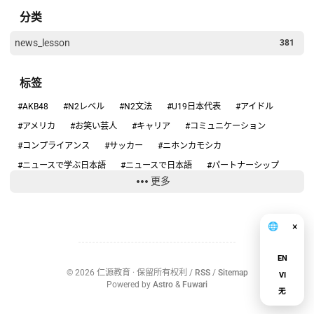
分类
news_lesson
381
标签
#AKB48
#N2レベル
#N2文法
#U19日本代表
#アイドル
#アメリカ
#お笑い芸人
#キャリア
#コミュニケーション
#コンプライアンス
#サッカー
#ニホンカモシカ
#ニュースで学ぶ日本語
#ニュースで日本語
#パートナーシップ
更多
#ハンタウイルス
#フィギュアスケート
#リーダーシップ
#りくりゅう
#人手不足
#健康
#働き方
#円安
#円高円安
#国際関係
#坂本花織
#大学スポーツ
#失敗談
#安全
×
🌐
中文
#安全管理
#情報リテラシー
#感動する話
#旅行の安全
EN
#日本のテレビ
#日本のニュース
#日本の仕事
#日本の文化
©
2026
仁源教育
· 保留所有权利 /
RSS
/
Sitemap
VI
#日本社会
#日本語ニュース
#日本語学習
#沖縄
#為替介入
Powered by
Astro
&
Fuwari
无
#生活経済
#社会問題
#経済ニュース
#結婚
#給料
#誤審