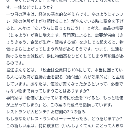
を「良くない考えだ」と強く批判（ひはん）している人もいま
す。一体なぜでしょうか？
一つ目の理由は、経済の基本的な考え方です。今のようにインフ
レ（物の値段が上がり続けること）が進んでいる時に税金を下げ
ると、人々は「安いうちに買っておこう！」と考え、商品の需要
（じゅよう）が急に増えます。専門家によると、需要が供給（き
ょうきゅう、企業が生産・販売する量）を少しでも超えると、物
価はさらに上がってしまう危険があるそうです。つまり、生活を
助けるための減税が、逆に物価高をひどくしてしまう可能性があ
るのです。
堀江さんなどは、「税金は全員同じ10%にして、本当に困ってい
る人には政府が直接お金を配る（給付金）方が効果的だ」と主張
しています。あなたは、値段が安くなったからといって、必要で
はない物まで買ってしまうことはありますか？
専門家は「物価が上がっている時に税金を下げると、もっと物価
が上がってしまう」と、この案の問題点を指摘しています。
レストランが大ピンチ？お店側の2つの悩み
もしあなたがレストランのオーナーだったら、どう感じますか？
この新しい案は、特に飲食店（いんしょくてん）にとって大きな