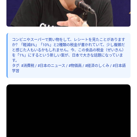
コンビニやスーパーで買い物をして、レシートを見たことがあります
か？「軽減8%」「10%」と2種類の税金が書かれていて、少し複雑だ
と感じた人もいるかもしれません。今、この食品の税金（ぜいきん）
を「1%」にするという新しい案が、日本で大きな話題になっていま
す。
タグ: #消費税 / #日本のニュース / #物価高 / #経済のしくみ / #日本語
学習