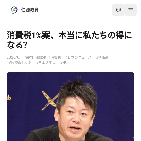
仁源教育
消費税1%案、本当に私たちの得に
なる？
2026/6/1
· news_lesson
#消費税
#日本のニュース
#物価高
#経済のしくみ
#日本語学習
#N3