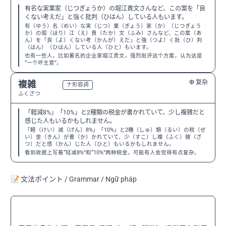
有名な実業家（じつぎょうか）の堀江貴文さんなど、この案を「良
くない考えだ」と強く批判（ひはん）している人もいます。
有（ゆう）名（めい）な実（じつ）業（ぎょう）家（か）（じつぎょう
か）の堀（ほり）江（え）貴（たか）文（ふみ）さんなど、この案（あ
ん）を「良（よ）くない考（かんが）えだ」と強（つよ）く批（ひ）判
（はん）（ひはん）している人（ひと）もいます。
也有一些人，比如著名的企业家堀江贵文，强烈批评这个方案，认为这是
“一个坏主意”。
复杂
複雑
中
N3
ナ形容詞
ふくざつ
「軽減8%」「10%」と2種類の税金が書かれていて、少し複雑だと
感じた人もいるかもしれません。
「軽（けい）減（げん）8%」「10%」と2種（しゅ）類（るい）の税（ぜ
い）金（きん）が書（か）かれていて、少（すこ）し複（ふく）雑（ざ
つ）だと感（かん）じた人（ひと）もいるかもしれません。
看到收据上写着“轻减8%”和“10%”两种税金，可能有人会觉得有点复杂。
📝 文法ポイント / Grammar / Ngữ pháp
〜によると
N3