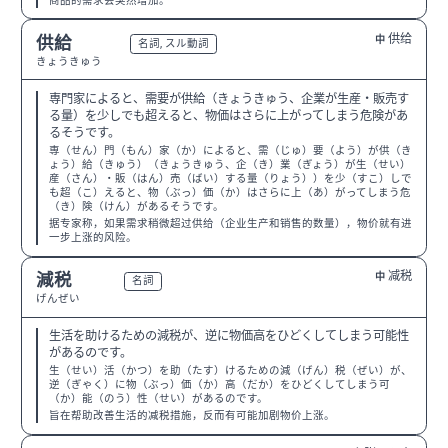
商品的需求会突然增加。
供给
供給
中
N2
名詞, スル動詞
きょうきゅう
専門家によると、需要が供給（きょうきゅう、企業が生産・販売す
る量）を少しでも超えると、物価はさらに上がってしまう危険があ
るそうです。
専（せん）門（もん）家（か）によると、需（じゅ）要（よう）が供（き
ょう）給（きゅう）（きょうきゅう、企（き）業（ぎょう）が生（せい）
産（さん）・販（はん）売（ばい）する量（りょう））を少（すこ）しで
も超（こ）えると、物（ぶっ）価（か）はさらに上（あ）がってしまう危
（き）険（けん）があるそうです。
据专家称，如果需求稍微超过供给（企业生产和销售的数量），物价就有进
一步上涨的风险。
减税
減税
中
N2
名詞
げんぜい
生活を助けるための減税が、逆に物価高をひどくしてしまう可能性
があるのです。
生（せい）活（かつ）を助（たす）けるための減（げん）税（ぜい）が、
逆（ぎゃく）に物（ぶっ）価（か）高（だか）をひどくしてしまう可
（か）能（のう）性（せい）があるのです。
旨在帮助改善生活的减税措施，反而有可能加剧物价上涨。