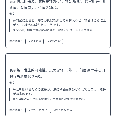
表示信息的来源，意思是“根据…”，“据…所说”。通常用在引用
新闻、专家意见、传闻等场合。
例文
専門家によると、需要が供給を少しでも超えると、物価はさらに上
がってしまう危険があるそうです。
据专家称，如果需求稍微超过供给，物价就有进一步上涨的风险。
関連表現：
〜によれば
〜の話では
〜可能性がある
N3
表示某事发生的可能性。意思是“有可能…”。前面通常接动词
的辞书形或名词+の。
例文
生活を助けるための減税が、逆に物価高をひどくしてしまう可能性
があるのです。
旨在帮助改善生活的减税措施，反而有可能加剧物价上涨。
関連表現：
〜かもしれない
〜おそれがある