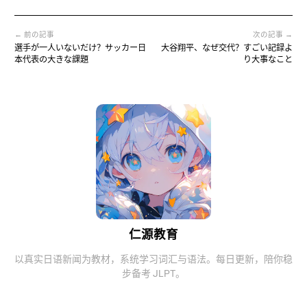
← 前の記事
次の記事 →
選手が一人いないだけ？サッカー日
大谷翔平、なぜ交代？すごい記録よ
本代表の大きな課題
り大事なこと
仁源教育
以真实日语新闻为教材，系统学习词汇与语法。每日更新，陪你稳
步备考 JLPT。