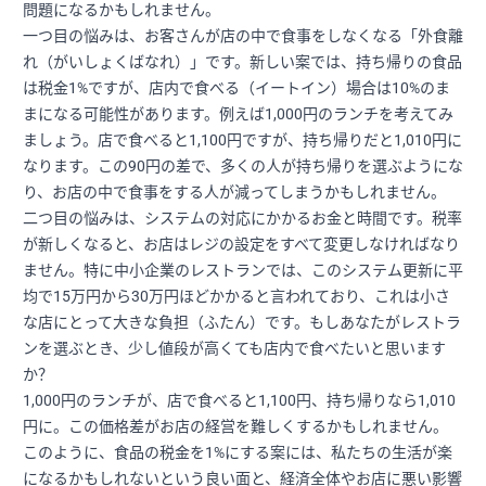
問題になるかもしれません。
一つ目の悩みは、お客さんが店の中で食事をしなくなる「外食離
れ（がいしょくばなれ）」です。新しい案では、持ち帰りの食品
は税金1%ですが、店内で食べる（イートイン）場合は10%のま
まになる可能性があります。例えば1,000円のランチを考えてみ
ましょう。店で食べると1,100円ですが、持ち帰りだと1,010円に
なります。この90円の差で、多くの人が持ち帰りを選ぶようにな
り、お店の中で食事をする人が減ってしまうかもしれません。
二つ目の悩みは、システムの対応にかかるお金と時間です。税率
が新しくなると、お店はレジの設定をすべて変更しなければなり
ません。特に中小企業のレストランでは、このシステム更新に平
均で15万円から30万円ほどかかると言われており、これは小さ
な店にとって大きな負担（ふたん）です。もしあなたがレストラ
ンを選ぶとき、少し値段が高くても店内で食べたいと思います
か？
1,000円のランチが、店で食べると1,100円、持ち帰りなら1,010
円に。この価格差がお店の経営を難しくするかもしれません。
このように、食品の税金を1%にする案には、私たちの生活が楽
になるかもしれないという良い面と、経済全体やお店に悪い影響