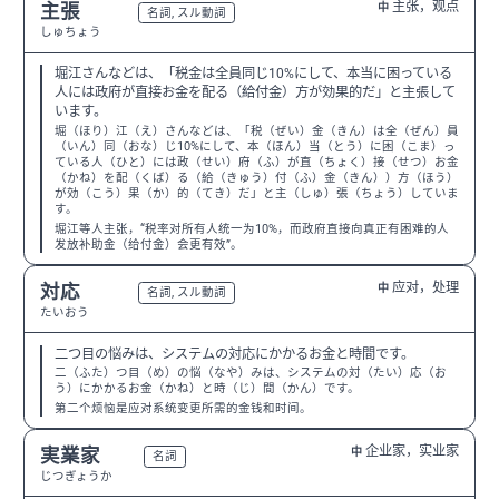
主张，观点
主張
中
N3
名詞, スル動詞
しゅちょう
堀江さんなどは、「税金は全員同じ10%にして、本当に困っている
人には政府が直接お金を配る（給付金）方が効果的だ」と主張して
います。
堀（ほり）江（え）さんなどは、「税（ぜい）金（きん）は全（ぜん）員
（いん）同（おな）じ10%にして、本（ほん）当（とう）に困（こま）っ
ている人（ひと）には政（せい）府（ふ）が直（ちょく）接（せつ）お金
（かね）を配（くば）る（給（きゅう）付（ふ）金（きん））方（ほう）
が効（こう）果（か）的（てき）だ」と主（しゅ）張（ちょう）していま
す。
堀江等人主张，“税率对所有人统一为10%，而政府直接向真正有困难的人
发放补助金（给付金）会更有效”。
应对，处理
対応
中
N3
名詞, スル動詞
たいおう
二つ目の悩みは、システムの対応にかかるお金と時間です。
二（ふた）つ目（め）の悩（なや）みは、システムの対（たい）応（お
う）にかかるお金（かね）と時（じ）間（かん）です。
第二个烦恼是应对系统变更所需的金钱和时间。
企业家，实业家
実業家
中
N2
名詞
じつぎょうか