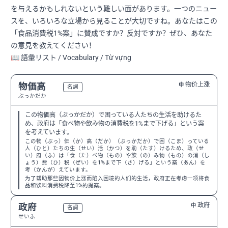
を与えるかもしれないという難しい面があります。一つのニュー
スを、いろいろな立場から見ることが大切ですね。あなたはこの
「食品消費税1%案」に賛成ですか？反対ですか？ぜひ、あなた
の意見を教えてください！
📖 語彙リスト / Vocabulary / Từ vựng
物价上涨
物価高
中
N2
名詞
ぶっかだか
この物価高（ぶっかだか）で困っている人たちの生活を助けるた
め、政府は「食べ物や飲み物の消費税を1%まで下げる」という案
を考えています。
この物（ぶっ）価（か）高（だか）（ぶっかだか）で困（こま）っている
人（ひと）たちの生（せい）活（かつ）を助（たす）けるため、政（せ
い）府（ふ）は「食（た）べ物（もの）や飲（の）み物（もの）の消（し
ょう）費（ひ）税（ぜい）を1%まで下（さ）げる」という案（あん）を
考（かんが）えています。
为了帮助那些因物价上涨而陷入困境的人们的生活，政府正在考虑一项将食
品和饮料消费税降至1%的提案。
政府
政府
中
N3
名詞
せいふ