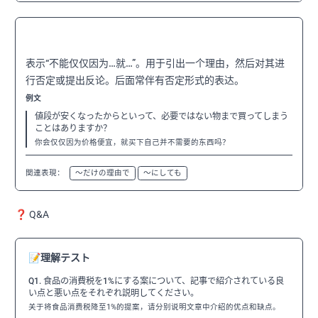
〜からといって
N3
表示“不能仅仅因为…就…”。用于引出一个理由，然后对其进
行否定或提出反论。后面常伴有否定形式的表达。
例文
値段が安くなったからといって、必要ではない物まで買ってしまう
ことはありますか？
你会仅仅因为价格便宜，就买下自己并不需要的东西吗？
関連表現：
〜だけの理由で
〜にしても
❓ Q&A
📝
理解テスト
Q1. 食品の消費税を1%にする案について、記事で紹介されている良
い点と悪い点をそれぞれ説明してください。
关于将食品消费税降至1%的提案，请分别说明文章中介绍的优点和缺点。