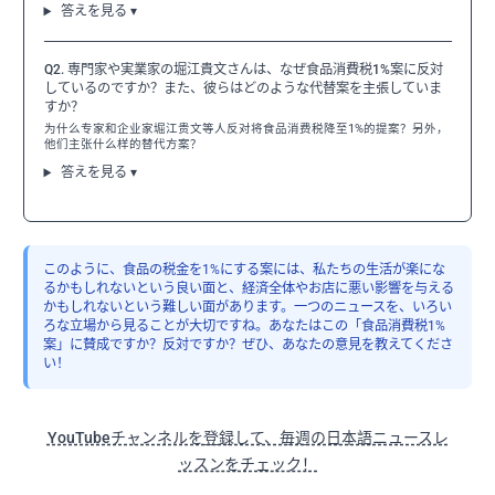
答えを見る ▾
Q2. 専門家や実業家の堀江貴文さんは、なぜ食品消費税1%案に反対
しているのですか？また、彼らはどのような代替案を主張していま
すか？
为什么专家和企业家堀江贵文等人反对将食品消费税降至1%的提案？另外，
他们主张什么样的替代方案？
答えを見る ▾
このように、食品の税金を1%にする案には、私たちの生活が楽にな
るかもしれないという良い面と、経済全体やお店に悪い影響を与える
かもしれないという難しい面があります。一つのニュースを、いろい
ろな立場から見ることが大切ですね。あなたはこの「食品消費税1%
案」に賛成ですか？反対ですか？ぜひ、あなたの意見を教えてくださ
い！
YouTubeチャンネルを登録して、毎週の日本語ニュースレ
ッスンをチェック！