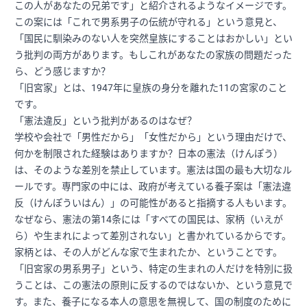
この人があなたの兄弟です」と紹介されるようなイメージです。
この案には「これで男系男子の伝統が守れる」という意見と、
「国民に馴染みのない人を突然皇族にすることはおかしい」とい
う批判の両方があります。もしこれがあなたの家族の問題だった
ら、どう感じますか？
「旧宮家」とは、1947年に皇族の身分を離れた11の宮家のこと
です。
「憲法違反」という批判があるのはなぜ？
学校や会社で「男性だから」「女性だから」という理由だけで、
何かを制限された経験はありますか？日本の憲法（けんぽう）
は、そのような差別を禁止しています。憲法は国の最も大切なル
ールです。専門家の中には、政府が考えている養子案は「憲法違
反（けんぽういはん）」の可能性があると指摘する人もいます。
なぜなら、憲法の第14条には「すべての国民は、家柄（いえが
ら）や生まれによって差別されない」と書かれているからです。
家柄とは、その人がどんな家で生まれたか、ということです。
「旧宮家の男系男子」という、特定の生まれの人だけを特別に扱
うことは、この憲法の原則に反するのではないか、という意見で
す。また、養子になる本人の意思を無視して、国の制度のために