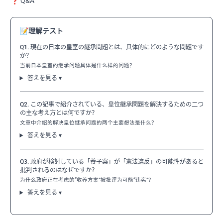
❓ Q&A
📝
理解テスト
Q1. 現在の日本の皇室の継承問題とは、具体的にどのような問題です
か？
当前日本皇室的继承问题具体是什么样的问题？
答えを見る ▾
Q2. この記事で紹介されている、皇位継承問題を解決するための二つ
の主な考え方とは何ですか？
文章中介绍的解决皇位继承问题的两个主要想法是什么？
答えを見る ▾
Q3. 政府が検討している「養子案」が「憲法違反」の可能性があると
批判されるのはなぜですか？
为什么政府正在考虑的“收养方案”被批评为可能“违宪”？
答えを見る ▾