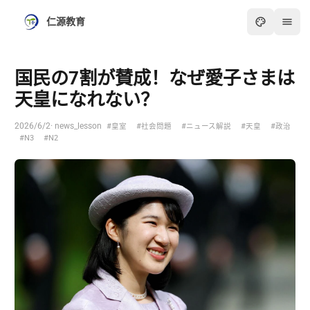
仁源教育
国民の7割が賛成！なぜ愛子さまは
天皇になれない？
2026/6/2
· news_lesson
#皇室
#社会問題
#ニュース解説
#天皇
#政治
#N3
#N2