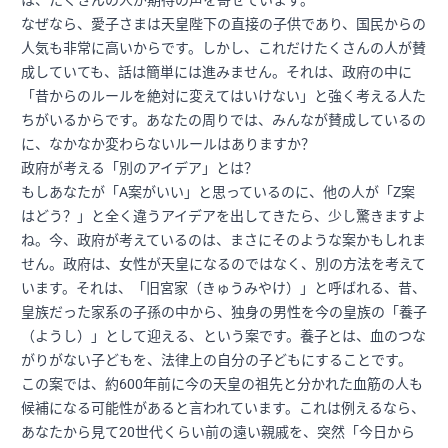
は、たくさんの人が期待の声を寄せています。
なぜなら、愛子さまは天皇陛下の直接の子供であり、国民からの
人気も非常に高いからです。しかし、これだけたくさんの人が賛
成していても、話は簡単には進みません。それは、政府の中に
「昔からのルールを絶対に変えてはいけない」と強く考える人た
ちがいるからです。あなたの周りでは、みんなが賛成しているの
に、なかなか変わらないルールはありますか？
政府が考える「別のアイデア」とは？
もしあなたが「A案がいい」と思っているのに、他の人が「Z案
はどう？」と全く違うアイデアを出してきたら、少し驚きますよ
ね。今、政府が考えているのは、まさにそのような案かもしれま
せん。政府は、女性が天皇になるのではなく、別の方法を考えて
います。それは、「旧宮家（きゅうみやけ）」と呼ばれる、昔、
皇族だった家系の子孫の中から、独身の男性を今の皇族の「養子
（ようし）」として迎える、という案です。養子とは、血のつな
がりがない子どもを、法律上の自分の子どもにすることです。
この案では、約600年前に今の天皇の祖先と分かれた血筋の人も
候補になる可能性があると言われています。これは例えるなら、
あなたから見て20世代くらい前の遠い親戚を、突然「今日から