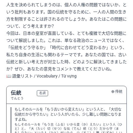
人生を決められてしまうのは、個人の人権の問題ではないか、と
いう批判もあります。国の伝統を守るために、一人の人間の生き
方を制限することは許されるのでしょうか。あなたはこの問題に
ついて、どう考えますか？
今回は、日本の皇室が直面している、とても複雑で大切な問題に
ついて解説しました。これは、単なる政治のニュースではなく、
「伝統をどう守るか」「時代に合わせてどう変わるか」という、
私たち自身の生活にも関わるテーマです。あなたの国では、古い
伝統と新しい考え方が対立した時、どのように解決してきました
か？ぜひ、あなたの意見をコメントで教えてくださいね。
📖 語彙リスト / Vocabulary / Từ vựng
传统
伝統
中
N3
名詞
でんとう
もしそのルールを「もう古いから変えたい」という人と、「大切な
伝統だから守りたい」という人がいたら、少し難しい問題になりま
すよね。
もしそのルールを「もう古（ふる）いから変（か）えたい」という人（ひ
と）と、「大（たい）切（せつ）な伝（でん）統（とう）だから守（ま
も）りたい」という人（ひと）がいたら、少（すこ）し難（むずか）しい