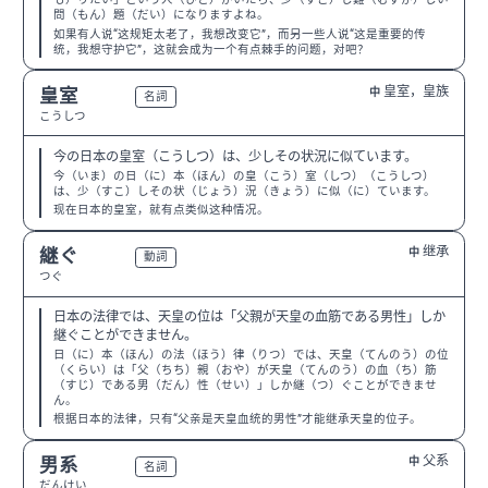
問（もん）題（だい）になりますよね。
如果有人说“这规矩太老了，我想改变它”，而另一些人说“这是重要的传
统，我想守护它”，这就会成为一个有点棘手的问题，对吧？
皇室，皇族
皇室
中
N1
名詞
こうしつ
今の日本の皇室（こうしつ）は、少しその状況に似ています。
今（いま）の日（に）本（ほん）の皇（こう）室（しつ）（こうしつ）
は、少（すこ）しその状（じょう）況（きょう）に似（に）ています。
现在日本的皇室，就有点类似这种情况。
继承
継ぐ
中
N2
動詞
つぐ
日本の法律では、天皇の位は「父親が天皇の血筋である男性」しか
継ぐことができません。
日（に）本（ほん）の法（ほう）律（りつ）では、天皇（てんのう）の位
（くらい）は「父（ちち）親（おや）が天皇（てんのう）の血（ち）筋
（すじ）である男（だん）性（せい）」しか継（つ）ぐことができませ
ん。
根据日本的法律，只有“父亲是天皇血统的男性”才能继承天皇的位子。
父系
男系
中
N1
名詞
だんけい