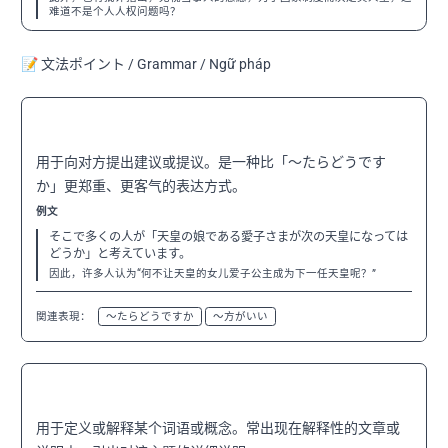
难道不是个人人权问题吗？
📝 文法ポイント / Grammar / Ngữ pháp
〜てはどうか
N3
用于向对方提出建议或提议。是一种比「～たらどうです
か」更郑重、更客气的表达方式。
例文
そこで多くの人が「天皇の娘である愛子さまが次の天皇になっては
どうか」と考えています。
因此，许多人认为“何不让天皇的女儿爱子公主成为下一任天皇呢？”
関連表現：
〜たらどうですか
〜方がいい
〜とは
N3
用于定义或解释某个词语或概念。常出现在解释性的文章或