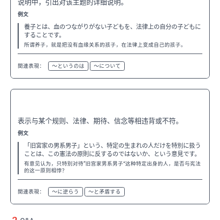
说明中，引出对该主题的详细说明。
例文
養子とは、血のつながりがない子どもを、法律上の自分の子どもに
することです。
所谓养子，就是把没有血缘关系的孩子，在法律上变成自己的孩子。
関連表現：
〜というのは
〜について
〜に反する
N2
表示与某个规则、法律、期待、信念等相违背或不符。
例文
「旧宮家の男系男子」という、特定の生まれの人だけを特別に扱う
ことは、この憲法の原則に反するのではないか、という意見です。
有意见认为，只特别对待“旧宫家男系男子”这种特定出身的人，是否与宪法
的这一原则相悖？
関連表現：
〜に逆らう
〜と矛盾する