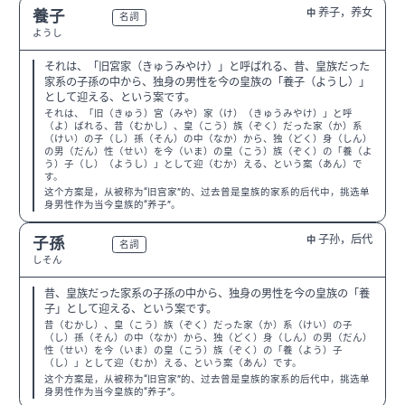
养子，养女
養子
中
N1
名詞
ようし
それは、「旧宮家（きゅうみやけ）」と呼ばれる、昔、皇族だった
家系の子孫の中から、独身の男性を今の皇族の「養子（ようし）」
として迎える、という案です。
それは、「旧（きゅう）宮（みや）家（け）（きゅうみやけ）」と呼
（よ）ばれる、昔（むかし）、皇（こう）族（ぞく）だった家（か）系
（けい）の子（し）孫（そん）の中（なか）から、独（どく）身（しん）
の男（だん）性（せい）を今（いま）の皇（こう）族（ぞく）の「養（よ
う）子（し）（ようし）」として迎（むか）える、という案（あん）で
す。
这个方案是，从被称为“旧宫家”的、过去曾是皇族的家系的后代中，挑选单
身男性作为当今皇族的“养子”。
子孙，后代
子孫
中
N2
名詞
しそん
昔、皇族だった家系の子孫の中から、独身の男性を今の皇族の「養
子」として迎える、という案です。
昔（むかし）、皇（こう）族（ぞく）だった家（か）系（けい）の子
（し）孫（そん）の中（なか）から、独（どく）身（しん）の男（だん）
性（せい）を今（いま）の皇（こう）族（ぞく）の「養（よう）子
（し）」として迎（むか）える、という案（あん）です。
这个方案是，从被称为“旧宫家”的、过去曾是皇族的家系的后代中，挑选单
身男性作为当今皇族的“养子”。