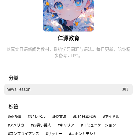
仁源教育
以真实日语新闻为教材，系统学习词汇与语法。每日更新，陪你稳
步备考 JLPT。
分类
news_lesson
383
标签
#AKB48
#N2レベル
#N2文法
#U19日本代表
#アイドル
#アメリカ
#お笑い芸人
#キャリア
#コミュニケーション
#コンプライアンス
#サッカー
#ニホンカモシカ