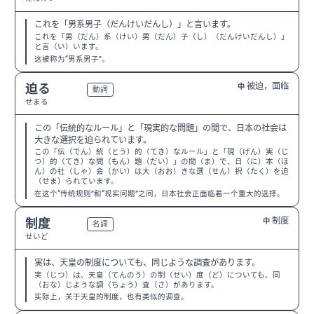
これを「男系男子（だんけいだんし）」と言います。
これを「男（だん）系（けい）男（だん）子（し）（だんけいだんし）」
と言（い）います。
这被称为“男系男子”。
被迫，面临
迫る
中
N3
動詞
せまる
この「伝統的なルール」と「現実的な問題」の間で、日本の社会は
大きな選択を迫られています。
この「伝（でん）統（とう）的（てき）なルール」と「現（げん）実（じ
つ）的（てき）な問（もん）題（だい）」の間（ま）で、日（に）本（ほ
ん）の社（しゃ）会（かい）は大（おお）きな選（せん）択（たく）を迫
（せま）られています。
在这个“传统规则”和“现实问题”之间，日本社会正面临着一个重大的选择。
制度
制度
中
N3
名詞
せいど
実は、天皇の制度についても、同じような調査があります。
実（じつ）は、天皇（てんのう）の制（せい）度（ど）についても、同
（おな）じような調（ちょう）査（さ）があります。
实际上，关于天皇的制度，也有类似的调查。