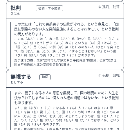
批判，批评
批判
中
N3
名詞・する動詞
ひはん
この案には「これで男系男子の伝統が守れる」という意見と、「国
民に馴染みのない人を突然皇族にすることはおかしい」という批判
の両方があります。
この案（あん）には「これで男（だん）系（けい）男（だん）子（し）の
伝（でん）統（とう）が守（まも）れる」という意（い）見（けん）と、
「国（こく）民（みん）に馴（な）染（じ）みのない人（ひと）を突（と
つ）然（ぜん）皇（こう）族（ぞく）にすることはおかしい」という批
（ひ）判（はん）の両（りょう）方（ほう）があります。
对于这个方案，既有“这样可以守护男系男子的传统”的意见，也有“突然让
国民不熟悉的人成为皇族很奇怪”的批评。
无视，忽视
無視する
中
N3
動詞
むしする
また、養子になる本人の意思を無視して、国の制度のために人生を
決められてしまうのは、個人の人権の問題ではないか、という批判
もあります。
また、養（よう）子（し）になる本（ほん）人（にん）の意（い）思
（し）を無（む）視（し）して、国（くに）の制（せい）度（ど）のため
に人（じん）生（せい）を決（き）められてしまうのは、個（こ）人（じ
ん）の人（じん）権（けん）の問（もん）題（だい）ではないか、という
批（ひ）判（はん）もあります。
此外，也有批评指出，无视当事人的意愿，为了国家制度而决定其人生，这