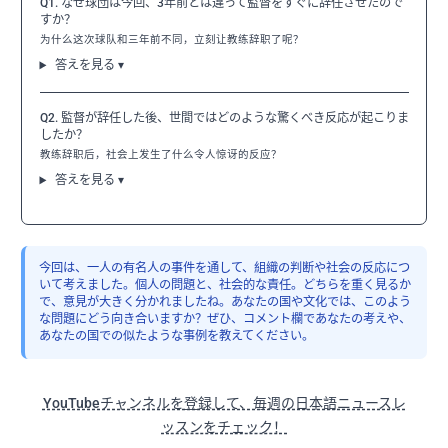
Q1. なぜ球団は今回、3年前とは違って監督をすぐに辞任させたので
すか？
为什么这次球队和三年前不同，立刻让教练辞职了呢？
答えを見る ▾
Q2. 監督が辞任した後、世間ではどのような驚くべき反応が起こりま
したか？
教练辞职后，社会上发生了什么令人惊讶的反应？
答えを見る ▾
今回は、一人の有名人の事件を通して、組織の判断や社会の反応につ
いて考えました。個人の問題と、社会的な責任。どちらを重く見るか
で、意見が大きく分かれましたね。あなたの国や文化では、このよう
な問題にどう向き合いますか？ぜひ、コメント欄であなたの考えや、
あなたの国での似たような事例を教えてください。
YouTubeチャンネルを登録して、毎週の日本語ニュースレ
ッスンをチェック！