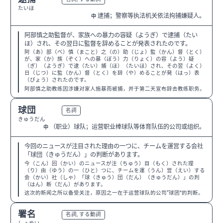
たいほ
逮捕；警察等执法机关依法拘捕嫌疑人。
中
阿部慎之助監督が、家族への暴力の容疑（ようぎ）で逮捕（たい
ほ）され、その翌日に監督を辞めることが発表されたのです。
阿（あ）部（べ）慎（まこと）之（の）助（じょ）監（かん）督（とく）
が、家（か）族（ぞく）への暴（ぼう）力（りょく）の容（よう）疑
（ぎ）（ようぎ）で逮（たい）捕（ほ）（たいほ）され、その翌（よく）
日（じつ）に監（かん）督（とく）を辞（や）めることが発（はっ）表
（ぴょう）されたのです。
阿部慎之助教练因涉嫌对家人施暴而被捕，并于第二天宣布辞去教练职务。
球団
N2
名詞
きゅうだん
（职业）球队；运营职业棒球队等体育队伍的公司或组织。
中
今回のニュースが注目された理由の一つに、チームを運営する会社
「球団（きゅうだん）」の判断があります。
今（こん）回（かい）のニュースが注（ちゅう）目（もく）された理
（り）由（ゆう）の一（ひと）つに、チームを運（うん）営（えい）する
会（かい）社（しゃ）「球（きゅう）団（だん）（きゅうだん）」の判
（はん）断（だん）があります。
这次的新闻之所以备受关注，原因之一在于运营球队的公司“球团”的判断。
署名
N3
名詞, する動詞