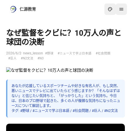
仁源教育
なぜ監督をクビに？10万人の声と
球団の決断
2026/6/2
· news_lesson
#野球
#ニュースで学ぶ日本語
#社会問題
#巨人
#N2文法
#N3
あなたが応援しているスポーツチームや好きな有名人が、もし突然、
悪いニュースでテレビに出ていたらどう感じますか？「そんなはずは
ない」と信じたい気持ちと、「がっかりした」という気持ち。今日
は、日本のプロ野球で起きた、多くの人が複雑な気持ちになったニュ
ースについて解説します。
タグ: #野球 / #ニュースで学ぶ日本語 / #社会問題 / #巨人 / #N2文法