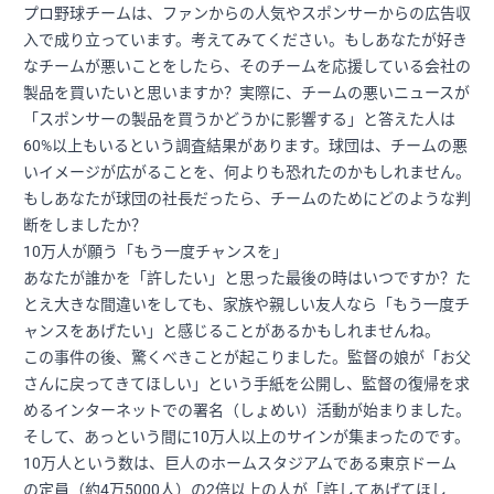
プロ野球チームは、ファンからの人気やスポンサーからの広告収
入で成り立っています。考えてみてください。もしあなたが好き
なチームが悪いことをしたら、そのチームを応援している会社の
製品を買いたいと思いますか？実際に、チームの悪いニュースが
「スポンサーの製品を買うかどうかに影響する」と答えた人は
60%以上もいるという調査結果があります。球団は、チームの悪
いイメージが広がることを、何よりも恐れたのかもしれません。
もしあなたが球団の社長だったら、チームのためにどのような判
断をしましたか？
10万人が願う「もう一度チャンスを」
あなたが誰かを「許したい」と思った最後の時はいつですか？た
とえ大きな間違いをしても、家族や親しい友人なら「もう一度チ
ャンスをあげたい」と感じることがあるかもしれませんね。
この事件の後、驚くべきことが起こりました。監督の娘が「お父
さんに戻ってきてほしい」という手紙を公開し、監督の復帰を求
めるインターネットでの署名（しょめい）活動が始まりました。
そして、あっという間に10万人以上のサインが集まったのです。
10万人という数は、巨人のホームスタジアムである東京ドーム
の定員（約4万5000人）の2倍以上の人が「許してあげてほし