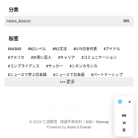
分类
news_lesson
386
标签
#AKB48
#N2レベル
#N2文法
#U19日本代表
#アイドル
#アメリカ
#お笑い芸人
#キャリア
#コミュニケーション
#コンプライアンス
#サッカー
#ニホンカモシカ
#ニュースで学ぶ日本語
#ニュースで日本語
#パートナーシップ
更多
#ハンタウイルス
#フィギュアスケート
#リーダーシップ
#りくりゅう
#人手不足
#健康
#働き方
#円安
#円高円安
#国際関係
#坂本花織
#大学スポーツ
#失敗談
#安全
×
🌐
中文
#安全管理
#情報リテラシー
#感動する話
#旅行の安全
EN
#日本のテレビ
#日本のニュース
#日本の仕事
#日本の文化
©
2026
仁源教育
· 保留所有权利 /
RSS
/
Sitemap
VI
#日本社会
#日本語ニュース
#日本語学習
#沖縄
#為替介入
Powered by
Astro
&
Fuwari
无
#生活経済
#社会問題
#経済ニュース
#結婚
#給料
#誤審