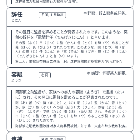
这种会成为社会问题的行为被称为“丑闻”。
辞职；辞去职务或任务。
辞任
中
N2
名詞, する動詞
じにん
その翌日に監督を辞めることが発表されたのです。このような、突
然の辞任を「電撃辞任（でんげきじにん）」と言います。
その翌（よく）日（じつ）に監（かん）督（とく）を辞（や）めることが
発（はっ）表（ぴょう）されたのです。このような、突（とつ）然（ぜ
ん）の辞（じ）任（にん）を「電（でん）撃（げき）辞（じ）任（にん）
（でんげきじにん）」と言（い）います。
第二天，他被宣布将辞去教练一职。这种突然的辞职被称为“闪电辞职”。
嫌疑；怀疑某人犯罪。
容疑
中
N2
名詞
ようぎ
阿部慎之助監督が、家族への暴力の容疑（ようぎ）で逮捕（たい
ほ）され、その翌日に監督を辞めることが発表されたのです。
阿（あ）部（べ）慎（まこと）之（の）助（じょ）監（かん）督（とく）
が、家（か）族（ぞく）への暴（ぼう）力（りょく）の容（よう）疑
（ぎ）（ようぎ）で逮（たい）捕（ほ）（たいほ）され、その翌（よく）
日（じつ）に監（かん）督（とく）を辞（や）めることが発（はっ）表
（ぴょう）されたのです。
阿部慎之助教练因涉嫌对家人施暴而被捕，并于第二天宣布辞去教练职务。
逮捕
N3
名詞, する動詞