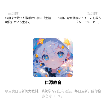
← 前の記事
次の記事 →
92歳まで歌った歌手から学ぶ「生涯
39歳、なぜ代表に？チームを救う
現役」という生き方
『ムードメーカー』
仁源教育
以真实日语新闻为教材，系统学习词汇与语法。每日更新，陪你稳
步备考 JLPT。