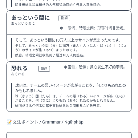
职业棒球队是靠粉丝的人气和赞助商的广告收入来维持的。
あっという間に
N3
副詞
あっというまに
一瞬间，转眼之间；形容时间非常短。
中
そして、あっという間に10万人以上のサインが集まったのです。
そして、あっという間（ま）に10万（まん）人（にん）以（い）上（じょ
う）のサインが集（あつ）まったのです。
然后，转眼之间就收集到了超过10万人的签名。
害怕，恐惧；担心发生不好的事情。
恐れる
中
N2
動詞
おそれる
球団は、チームの悪いイメージが広がることを、何よりも恐れたの
かもしれません。
球（きゅう）団（だん）は、チームの悪（わる）いイメージが広（ひろ）
がることを、何（なに）よりも恐（おそ）れたのかもしれません。
球团或许比任何事情都更害怕球队的负面形象会扩散开来。
📝 文法ポイント / Grammar / Ngữ pháp