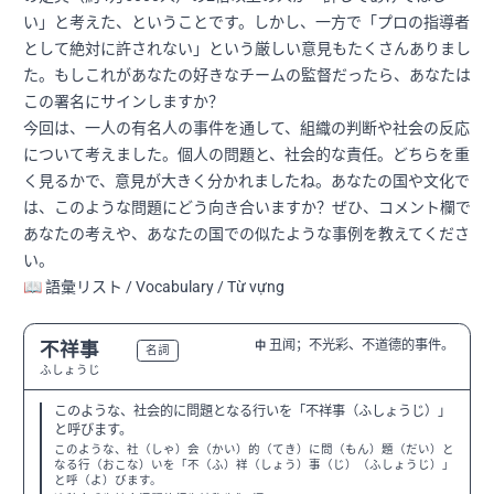
い」と考えた、ということです。しかし、一方で「プロの指導者
として絶対に許されない」という厳しい意見もたくさんありまし
た。もしこれがあなたの好きなチームの監督だったら、あなたは
この署名にサインしますか？
今回は、一人の有名人の事件を通して、組織の判断や社会の反応
について考えました。個人の問題と、社会的な責任。どちらを重
く見るかで、意見が大きく分かれましたね。あなたの国や文化で
は、このような問題にどう向き合いますか？ぜひ、コメント欄で
あなたの考えや、あなたの国での似たような事例を教えてくださ
い。
📖 語彙リスト / Vocabulary / Từ vựng
丑闻；不光彩、不道德的事件。
不祥事
中
N2
名詞
ふしょうじ
このような、社会的に問題となる行いを「不祥事（ふしょうじ）」
と呼びます。
このような、社（しゃ）会（かい）的（てき）に問（もん）題（だい）と
なる行（おこな）いを「不（ふ）祥（しょう）事（じ）（ふしょうじ）」
と呼（よ）びます。