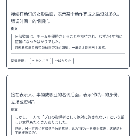
〜ばかり
N3
接续在动词的た形后面，表示某个动作完成之后没过多久。
强调时间上的“刚刚”。
例文
阿部監督は、チームを優勝させることを期待され、わずか1年前に
監督になったばかりでした。
阿部教练肩负着带领球队夺冠的期望，一年前才刚刚当上教练。
関連表現：
〜たところ
〜ばかりか
〜として
N3
接在表示人、事物或职业的名词后面，表示“作为…的身份、
立场或资格”。
例文
しかし、一方で「プロの指導者として絶対に許されない」という厳
しい意見もたくさんありました。
但是，另一方面也有很多严厉的意见，认为“作为一名职业教练，这是绝对
不能被原谅的”。