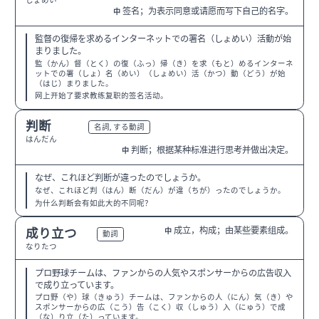
しょめい
签名；为表示同意或请愿而写下自己的名字。
中
監督の復帰を求めるインターネットでの署名（しょめい）活動が始
まりました。
監（かん）督（とく）の復（ふっ）帰（き）を求（もと）めるインターネ
ットでの署（しょ）名（めい）（しょめい）活（かつ）動（どう）が始
（はじ）まりました。
网上开始了要求教练复职的签名活动。
判断
N3
名詞, する動詞
はんだん
判断；根据某种标准进行思考并做出决定。
中
なぜ、これほど判断が違ったのでしょうか。
なぜ、これほど判（はん）断（だん）が違（ちが）ったのでしょうか。
为什么判断会有如此大的不同呢？
成立，构成；由某些要素组成。
成り立つ
中
N2
動詞
なりたつ
プロ野球チームは、ファンからの人気やスポンサーからの広告収入
で成り立っています。
プロ野（や）球（きゅう）チームは、ファンからの人（にん）気（き）や
スポンサーからの広（こう）告（こく）収（しゅう）入（にゅう）で成
（な）り立（た）っています。