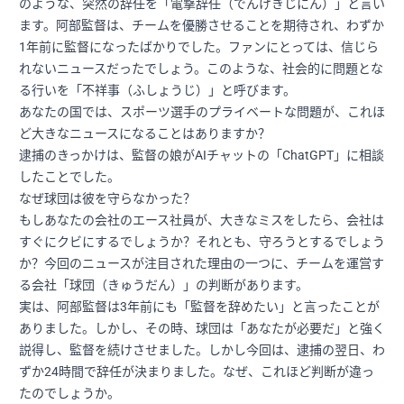
のような、突然の辞任を「電撃辞任（でんげきじにん）」と言い
ます。阿部監督は、チームを優勝させることを期待され、わずか
1年前に監督になったばかりでした。ファンにとっては、信じら
れないニュースだったでしょう。このような、社会的に問題とな
る行いを「不祥事（ふしょうじ）」と呼びます。
あなたの国では、スポーツ選手のプライベートな問題が、これほ
ど大きなニュースになることはありますか？
逮捕のきっかけは、監督の娘がAIチャットの「ChatGPT」に相談
したことでした。
なぜ球団は彼を守らなかった？
もしあなたの会社のエース社員が、大きなミスをしたら、会社は
すぐにクビにするでしょうか？それとも、守ろうとするでしょう
か？今回のニュースが注目された理由の一つに、チームを運営す
る会社「球団（きゅうだん）」の判断があります。
実は、阿部監督は3年前にも「監督を辞めたい」と言ったことが
ありました。しかし、その時、球団は「あなたが必要だ」と強く
説得し、監督を続けさせました。しかし今回は、逮捕の翌日、わ
ずか24時間で辞任が決まりました。なぜ、これほど判断が違っ
たのでしょうか。