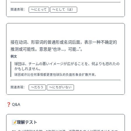
関連表現：
〜にとって
〜として（は）
〜かもしれない
N3
接在动词、形容词的普通形或名词后面，表示一种不确定的
推测或可能性。意思是“也许…，可能…”。
例文
球団は、チームの悪いイメージが広がることを、何よりも恐れたの
かもしれません。
球团或许比任何事情都更害怕球队的负面形象会扩散开来。
関連表現：
〜だろう
〜にちがいない
❓ Q&A
📝
理解テスト