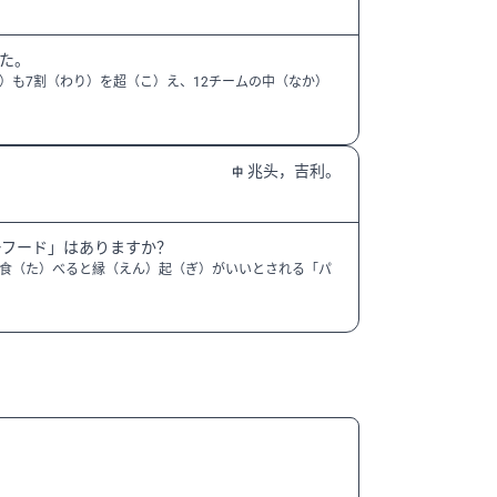
した。
）も7割（わり）を超（こ）え、12チームの中（なか）
兆头，吉利。
中
ーフード」はありますか？
食（た）べると縁（えん）起（ぎ）がいいとされる「パ
N3