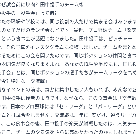
中投手の「投手会」って何？
なたの職場や学校には、同じ役割の人だけで集まる会はありま
スの女子だけのランチ会などです。最近、プロ野球チーム「楽
」という食事会が話題になりました。田中投手は、ピッチャー
き、その写真をインスタグラムに投稿しました。チームをまと
なるためにこの会を開いたのです。同じポジションの仲間と食
の雰囲気が良くなりますよね。あなたの職場や学校にも、同じ
投手会」とは、同じポジションの選手たちがチームワークを高
ぜ今？特別な「交流戦」
切なイベントの前は、静かに集中したい人もいれば、みんなで
。田中投手は後者のようです。なぜなら、この食事会は「交流
です。日本のプロ野球には「セ・リーグ」と「パ・リーグ」とい
ームとは試合をしません。交流戦は、年に1度だけ、違うリーグ
て、この食事会の後、田中投手の楽天が対戦したのは、人気チ
らこそ、チームのやる気をさらに高めたかったのかもしれませ