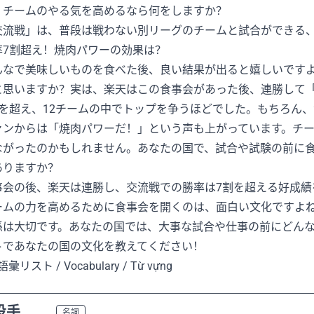
、チームのやる気を高めるなら何をしますか？
交流戦」は、普段は戦わない別リーグのチームと試合ができる
率7割超え！焼肉パワーの効果は？
んなで美味しいものを食べた後、良い結果が出ると嬉しいです
と思いますか？実は、楽天はこの食事会があった後、連勝して
割を超え、12チームの中でトップを争うほどでした。もちろん
ァンからは「焼肉パワーだ！」という声も上がっています。チ
ながったのかもしれません。あなたの国で、試合や試験の前に
ありますか？
事会の後、楽天は連勝し、交流戦での勝率は7割を超える好成績
ームの力を高めるために食事会を開くのは、面白い文化ですよ
係は大切です。あなたの国では、大事な試合や仕事の前にどん
トであなたの国の文化を教えてください！
語彙リスト / Vocabulary / Từ vựng
投手
N2
名詞