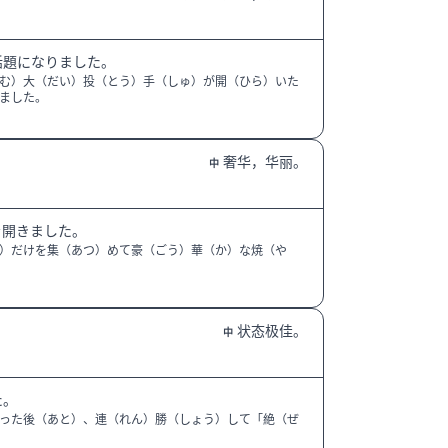
話題になりました。
む）大（だい）投（とう）手（しゅ）が開（ひら）いた
ました。
奢华，华丽。
中
を開きました。
）だけを集（あつ）めて豪（ごう）華（か）な焼（や
状态极佳。
中
た。
った後（あと）、連（れん）勝（しょう）して「絶（ぜ