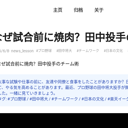
主页
归档
关于
なぜ試合前に焼肉？田中投手
6/6/8
· news_lesson
#プロ野球
#田中将大
#チームワーク
#日本の文化
大事な試験や仕事の前に、友達や同僚と食事をしたことがありますか？
て、やる気を高めることがあります。最近、プロ野球の田中将大投手が
した。一緒に見ていきましょう。
タグ: #プロ野球 / #田中将大 / #チームワーク / #日本の文化 / #楽天イ