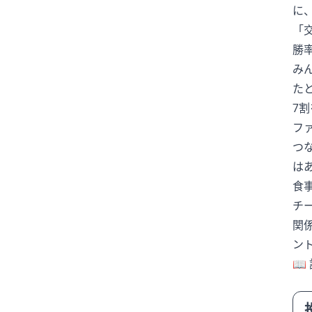
に
#沖縄
#為替介入
#生活経済
「
#社会問題
#経済ニュース
勝
#結婚
#給料
#誤審
み
#部活動
#野球
#野生動物
た
7
#防災
#集団感染
#集団責任
フ
〇〇ハラスメント
2女児死亡
つ
AI
AKB48
ANN
ARASHI
は
BeReal
BreakingDown
食
ChatGPT
CM
CR-V
DeNA
チ
DeNAベイスターズ
DOMOTO
関
DV
FIFA
FNN
Google
ン
📖 
GPT-5.5
GTO
GW
IBF
ITニュース
J-POP
JLPT N2
JLPT N3
JLPTN2
JPOP