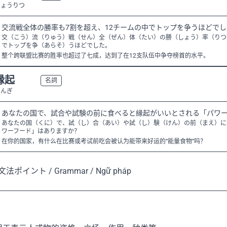
しょうりつ
交流戦全体の勝率も7割を超え、12チームの中でトップを争うほどで
交（こう）流（りゅう）戦（せん）全（ぜん）体（たい）の勝（しょう）率（りつ
でトップを争（あらそ）うほどでした。
整个跨联盟比赛的胜率也超过了七成，达到了在12支队伍中争夺榜首的水平。
縁起
N2
名詞
えんぎ
あなたの国で、試合や試験の前に食べると縁起がいいとされる「パワ
あなたの国（くに）で、試（し）合（あい）や試（し）験（けん）の前（まえ）に
ワーフード」はありますか？
在你的国家，有什么在比赛或考试前吃会被认为能带来好运的“能量食物”吗？
 文法ポイント / Grammar / Ngữ pháp
〜として