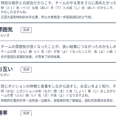
特別な相手との試合だからこそ、チームのやる気をさらに高めたかっ
特（とく）別（べつ）な相（あい）手（て）との試（し）合（あい）だからこそ、
かもしれませんね。
正因为是和特别的对手比赛，所以才更想进一步提高团队的士气吧。
雰囲気
N3
名詞
ふんいき
チームの雰囲気が良くなったことが、良い結果につながったのかもし
チームの雰（ふん）囲（い）気（き）が良（よ）くなったことが、良（よ）い結（
也许是团队氛围的改善，才带来了好的结果。
お互い
N3
名詞
おたがい
同じポジションの仲間と食事をしながら話すと、お互いをよく知り、
同（おな）じポジションの仲（なか）間（ま）と食（しょく）事（じ）をしながら
ームの雰（ふん）囲（い）気（き）が良（よ）くなりますよね。
和相同位置的伙伴一边吃饭一边聊天，就能更好地了解彼此，团队的氛围也会变好，
勝率
N2
名詞