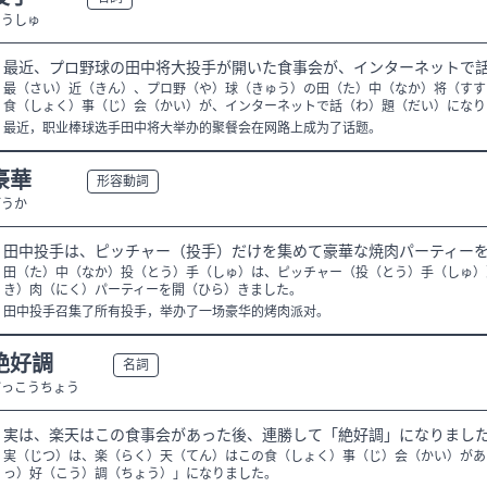
とうしゅ
最近、プロ野球の田中将大投手が開いた食事会が、インターネットで
最（さい）近（きん）、プロ野（や）球（きゅう）の田（た）中（なか）将（すす
食（しょく）事（じ）会（かい）が、インターネットで話（わ）題（だい）になり
最近，职业棒球选手田中将大举办的聚餐会在网路上成为了话题。
豪華
N2
形容動詞
ごうか
田中投手は、ピッチャー（投手）だけを集めて豪華な焼肉パーティー
田（た）中（なか）投（とう）手（しゅ）は、ピッチャー（投（とう）手（しゅ）
き）肉（にく）パーティーを開（ひら）きました。
田中投手召集了所有投手，举办了一场豪华的烤肉派对。
絶好調
N2
名詞
ぜっこうちょう
実は、楽天はこの食事会があった後、連勝して「絶好調」になりまし
実（じつ）は、楽（らく）天（てん）はこの食（しょく）事（じ）会（かい）があ
っ）好（こう）調（ちょう）」になりました。