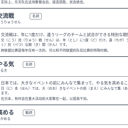
实际上，乐天队在这场聚餐会后，接连获胜，状态绝佳。
交流戦
N1
名詞
こうりゅうせん
交流戦は、年に1度だけ、違うリーグのチームと試合ができる特別な期
交（こう）流（りゅう）戦（せん）は、年（とし）に1度（ど）だけ、違（ちが）
く）別（べつ）な期（き）間（かん）です。
跨联盟比赛是每年仅有一次的、可以和不同联盟的队伍比赛的特殊时期。
やる気
N3
名詞
やるき
日本では、大きなイベントの前にみんなで集まって、やる気を高めるこ
日（に）本（ほん）では、大（おお）きなイベントの前（まえ）にみんなで集（あ
ます。
在日本，有时会在重大活动前大家聚在一起，以提高干劲。
高める
N3
動詞
たかめる