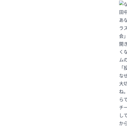
#ニュースで日本語
田
#パートナーシップ
あ
#ハンタウイルス
ラ
#フィギュアスケート
会
開
#リーダーシップ
#りくりゅう
く
#人手不足
#健康
#働き方
ム
#円安
#円高円安
#国際関係
「
#坂本花織
#大学スポーツ
な
#失敗談
#安全
#安全管理
大
#情報リテラシー
#感動する話
ね
#旅行の安全
#日本のテレビ
ら
チ
#日本のニュース
#日本の仕事
し
#日本の文化
#日本社会
か
#日本語ニュース
#日本語学習