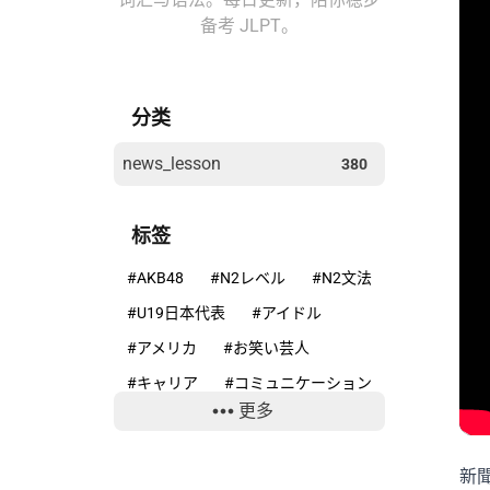
备考 JLPT。
分类
news_lesson
380
标签
#AKB48
#N2レベル
#N2文法
#U19日本代表
#アイドル
#アメリカ
#お笑い芸人
#キャリア
#コミュニケーション
更多
#コンプライアンス
#サッカー
#ニホンカモシカ
新
#ニュースで学ぶ日本語