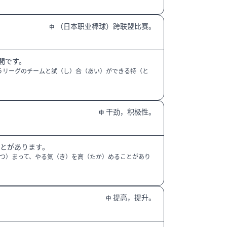
（日本职业棒球）跨联盟比赛。
中
間です。
うリーグのチームと試（し）合（あい）ができる特（と
干劲，积极性。
中
とがあります。
つ）まって、やる気（き）を高（たか）めることがあり
提高，提升。
中