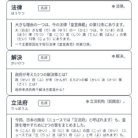
法律。
法律
中
N3
名詞
ほうりつ
大きな理由の一つは、今の法律「皇室典範」の第12条にあります。
大（おお）きな理（り）由（ゆう）の一（ひと）つは、今（いま）の法
（ほう）律（りつ）「皇（こう）室（しつ）典（てん）範（ぱん）」の第
（だい）12条（じょう）にあります。
一个主要原因在于现行法律《皇室典范》的第12条。
解决。
解決
中
N3
名詞
かいけつ
政府が考えた2つの解決策とは？
政（せい）府（ふ）が考（かんが）えた2つの解（かい）決（けつ）策
（さく）とは？
政府考虑的两个解决方案是什么？
立法机构（如国会）。
立法府
中
N1
名詞
りっぽうふ
今回、日本の国会（ニュースでは「立法府」と呼ばれます）も、皇
族を増やすために2つの案をまとめました。
今（こん）回（かい）、日（に）本（ほん）の国（こっ）会（かい）（ニ
ュースでは「立（りっ）法（ぽう）府（ふ）」と呼（よ）ばれます）も、