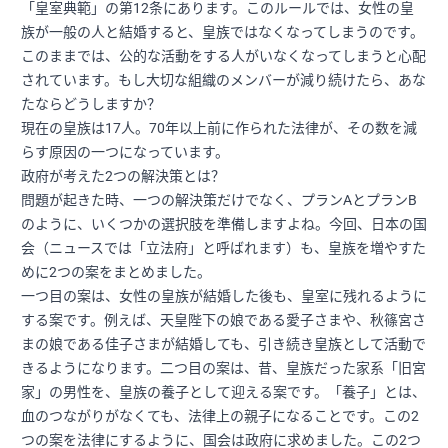
「皇室典範」の第12条にあります。このルールでは、女性の皇
族が一般の人と結婚すると、皇族ではなくなってしまうのです。
このままでは、公的な活動をする人がいなくなってしまうと心配
されています。もし大切な組織のメンバーが減り続けたら、あな
たならどうしますか？
現在の皇族は17人。70年以上前に作られた法律が、その数を減
らす原因の一つになっています。
政府が考えた2つの解決策とは？
問題が起きた時、一つの解決策だけでなく、プランAとプランB
のように、いくつかの選択肢を準備しますよね。今回、日本の国
会（ニュースでは「立法府」と呼ばれます）も、皇族を増やすた
めに2つの案をまとめました。
一つ目の案は、女性の皇族が結婚した後も、皇室に残れるように
する案です。例えば、天皇陛下の娘である愛子さまや、秋篠宮さ
まの娘である佳子さまが結婚しても、引き続き皇族として活動で
きるようになります。二つ目の案は、昔、皇族だった家系「旧宮
家」の男性を、皇族の養子として迎える案です。「養子」とは、
血のつながりがなくても、法律上の親子になることです。この2
つの案を法律にするように、国会は政府に求めました。この2つ