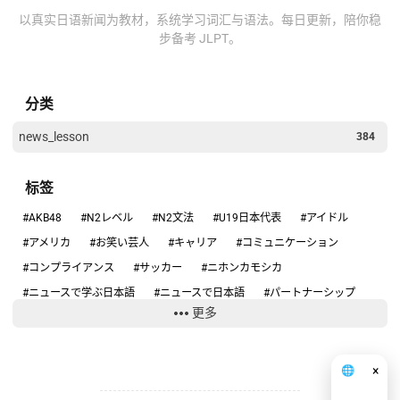
以真实日语新闻为教材，系统学习词汇与语法。每日更新，陪你稳
步备考 JLPT。
分类
news_lesson
384
标签
#AKB48
#N2レベル
#N2文法
#U19日本代表
#アイドル
#アメリカ
#お笑い芸人
#キャリア
#コミュニケーション
#コンプライアンス
#サッカー
#ニホンカモシカ
#ニュースで学ぶ日本語
#ニュースで日本語
#パートナーシップ
更多
#ハンタウイルス
#フィギュアスケート
#リーダーシップ
#りくりゅう
#人手不足
#健康
#働き方
#円安
#円高円安
#国際関係
#坂本花織
#大学スポーツ
#失敗談
#安全
×
🌐
中文
#安全管理
#情報リテラシー
#感動する話
#旅行の安全