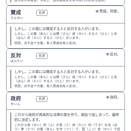
因为在日本皇室，传统上一直很重视从父亲传给儿子的男性血统。
赞成，同意。
賛成
中
N3
名詞
さんせい
しかし、この案には賛成する人と反対する人がいます。
しかし、この案（あん）には賛（さん）成（せい）する人（ひと）と反
（はん）対（たい）する人（ひと）がいます。
然而，对于这个方案，有人赞成也有人反对。
反对。
反対
中
N3
名詞
はんたい
しかし、この案には賛成する人と反対する人がいます。
しかし、この案（あん）には賛（さん）成（せい）する人（ひと）と反
（はん）対（たい）する人（ひと）がいます。
然而，对于这个方案，有人赞成也有人反对。
政府。
政府
中
N3
名詞
せいふ
これから政府が具体的な法律の案を作り、国会で話し合って、最終
的に決定します。
これから政（せい）府（ふ）が具（ぐ）体（たい）的（てき）な法（ほ
う）律（りつ）の案（あん）を作（つく）り、国（こっ）会（かい）で話