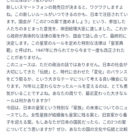
この法律はいつ変わるの？
新しいスマートフォンの発売日が決まると、ワクワクしますよ
ね。この新しいルールがいつできるのかも、日本で注目されてい
ます。国会が「この2つの案で進めましょう」という、参加した
人たちのまとまった意見を、岸田総理大臣に渡しました。これか
ら政府が具体的な法律の案を作り、国会で話し合って、最終的に
決定します。この皇室のルールを定めた特別な法律は「皇室典
範」と呼ばれ、1947年に作られてから今まで一度も改正された
ことがありません。
このニュースは、ただの政治の話ではありません。日本の社会が
大切にしてきた「伝統」と、時代に合わせた「変化」のバランス
をどう取るか、という大きなテーマについて考える良い機会にな
ります。70年以上変わらなかったルールを変えるのは、とても勇
気がいることですよね。あなたの周りで、最近変わった大きなル
ールは何かありますか？
今回は、日本の皇室という特別な「家族」の未来についてのニュ
ースでした。女性皇族が結婚後も皇室に残る案と、旧宮家から養
子を迎える案。もしあなたが日本の国民だったら、この2つの案
についてどう思いますか？ぜひ、あなたの国の文化や伝統と比較