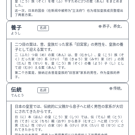
皇（こう）族（ぞく）を増（ふ）やすために2つの案（あん）をまとめま
した。
这一次，日本的国会（在新闻中被称为“立法府”）也为增加皇族成员整理出
了两套方案。
养子，养女。
養子
中
N1
名詞
ようし
二つ目の案は、昔、皇族だった家系「旧宮家」の男性を、皇族の養
子として迎える案です。
二（ふた）つ目（め）の案（あん）は、昔（むかし）、皇（こう）族（ぞ
く）だった家（か）系（けい）「旧（きゅう）宮（みや）家（け）」の男
（だん）性（せい）を、皇（こう）族（ぞく）の養（よう）子（し）とし
て迎（むか）える案（あん）です。
第二个方案是，接纳过去曾是皇族的“旧宫家”家系的男性，作为皇族的养
子。
传统。
伝統
中
N3
名詞
でんとう
日本の皇室では、伝統的に父親から息子へと続く男性の家系が大切
にされてきたからです。
日（に）本（ほん）の皇（こう）室（しつ）では、伝（でん）統（とう）
的（てき）に父（ちち）親（おや）から息子（むすこ）へと続（つづ）く
男（だん）性（せい）の家（か）系（けい）が大（たい）切（せつ）にさ
れてきたからです。