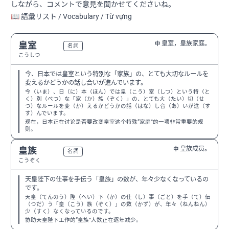
しながら、コメントで意見を聞かせてくださいね。
📖 語彙リスト / Vocabulary / Từ vựng
皇室，皇族家庭。
皇室
中
N2
名詞
こうしつ
今、日本では皇室という特別な「家族」の、とても大切なルールを
変えるかどうかの話し合いが進んでいます。
今（いま）、日（に）本（ほん）では皇（こう）室（しつ）という特（と
く）別（べつ）な「家（か）族（ぞく）」の、とても大（たい）切（せ
つ）なルールを変（か）えるかどうかの話（はな）し合（あ）いが進（す
す）んでいます。
现在，日本正在讨论是否要改变皇室这个特殊“家庭”的一项非常重要的规
则。
皇族成员。
皇族
中
N2
名詞
こうぞく
天皇陛下の仕事を手伝う「皇族」の数が、年々少なくなっているの
です。
天皇（てんのう）陛（へい）下（か）の仕（し）事（ごと）を手（て）伝
（つだ）う「皇（こう）族（ぞく）」の数（かず）が、年々（ねんねん）
少（すく）なくなっているのです。
协助天皇陛下工作的“皇族”人数正在逐年减少。