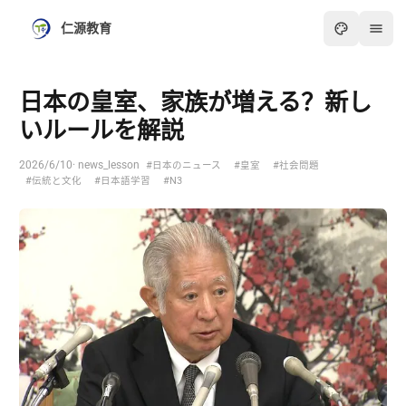
仁源教育
日本の皇室、家族が増える？新し
いルールを解説
2026/6/10
· news_lesson
#日本のニュース
#皇室
#社会問題
#伝統と文化
#日本語学習
#N3