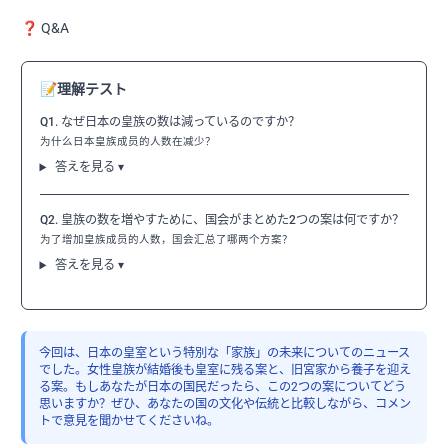
❓ Q&A
📝
理解テスト
Q1. なぜ日本の皇族の数は減っているのですか？
为什么日本皇族成员的人数在减少？
答えを見る ▾
Q2. 皇族の数を増やすために、国会がまとめた2つの案は何ですか？
为了增加皇族成员的人数，国会汇总了哪两个方案？
答えを見る ▾
今回は、日本の皇室という特別な「家族」の未来についてのニュース
でした。女性皇族が結婚後も皇室に残る案と、旧宮家から養子を迎え
る案。もしあなたが日本の国民だったら、この2つの案についてどう
思いますか？ぜひ、あなたの国の文化や伝統と比較しながら、コメン
トで意見を聞かせてくださいね。