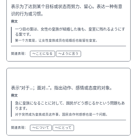
表示为了达到某个目标或状态而努力、留心。表达一种有意
识的行为或习惯。
例文
一つ目の案は、女性の皇族が結婚した後も、皇室に残れるようにす
る案です。
第一个方案是，让女性皇族成员在结婚后也能留在皇室。
関連表現：
〜ことになる
〜ように言う
〜に対して
N3
表示“对于…；面对…”。指出动作、感情或态度的对象。
例文
急に皇族になることに対して、国民がどう感じるかという問題もあ
ります。
对于突然成为皇族成员这件事，国民会作何感想也是一个问题。
関連表現：
〜について
〜にとって