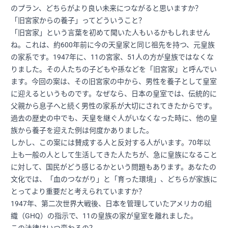
のプラン、どちらがより良い未来につながると思いますか？
「旧宮家からの養子」ってどういうこと？
「旧宮家」という言葉を初めて聞いた人もいるかもしれません
ね。これは、約600年前に今の天皇家と同じ祖先を持つ、元皇族
の家系です。1947年に、11の宮家、51人の方が皇族ではなくな
りました。その人たちの子どもや孫などを「旧宮家」と呼んでい
ます。今回の案は、その旧宮家の中から、男性を養子として皇室
に迎えるというものです。なぜなら、日本の皇室では、伝統的に
父親から息子へと続く男性の家系が大切にされてきたからです。
過去の歴史の中でも、天皇を継ぐ人がいなくなった時に、他の皇
族から養子を迎えた例は何度かありました。
しかし、この案には賛成する人と反対する人がいます。70年以
上も一般の人として生活してきた人たちが、急に皇族になること
に対して、国民がどう感じるかという問題もあります。あなたの
文化では、「血のつながり」と「育った環境」、どちらが家族に
とってより重要だと考えられていますか？
1947年、第二次世界大戦後、日本を管理していたアメリカの組
織（GHQ）の指示で、11の皇族の家が皇室を離れました。