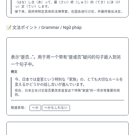
（はな）し合（あ）って、最（さい）終（しゅう）的（てき）に決（け
っ）定（てい）します。
接下来，政府将制定具体的法律草案，在国会进行讨论，并最终做出决定。
📝 文法ポイント / Grammar / Ngữ pháp
〜かどうか
N3
表示“是否…”。用于将一个带有“是或否”疑问的句子嵌入到另
一个句子中。
例文
今、日本では皇室という特別な「家族」の、とても大切なルールを
変えるかどうかの話し合いが進んでいます。
现在，日本正在讨论是否要改变皇室这个特殊“家庭”的一项非常重要的规
则。
関連表現：
〜か
〜かもしれない
〜ようにする
N3