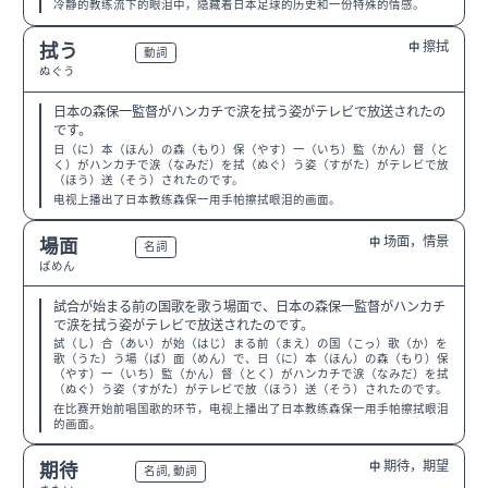
冷静的教练流下的眼泪中，隐藏着日本足球的历史和一份特殊的情感。
擦拭
拭う
中
N2
動詞
ぬぐう
日本の森保一監督がハンカチで涙を拭う姿がテレビで放送されたの
です。
日（に）本（ほん）の森（もり）保（やす）一（いち）監（かん）督（と
く）がハンカチで涙（なみだ）を拭（ぬぐ）う姿（すがた）がテレビで放
（ほう）送（そう）されたのです。
电视上播出了日本教练森保一用手帕擦拭眼泪的画面。
场面，情景
場面
中
N3
名詞
ばめん
試合が始まる前の国歌を歌う場面で、日本の森保一監督がハンカチ
で涙を拭う姿がテレビで放送されたのです。
試（し）合（あい）が始（はじ）まる前（まえ）の国（こっ）歌（か）を
歌（うた）う場（ば）面（めん）で、日（に）本（ほん）の森（もり）保
（やす）一（いち）監（かん）督（とく）がハンカチで涙（なみだ）を拭
（ぬぐ）う姿（すがた）がテレビで放（ほう）送（そう）されたのです。
在比赛开始前唱国歌的环节，电视上播出了日本教练森保一用手帕擦拭眼泪
的画面。
期待，期望
期待
中
N3
名詞, 動詞