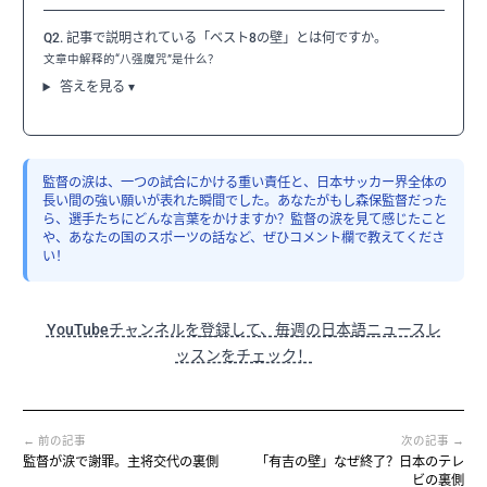
Q2. 記事で説明されている「ベスト8の壁」とは何ですか。
文章中解释的“八强魔咒”是什么？
答えを見る ▾
監督の涙は、一つの試合にかける重い責任と、日本サッカー界全体の
長い間の強い願いが表れた瞬間でした。あなたがもし森保監督だった
ら、選手たちにどんな言葉をかけますか？監督の涙を見て感じたこと
や、あなたの国のスポーツの話など、ぜひコメント欄で教えてくださ
い！
YouTubeチャンネルを登録して、毎週の日本語ニュースレ
ッスンをチェック！
← 前の記事
次の記事 →
監督が涙で謝罪。主将交代の裏側
「有吉の壁」なぜ終了？日本のテレ
ビの裏側