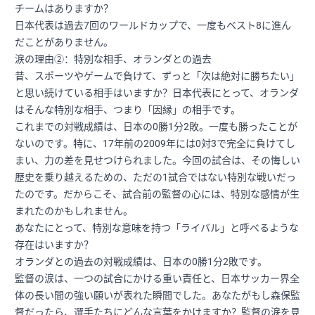
チームはありますか？
日本代表は過去7回のワールドカップで、一度もベスト8に進ん
だことがありません。
涙の理由②：特別な相手、オランダとの過去
昔、スポーツやゲームで負けて、ずっと「次は絶対に勝ちたい」
と思い続けている相手はいますか？日本代表にとって、オランダ
はそんな特別な相手、つまり「因縁」の相手です。
これまでの対戦成績は、日本の0勝1分2敗。一度も勝ったことが
ないのです。特に、17年前の2009年には0対3で完全に負けてし
まい、力の差を見せつけられました。今回の試合は、その悔しい
歴史を乗り越えるための、ただの1試合ではない特別な戦いだっ
たのです。だからこそ、試合前の監督の心には、特別な感情が生
まれたのかもしれません。
あなたにとって、特別な意味を持つ「ライバル」と呼べるような
存在はいますか？
オランダとの過去の対戦成績は、日本の0勝1分2敗です。
監督の涙は、一つの試合にかける重い責任と、日本サッカー界全
体の長い間の強い願いが表れた瞬間でした。あなたがもし森保監
督だったら、選手たちにどんな言葉をかけますか？監督の涙を見