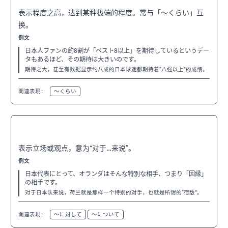
表示程度之高，达到某种极端的程度。常与「〜くらい」互
换。
例文
日本人ファンの約8割が「ベスト8以上」を期待しているというデー
タもあるほど、その期待は大きいのです。
期待之大，甚至有数据显示约八成的日本球迷都期待着“八强以上”的成绩。
関連表現：
〜くらい
〜にとって
N3
表示立场或观点，意为“对于…来说”。
例文
日本代表にとって、オランダはそんな特別な相手、つまり「因縁」
の相手です。
对于日本队来说，荷兰就是那样一个特别的对手，也就是所谓的“宿敌”。
関連表現：
〜に対して
〜について