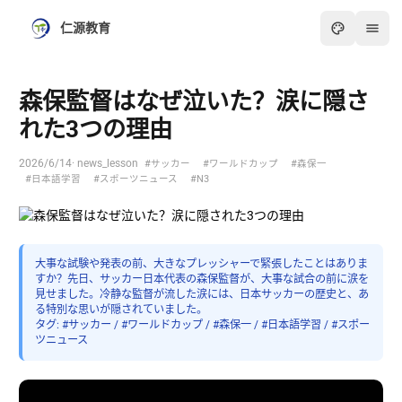
仁源教育
森保監督はなぜ泣いた？涙に隠さ
れた3つの理由
2026/6/14
· news_lesson
#サッカー
#ワールドカップ
#森保一
#日本語学習
#スポーツニュース
#N3
大事な試験や発表の前、大きなプレッシャーで緊張したことはありま
すか？先日、サッカー日本代表の森保監督が、大事な試合の前に涙を
見せました。冷静な監督が流した涙には、日本サッカーの歴史と、あ
る特別な思いが隠されていました。
タグ: #サッカー / #ワールドカップ / #森保一 / #日本語学習 / #スポー
ツニュース