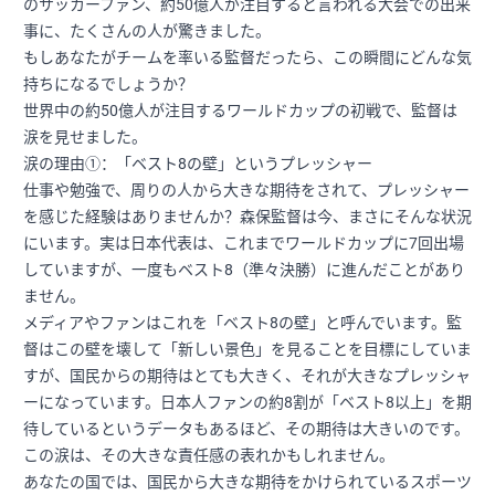
のサッカーファン、約50億人が注目すると言われる大会での出来
事に、たくさんの人が驚きました。
もしあなたがチームを率いる監督だったら、この瞬間にどんな気
持ちになるでしょうか？
世界中の約50億人が注目するワールドカップの初戦で、監督は
涙を見せました。
涙の理由①：「ベスト8の壁」というプレッシャー
仕事や勉強で、周りの人から大きな期待をされて、プレッシャー
を感じた経験はありませんか？森保監督は今、まさにそんな状況
にいます。実は日本代表は、これまでワールドカップに7回出場
していますが、一度もベスト8（準々決勝）に進んだことがあり
ません。
メディアやファンはこれを「ベスト8の壁」と呼んでいます。監
督はこの壁を壊して「新しい景色」を見ることを目標にしていま
すが、国民からの期待はとても大きく、それが大きなプレッシャ
ーになっています。日本人ファンの約8割が「ベスト8以上」を期
待しているというデータもあるほど、その期待は大きいのです。
この涙は、その大きな責任感の表れかもしれません。
あなたの国では、国民から大きな期待をかけられているスポーツ