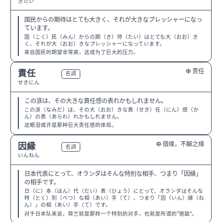
きたい
国民からの期待はとても大きく、それが大きなプレッシャーになっ
ています。
国（こく）民（みん）からの期（き）待（たい）はとても大（おお）き
く、それが大（おお）きなプレッシャーになっています。
来自国民的期望非常高，这成为了巨大的压力。
责任
責任
中
N3
名詞
せきにん
この涙は、その大きな責任感の表れかもしれません。
この涙（なみだ）は、その大（おお）きな責（せき）任（にん）感（か
ん）の表（あらわ）れかもしれません。
这眼泪或许是那种巨大责任感的体现。
宿缘，不解之缘
因縁
中
N1
名詞
いんねん
日本代表にとって、オランダはそんな特別な相手、つまり「因縁」
の相手です。
日（に）本（ほん）代（だい）表（ひょう）にとって、オランダはそんな
特（とく）別（べつ）な相（あい）手（て）、つまり「因（いん）縁（ね
ん）」の相（あい）手（て）です。
对于日本队来说，荷兰就是那样一个特别的对手，也就是所谓的“宿敌”。