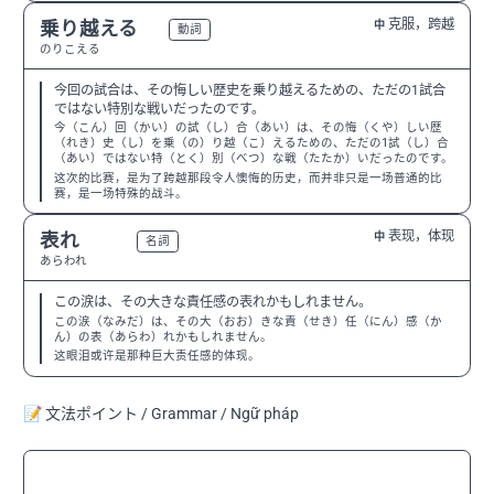
克服，跨越
乗り越える
中
N3
動詞
のりこえる
今回の試合は、その悔しい歴史を乗り越えるための、ただの1試合
ではない特別な戦いだったのです。
今（こん）回（かい）の試（し）合（あい）は、その悔（くや）しい歴
（れき）史（し）を乗（の）り越（こ）えるための、ただの1試（し）合
（あい）ではない特（とく）別（べつ）な戦（たたか）いだったのです。
这次的比赛，是为了跨越那段令人懊悔的历史，而并非只是一场普通的比
赛，是一场特殊的战斗。
表现，体现
表れ
中
N2
名詞
あらわれ
この涙は、その大きな責任感の表れかもしれません。
この涙（なみだ）は、その大（おお）きな責（せき）任（にん）感（か
ん）の表（あらわ）れかもしれません。
这眼泪或许是那种巨大责任感的体现。
📝 文法ポイント / Grammar / Ngữ pháp
〜ほど
N3