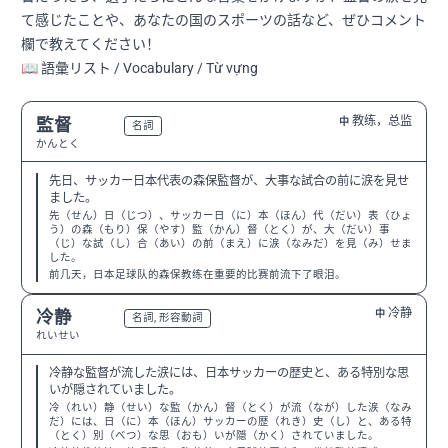
て感じたことや、あなたの国のスポーツの話など、ぜひコメント
欄で教えてください！
📖 語彙リスト / Vocabulary / Từ vựng
教练，总监
監督
中
N2
名詞
かんとく
先日、サッカー日本代表の森保監督が、大事な試合の前に涙を見せ
ました。
先（せん）日（じつ）、サッカー日（に）本（ほん）代（だい）表（ひょ
う）の森（もり）保（やす）監（かん）督（とく）が、大（だい）事
（じ）な試（し）合（あい）の前（まえ）に涙（なみだ）を見（み）せま
した。
前几天，日本足球队的森保教练在重要的比赛前流下了眼泪。
冷静
冷静
中
N2
名詞, 形容動詞
れいせい
冷静な監督が流した涙には、日本サッカーの歴史と、ある特別な思
いが隠されていました。
冷（れい）静（せい）な監（かん）督（とく）が流（なが）した涙（なみ
だ）には、日（に）本（ほん）サッカーの歴（れき）史（し）と、ある特
（とく）別（べつ）な思（おも）いが隠（かく）されていました。