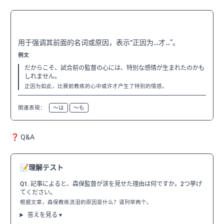
〜こそ
N3
用于强调其前面的名词或原因，表示“正因为…才…”。
例文
だからこそ、試合前の監督の心には、特別な感情が生まれたのかも
しれません。
正因为如此，比赛前教练的心中或许才产生了特别的情感。
関連表現：
〜は
〜も
❓ Q&A
📝
理解テスト
Q1. 記事によると、森保監督が涙を見せた理由は何ですか。2つ挙げ
てください。
根据文章，森保教练流泪的原因是什么？请列举两个。
答えを見る ▾