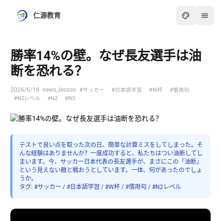
仁源教育
勝率14%の壁。なぜ長友選手は油
断を恐れる？
2026/6/16
· news_lesson
#サッカー
#日本語学習
#W杯
#慣用句
#N2レベル
#N2
#N3
テストで良い点を取った次の日、簡単な計算ミスをしてしまった。そ
んな経験はありませんか？一度成功すると、私たちはつい油断してし
まいます。今、サッカー日本代表の長友選手が、まさにこの「油断」
という見えない敵と戦おうとしています。一体、何があったのでしょ
うか。
タグ: #サッカー / #日本語学習 / #W杯 / #慣用句 / #N2レベル