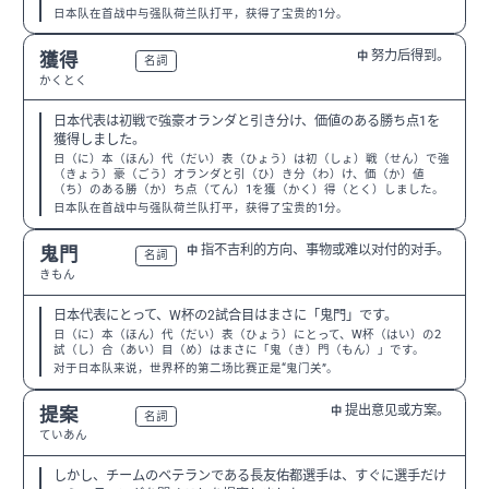
日本队在首战中与强队荷兰队打平，获得了宝贵的1分。
努力后得到。
獲得
中
N3
名詞
かくとく
日本代表は初戦で強豪オランダと引き分け、価値のある勝ち点1を
獲得しました。
日（に）本（ほん）代（だい）表（ひょう）は初（しょ）戦（せん）で強
（きょう）豪（ごう）オランダと引（ひ）き分（わ）け、価（か）値
（ち）のある勝（か）ち点（てん）1を獲（かく）得（とく）しました。
日本队在首战中与强队荷兰队打平，获得了宝贵的1分。
指不吉利的方向、事物或难以对付的对手。
鬼門
中
N1
名詞
きもん
日本代表にとって、W杯の2試合目はまさに「鬼門」です。
日（に）本（ほん）代（だい）表（ひょう）にとって、W杯（はい）の2
試（し）合（あい）目（め）はまさに「鬼（き）門（もん）」です。
对于日本队来说，世界杯的第二场比赛正是“鬼门关”。
提出意见或方案。
提案
中
N3
名詞
ていあん
しかし、チームのベテランである長友佑都選手は、すぐに選手だけ