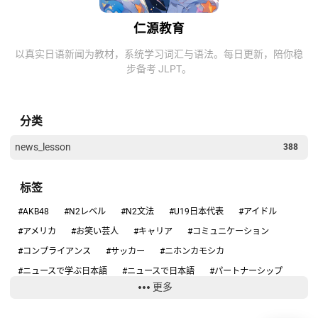
仁源教育
以真实日语新闻为教材，系统学习词汇与语法。每日更新，陪你稳
步备考 JLPT。
分类
news_lesson
388
标签
#AKB48
#N2レベル
#N2文法
#U19日本代表
#アイドル
#アメリカ
#お笑い芸人
#キャリア
#コミュニケーション
#コンプライアンス
#サッカー
#ニホンカモシカ
#ニュースで学ぶ日本語
#ニュースで日本語
#パートナーシップ
更多
#ハンタウイルス
#フィギュアスケート
#リーダーシップ
#りくりゅう
#人手不足
#健康
#働き方
#円安
#円高円安