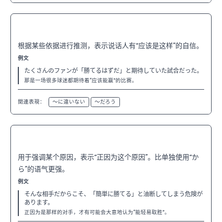
〜はずだ
N3
根据某些依据进行推测，表示说话人有“应该是这样”的自信。
例文
たくさんのファンが「勝てるはずだ」と期待していた試合だった。
那是一场很多球迷都期待着“应该能赢”的比赛。
関連表現：
〜に違いない
〜だろう
〜からこそ
N3
用于强调某个原因，表示“正因为这个原因”。比单独使用“か
ら”的语气更强。
例文
そんな相手だからこそ、「簡単に勝てる」と油断してしまう危険が
あります。
正因为是那样的对手，才有可能会大意地认为“能轻易取胜”。