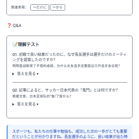
関連表現：
〜だけに
〜から
❓ Q&A
📝
理解テスト
Q1. 初戦で良い結果だったのに、なぜ長友選手は選手だけのミーティ
ングを提案したのですか？
明明首战取得了不错的成绩，为什么长友选手还要提议只开选手会议呢？
答えを見る ▾
Q2. 記事によると、サッカー日本代表の「鬼門」とは何ですか？
根据文章，日本足球队的“鬼门”是什么？
答えを見る ▾
スポーツも、私たちの仕事や勉強も、成功した次の一歩がとても重要
だということが分かりますね。長友選手のように、良い結果が出た時