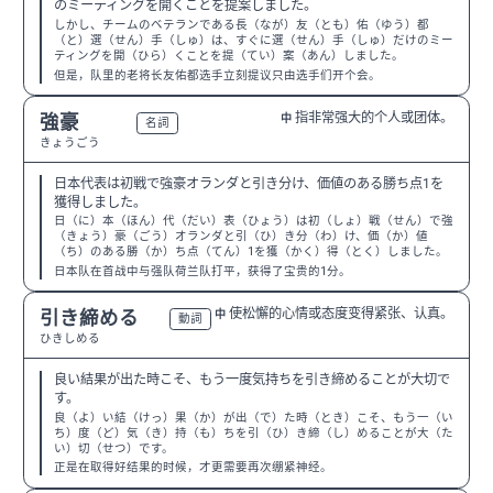
のミーティングを開くことを提案しました。
しかし、チームのベテランである長（なが）友（とも）佑（ゆう）都
（と）選（せん）手（しゅ）は、すぐに選（せん）手（しゅ）だけのミー
ティングを開（ひら）くことを提（てい）案（あん）しました。
但是，队里的老将长友佑都选手立刻提议只由选手们开个会。
指非常强大的个人或团体。
強豪
中
N2
名詞
きょうごう
日本代表は初戦で強豪オランダと引き分け、価値のある勝ち点1を
獲得しました。
日（に）本（ほん）代（だい）表（ひょう）は初（しょ）戦（せん）で強
（きょう）豪（ごう）オランダと引（ひ）き分（わ）け、価（か）値
（ち）のある勝（か）ち点（てん）1を獲（かく）得（とく）しました。
日本队在首战中与强队荷兰队打平，获得了宝贵的1分。
使松懈的心情或态度变得紧张、认真。
引き締める
中
N2
動詞
ひきしめる
良い結果が出た時こそ、もう一度気持ちを引き締めることが大切で
す。
良（よ）い結（けっ）果（か）が出（で）た時（とき）こそ、もう一（い
ち）度（ど）気（き）持（も）ちを引（ひ）き締（し）めることが大（た
い）切（せつ）です。
正是在取得好结果的时候，才更需要再次绷紧神经。