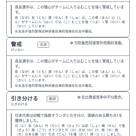
長友選手は、この慢心がチームに入り込むことを強く警戒していま
す。
長（なが）友（とも）選（せん）手（しゅ）は、この慢（まん）心（し
ん）がチームに入（はい）り込（こ）むことを強（つよ）く警（けい）戒
（かい）しています。
长友选手强烈警惕这种骄傲自满的情绪在队伍中蔓延。
为防备危险或意外而做好准备。
警戒
中
N2
名詞
けいかい
長友選手は、この慢心がチームに入り込むことを強く警戒していま
す。
長（なが）友（とも）選（せん）手（しゅ）は、この慢（まん）心（し
ん）がチームに入（はい）り込（こ）むことを強（つよ）く警（けい）戒
（かい）しています。
长友选手强烈警惕这种骄傲自满的情绪在队伍中蔓延。
在比赛或竞争中不分胜负。
引き分ける
中
N3
動詞
ひきわける
日本代表は初戦で強豪オランダと引き分け、価値のある勝ち点1を
獲得しました。
日（に）本（ほん）代（だい）表（ひょう）は初（しょ）戦（せん）で強
（きょう）豪（ごう）オランダと引（ひ）き分（わ）け、価（か）値
（ち）のある勝（か）ち点（てん）1を獲（かく）得（とく）しました。