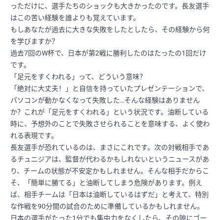
っただけに、選手たちのショックも大きかったのです。長友選手
はこの苦い経験を誰よりも覚えています。
もしあなたが過去に大きな失敗をしたとしたら、その経験から何
を学びますか？
過去7回のW杯で、日本が第2戦に勝利したのはたったの1回だけ
です。
「足元をすくわれる」って、どういう意味？
「絶対に大丈夫！」と自信を持っていたプレゼンテーションで、
パソコンが動かなくなって失敗した…そんな経験はありません
か？これが「足元をすくわれる」という状況です。油断している
時に、予想外のことで失敗させられることを意味する、よく使わ
れる表現です。
長友選手が恐れているのは、まさにこれです。次の対戦相手であ
るチュニジアは、監督が代わるかもしれないというニュースがあ
り、チームの状態が不安定かもしれません。そんな相手だからこ
そ、「簡単に勝てる」と油断してしまう危険があります。例え
ば、相手チームは「日本は油断しているはずだ」と考えて、特別
な作戦を90分間の試合のために準備しているかもしれません。
日本の選手がたった1分でも集中力をなくしたら、その隙にゴー