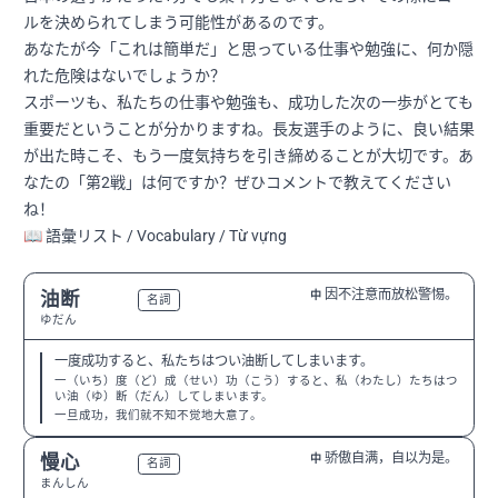
ルを決められてしまう可能性があるのです。
あなたが今「これは簡単だ」と思っている仕事や勉強に、何か隠
れた危険はないでしょうか？
スポーツも、私たちの仕事や勉強も、成功した次の一歩がとても
重要だということが分かりますね。長友選手のように、良い結果
が出た時こそ、もう一度気持ちを引き締めることが大切です。あ
なたの「第2戦」は何ですか？ぜひコメントで教えてください
ね！
📖 語彙リスト / Vocabulary / Từ vựng
因不注意而放松警惕。
油断
中
N2
名詞
ゆだん
一度成功すると、私たちはつい油断してしまいます。
一（いち）度（ど）成（せい）功（こう）すると、私（わたし）たちはつ
い油（ゆ）断（だん）してしまいます。
一旦成功，我们就不知不觉地大意了。
骄傲自满，自以为是。
慢心
中
N2
名詞
まんしん