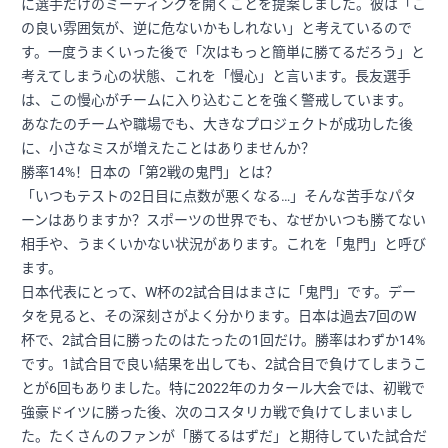
に選手だけのミーティングを開くことを提案しました。彼は「こ
の良い雰囲気が、逆に危ないかもしれない」と考えているので
す。一度うまくいった後で「次はもっと簡単に勝てるだろう」と
考えてしまう心の状態、これを「慢心」と言います。長友選手
は、この慢心がチームに入り込むことを強く警戒しています。
あなたのチームや職場でも、大きなプロジェクトが成功した後
に、小さなミスが増えたことはありませんか？
勝率14%！日本の「第2戦の鬼門」とは？
「いつもテストの2日目に点数が悪くなる…」そんな苦手なパタ
ーンはありますか？スポーツの世界でも、なぜかいつも勝てない
相手や、うまくいかない状況があります。これを「鬼門」と呼び
ます。
日本代表にとって、W杯の2試合目はまさに「鬼門」です。デー
タを見ると、その深刻さがよく分かります。日本は過去7回のW
杯で、2試合目に勝ったのはたったの1回だけ。勝率はわずか14%
です。1試合目で良い結果を出しても、2試合目で負けてしまうこ
とが6回もありました。特に2022年のカタール大会では、初戦で
強豪ドイツに勝った後、次のコスタリカ戦で負けてしまいまし
た。たくさんのファンが「勝てるはずだ」と期待していた試合だ