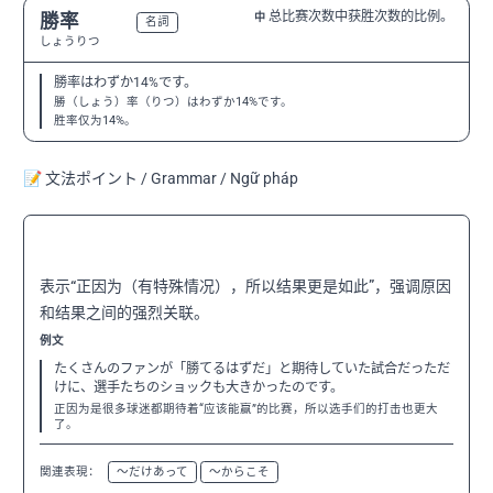
总比赛次数中获胜次数的比例。
勝率
中
N1
名詞
しょうりつ
勝率はわずか14%です。
勝（しょう）率（りつ）はわずか14%です。
胜率仅为14%。
📝 文法ポイント / Grammar / Ngữ pháp
〜だけに
N2
表示“正因为（有特殊情况），所以结果更是如此”，强调原因
和结果之间的强烈关联。
例文
たくさんのファンが「勝てるはずだ」と期待していた試合だっただ
けに、選手たちのショックも大きかったのです。
正因为是很多球迷都期待着“应该能赢”的比赛，所以选手们的打击也更大
了。
関連表現：
〜だけあって
〜からこそ