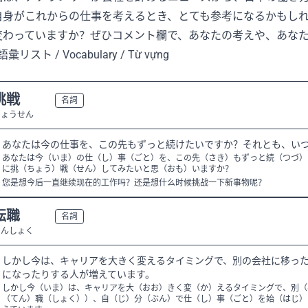
自身がこれからの仕事を考えるとき、とても参考になるかもし
変わっていますか？ぜひコメント欄で、あなたの考えや、あな
語彙リスト / Vocabulary / Từ vựng
挑戦
N3
名詞
ちょうせん
あなたは今の仕事を、この先もずっと続けたいですか？それとも、い
あなたは今（いま）の仕（し）事（ごと）を、この先（さき）もずっと続（つづ）
に挑（ちょう）戦（せん）してみたいと思（おも）いますか？
您是想今后一直继续现在的工作吗？还是想什么时候挑战一下新事物呢？
転職
N3
名詞
てんしょく
しかし今は、キャリアを大きく変えるタイミングで、別の会社に移っ
になったりする人が増えています。
しかし今（いま）は、キャリアを大（おお）きく変（か）えるタイミングで、別（
（てん）職（しょく））、自（じ）分（ぶん）で仕（し）事（ごと）を始（はじ）