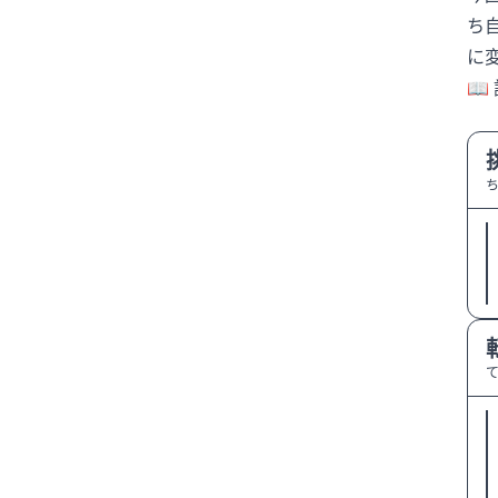
ち
カンヌ映画祭
に
キャッシュレス決済
キャリア
📖 
キャリアチェンジ
キャリアデザイン
キャリア選択
キングカズ
クマ
クラブハウス移転
クリアースカイ
クリスティアーノ・ロナウド
クリスティアーノロナウド
クルーズ船
コミュニケーション
ごみ箱撤去
コンプライアンス
サイバーセキュリティ
サッカー
サッカー日本代表
さとうほなみ
サプライズ出演
シェルター