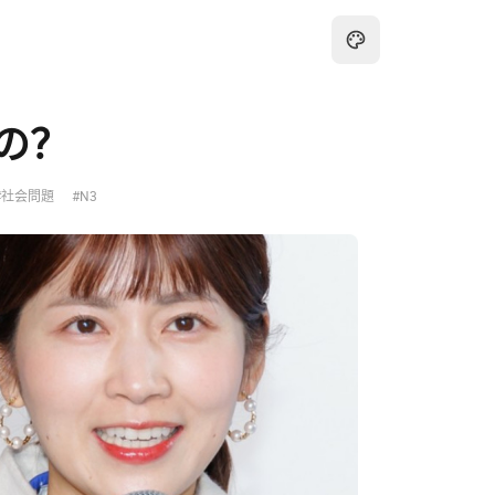
の？
#社会問題
#N3