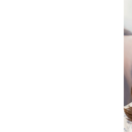
#沖縄
#為替介入
#生活経済
#社会問題
#経済ニュース
#結婚
#給料
#誤審
#部活動
#野球
#野生動物
#防災
#集団感染
#集団責任
〇〇ハラスメント
2女児死亡
AI
AKB48
ANN
ARASHI
BeReal
BreakingDown
ChatGPT
CM
CR-V
DeNA
DeNAベイスターズ
DOMOTO
DV
FIFA
FNN
Google
GPT-5.5
GTO
GW
IBF
ITニュース
J-POP
JLPT N2
JLPT N3
JLPTN2
JPOP