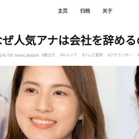
主页
归档
关于
なぜ人気アナは会社を辞める
6/6/18
· news_lesson
#働き方
#キャリア
#テレビ業界
#アナウンサー