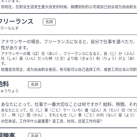
えています。
但现在，在职业生涯发生重大改变的时候，跳槽到别的公司或自己创业成为自由职业
フリーランス
N2
名詞
ふりーらんす
アナウンサーの場合、フリーランスになると、自分で仕事を選べたり
性があります。
アナウンサーの場（ば）合（あい）、フリーランスになると、自（じ）分（ぶん）
社（しゃ）員（いん）だった時（とき）より給（きゅう）料（りょう）が上（あ）
す。
就播音员而言，成为自由职业者后，有可能可以自己选择工作，或者工资比当公司职
給料
N3
名詞
きゅうりょう
あなたにとって、仕事で一番大切なことは何ですか？給料、時間、そ
あなたにとって、仕（し）事（ごと）で一（いち）番（ばん）大（たい）切（せつ
う）、時（じ）間（かん）、それとも仕（し）事（ごと）の内（ない）容（よう）
对您来说，工作中什么最重要？是工资、时间，还是工作内容？
視聴率
N2
名詞