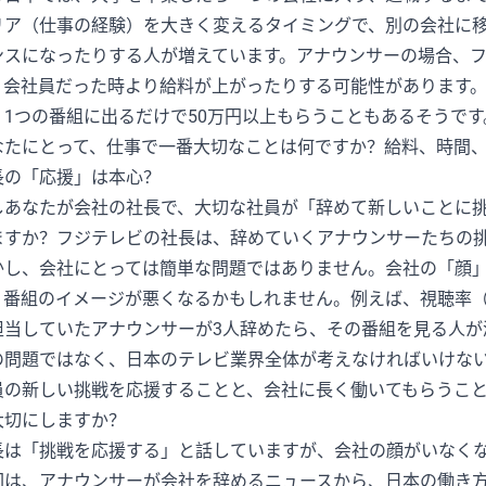
リア（仕事の経験）を大きく変えるタイミングで、別の会社に
ンスになったりする人が増えています。アナウンサーの場合、
、会社員だった時より給料が上がったりする可能性があります
、1つの番組に出るだけで50万円以上もらうこともあるそうです
なたにとって、仕事で一番大切なことは何ですか？給料、時間
長の「応援」は本心？
しあなたが会社の社長で、大切な社員が「辞めて新しいことに
ますか？フジテレビの社長は、辞めていくアナウンサーたちの
かし、会社にとっては簡単な問題ではありません。会社の「顔
、番組のイメージが悪くなるかもしれません。例えば、視聴率（
担当していたアナウンサーが3人辞めたら、その番組を見る人が
の問題ではなく、日本のテレビ業界全体が考えなければいけな
員の新しい挑戦を応援することと、会社に長く働いてもらうこ
大切にしますか？
長は「挑戦を応援する」と話していますが、会社の顔がいなく
回は、アナウンサーが会社を辞めるニュースから、日本の働き