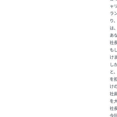
ャ
イスラエル
イメージチェンジ
ラ
イラン
イラン情勢
り
インフルエンサー
エジプト
は
エムバペ
エンタメ
あ
エンタメニュース
社
オールスターゲーム
オスナ
も
け
オタフクソース
オリックス
し
オリンピック
オンライン予約
と
お笑い
お笑い芸人
を
お金と時間
お金の使い方
け
お金の管理
お金の話
社
カーリング
カイジ
を
カウンセル監督
ガッツポーズ
社
今
ガッツ石松
カブス