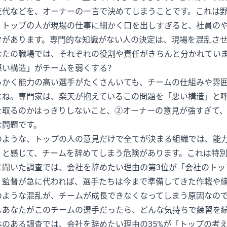
交代などを、オーナーの一言で決めてしまうことです。これは
、トップの人が現場の仕事に細かく口を出しすぎると、社員のや
タがあります。専門的な知識がない人の決定は、現場を混乱さ
なたの職場では、それぞれの役割や責任がきちんと分かれてい
悪い構造」がチームを弱くする？
っかく能力の高い選手がたくさんいても、チームの仕組みや雰
よね。専門家は、楽天が抱えているこの問題を「悪い構造」と
を取るのかはっきりしないこと、②オーナーの意見が強すぎて、
な問題です。
のような、トップの人の意見だけで全てが決まる組織では、能
」と感じて、チームを辞めてしまう危険があります。これは特別な
に聞いた調査では、会社を辞めたい理由の第3位が「会社のトッ
。監督が急に代われば、選手たちは今まで準備してきた作戦や
のような混乱が、チームが成長できなくなってしまう原因なの
しあなたがこのチームの選手だったら、どんな気持ちで練習を
本のある調査では、会社を辞めたい理由の35%が「トップの考