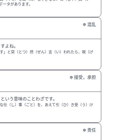
データがあります。
混乱
中
ますよね。
す」と突（とつ）然（ぜん）言（い）われたら、現（げ
接受，承担
中
、という意味のことわざです。
な仕（し）事（ごと）を、あえて引（ひ）き受（う）け
责任
中