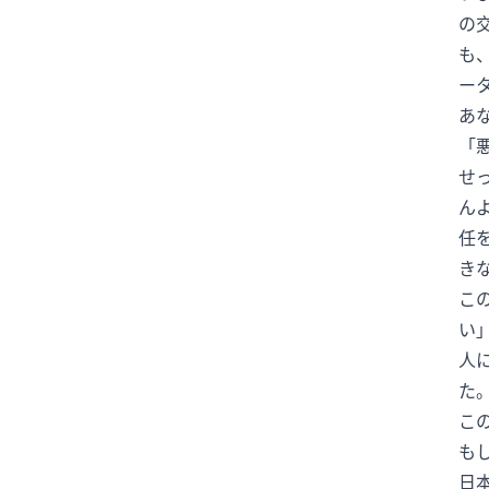
の
イスラエル
イメージチェンジ
も
イラン
イラン情勢
ー
インフルエンサー
エジプト
あ
エムバペ
エンタメ
「
エンタメニュース
せ
ん
オールスターゲーム
オスナ
任
オタフクソース
オリックス
き
オリンピック
オンライン予約
こ
お笑い
お笑い芸人
い
お金と時間
お金の使い方
人
お金の管理
お金の話
た
カーリング
カイジ
こ
も
カウンセル監督
ガッツポーズ
日
ガッツ石松
カブス