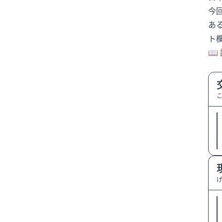
今
カンヌ映画祭
あ
キャッシュレス決済
キャリア
ト
キャリアチェンジ
📖 
キャリアデザイン
キャリア選択
キングカズ
クマ
クラブハウス移転
クリアースカイ
クリスティアーノ・ロナウド
クリスティアーノロナウド
クルーズ船
コミュニケーション
ごみ箱撤去
コンプライアンス
サイバーセキュリティ
サッカー
サッカー日本代表
さとうほなみ
サプライズ出演
シェルター