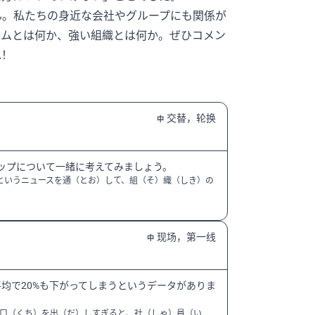
ん。私たちの身近な会社やグループにも関係が
ームとは何か、強い組織とは何か。ぜひコメン
ね！
交替，轮换
中
ップについて一緒に考えてみましょう。
というニュースを通（とお）して、組（そ）織（しき）の
现场，第一线
中
均で20%も下がってしまうというデータがありま
口（くち）を出（だ）しすぎると、社（しゃ）員（い