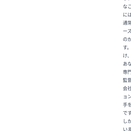
な
Jリーグ
K-POP
KingGnu
に
Lemino
MLB
N1
N2
通
N2/N3
N2レベル
N2文法
ー
N2語彙
N3
N3N2
N4
の
NEXCO中日本
NPB
PayPay
す
け
SNS
SNSと情報
TARAKO
あ
TBSNEWS
Toshl
UEFA
専
VAR
VIVANT
WBC
W杯
監
XY
YOSHIKI
アイドル
会
アカウント凍結
アクシデント
ョ
アコード
アナウンサー
手
あのちゃん
アメリカ
で
し
アメリカ文化
い
アリアナ・グランデ
ありがとう