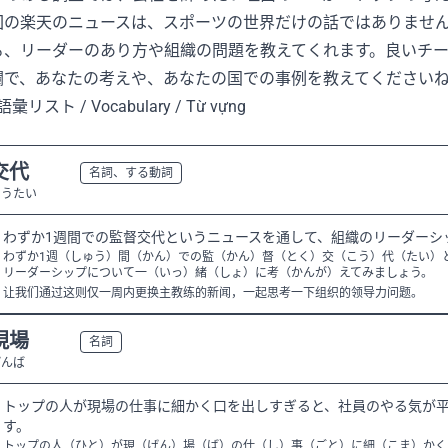
回の楽天のニュースは、スポーツの世界だけの話ではありませ
る、リーダーのあり方や組織の問題を教えてくれます。良いチ
欄で、あなたの考えや、あなたの国での事例を教えてください
語彙リスト / Vocabulary / Từ vựng
交代
N3
名詞、する動詞
こうたい
わずか1週間での監督交代というニュースを通して、組織のリーダーシ
わずか1週（しゅう）間（かん）での監（かん）督（とく）交（こう）代（たい）
リーダーシップについて一（いっ）緒（しょ）に考（かんが）えてみましょう。
让我们通过这则仅一周内更换主教练的新闻，一起思考一下组织的领导力问题。
現場
N3
名詞
げんば
トップの人が現場の仕事に細かく口を出しすぎると、社員のやる気が平
す。
トップの人（ひと）が現（げん）場（ば）の仕（し）事（ごと）に細（こま）かく