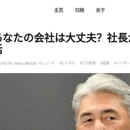
主页
归档
关于
あなたの会社は大丈夫？社長
話
6/6/19
· news_lesson
#ニュース
#ビジネス
#プロ野球
#組織
#リーダ