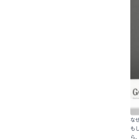
#沖縄
#為替介入
#生活経済
#社会問題
#経済ニュース
#結婚
#給料
#誤審
#部活動
#野球
#野生動物
#防災
#集団感染
#集団責任
〇〇ハラスメント
2女児死亡
AI
AKB48
ANN
ARASHI
BeReal
BreakingDown
ChatGPT
CM
CR-V
DeNA
DeNAベイスターズ
DOMOTO
DV
FIFA
FNN
Google
GPT-5.5
GTO
GW
IBF
な
も
ITニュース
J-POP
JLPT N2
ら
JLPT N3
JLPTN2
JPOP