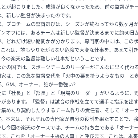
ことが起こりました。成績が良くなかったため、前の監督がチー
は、新しい監督が決まったのです。
常、プロチームの監督選びは、シーズンが終わってから数ヶ月か
ズンオフには、あるチームは新しい監督が決まるまでに約50日
が、どれだけ短い期間かが分かります。専門家の中には、この
。これは、誰もやりたがらない危険で大変な仕事を、あえて引
、今の楽天の監督は難しい仕事だということです。
なたの国では、スポーツチームのリーダーがこんなに早く代わ
門家は、この急な監督交代を「火中の栗を拾うようなもの」と
督、GM、オーナー、誰が一番強い？
社に「社長」と「部長」と「現場のリーダー」がいるように、野
ンがあります。「監督」は試合の作戦を立てて選手に指示を出す
を集めたり契約したりするチーム作りの責任者、そして「オー
す。本来は、それぞれの専門家が自分の役割を果たすことで、
かし今回の楽天のケースでは、チームの持ち主である「オーナ
ます。これを「オーナー主導の人事」と呼びます。これは、本来