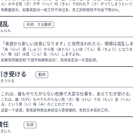
ん）のやる気（き）が平（へい）均（きん）で20%も下（さ）がってしまうという
有数据显示，如果高层对一线工作干涉过多，员工的积极性平均会下降20%。
混乱
N3
名詞、する動詞
こんらん
「来週から新しい店長になります」と突然言われたら、現場は混乱し
「来（らい）週（しゅう）から新（あたら）しい店（てん）長（ちょう）になりま
ん）場（ば）は混（こん）乱（らん）しますよね。
如果突然被告知“下周开始换新店长”，现场肯定会一片混乱吧。
引き受ける
N3
動詞
ひきうける
これは、誰もやりたがらない危険で大変な仕事を、あえて引き受ける
これは、誰（だれ）もやりたがらない危（き）険（けん）で大（たい）変（へん）
る、という意（い）味（み）のことわざです。
这是一个谚语，意思是特意去承担没人愿意做的、危险又辛苦的工作。
責任
N3
名詞
せきにん