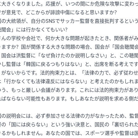
に大きくなりました。応援が、いつの間にか危険な攻撃に変わ
でが意見で、どこからが誹謗中傷になると思いますか？
国の大統領が、自分のSNSでサッカー監督を直接批判するとい
聴聞会」には行かなくてもいい？
さんの学校や会社で、何か大きな問題が起きたとき、関係者が
りますか？国が関係する大きな問題の場合、国会が「国会聴聞
、国会は洪監督に「なぜ負けたのか説明しなさい」と、この聴
かし監督は「韓国に戻るつもりはない」と、出席を断る考えで
」がないからです。法的拘束力とは、「法律の力で、必ず従わ
は「行かなくても法律違反にはならない」と考えたのかもしれ
いう、もっと厳しい会議があります。これには法的拘束力があ
ればならない可能性もあります。もしあなたが説明を求める側
？
回の説明会には、必ず参加させる法律の力がなかったため、監
督の「国には戻らない」という強い決意と、国民の「裏切られ
きるかもしれません。あなたの国では、スポーツ選手や監督は