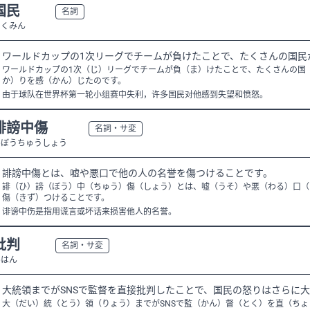
国民
N3
名詞
こくみん
ワールドカップの1次リーグでチームが負けたことで、たくさんの国民
ワールドカップの1次（じ）リーグでチームが負（ま）けたことで、たくさんの国
か）りを感（かん）じたのです。
由于球队在世界杯第一轮小组赛中失利，许多国民对他感到失望和愤怒。
誹謗中傷
N2
名詞・サ変
ひぼうちゅうしょう
誹謗中傷とは、嘘や悪口で他の人の名誉を傷つけることです。
誹（ひ）謗（ぼう）中（ちゅう）傷（しょう）とは、嘘（うそ）や悪（わる）口（
傷（きず）つけることです。
诽谤中伤是指用谎言或坏话来损害他人的名誉。
批判
N3
名詞・サ変
ひはん
大統領までがSNSで監督を直接批判したことで、国民の怒りはさらに
大（だい）統（とう）領（りょう）までがSNSで監（かん）督（とく）を直（ち