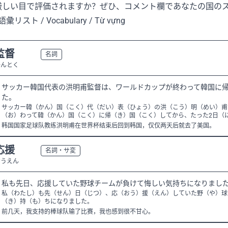
厳しい目で評価されますか？ぜひ、コメント欄であなたの国の
語彙リスト / Vocabulary / Từ vựng
監督
N3
名詞
かんとく
サッカー韓国代表の洪明甫監督は、ワールドカップが終わって韓国に帰
た。
サッカー韓（かん）国（こく）代（だい）表（ひょう）の洪（こう）明（めい）甫
（お）わって韓（かん）国（こく）に帰（き）国（こく）してから、たった2日（
韩国国家足球队教练洪明甫在世界杯结束后回到韩国，仅仅两天后就去了美国。
応援
N3
名詞・サ変
おうえん
私も先日、応援していた野球チームが負けて悔しい気持ちになりまし
私（わたし）も先（せん）日（じつ）、応（おう）援（えん）していた野（や）球
（き）持（も）ちになりました。
前几天，我支持的棒球队输了比赛，我也感到很不甘心。