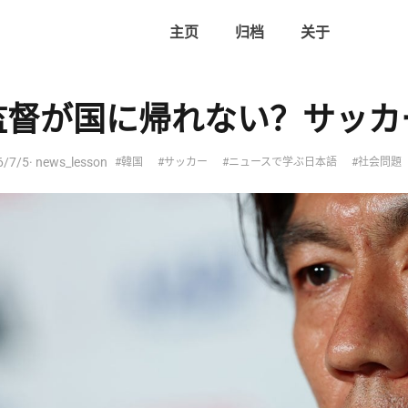
主页
归档
关于
監督が国に帰れない？サッカ
6/7/5
· news_lesson
#韓国
#サッカー
#ニュースで学ぶ日本語
#社会問題