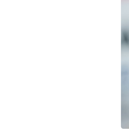
#沖縄
#為替介入
#生活経済
#社会問題
#経済ニュース
#結婚
#給料
#誤審
#部活動
#野球
#野生動物
#防災
#集団感染
#集団責任
〇〇ハラスメント
2女児死亡
AI
AKB48
ANN
ARASHI
BeReal
BreakingDown
ChatGPT
CM
CR-V
DeNA
DeNAベイスターズ
DOMOTO
DV
FIFA
FNN
Google
GPT-5.5
GTO
GW
HIKAKIN
IBF
ITニュース
J-POP
JLPT N2
JLPT N3