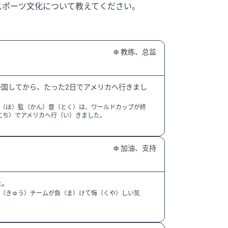
スポーツ文化について教えてください。
教练、总监
中
国してから、たった2日でアメリカへ行きまし
（ほ）監（かん）督（とく）は、ワールドカップが終
にち）でアメリカへ行（い）きました。
加油、支持
中
た。
（きゅう）チームが負（ま）けて悔（くや）しい気