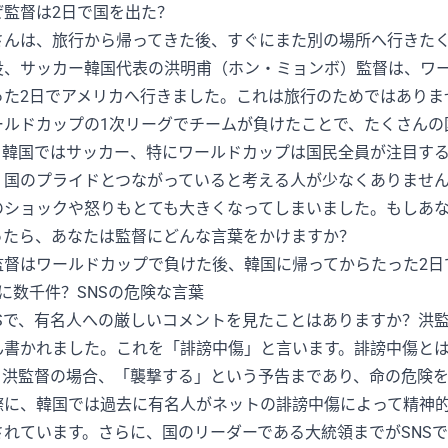
ぜ監督は2日で国を出た？
さんは、旅行から帰ってきた後、すぐにまた別の場所へ行きた
役、サッカー韓国代表の洪明甫（ホン・ミョンボ）監督は、ワ
った2日でアメリカへ行きました。これは旅行のためではありま
ールドカップの1次リーグでチームが負けたことで、たくさんの
。韓国ではサッカー、特にワールドカップは国民全員が注目す
、国のプライドとつながっていると考える人が少なくありませ
のショックや怒りもとても大きくなってしまいました。もしあ
ったら、あなたは監督にどんな言葉をかけますか？
監督はワールドカップで負けた後、韓国に帰ってからたった2日
日に数千件？SNSの危険な言葉
NSで、有名人への厳しいコメントを見たことはありますか？洪
ん書かれました。これを「誹謗中傷」と言います。誹謗中傷と
。洪監督の場合、「襲撃する」という予告まであり、命の危険
際に、韓国では過去に有名人がネットの誹謗中傷によって精神的
されています。さらに、国のリーダーである大統領までがSNS