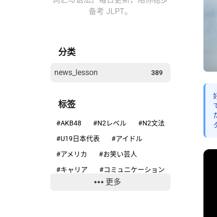
备考 JLPT。
分类
news_lesson
389
标签
#AKB48
#N2レベル
#N2文法
#U19日本代表
#アイドル
#アメリカ
#お笑い芸人
#キャリア
#コミュニケーション
更多
#コンプライアンス
#サッカー
#ニホンカモシカ
#ニュースで学ぶ日本語