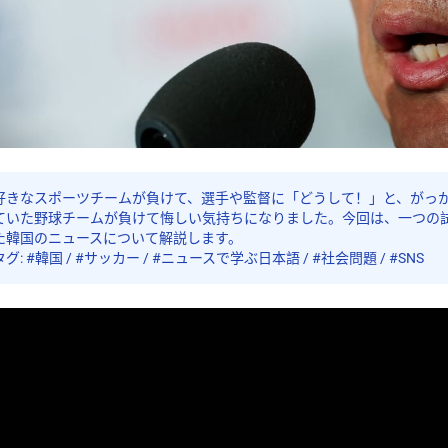
好きなスポーツチームが負けて、選手や監督に「どうして！」と、がっ
ていた野球チームが負けて悔しい気持ちになりました。今回は、一つの
た韓国のニュースについて解説します。
タグ: #韓国 / #サッカー / #ニュースで学ぶ日本語 / #社会問題 / #SNS