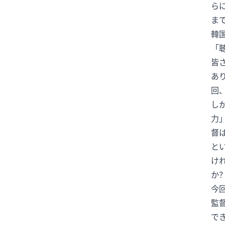
ら
アリアナ・グランデ
ありがとう
ま
イスラエル
イメージチェンジ
韓
イラン
イラン情勢
「
皆
インフルエンサー
エジプト
あ
エムバペ
エンタメ
回
エンタメニュース
し
オールスターゲーム
オスナ
力
オタフクソース
オリックス
督
オリンピック
オンライン予約
と
お笑い
お笑い芸人
け
か
お金と時間
お金の使い方
今
お金の管理
お金の話
監
カーリング
カイジ
で
カウンセル監督
ガッツポーズ