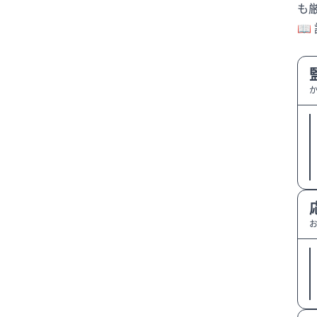
も
ガッツ石松
カブス
📖 
カンヌ映画祭
キャッシュレス決済
キャリア
キャリアチェンジ
キャリアデザイン
キャリア選択
キングカズ
クマ
クラブハウス移転
クリアースカイ
クリスティアーノ・ロナウド
クリスティアーノロナウド
クルーズ船
コミュニケーション
ごみ箱撤去
コンプライアンス
サイバーセキュリティ
サッカー
サッカー日本代表
さとうほなみ