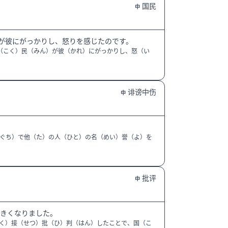
国民
中
が彼にがっかりし、怒りを感じたのです。
（こく）民（みん）が彼（かれ）にがっかりし、怒（い
诽谤中伤
中
ぐち）で他（た）の人（ひと）の名（めい）誉（よ）を
批评
中
大きくなりました。
ょく）接（せつ）批（ひ）判（はん）したことで、国（こ