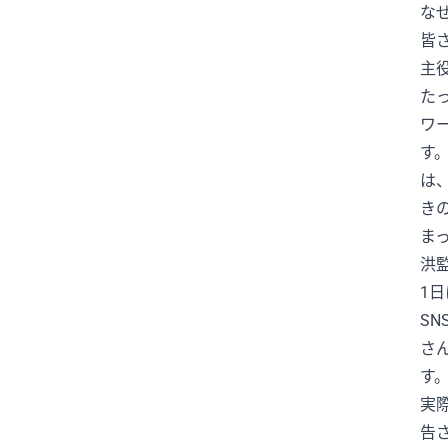
な
JLPTN2
JPOP
Jリーグ
皆
K-POP
KingGnu
Lemino
主
MLB
N1
N2
N2/N3
た
ワ
N2レベル
N2文法
N2語彙
す
N3
N3N2
N4
は
NEXCO中日本
NPB
PayPay
き
SNS
SNSと情報
TARAKO
ま
TBSNEWS
Toshl
UEFA
洪
VAR
VIVANT
WBC
W杯
1
XY
YOSHIKI
YouTuber
S
さ
アイドル
アカウント凍結
す
アクシデント
アコード
実
アナウンサー
あのちゃん
告
アメリカ
アメリカ文化