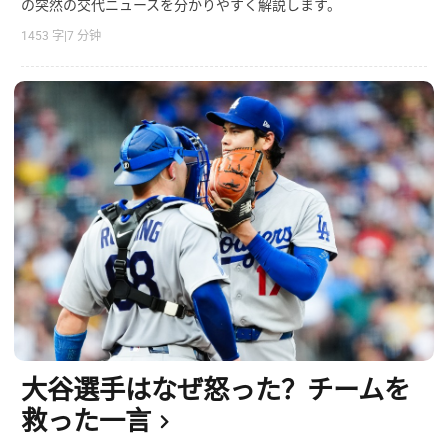
の突然の交代ニュースを分かりやすく解説します。
1453 字
|
7 分钟
大谷選手はなぜ怒った？チームを
救った一言