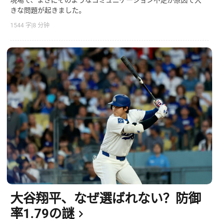
きな問題が起きました。
1544 字
|
8 分钟
大谷翔平、なぜ選ばれない？防御
率1.79の謎