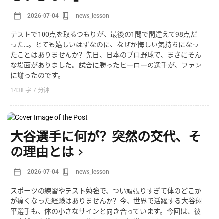
2026-07-04
news_lesson
テストで100点を取るつもりが、最後の1問で間違えて98点だ
った…。とても嬉しいはずなのに、なぜか悔しい気持ちになっ
たことはありませんか？先日、日本のプロ野球で、まさにそん
な場面がありました。試合に勝ったヒーローの選手が、ファン
に謝ったのです。
1438 字
|
7 分钟
大谷選手に何が？突然の交代、そ
の理由とは
2026-07-04
news_lesson
スポーツの練習やテスト勉強で、つい頑張りすぎて体のどこか
が痛くなった経験はありませんか？今、世界で活躍する大谷翔
平選手も、体の小さなサインと向き合っています。今回は、彼