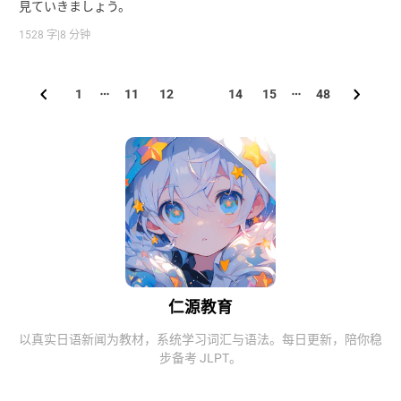
見ていきましょう。
1528 字
|
8 分钟
1
11
12
13
14
15
48
仁源教育
以真实日语新闻为教材，系统学习词汇与语法。每日更新，陪你稳
步备考 JLPT。