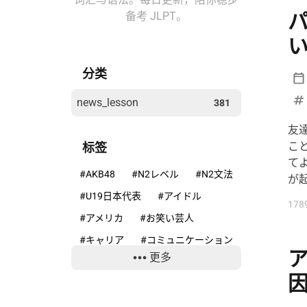
备考 JLPT。
分类
news_lesson
381
友
こ
标签
て
#AKB48
#N2レベル
#N2文法
が
#U19日本代表
#アイドル
178
#アメリカ
#お笑い芸人
#キャリア
#コミュニケーション
ア
更多
#コンプライアンス
#サッカー
#ニホンカモシカ
#ニュースで学ぶ日本語