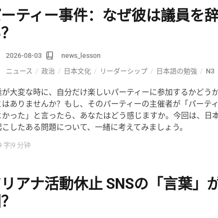
パーティー事件：なぜ彼は議員を
い？
2026-08-03
news_lesson
ニュース
/
政治
/
日本文化
/
リーダーシップ
/
日本語の勉強
/
N3
達が大変な時に、自分だけ楽しいパーティーに参加するかどう
とはありませんか？もし、そのパーティーの主催者が「パーテ
よかった」と言ったら、あなたはどう感じますか。今回は、日
起こしたある問題について、一緒に考えてみましょう。
9 字
|
9 分钟
リアナ活動休止 SNSの「言葉」
因？