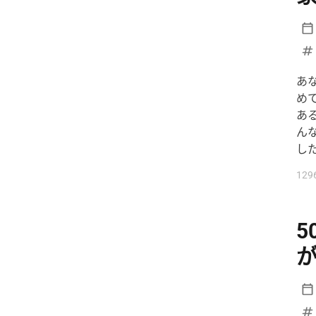
イスラエル
イメージチェンジ
イラン
イラン情勢
インフルエンサー
エジプト
あ
エムバペ
エンタメ
め
エンタメニュース
あ
ん
オールスターゲーム
オスナ
し
オタフクソース
オリックス
129
オリンピック
オンライン予約
お笑い
お笑い芸人
お金と時間
お金の使い方
お金の管理
お金の話
カーリング
カイジ
カウンセル監督
ガッツポーズ
ガッツ石松
カブス