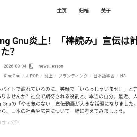
主页
归档
关于
ing Gnu炎上！「棒読み」宣伝は
った？
2026-08-04
news_lesson
KingGnu
/
J-POP
/
炎上
/
ブランディング
/
日本語学習
/
N3
ルバイトで疲れているのに、笑顔で「いらっしゃいませ！」と
ありませんか？社会で期待される役割と、本当の自分。最近、
ing Gnuの「やる気のない」宣伝動画が大きな話題になりました
から、日本の社会や広告について一緒に考えてみましょう。
0 字
|
7 分钟