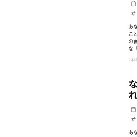
#ニュースで日本語
#パートナーシップ
あ
#ハンタウイルス
こ
#フィギュアスケート
の
#リーダーシップ
#りくりゅう
な
#人手不足
#健康
#働き方
144
#円安
#円高円安
#国際関係
#坂本花織
#大学スポーツ
#失敗談
#安全
#安全管理
#情報リテラシー
#感動する話
#旅行の安全
#日本のテレビ
#日本のニュース
#日本の仕事
#日本の文化
#日本社会
あ
#日本語ニュース
#日本語学習