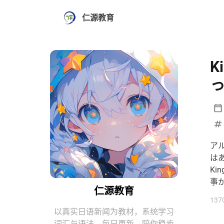
仁源教育
K
ア
は
K
事
仁源教育
137
以真实日语新闻为教材，系统学习
词汇与语法。每日更新，陪你稳步