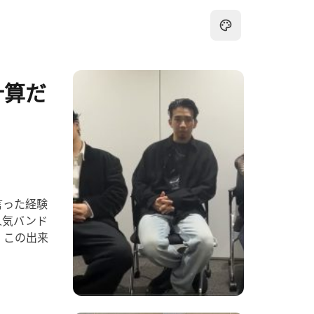
計算だ
言った経験
人気バンド
。この出来