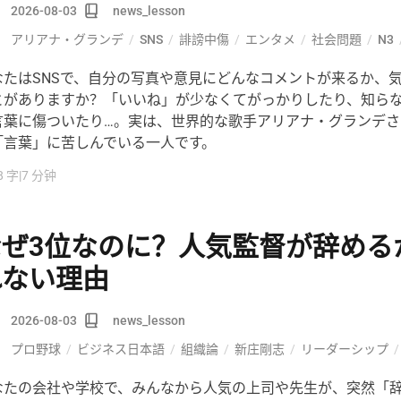
2026-08-03
news_lesson
アリアナ・グランデ
/
SNS
/
誹謗中傷
/
エンタメ
/
社会問題
/
N3
なたはSNSで、自分の写真や意見にどんなコメントが来るか、
とがありますか？「いいね」が少なくてがっかりしたり、知ら
言葉に傷ついたり…。実は、世界的な歌手アリアナ・グランデさ
「言葉」に苦しんでいる一人です。
8 字
|
7 分钟
なぜ3位なのに？人気監督が辞める
れない理由
2026-08-03
news_lesson
プロ野球
/
ビジネス日本語
/
組織論
/
新庄剛志
/
リーダーシップ
/
なたの会社や学校で、みんなから人気の上司や先生が、突然「