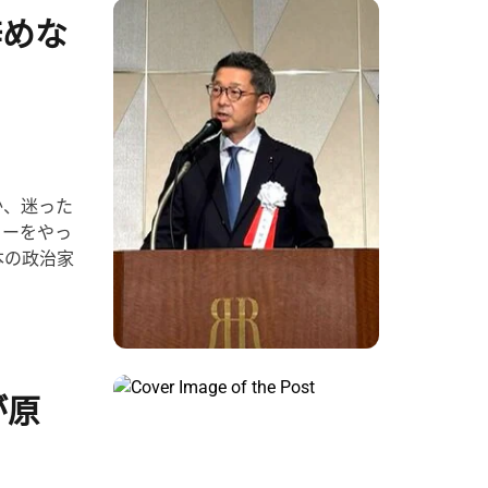
辞めな
か、迷った
ィーをやっ
本の政治家
が原