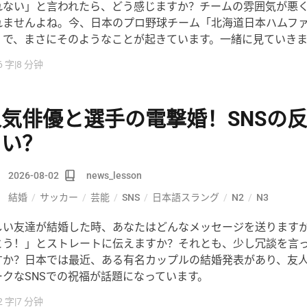
れない」と言われたら、どう感じますか？チームの雰囲気が悪
れませんよね。今、日本のプロ野球チーム「北海道日本ハムフ
」で、まさにそのようなことが起きています。一緒に見ていき
6 字
|
8 分钟
人気俳優と選手の電撃婚！SNSの
白い？
2026-08-02
news_lesson
結婚
/
サッカー
/
芸能
/
SNS
/
日本語スラング
/
N2
/
N3
しい友達が結婚した時、あなたはどんなメッセージを送ります
とう！」とストレートに伝えますか？それとも、少し冗談を言
すか？日本では最近、ある有名カップルの結婚発表があり、友
ークなSNSでの祝福が話題になっています。
2 字
|
7 分钟