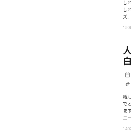
し
#沖縄
#為替介入
#生活経済
し
ズ
#社会問題
#経済ニュース
#結婚
#給料
#誤審
150
#部活動
#野球
#野生動物
#防災
#集団感染
#集団責任
〇〇ハラスメント
2女児死亡
AI
AKB48
ANN
ARASHI
BeReal
BreakingDown
ChatGPT
CM
CR-V
DeNA
DeNAベイスターズ
DOMOTO
親
DV
FIFA
FNN
Google
で
ま
GPT-5.5
GTO
GW
IBF
ニ
ITニュース
J-POP
JLPT N2
140
JLPT N3
JLPTN2
JPOP