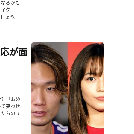
くなるかも
ァイター
ましょう。
反応が面
か？「おめ
って笑わせ
人たちのユ