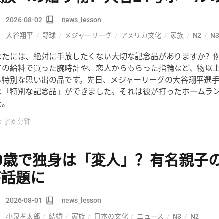
2026-08-02
news_lesson
大谷翔平
/
野球
/
メジャーリーグ
/
アメリカ文化
/
家族
/
N2
/
N3
なたには、絶対に手放したくない大切な記念品がありますか？
ての給料で買った腕時計や、恋人からもらった指輪など、物以
る特別な思い出の品です。先日、メジャーリーグの大谷翔平選
な「特別な記念品」ができました。それは彼が打ったホームラ
た。
6 字
|
6 分钟
50歳で独身は「変人」？有名親子
が話題に
2026-08-01
news_lesson
小泉孝太郎
/
結婚
/
家族
/
日本の文化
/
ニュース
/
N3
/
N2