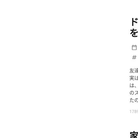
Jリーグ
K-POP
KingGnu
Lemino
MLB
N1
N2
N2/N3
N2レベル
N2文法
N2語彙
N3
N3N2
N4
NEXCO中日本
NPB
PayPay
SNS
SNSと情報
TARAKO
TBSNEWS
Toshl
UEFA
友
実
VAR
VIVANT
WBC
W杯
は
XY
YOSHIKI
アイドル
の
アカウント凍結
アクシデント
た
アコード
アナウンサー
178
あのちゃん
アメリカ
アメリカ文化
アリアナ・グランデ
ありがとう