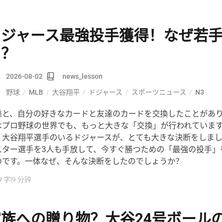
ドジャース最強投手獲得！なぜ若手
を？
2026-08-02
news_lesson
野球
/
MLB
/
大谷翔平
/
ドジャース
/
スポーツニュース
/
N3
達と、自分の好きなカードと友達のカードを交換したことがあ
はプロ野球の世界でも、もっと大きな「交換」が行われていま
、大谷翔平選手のいるドジャースが、とても大きな決断をしま
スター選手を3人も手放して、今すぐ勝つための「最強の投手」
のです。一体なぜ、そんな決断をしたのでしょうか？
9 字
|
9 分钟
家族への贈り物？大谷24号ボール