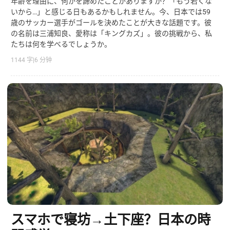
年齢を理由に、何かを諦めたことがありますか？「もう若くな
いから…」と感じる日もあるかもしれません。今、日本では59
歳のサッカー選手がゴールを決めたことが大きな話題です。彼
の名前は三浦知良、愛称は「キングカズ」。彼の挑戦から、私
たちは何を学べるでしょうか。
1144 字
|
6 分钟
スマホで寝坊→土下座？日本の時