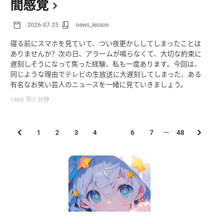
間感覚
2026-07-25
news_lesson
寝る前にスマホを見ていて、つい夜更かししてしまったことは
ありませんか？次の日、アラームが鳴らなくて、大切な約束に
遅刻しそうになって焦った経験、私も一度あります。今回は、
同じような理由でテレビの生放送に大遅刻してしまった、ある
有名なお笑い芸人のニュースを一緒に見ていきましょう。
1460 字
|
7 分钟
1
2
3
4
5
6
7
48